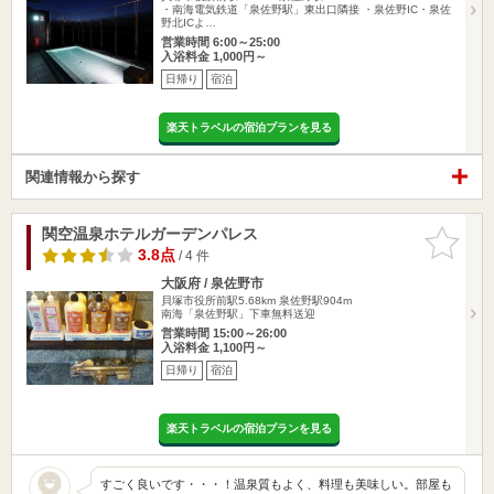
・南海電気鉄道「泉佐野駅」東出口隣接 ・泉佐野IC・泉佐
野北ICよ…
営業時間 6:00～25:00
入浴料金 1,000円～
日帰り
宿泊
楽天トラベルの宿泊プランを見る
関連情報から探す
関空温泉ホテルガーデンパレス
お気に入
りに追加
3.8点
/ 4 件
大阪府 / 泉佐野市
貝塚市役所前駅5.68km
泉佐野駅904m
南海「泉佐野駅」下車無料送迎
営業時間 15:00～26:00
入浴料金 1,100円～
日帰り
宿泊
楽天トラベルの宿泊プランを見る
すごく良いです・・・！温泉質もよく、料理も美味しい。部屋も