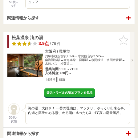
ュッフ…
50代～
女性
関連情報から探す
松葉温泉 滝の湯
お気に入
りに追加
3.9点
/ 76 件
大阪府 / 貝塚市
貝塚市役所前駅7.14km
水間観音駅2.57km
南海難波駅→南海本線 貝塚駅→水間鉄道 水間観音駅→
水鉄バス 松葉温…
営業時間 9:00～21:00
入浴料金 720円～
日帰り
宿泊
楽天トラベルの宿泊プランを見る
滝の湯、大好き！ 一番の理由は、マッタリ、ゆっくり出来る事。
内湯と露天のぬる湯、ぬる湯に比べたら3～4℃高い露天風呂。 …
50代～
女性
関連情報から探す