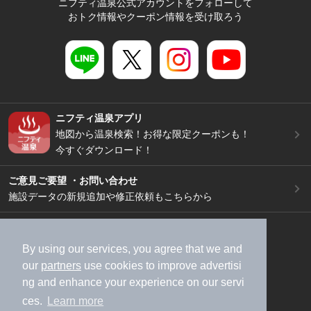
ニフティ温泉公式アカウントをフォローして
おトク情報やクーポン情報を受け取ろう
ニフティ温泉アプリ
地図から温泉検索！お得な限定クーポンも！
今すぐダウンロード！
ご意見ご要望 ・お問い合わせ
施設データの新規追加や修正依頼もこちらから
スマートフォン
/
PC
加盟店募集（資料請求）
広告出稿のご案内
By using our services, you agree that we and
our
partners
use cookies to improve advertisi
利用規約
ライフスタイルMEMBERS+規約
ng and enhance your experience on our servi
特定商取引法に基づく表記
ヘルプ
採用情報
ces.
Learn more
運営会社
個人情報保護ポリシー