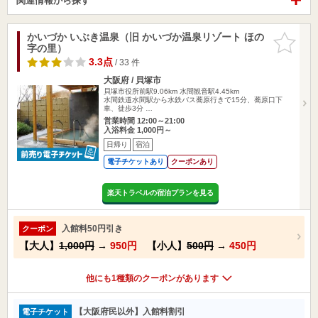
関連情報から探す
かいづか いぶき温泉（旧 かいづか温泉リゾート ほの
お気に入
字の里）
りに追加
3.3点
/ 33 件
大阪府 / 貝塚市
貝塚市役所前駅9.06km
水間観音駅4.45km
水間鉄道水間駅から水鉄バス蕎原行きで15分、蕎原口下
車、徒歩3分 …
営業時間 12:00～21:00
入浴料金 1,000円～
日帰り
宿泊
電子チケットあり
クーポンあり
楽天トラベルの宿泊プランを見る
入館料50円引き
クーポン
【大人】
1,000円
→
950円
【小人】
500円
→
450円
他にも1種類のクーポンがあります
【大阪府民以外】入館料割引
電子チケット