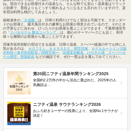
ね。宿泊できるお部屋付きの温泉なら、そんな時でも安心！温泉後はリラック
ス効果で、普段よりもぐっすり眠れるようになるとも言われていますので、是
非宿泊利用も検討してみましょう。
箱根湯本の
「天成園」
は、日帰り利用だけでなく宿泊も可能です。スタンダー
ドのお部屋と、露天風呂付きの豪華なお部屋が用意されているので、そのとき
の予算などに合わせ、ぴったりのお部屋を選ぶことができます。千葉県浦安市
の「
スパ＆ホテル 舞浜ユーラシア」
は、都心やテーマパークにも近く、和洋
様々な種類のお部屋から選ぶことができます。
貝塚市役所前駅の宿泊できる温泉、日帰り温泉、スーパー銭湯の中でも特に人
気があるのは、
ＨＯＴＥＬ ＫＡＮＡＤＥ 関空貝塚
、
ホテルルートイン大阪
岸和田ー東岸和田駅前／関西空港ー
、
高濃度炭酸泉 けやきの湯 スーパーホ
テル関空・熊取駅前
などの施設です。ぜひ一度は足を運んでみてください。
第20回ニフティ温泉年間ランキング2025
全国約2.2万件の中から頂点に選ばれた、2025年の人
気施設は…
ニフティ温泉 サウナランキング2026
おふろ好きユーザーの投票により、全国No.1サウナが
決定！