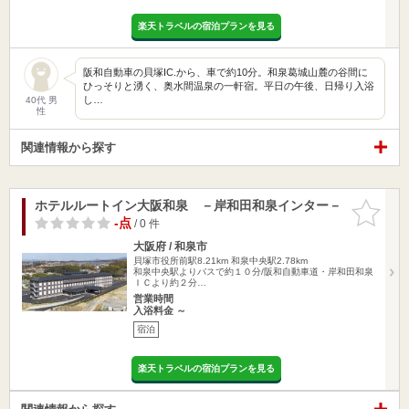
楽天トラベルの宿泊プランを見る
阪和自動車の貝塚IC.から、車で約10分。和泉葛城山麓の谷間に
ひっそりと湧く、奥水間温泉の一軒宿。平日の午後、日帰り入浴
し…
40代 男
性
関連情報から探す
ホテルルートイン大阪和泉 －岸和田和泉インター－
お気に入
りに追加
-点
/ 0 件
大阪府 / 和泉市
貝塚市役所前駅8.21km
和泉中央駅2.78km
和泉中央駅よりバスで約１０分/阪和自動車道・岸和田和泉
ＩＣより約２分…
営業時間
入浴料金 ～
宿泊
楽天トラベルの宿泊プランを見る