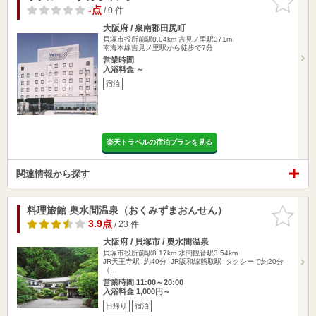
りに追加
-点
/ 0 件
大阪府 / 泉南郡田尻町
貝塚市役所前駅8.04km
吉見ノ里駅371m
南海本線吉見ノ里駅から徒歩で7分
営業時間
入浴料金 ～
宿泊
楽天トラベルの宿泊プランを見る
関連情報から探す
料理旅館 奥水間温泉（おくみずまおんせん）
お気に入
りに追加
3.9点
/ 23 件
大阪府 / 貝塚市 / 奥水間温泉
貝塚市役所前駅8.17km
水間観音駅3.54km
JR天王寺駅 -約40分 -JR阪和線熊取駅 -タクシーで約20分
（…
営業時間 11:00～20:00
入浴料金 1,000円～
日帰り
宿泊