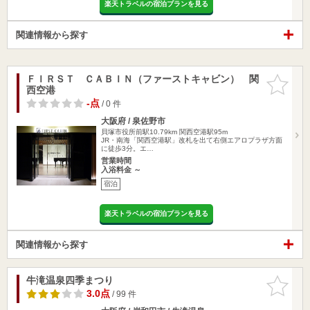
楽天トラベルの宿泊プランを見る
関連情報から探す
ＦＩＲＳＴ ＣＡＢＩＮ（ファーストキャビン） 関
お気に入
西空港
りに追加
-点
/ 0 件
大阪府 / 泉佐野市
貝塚市役所前駅10.79km
関西空港駅95m
JR・南海「関西空港駅」改札を出て右側エアロプラザ方面
に徒歩3分。エ…
営業時間
入浴料金 ～
宿泊
楽天トラベルの宿泊プランを見る
関連情報から探す
牛滝温泉四季まつり
お気に入
りに追加
3.0点
/ 99 件