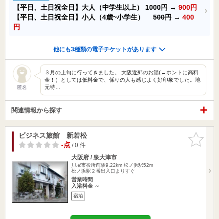
【平日、土日祝全日】大人（中学生以上）
1000円
→
900円
【平日、土日祝全日】小人（4歳~小学生）
500円
→
400
円
他にも3種類の電子チケットがあります
３月の上旬に行ってきました。 大阪近郊のお湯(←ホントに高料
金！）としては低料金で、係りの人も感じよく好印象でした。地
元特…
匿名
関連情報から探す
ビジネス旅館 新若松
お気に入
りに追加
-点
/ 0 件
大阪府 / 泉大津市
貝塚市役所前駅9.22km
松ノ浜駅52m
松ノ浜駅２番出入口よりすぐ
営業時間
入浴料金 ～
宿泊