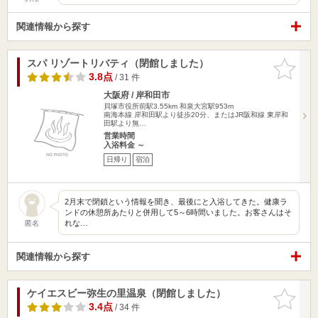
関連情報から探す
スパ リゾートリバティ（閉館しました）
お気に入
りに追加
3.8点
/ 31 件
大阪府 / 岸和田市
貝塚市役所前駅3.55km
和泉大宮駅953m
南海本線 岸和田駅より徒歩20分、またはJR阪和線 東岸和
田駅より無…
営業時間
入浴料金 ～
日帰り
宿泊
2月末で閉鎖という情報を聞き、最後にと入浴してきた。健康ラ
ンドの休憩所あたりと併用して5～6時間いました。お客さんはそ
れな…
匿名
関連情報から探す
ケイエスビー弥生の里温泉（閉館しました）
お気に入
りに追加
3.4点
/ 34 件