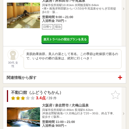
大阪府 / 岸和田市 / 牛滝温泉
貝塚市役所前駅10.81km
水間観音駅6.64km
<車> 南海岸和田駅からバス53分牛滝温泉せせらぎ荘前徒
歩1分・阪…
営業時間 9:00～21:00
入浴料金 750円～
日帰り
宿泊
楽天トラベルの宿泊プランを見る
美肌効果抜群。美人の湯として有名。この季節は乾燥肌で困るの
で、いよやかの郷の温泉は、絶対に行くべき！
30代 女
性
関連情報から探す
不動口館（ふどうぐちかん）
お気に入
りに追加
3.4点
/ 39 件
大阪府 / 泉佐野市 / 犬鳴山温泉
貝塚市役所前駅10.86km
長滝駅6.62km
JR泉佐野駅南海バス犬鳴山行きで20～30分、終点下車、
徒歩すぐ阪和…
営業時間 11:00～21:00
入浴料金 900円～