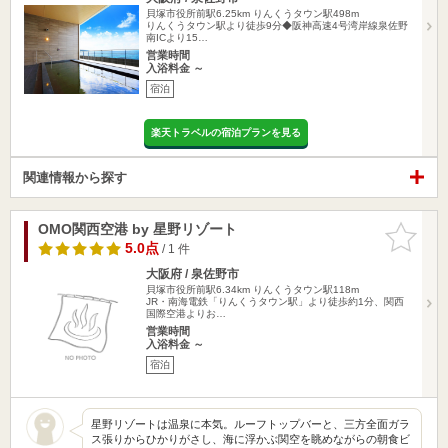
貝塚市役所前駅6.25km
りんくうタウン駅498m
りんくうタウン駅より徒歩9分◆阪神高速4号湾岸線泉佐野
南ICより15…
営業時間
入浴料金 ～
宿泊
楽天トラベルの宿泊プランを見る
関連情報から探す
OMO関西空港 by 星野リゾート
お気に入
りに追加
5.0点
/ 1 件
大阪府 / 泉佐野市
貝塚市役所前駅6.34km
りんくうタウン駅118m
JR・南海電鉄「りんくうタウン駅」より徒歩約1分、関西
国際空港よりお…
営業時間
入浴料金 ～
宿泊
星野リゾートは温泉に本気。ルーフトップバーと、三方全面ガラ
ス張りからひかりがさし、海に浮かぶ関空を眺めながらの朝食ビ