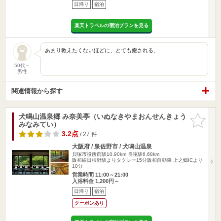
日帰り
宿泊
楽天トラベルの宿泊プランを見る
あまり教えたくないほどに、とても癒される。
50代～
男性
関連情報から探す
犬鳴山温泉郷 み奈美亭（いぬなきやまおんせんきょう
お気に入
みなみてい）
りに追加
3.2点
/ 27 件
大阪府 / 泉佐野市 / 犬鳴山温泉
貝塚市役所前駅10.90km
長滝駅6.68km
阪和線日根野駅よりタクシー15分阪和自動車 上之郷ICより
10分
営業時間 11:00～21:00
入浴料金 1,200円～
日帰り
宿泊
クーポンあり