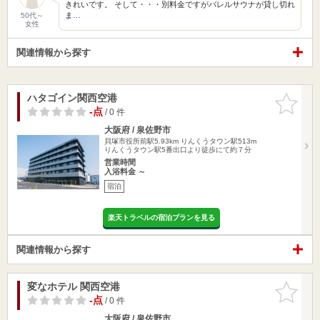
きれいです。 そして・・・別料金ですがバレルサウナが貸し切れ
ま…
50代～
女性
関連情報から探す
ハタゴイン関西空港
お気に入
りに追加
-点
/ 0 件
大阪府 / 泉佐野市
貝塚市役所前駅5.93km
りんくうタウン駅513m
りんくうタウン駅5番出口より徒歩にて約７分
営業時間
入浴料金 ～
宿泊
楽天トラベルの宿泊プランを見る
関連情報から探す
変なホテル 関西空港
お気に入
りに追加
-点
/ 0 件
大阪府 / 泉佐野市