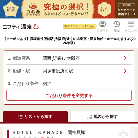
購入済チケットはこちら
ログイン
履歴
メニュー
【クーポンあり】貝塚市役所前駅(大阪府)近くの温泉宿・温泉旅館・ホテルおすすめ(20
26年版)
1. 都道府県
関西(近畿) / 大阪府
2. 沿線・駅
貝塚市役所前駅
3. こだわり条件
宿泊
こだわり条件を変更する
リストから探す
地図から探す
ＨＯＴＥＬ ＫＡＮＡＤＥ 関空貝塚
お気に入
りに追加