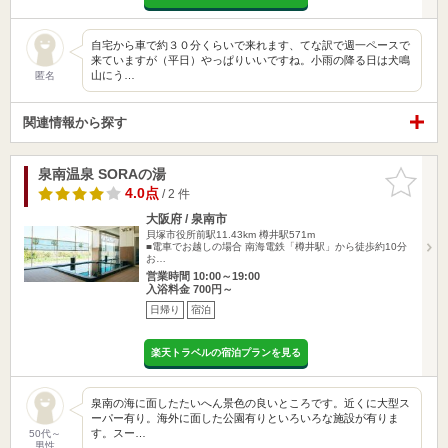
自宅から車で約３０分くらいで来れます、てな訳で週一ペースで
来ていますが（平日）やっぱりいいですね。小雨の降る日は犬鳴
山にう…
匿名
関連情報から探す
泉南温泉 SORAの湯
お気に入
りに追加
4.0点
/ 2 件
大阪府 / 泉南市
貝塚市役所前駅11.43km
樽井駅571m
■電車でお越しの場合 南海電鉄「樽井駅」から徒歩約10分
お…
営業時間 10:00～19:00
入浴料金 700円～
日帰り
宿泊
楽天トラベルの宿泊プランを見る
泉南の海に面したたいへん景色の良いところです。近くに大型ス
ーパー有り。海外に面した公園有りといろいろな施設が有りま
す。スー…
50代～
男性