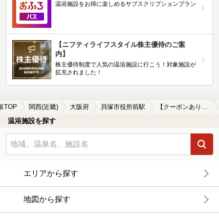
温浴施設をお得に楽しめるサブスクリプションプラン
【ニフティライフスタイル株主優待のご案
内】
株主優待制度で人気の温浴施設に行こう！対象施設が
拡充されました！
泉TOP
関西(近畿)
大阪府
貝塚市役所前駅
【クーポンあり】貝塚市役所前駅近くの温泉宿・温泉旅館・ホテルおすすめ(2026年版)
温浴施設を探す
エリアから探す
地図から探す