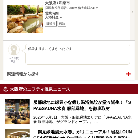
大阪府 / 和泉市
貝塚市役所前駅9.30km
信太山駅231m
営業時間
入浴料金 ～
日帰り
宿泊
値段よりすごくよかったです
～10代
男性
関連情報から探す
大阪府のニフティ温泉ニュース
服部緑地に緑豊かな癒し温浴施設が堂々誕生！「S
PA&SAUNA水春 服部緑地」を徹底取材
2026年6月5日、大阪・服部緑地エリアに「SPA&SAUNA水
春 服部緑地」がグランドオープン。
当初の計画から約5年の時を経て誕生した本施設は、温泉・
「鶴見緑地湯元水春」がリニューアル！岩盤LOUN
サウナ・岩盤浴・フィットネス・ラウンジ・レストランなど
GEや瞑想サウナで一日ゆっくり満喫できる施設に