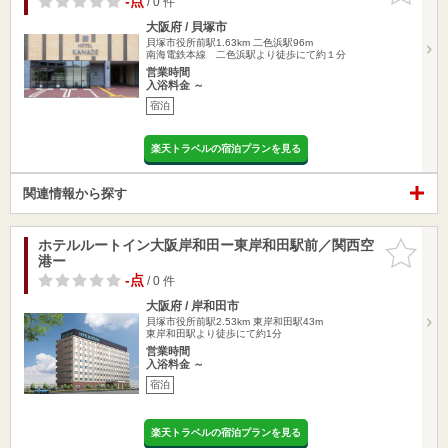
-点
/ 0 件
大阪府 / 貝塚市
貝塚市役所前駅1.63km
二色浜駅96m
南海電鉄本線 二色浜駅より徒歩にて約１分
営業時間
入浴料金 ～
宿泊
楽天トラベルの宿泊プランを見る
関連情報から探す
ホテルルートイン大阪岸和田ー東岸和田駅前／関西空
お気に入
港ー
りに追加
-点
/ 0 件
大阪府 / 岸和田市
貝塚市役所前駅2.53km
東岸和田駅43m
東岸和田駅より徒歩にて約1分
営業時間
入浴料金 ～
宿泊
楽天トラベルの宿泊プランを見る