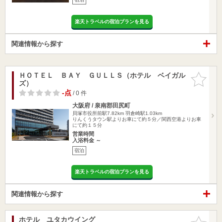
楽天トラベルの宿泊プランを見る
関連情報から探す
ＨＯＴＥＬ ＢＡＹ ＧＵＬＬＳ（ホテル ベイガル
お気に入
ズ）
りに追加
-点
/ 0 件
大阪府 / 泉南郡田尻町
貝塚市役所前駅7.82km
羽倉崎駅1.03km
りんくうタウン駅よりお車にて約５分／関西空港よりお車
にて約１５分
営業時間
入浴料金 ～
宿泊
楽天トラベルの宿泊プランを見る
関連情報から探す
ホテル ユタカウイング
お気に入