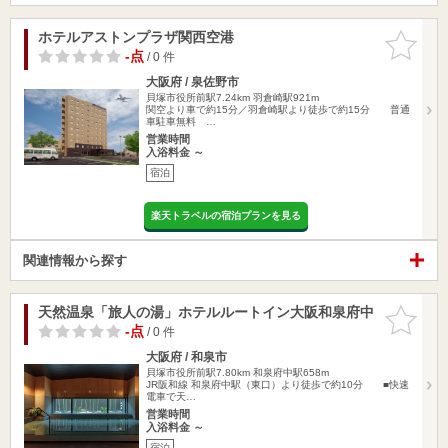
ホテルアストンプラザ関西空港
お気に入
りに追加
-点
/ 0 件
大阪府 / 泉佐野市
貝塚市役所前駅7.24km
羽倉崎駅921m
関空より車で約15分／羽倉崎駅より徒歩で約15分 普通
車駐車無料 …
営業時間
入浴料金 ～
宿泊
楽天トラベルの宿泊プランを見る
関連情報から探す
天然温泉「旅人の湯」ホテルルートイン大阪和泉府中
お気に入
りに追加
-点
/ 0 件
大阪府 / 和泉市
貝塚市役所前駅7.80km
和泉府中駅658m
JR阪和線 和泉府中駅（東口）より徒歩で約10分 ■快速
電車で天…
営業時間
入浴料金 ～
宿泊