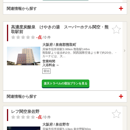
関連情報から探す
高濃度炭酸泉 けやきの湯 スーパーホテル関空・熊
お気に入
取駅前
りに追加
-点
/ 0 件
大阪府 / 泉南郡熊取町
貝塚市役所前駅3.98km
熊取駅146m
熊取駅より徒歩約2分。関西国際空港より車で約20分。・
カーナビは、大…
営業時間
入浴料金 ～
宿泊
楽天トラベルの宿泊プランを見る
関連情報から探す
レフ関空泉佐野
お気に入
りに追加
-点
/ 0 件
大阪府 / 泉佐野市
貝塚市役所前駅5.13km
泉佐野駅60m