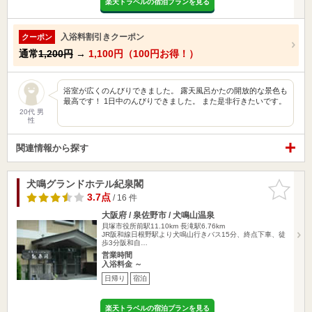
楽天トラベルの宿泊プランを見る
入浴料割引きクーポン
クーポン
通常
1,200円
→
1,100円（100円お得！）
浴室が広くのんびりできました。 露天風呂かたの開放的な景色も
最高です！ 1日中のんびりできました。 また是非行きたいです。
20代 男
性
関連情報から探す
犬鳴グランドホテル紀泉閣
お気に入
りに追加
3.7点
/ 16 件
大阪府 / 泉佐野市 / 犬鳴山温泉
貝塚市役所前駅11.10km
長滝駅6.76km
JR阪和線日根野駅より犬鳴山行きバス15分、終点下車、徒
歩3分阪和自…
営業時間
入浴料金 ～
日帰り
宿泊
楽天トラベルの宿泊プランを見る