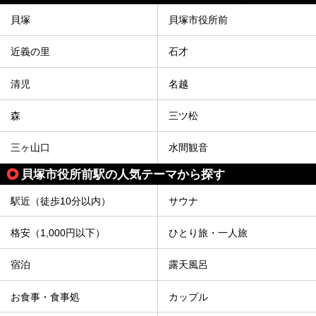
貝塚
貝塚市役所前
近義の里
石才
清児
名越
森
三ツ松
三ヶ山口
水間観音
貝塚市役所前駅の人気テーマから探す
駅近（徒歩10分以内）
サウナ
格安（1,000円以下）
ひとり旅・一人旅
宿泊
露天風呂
お食事・食事処
カップル