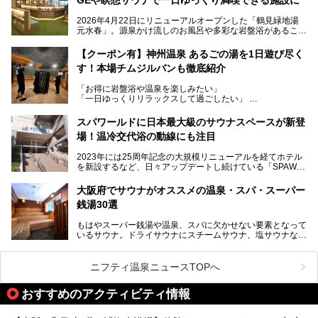
を融合した、これまでの“水春”のイメージをさらに進化させ
た大型ウェルネス施設です。
2026年4月22日にリニューアルオープンした「鶴見緑地湯
元水春」。源泉かけ流しのお風呂や多彩な岩盤浴があること
今回はオープン前の内覧会に参加し、館内のこだわりポイン
で人気の施設ですが、リニューアルを経てこれまで以上
トを徹底取材してきました。
に“一日中くつろげる場所”としてパワーアップしています。
サウナー注目の3種のサウナや160cmの深水風呂、没入感の
【クーポン有】神州温泉 あるごの湯を1日遊び尽く
高い岩盤浴エリア、日本最大の台数を誇る最新AIフィットネ
す！本場チムジルバンも徹底紹介
今回のリニューアルでは、新たに登場した瞑想サウナをはじ
スマシンなど、見どころ満載の館内を詳しくご紹介します。
め、岩盤浴エリアや休憩スペースの充実、レストランなど、
「お得に岩盤浴や温泉を楽しみたい」
見どころが盛りだくさん。日常の疲れを癒やしたい方はもち
「一日ゆっくりリラックスして過ごしたい」
ろん、休日にゆったり過ごしたい方にもぴったりの内容とな
そんな方におすすめなのが、クーポンを使ってお得に長時間
っています。
利用できる「神州温泉 あるごの湯」です。
スパワールドに日本最大級のサウナスペースが新登
本記事では、そんなリニューアル後の注目ポイントを詳しく
場！温冷交代浴の動線にも注目
あるごの湯は、大阪府豊中市にある日帰り温浴施設で、阪急
紹介します。これから「鶴見緑地湯元水春」に訪れる方や、
宝塚線「三国駅」から徒歩約10分とアクセスも良好です。
より満足度の高い過ごし方をしたい方はぜひお読みくださ
2023年には25周年記念の大規模リニューアルを経てホテル
チムジルバン（岩盤浴）を中心に、発汗・リラックス・漫画
い。
を新設するなど、日々アップデートし続けている「SPAWO
タイムまで満喫できる長時間滞在型の施設なので、一日中ゆ
RLD HOTEL＆RESORT」（以下スパワールド）。
ったりと過ごしたいときにおすすめ。大うちわやタオルによ
そんなスパワールドが2025年11月15日（土）に、新たな浴
る迫力ある熱波パフォーマンスも毎日行われており、“とと
大阪府でサウナがオススメの温泉・スパ・スーパー
室や日本最大級140人収容の大規模サウナを携えてリニュー
のう”体験をしっかり楽しめるのもポイントです。
銭湯30選
アルオープン！浴室である4F・6Fそれぞれにリニューアル
が施されており、その総工費はなんと13.5億円！
さらに館内でくつろぐだけでなく、隣接するビルにはカラオ
もはやスーパー銭湯や温泉、スパに欠かせない要素となって
大規模リニューアルの全容を確認すべく、リニューアルプレ
ケやボウリングといった遊び場もあり、友人同士やカップル
いるサウナ。ドライサウナにスチームサウナ、塩サウナな
オープンイベントに行ってきました！今回はそのリニューア
で“遊び+癒し”の一日を過ごすのにもぴったり。
ど、いくつか異なるタイプが楽しめたり、水風呂や外気浴ス
ル部分の概要をお届けします。
ペース、ロウリュウなど、心ゆくまで楽しむためのサービス
今回は、あるごの湯を訪問し、チムジルバンやお風呂、食事
が充実した施設も多くみられます。
ニフティ温泉ニュースTOPへ
処にいたるまで魅力をたっぷり堪能してきたので、その全容
を詳しく紹介します！
今回はそんなサウナにこだわった、大阪府内のオススメ温
おすすめのアクティビティ情報
泉・銭湯・スパを30件紹介したいと思います！