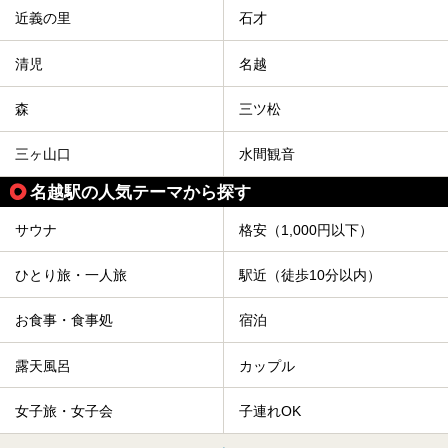
近義の里
石才
清児
名越
森
三ツ松
三ヶ山口
水間観音
名越駅の人気テーマから探す
サウナ
格安（1,000円以下）
ひとり旅・一人旅
駅近（徒歩10分以内）
お食事・食事処
宿泊
露天風呂
カップル
女子旅・女子会
子連れOK