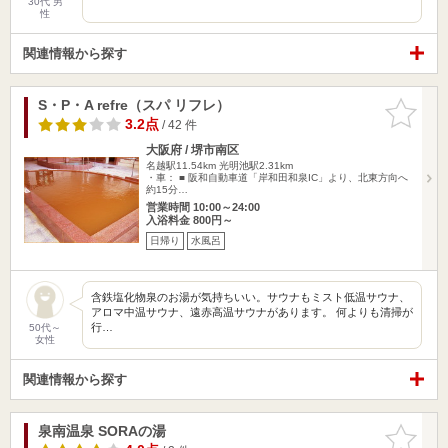
30代 男
性
関連情報から探す
S・P・A refre（スパ リフレ）
お気に入
りに追加
3.2点
/ 42 件
大阪府 / 堺市南区
名越駅11.54km
光明池駅2.31km
・車： ■ 阪和自動車道「岸和田和泉IC」より、北東方向へ
約15分…
営業時間 10:00～24:00
入浴料金 800円～
日帰り
水風呂
含鉄塩化物泉のお湯が気持ちいい。サウナもミスト低温サウナ、
アロマ中温サウナ、遠赤高温サウナがあります。 何よりも清掃が
行…
50代～
女性
関連情報から探す
泉南温泉 SORAの湯
お気に入
りに追加