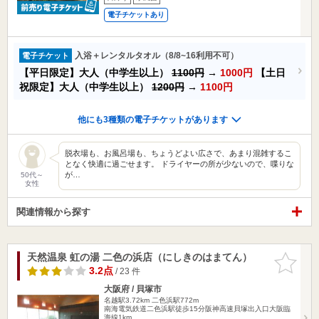
電子チケットあり
入浴＋レンタルタオル（8/8~16利用不可）
電子チケット
【平日限定】大人（中学生以上）
1100円
→
1000円
【土日
祝限定】大人（中学生以上）
1200円
→
1100円
他にも3種類の電子チケットがあります
脱衣場も、お風呂場も、ちょうどよい広さで、あまり混雑するこ
となく快適に過ごせます。 ドライヤーの所が少ないので、喋りな
が…
50代～
女性
関連情報から探す
天然温泉 虹の湯 二色の浜店（にしきのはまてん）
お気に入
りに追加
3.2点
/ 23 件
大阪府 / 貝塚市
名越駅3.72km
二色浜駅772m
南海電気鉄道二色浜駅徒歩15分阪神高速貝塚出入口大阪臨
海線1km