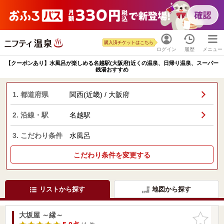
購入済チケットはこちら
ログイン
履歴
メニュー
【クーポンあり】水風呂が楽しめる名越駅(大阪府)近くの温泉、日帰り温泉、スーパー
銭湯おすすめ
1. 都道府県
関西(近畿) / 大阪府
2. 沿線・駅
名越駅
3. こだわり条件
水風呂
こだわり条件を変更する
リストから探す
地図から探す
大坂屋 ～縁～
お気に入
りに追加