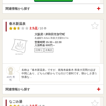
関連情報から探す
春木新温泉
お気に入
りに追加
2.5点
/ 10 件
大阪府 / 岸和田市加守町
名越駅5.82km
和泉大宮駅617m
営業時間 15:30～22:30
入浴料金 600円～
日帰り
水風呂
名称は『春木新温泉』ですが、南海本線春木-和泉大宮間のほぼ
中間にあり、どちらの駅からでも行けて便利です。懐かしさ漂う
快適な…
40代 男
性
関連情報から探す
なごみ湯
お気に入
りに追加