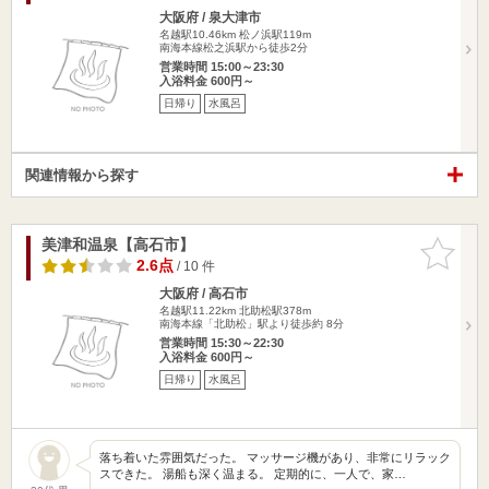
大阪府 / 泉大津市
名越駅10.46km
松ノ浜駅119m
南海本線松之浜駅から徒歩2分
営業時間 15:00～23:30
入浴料金 600円～
日帰り
水風呂
関連情報から探す
美津和温泉【高石市】
お気に入
りに追加
2.6点
/ 10 件
大阪府 / 高石市
名越駅11.22km
北助松駅378m
南海本線「北助松」駅より徒歩約 8分
営業時間 15:30～22:30
入浴料金 600円～
日帰り
水風呂
落ち着いた雰囲気だった。 マッサージ機があり、非常にリラック
スできた。 湯船も深く温まる。 定期的に、一人で、家…