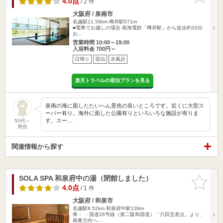
4.0点
/ 2 件
大阪府 / 泉南市
名越駅11.59km
樽井駅571m
■電車でお越しの場合 南海電鉄「樽井駅」から徒歩約10分
お…
営業時間 10:00～19:00
入浴料金 700円～
日帰り
宿泊
水風呂
楽天トラベルの宿泊プランを見る
泉南の海に面したたいへん景色の良いところです。近くに大型ス
ーパー有り。海外に面した公園有りといろいろな施設が有りま
す。スー…
50代～
男性
関連情報から探す
SOLA SPA 和泉府中の湯（閉館しました）
お気に入
りに追加
4.0点
/ 1 件
大阪府 / 和泉市
名越駅8.52km
和泉府中駅139m
車： ・国道26号線（第二阪和国道）「六田交差点」より、
南東方向へ…