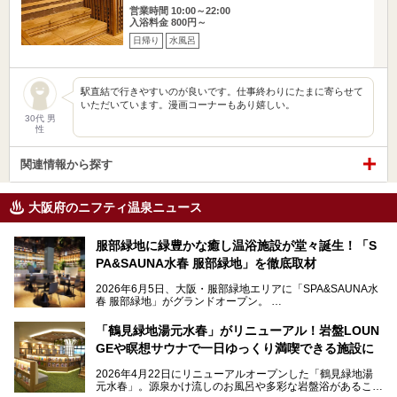
営業時間 10:00～22:00
入浴料金 800円～
日帰り
水風呂
駅直結で行きやすいのが良いです。仕事終わりにたまに寄らせて
いただいています。漫画コーナーもあり嬉しい。
30代 男
性
関連情報から探す
大阪府のニフティ温泉ニュース
服部緑地に緑豊かな癒し温浴施設が堂々誕生！「S
PA&SAUNA水春 服部緑地」を徹底取材
2026年6月5日、大阪・服部緑地エリアに「SPA&SAUNA水
春 服部緑地」がグランドオープン。
当初の計画から約5年の時を経て誕生した本施設は、温泉・
「鶴見緑地湯元水春」がリニューアル！岩盤LOUN
サウナ・岩盤浴・フィットネス・ラウンジ・レストランなど
GEや瞑想サウナで一日ゆっくり満喫できる施設に
を融合した、これまでの“水春”のイメージをさらに進化させ
た大型ウェルネス施設です。
2026年4月22日にリニューアルオープンした「鶴見緑地湯
元水春」。源泉かけ流しのお風呂や多彩な岩盤浴があること
今回はオープン前の内覧会に参加し、館内のこだわりポイン