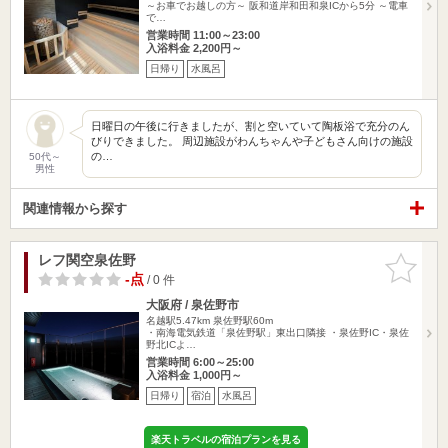
～お車でお越しの方～ 阪和道岸和田和泉ICから5分 ～電車
で…
営業時間 11:00～23:00
入浴料金 2,200円～
日帰り
水風呂
日曜日の午後に行きましたが、割と空いていて陶板浴で充分のん
びりできました。 周辺施設がわんちゃんや子どもさん向けの施設
の…
50代～
男性
関連情報から探す
レフ関空泉佐野
お気に入
りに追加
-点
/ 0 件
大阪府 / 泉佐野市
名越駅5.47km
泉佐野駅60m
・南海電気鉄道「泉佐野駅」東出口隣接 ・泉佐野IC・泉佐
野北ICよ…
営業時間 6:00～25:00
入浴料金 1,000円～
日帰り
宿泊
水風呂
楽天トラベルの宿泊プランを見る