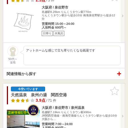
2.5点
/ 5 件
大阪府 / 泉佐野市
名越駅6.26km
りんくうタウン駅770m
りんくうタウン駅から徒歩10分 南海泉佐野駅から徒歩12
分
営業時間 15:00～24:00
入浴料金 600円～
日帰り
水風呂
アットホームな感じで立ち寄りたくなる銭湯です
50代～
女性
関連情報から探す
お気に入
今空いています
りに追加
天然温泉 泉州の湯 関西空港
3.9点
/ 71 件
大阪府 / 泉佐野市 / 泉州温泉
名越駅7.19km
りんくうタウン駅496m
JR関西空港線・南海空港線りんくうタウン駅から徒歩10分
大阪から…
営業時間 7:00～24:00
入浴料金 900円～