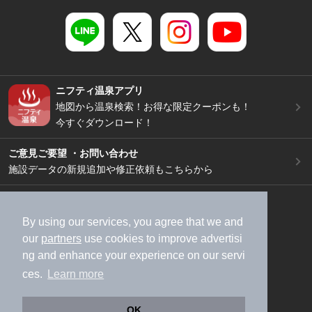
ニフティ温泉アプリ
地図から温泉検索！お得な限定クーポンも！
今すぐダウンロード！
ご意見ご要望 ・お問い合わせ
施設データの新規追加や修正依頼もこちらから
スマートフォン
/
PC
加盟店募集（資料請求）
広告出稿のご案内
By using our services, you agree that we and
our
partners
use cookies to improve advertisi
利用規約
ライフスタイルMEMBERS+規約
ng and enhance your experience on our servi
特定商取引法に基づく表記
ヘルプ
採用情報
ces.
Learn more
運営会社
個人情報保護ポリシー
©NIFTY Lifestyle Co., Ltd.
OK