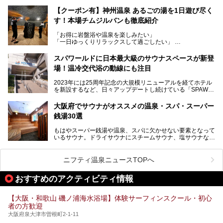
で人気の施設ですが、リニューアルを経てこれまで以上
トを徹底取材してきました。
に“一日中くつろげる場所”としてパワーアップしています。
サウナー注目の3種のサウナや160cmの深水風呂、没入感の
【クーポン有】神州温泉 あるごの湯を1日遊び尽く
高い岩盤浴エリア、日本最大の台数を誇る最新AIフィットネ
す！本場チムジルバンも徹底紹介
今回のリニューアルでは、新たに登場した瞑想サウナをはじ
スマシンなど、見どころ満載の館内を詳しくご紹介します。
め、岩盤浴エリアや休憩スペースの充実、レストランなど、
「お得に岩盤浴や温泉を楽しみたい」
見どころが盛りだくさん。日常の疲れを癒やしたい方はもち
「一日ゆっくりリラックスして過ごしたい」
ろん、休日にゆったり過ごしたい方にもぴったりの内容とな
そんな方におすすめなのが、クーポンを使ってお得に長時間
っています。
利用できる「神州温泉 あるごの湯」です。
スパワールドに日本最大級のサウナスペースが新登
本記事では、そんなリニューアル後の注目ポイントを詳しく
場！温冷交代浴の動線にも注目
あるごの湯は、大阪府豊中市にある日帰り温浴施設で、阪急
紹介します。これから「鶴見緑地湯元水春」に訪れる方や、
宝塚線「三国駅」から徒歩約10分とアクセスも良好です。
より満足度の高い過ごし方をしたい方はぜひお読みくださ
2023年には25周年記念の大規模リニューアルを経てホテル
チムジルバン（岩盤浴）を中心に、発汗・リラックス・漫画
い。
を新設するなど、日々アップデートし続けている「SPAWO
タイムまで満喫できる長時間滞在型の施設なので、一日中ゆ
RLD HOTEL＆RESORT」（以下スパワールド）。
ったりと過ごしたいときにおすすめ。大うちわやタオルによ
そんなスパワールドが2025年11月15日（土）に、新たな浴
る迫力ある熱波パフォーマンスも毎日行われており、“とと
大阪府でサウナがオススメの温泉・スパ・スーパー
室や日本最大級140人収容の大規模サウナを携えてリニュー
のう”体験をしっかり楽しめるのもポイントです。
銭湯30選
アルオープン！浴室である4F・6Fそれぞれにリニューアル
が施されており、その総工費はなんと13.5億円！
さらに館内でくつろぐだけでなく、隣接するビルにはカラオ
もはやスーパー銭湯や温泉、スパに欠かせない要素となって
大規模リニューアルの全容を確認すべく、リニューアルプレ
ケやボウリングといった遊び場もあり、友人同士やカップル
いるサウナ。ドライサウナにスチームサウナ、塩サウナな
オープンイベントに行ってきました！今回はそのリニューア
で“遊び+癒し”の一日を過ごすのにもぴったり。
ど、いくつか異なるタイプが楽しめたり、水風呂や外気浴ス
ル部分の概要をお届けします。
ペース、ロウリュウなど、心ゆくまで楽しむためのサービス
今回は、あるごの湯を訪問し、チムジルバンやお風呂、食事
が充実した施設も多くみられます。
ニフティ温泉ニュースTOPへ
処にいたるまで魅力をたっぷり堪能してきたので、その全容
を詳しく紹介します！
今回はそんなサウナにこだわった、大阪府内のオススメ温
おすすめのアクティビティ情報
泉・銭湯・スパを30件紹介したいと思います！
【大阪・和歌山 磯ノ浦海水浴場】体験サーフィンスクール・初心
者の方歓迎
大阪府泉大津市曽根町2-1-11