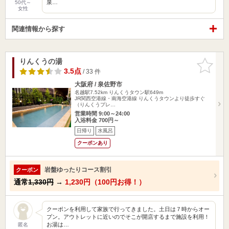
泉…
50代～
女性
関連情報から探す
りんくうの湯
お気に入
りに追加
3.5点
/ 33 件
大阪府 / 泉佐野市
名越駅7.52km
りんくうタウン駅649m
JR関西空港線・南海空港線 りんくうタウンより徒歩すぐ
（りんくうプレ…
営業時間 9:00～24:00
入浴料金 700円～
日帰り
水風呂
クーポンあり
岩盤ゆったりコース割引
クーポン
通常
1,330円
→
1,230円（100円お得！）
クーポンを利用して家族で行ってきました。土日は７時からオー
プン。アウトレットに近いのでそこが開店するまで施設を利用！
お湯は…
匿名