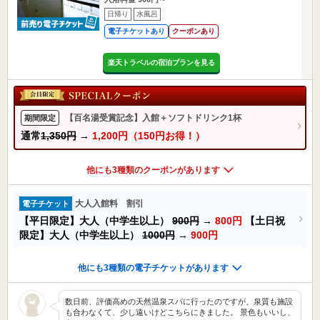
日帰り
水風呂
電子チケットあり
クーポンあり
楽天トラベルの宿泊プランを見る
【百名湯受賞記念】入館＋ソフトドリンク1杯
期間限定
通常
1,350円
→
1,200円（150円お得！）
他にも3種類のクーポンがあります
大人入館料 割引
電子チケット
【平日限定】大人（中学生以上）
900円
→
800円
【土日祝
限定】大人（中学生以上）
1000円
→
900円
他にも3種類の電子チケットがあります
数日前、評価高めの天然温泉スパに行ったのですが、泉質も施設
も合わなくて、少し遠いけどこちらにきました。 景色もいいし、