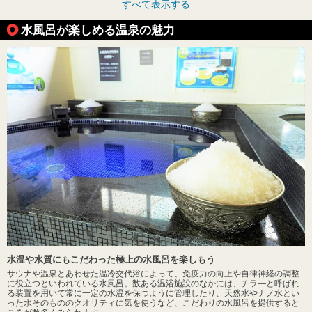
すべて表示する
水風呂が楽しめる温泉の魅力
水温や水質にもこだわった極上の水風呂を楽しもう
サウナや温泉とあわせた温冷交代浴によって、免疫力の向上や自律神経の調整
に役立つといわれている水風呂。数ある温浴施設のなかには、チラ―と呼ばれ
る装置を用いて常に一定の水温を保つように管理したり、天然水やナノ水とい
った水そのもののクオリティに気を使うなど、こだわりの水風呂を提供すると