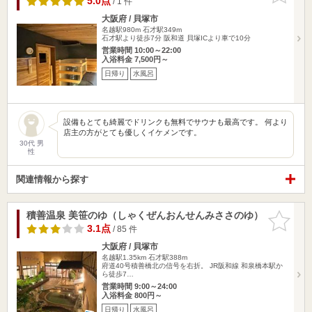
5.0点
/ 1 件
大阪府 / 貝塚市
名越駅980m
石才駅349m
石才駅より徒歩7分 阪和道 貝塚ICより車で10分
営業時間 10:00～22:00
入浴料金 7,500円～
日帰り
水風呂
設備もとても綺麗でドリンクも無料でサウナも最高です。 何より
店主の方がとても優しくイケメンです。
30代 男
性
関連情報から探す
積善温泉 美笹のゆ（しゃくぜんおんせんみささのゆ）
お気に入
りに追加
3.1点
/ 85 件
大阪府 / 貝塚市
名越駅1.35km
石才駅388m
府道40号積善橋北の信号を右折。 JR阪和線 和泉橋本駅か
ら徒歩7…
営業時間 9:00～24:00
入浴料金 800円～
日帰り
水風呂