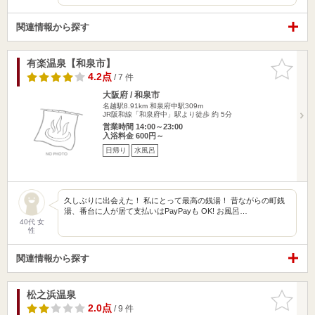
関連情報から探す
有楽温泉【和泉市】
お気に入
りに追加
4.2点
/ 7 件
大阪府 / 和泉市
名越駅8.91km
和泉府中駅309m
JR阪和線「和泉府中」駅より徒歩 約 5分
営業時間 14:00～23:00
入浴料金 600円～
日帰り
水風呂
久しぶりに出会えた！ 私にとって最高の銭湯！ 昔ながらの町銭
湯、番台に人が居て支払いはPayPayも OK! お風呂…
40代 女
性
関連情報から探す
松之浜温泉
お気に入
りに追加
2.0点
/ 9 件