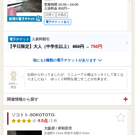
営業時間 10:00～24:00
入浴料金 850円～
日帰り
水風呂
電子チケットあり
入泉料割引
電子チケット
【平日限定】大人（中学生以上）
850円
→
750円
他にも1種類の電子チケットがあります
以前から行ってましたが、リニューアル後はスッキリして良くな
りましたね！ ゆっくり時間を過ごすことが出来ます。
50代～
男性
関連情報から探す
ソコトト-SOKOTOTO-
お気に入
りに追加
4.0点
/ 2 件
大阪府 / 岸和田市
名越駅5.21km
和泉中央駅4.01km