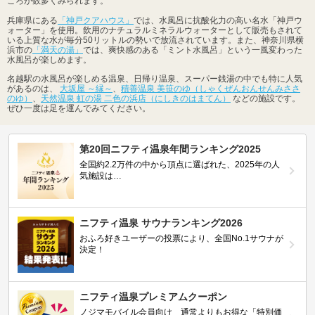
ころが数多くみられます。
兵庫県にある
「神戸クアハウス」
では、水風呂に抗酸化力の高い名水「神戸ウ
ォーター」を使用。飲用のナチュラルミネラルウォーターとして販売もされて
いる上質な水が毎分50リットルの勢いで放流されています。また、神奈川県横
浜市の
「満天の湯」
では、爽快感のある「ミント水風呂」という一風変わった
水風呂が楽しめます。
名越駅の水風呂が楽しめる温泉、日帰り温泉、スーパー銭湯の中でも特に人気
があるのは、
大坂屋 ～縁～
、
積善温泉 美笹のゆ（しゃくぜんおんせんみささ
のゆ）
、
天然温泉 虹の湯 二色の浜店（にしきのはまてん）
などの施設です。
ぜひ一度は足を運んでみてください。
第20回ニフティ温泉年間ランキング2025
全国約2.2万件の中から頂点に選ばれた、2025年の人
気施設は…
ニフティ温泉 サウナランキング2026
おふろ好きユーザーの投票により、全国No.1サウナが
決定！
ニフティ温泉プレミアムクーポン
ノジマモバイル会員向け 通常よりもお得な「特別価