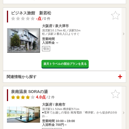
ビジネス旅館 新若松
お気に入
りに追加
-点
/ 0 件
大阪府 / 泉大津市
清児駅10.17km
松ノ浜駅52m
松ノ浜駅２番出入口よりすぐ
営業時間
入浴料金 ～
宿泊
楽天トラベルの宿泊プランを見る
関連情報から探す
泉南温泉 SORAの湯
お気に入
りに追加
4.0点
/ 2 件
大阪府 / 泉南市
清児駅11.52km
樽井駅571m
■電車でお越しの場合 南海電鉄「樽井駅」から徒歩約10分
お…
営業時間 10:00～19:00
入浴料金 700円～