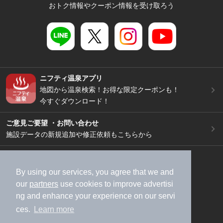
おトク情報やクーポン情報を受け取ろう
ニフティ温泉アプリ
地図から温泉検索！お得な限定クーポンも！
今すぐダウンロード！
ご意見ご要望 ・お問い合わせ
施設データの新規追加や修正依頼もこちらから
スマートフォン
/
PC
加盟店募集（資料請求）
広告出稿のご案内
By using our services, you agree that we and
our
partners
use cookies to improve advertisi
利用規約
ライフスタイルMEMBERS+規約
ng and enhance your experience on our servi
特定商取引法に基づく表記
ヘルプ
採用情報
ces.
Learn more
運営会社
個人情報保護ポリシー