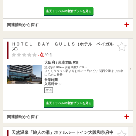
楽天トラベルの宿泊プランを見る
関連情報から探す
ＨＯＴＥＬ ＢＡＹ ＧＵＬＬＳ（ホテル ベイガル
お気に入
ズ）
りに追加
-点
/ 0 件
大阪府 / 泉南郡田尻町
清児駅8.08km
羽倉崎駅1.03km
りんくうタウン駅よりお車にて約５分／関西空港よりお車
にて約１５分
営業時間
入浴料金 ～
宿泊
楽天トラベルの宿泊プランを見る
関連情報から探す
天然温泉「旅人の湯」ホテルルートイン大阪和泉府中
お気に入