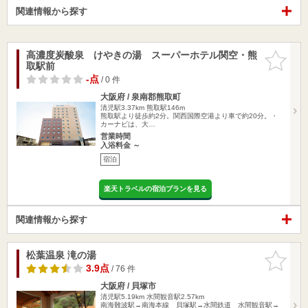
関連情報から探す
高濃度炭酸泉 けやきの湯 スーパーホテル関空・熊
お気に入
取駅前
りに追加
-点
/ 0 件
大阪府 / 泉南郡熊取町
清児駅3.37km
熊取駅146m
熊取駅より徒歩約2分。関西国際空港より車で約20分。・
カーナビは、大…
営業時間
入浴料金 ～
宿泊
楽天トラベルの宿泊プランを見る
関連情報から探す
松葉温泉 滝の湯
お気に入
りに追加
3.9点
/ 76 件
大阪府 / 貝塚市
清児駅5.19km
水間観音駅2.57km
南海難波駅→南海本線 貝塚駅→水間鉄道 水間観音駅→