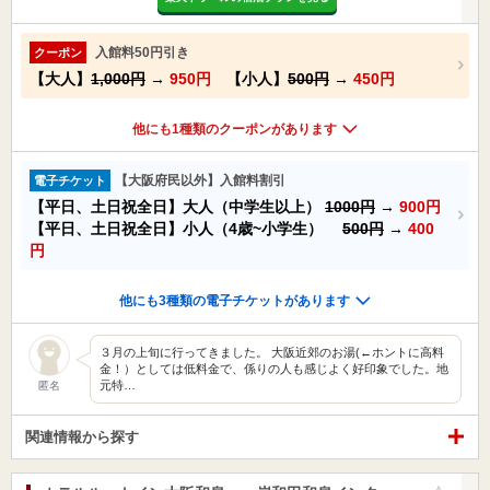
入館料50円引き
クーポン
【大人】
1,000円
→
950円
【小人】
500円
→
450円
他にも1種類のクーポンがあります
【大阪府民以外】入館料割引
電子チケット
【平日、土日祝全日】大人（中学生以上）
1000円
→
900円
【平日、土日祝全日】小人（4歳~小学生）
500円
→
400
円
他にも3種類の電子チケットがあります
３月の上旬に行ってきました。 大阪近郊のお湯(←ホントに高料
金！）としては低料金で、係りの人も感じよく好印象でした。地
元特…
匿名
関連情報から探す