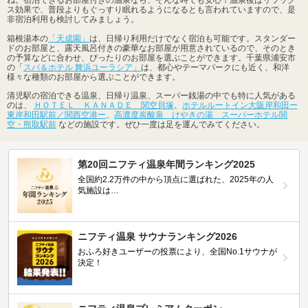
ス効果で、普段よりもぐっすり眠れるようになるとも言われていますので、是
非宿泊利用も検討してみましょう。
箱根湯本の
「天成園」
は、日帰り利用だけでなく宿泊も可能です。スタンダー
ドのお部屋と、露天風呂付きの豪華なお部屋が用意されているので、そのとき
の予算などに合わせ、ぴったりのお部屋を選ぶことができます。千葉県浦安市
の「
スパ＆ホテル 舞浜ユーラシア」
は、都心やテーマパークにも近く、和洋
様々な種類のお部屋から選ぶことができます。
清児駅の宿泊できる温泉、日帰り温泉、スーパー銭湯の中でも特に人気がある
のは、
ＨＯＴＥＬ ＫＡＮＡＤＥ 関空貝塚
、
ホテルルートイン大阪岸和田ー
東岸和田駅前／関西空港ー
、
高濃度炭酸泉 けやきの湯 スーパーホテル関
空・熊取駅前
などの施設です。ぜひ一度は足を運んでみてください。
第20回ニフティ温泉年間ランキング2025
全国約2.2万件の中から頂点に選ばれた、2025年の人
気施設は…
ニフティ温泉 サウナランキング2026
おふろ好きユーザーの投票により、全国No.1サウナが
決定！