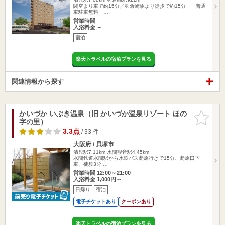
関空より車で約15分／羽倉崎駅より徒歩で約15分 普通
車駐車無料 …
営業時間
入浴料金 ～
宿泊
楽天トラベルの宿泊プランを見る
関連情報から探す
かいづか いぶき温泉（旧 かいづか温泉リゾート ほの
お気に入
字の里）
りに追加
3.3点
/ 33 件
大阪府 / 貝塚市
清児駅7.11km
水間観音駅4.45km
水間鉄道水間駅から水鉄バス蕎原行きで15分、蕎原口下
車、徒歩3分 …
営業時間 12:00～21:00
入浴料金 1,000円～
日帰り
宿泊
電子チケットあり
クーポンあり
楽天トラベルの宿泊プランを見る