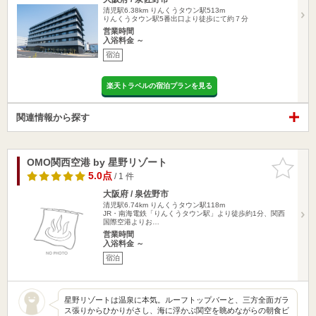
清児駅6.38km
りんくうタウン駅513m
りんくうタウン駅5番出口より徒歩にて約７分
営業時間
入浴料金 ～
宿泊
楽天トラベルの宿泊プランを見る
関連情報から探す
OMO関西空港 by 星野リゾート
お気に入
りに追加
5.0点
/ 1 件
大阪府 / 泉佐野市
清児駅6.74km
りんくうタウン駅118m
JR・南海電鉄「りんくうタウン駅」より徒歩約1分、関西
国際空港よりお…
営業時間
入浴料金 ～
宿泊
星野リゾートは温泉に本気。ルーフトップバーと、三方全面ガラ
ス張りからひかりがさし、海に浮かぶ関空を眺めながらの朝食ビ