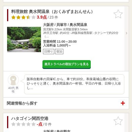
料理旅館 奥水間温泉（おくみずまおんせん）
お気に入
りに追加
3.9点
/ 23 件
大阪府 / 貝塚市 / 奥水間温泉
清児駅6.22km
水間観音駅3.54km
JR天王寺駅 -約40分 -JR阪和線熊取駅 -タクシーで約20分
（…
営業時間 11:00～20:00
入浴料金 1,000円～
日帰り
宿泊
楽天トラベルの宿泊プランを見る
阪和自動車の貝塚IC.から、車で約10分。和泉葛城山麓の谷間に
ひっそりと湧く、奥水間温泉の一軒宿。平日の午後、日帰り入浴
し…
40代 男
性
関連情報から探す
ハタゴイン関西空港
お気に入
りに追加
-点
/ 0 件
大阪府 / 泉佐野市