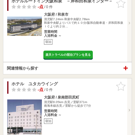
ホテルルートイン大阪和泉 －岸和田和泉インター－
お気に入
りに追加
-点
/ 0 件
大阪府 / 和泉市
清児駅7.24km
和泉中央駅2.78km
和泉中央駅よりバスで約１０分/阪和自動車道・岸和田和泉
ＩＣより約２分…
営業時間
入浴料金 ～
宿泊
楽天トラベルの宿泊プランを見る
関連情報から探す
ホテル ユタカウイング
お気に入
りに追加
-点
/ 0 件
大阪府 / 泉南郡田尻町
清児駅8.05km
吉見ノ里駅371m
南海本線吉見ノ里駅から徒歩で7分
営業時間
入浴料金 ～
宿泊