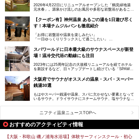
た大型ウェルネス施設です。
2026年4月22日にリニューアルオープンした「鶴見緑地湯
元水春」。源泉かけ流しのお風呂や多彩な岩盤浴があること
今回はオープン前の内覧会に参加し、館内のこだわりポイン
で人気の施設ですが、リニューアルを経てこれまで以上
トを徹底取材してきました。
に“一日中くつろげる場所”としてパワーアップしています。
サウナー注目の3種のサウナや160cmの深水風呂、没入感の
【クーポン有】神州温泉 あるごの湯を1日遊び尽く
高い岩盤浴エリア、日本最大の台数を誇る最新AIフィットネ
す！本場チムジルバンも徹底紹介
今回のリニューアルでは、新たに登場した瞑想サウナをはじ
スマシンなど、見どころ満載の館内を詳しくご紹介します。
め、岩盤浴エリアや休憩スペースの充実、レストランなど、
「お得に岩盤浴や温泉を楽しみたい」
見どころが盛りだくさん。日常の疲れを癒やしたい方はもち
「一日ゆっくりリラックスして過ごしたい」
ろん、休日にゆったり過ごしたい方にもぴったりの内容とな
そんな方におすすめなのが、クーポンを使ってお得に長時間
っています。
利用できる「神州温泉 あるごの湯」です。
スパワールドに日本最大級のサウナスペースが新登
本記事では、そんなリニューアル後の注目ポイントを詳しく
場！温冷交代浴の動線にも注目
あるごの湯は、大阪府豊中市にある日帰り温浴施設で、阪急
紹介します。これから「鶴見緑地湯元水春」に訪れる方や、
宝塚線「三国駅」から徒歩約10分とアクセスも良好です。
より満足度の高い過ごし方をしたい方はぜひお読みくださ
2023年には25周年記念の大規模リニューアルを経てホテル
チムジルバン（岩盤浴）を中心に、発汗・リラックス・漫画
い。
を新設するなど、日々アップデートし続けている「SPAWO
タイムまで満喫できる長時間滞在型の施設なので、一日中ゆ
RLD HOTEL＆RESORT」（以下スパワールド）。
ったりと過ごしたいときにおすすめ。大うちわやタオルによ
そんなスパワールドが2025年11月15日（土）に、新たな浴
る迫力ある熱波パフォーマンスも毎日行われており、“とと
大阪府でサウナがオススメの温泉・スパ・スーパー
室や日本最大級140人収容の大規模サウナを携えてリニュー
のう”体験をしっかり楽しめるのもポイントです。
銭湯30選
アルオープン！浴室である4F・6Fそれぞれにリニューアル
が施されており、その総工費はなんと13.5億円！
さらに館内でくつろぐだけでなく、隣接するビルにはカラオ
もはやスーパー銭湯や温泉、スパに欠かせない要素となって
大規模リニューアルの全容を確認すべく、リニューアルプレ
ケやボウリングといった遊び場もあり、友人同士やカップル
いるサウナ。ドライサウナにスチームサウナ、塩サウナな
オープンイベントに行ってきました！今回はそのリニューア
で“遊び+癒し”の一日を過ごすのにもぴったり。
ど、いくつか異なるタイプが楽しめたり、水風呂や外気浴ス
ル部分の概要をお届けします。
ペース、ロウリュウなど、心ゆくまで楽しむためのサービス
今回は、あるごの湯を訪問し、チムジルバンやお風呂、食事
が充実した施設も多くみられます。
ニフティ温泉ニュースTOPへ
処にいたるまで魅力をたっぷり堪能してきたので、その全容
を詳しく紹介します！
今回はそんなサウナにこだわった、大阪府内のオススメ温
おすすめのアクティビティ情報
泉・銭湯・スパを30件紹介したいと思います！
【大阪・和歌山 磯ノ浦海水浴場】体験サーフィンスクール・初心