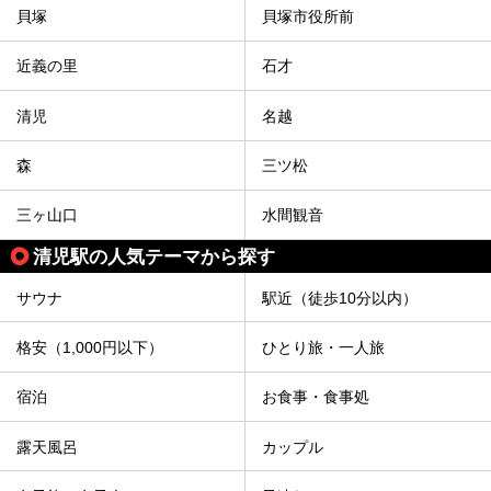
貝塚
貝塚市役所前
近義の里
石才
清児
名越
森
三ツ松
三ヶ山口
水間観音
清児駅の人気テーマから探す
サウナ
駅近（徒歩10分以内）
格安（1,000円以下）
ひとり旅・一人旅
宿泊
お食事・食事処
露天風呂
カップル