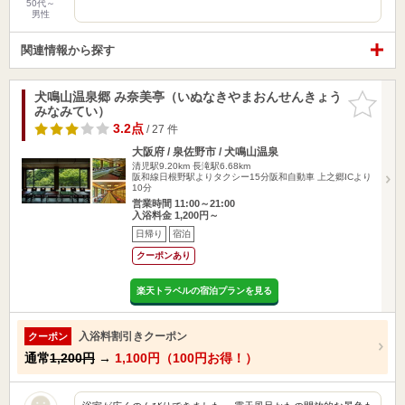
50代～
男性
関連情報から探す
犬鳴山温泉郷 み奈美亭（いぬなきやまおんせんきょう
お気に入
みなみてい）
りに追加
3.2点
/ 27 件
大阪府 / 泉佐野市 / 犬鳴山温泉
清児駅9.20km
長滝駅6.68km
阪和線日根野駅よりタクシー15分阪和自動車 上之郷ICより
10分
営業時間 11:00～21:00
入浴料金 1,200円～
日帰り
宿泊
クーポンあり
楽天トラベルの宿泊プランを見る
入浴料割引きクーポン
クーポン
通常
1,200円
→
1,100円（100円お得！）