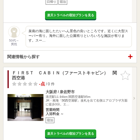
日帰り
宿泊
楽天トラベルの宿泊プランを見る
泉南の海に面したたいへん景色の良いところです。近くに大型ス
ーパー有り。海外に面した公園有りといろいろな施設が有りま
す。スー…
50代～
男性
関連情報から探す
ＦＩＲＳＴ ＣＡＢＩＮ（ファーストキャビン） 関
お気に入
西空港
りに追加
-点
/ 0 件
大阪府 / 泉佐野市
清児駅11.94km
関西空港駅95m
JR・南海「関西空港駅」改札を出て右側エアロプラザ方面
に徒歩3分。エ…
営業時間
入浴料金 ～
宿泊
楽天トラベルの宿泊プランを見る