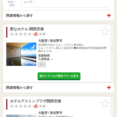
ュッフ…
50代～
女性
関連情報から探す
変なホテル 関西空港
お気に入
りに追加
-点
/ 0 件
大阪府 / 泉佐野市
清児駅6.81km
りんくうタウン駅498m
りんくうタウン駅より徒歩9分◆阪神高速4号湾岸線泉佐野
南ICより15…
営業時間
入浴料金 ～
宿泊
楽天トラベルの宿泊プランを見る
関連情報から探す
ホテルアストンプラザ関西空港
お気に入
りに追加
-点
/ 0 件
大阪府 / 泉佐野市
清児駅7.08km
羽倉崎駅921m