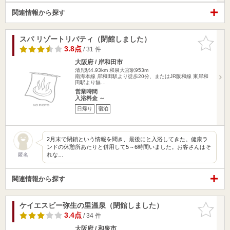
関連情報から探す
スパ リゾートリバティ（閉館しました）
お気に入
りに追加
3.8点
/ 31 件
大阪府 / 岸和田市
清児駅4.93km
和泉大宮駅953m
南海本線 岸和田駅より徒歩20分、またはJR阪和線 東岸和
田駅より無…
営業時間
入浴料金 ～
日帰り
宿泊
2月末で閉鎖という情報を聞き、最後にと入浴してきた。健康ラ
ンドの休憩所あたりと併用して5～6時間いました。お客さんはそ
れな…
匿名
関連情報から探す
ケイエスビー弥生の里温泉（閉館しました）
お気に入
りに追加
3.4点
/ 34 件
大阪府 / 和泉市