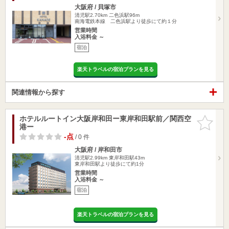
大阪府 / 貝塚市
清児駅2.70km
二色浜駅96m
南海電鉄本線 二色浜駅より徒歩にて約１分
営業時間
入浴料金 ～
宿泊
楽天トラベルの宿泊プランを見る
関連情報から探す
ホテルルートイン大阪岸和田ー東岸和田駅前／関西空
お気に入
港ー
りに追加
-点
/ 0 件
大阪府 / 岸和田市
清児駅2.99km
東岸和田駅43m
東岸和田駅より徒歩にて約1分
営業時間
入浴料金 ～
宿泊
楽天トラベルの宿泊プランを見る