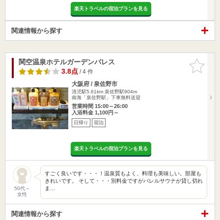
楽天トラベルの宿泊プランを見る
関連情報から探す
関空温泉ホテルガーデンパレス
お気に入
りに追加
3.8点
/ 4 件
大阪府 / 泉佐野市
清児駅5.61km
泉佐野駅904m
南海「泉佐野駅」下車無料送迎
営業時間 15:00～26:00
入浴料金 1,100円～
日帰り
宿泊
楽天トラベルの宿泊プランを見る
すごく良いです・・・！温泉質もよく、料理も美味しい。部屋も
きれいです。 そして・・・別料金ですがバレルサウナが貸し切れ
ま…
50代～
女性
関連情報から探す