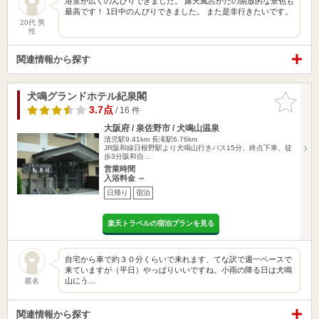
浴室が広くのんびりできました。 露天風呂かたの開放的な景色も
最高です！ 1日中のんびりできました。 また是非行きたいです。
20代 男
性
関連情報から探す
犬鳴グランドホテル紀泉閣
お気に入
りに追加
3.7点
/ 16 件
大阪府 / 泉佐野市 / 犬鳴山温泉
清児駅9.41km
長滝駅6.76km
JR阪和線日根野駅より犬鳴山行きバス15分、終点下車、徒
歩3分阪和自…
営業時間
入浴料金 ～
日帰り
宿泊
楽天トラベルの宿泊プランを見る
自宅から車で約３０分くらいで来れます、てな訳で週一ペースで
来ていますが（平日）やっぱりいいですね。小雨の降る日は犬鳴
山にう…
匿名
関連情報から探す