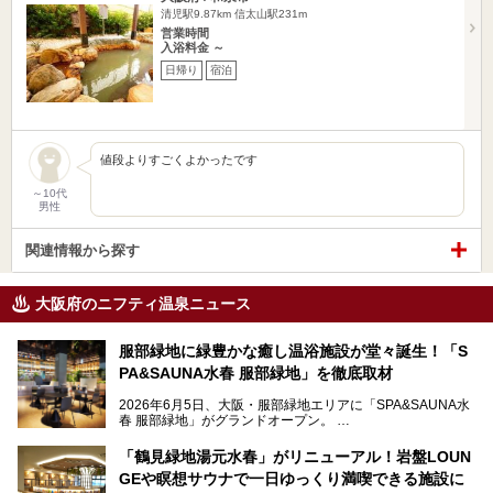
清児駅9.87km
信太山駅231m
営業時間
入浴料金 ～
日帰り
宿泊
値段よりすごくよかったです
～10代
男性
関連情報から探す
大阪府のニフティ温泉ニュース
服部緑地に緑豊かな癒し温浴施設が堂々誕生！「S
PA&SAUNA水春 服部緑地」を徹底取材
2026年6月5日、大阪・服部緑地エリアに「SPA&SAUNA水
春 服部緑地」がグランドオープン。
当初の計画から約5年の時を経て誕生した本施設は、温泉・
「鶴見緑地湯元水春」がリニューアル！岩盤LOUN
サウナ・岩盤浴・フィットネス・ラウンジ・レストランなど
GEや瞑想サウナで一日ゆっくり満喫できる施設に
を融合した、これまでの“水春”のイメージをさらに進化させ