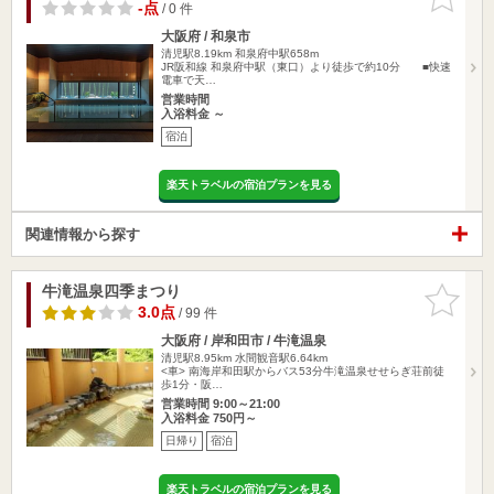
りに追加
-点
/ 0 件
大阪府 / 和泉市
清児駅8.19km
和泉府中駅658m
JR阪和線 和泉府中駅（東口）より徒歩で約10分 ■快速
電車で天…
営業時間
入浴料金 ～
宿泊
楽天トラベルの宿泊プランを見る
関連情報から探す
牛滝温泉四季まつり
お気に入
りに追加
3.0点
/ 99 件
大阪府 / 岸和田市 / 牛滝温泉
清児駅8.95km
水間観音駅6.64km
<車> 南海岸和田駅からバス53分牛滝温泉せせらぎ荘前徒
歩1分・阪…
営業時間 9:00～21:00
入浴料金 750円～
日帰り
宿泊
楽天トラベルの宿泊プランを見る