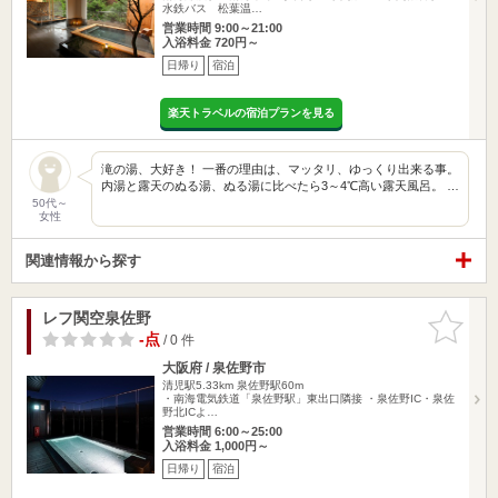
水鉄バス 松葉温…
営業時間 9:00～21:00
入浴料金 720円～
日帰り
宿泊
楽天トラベルの宿泊プランを見る
滝の湯、大好き！ 一番の理由は、マッタリ、ゆっくり出来る事。
内湯と露天のぬる湯、ぬる湯に比べたら3～4℃高い露天風呂。 …
50代～
女性
関連情報から探す
レフ関空泉佐野
お気に入
りに追加
-点
/ 0 件
大阪府 / 泉佐野市
清児駅5.33km
泉佐野駅60m
・南海電気鉄道「泉佐野駅」東出口隣接 ・泉佐野IC・泉佐
野北ICよ…
営業時間 6:00～25:00
入浴料金 1,000円～
日帰り
宿泊