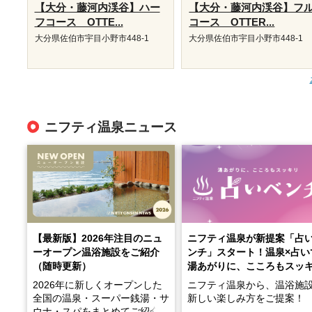
【大分・藤河内渓谷】ハー
【大分・藤河内渓谷】フ
フコース OTTE...
コース OTTER...
大分県佐伯市宇目小野市448-1
大分県佐伯市宇目小野市448-1
ニフティ温泉ニュース
【最新版】2026年注目のニュ
ニフティ温泉が新提案「占
ーオープン温浴施設をご紹介
ンチ」スタート！温泉×占い
（随時更新）
湯あがりに、こころもスッ
2026年に新しくオープンした
ニフティ温泉から、温浴施
全国の温泉・スーパー銭湯・サ
新しい楽しみ方をご提案！
ウナ・スパをまとめてご紹介！