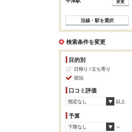
中津駅
変更
沿線・駅を選択
検索条件を変更
目的別
日帰り / 立ち寄り
宿泊
口コミ評価
指定なし
以上
予算
下限なし
～