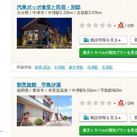
汽車ポッポ食堂と民宿・別邸
大分県 / 中津市 /
中津駅2.22km
/
吉富駅3.07km
- 点
/ 0件
施設情報を見る
楽天トラベルの宿泊プランを見
関連情報
耶馬 宿泊
中津駅
東中津駅
今津駅
天津駅
割烹旅館 宇島汐湯
福岡県 / 豊前市 / 求菩堤温泉 /
中津駅6.01km
/
宇島駅663m
- 点
/ 0件
施設情報を見る
楽天トラベルの宿泊プランを見