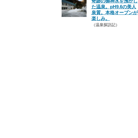
奇跡の御神水を沸かし
た温泉。pH9.6の美人
泉質。本格オープンが
楽しみ。
（温泉探訪記）