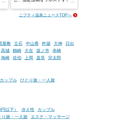
占い
と、抽選で各回26（ふろ）名
な
様（合計260名様）に選べるe-
ニフティ温泉ニュースTOPへ
ン
GIFT500円分をプレゼントい
たします。
楽し
ふろ
西屋敷
立石
中山香
杵築
大神
日出
高城
鶴崎
大在
坂ノ市
幸崎
海崎
佐伯
上岡
直見
宗太郎
カップル
ひとり旅・一人旅
00円以下）
冷え性
カップル
とり旅・一人旅
エステ・マッサージ
！