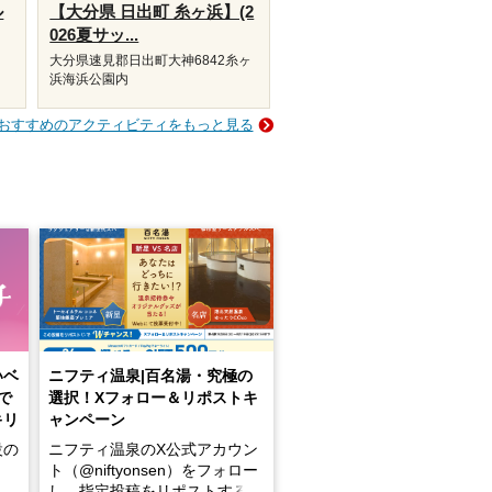
ル
【大分県 日出町 糸ヶ浜】(2
026夏サッ...
大分県速見郡日出町大神6842糸ヶ
浜海浜公園内
おすすめのアクティビティをもっと見る
いベ
ニフティ温泉|百名湯・究極の
で
選択！Xフォロー＆リポストキ
キリ
ャンペーン
設の
ニフティ温泉のX公式アカウン
ト（@niftyonsen）をフォロー
し、指定投稿をリポストする