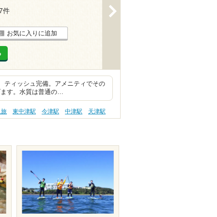
>
17件
お気に入りに追加
る
ー、ティッシュ完備。アメニティでその
げます。水質は普通の…
人旅
東中津駅
今津駅
中津駅
天津駅