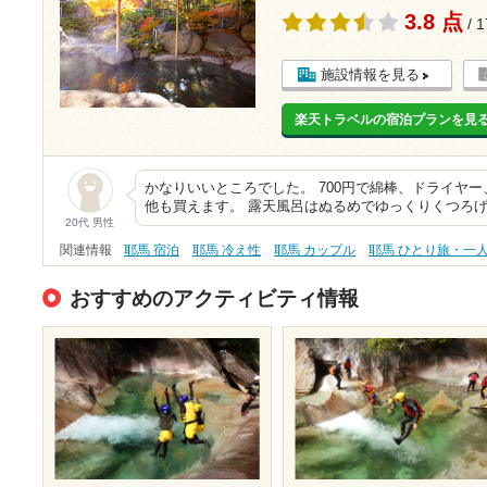
3.8 点
/ 
施設情報を見る
楽天トラベルの宿泊プランを見
かなりいいところでした。 700円で綿棒、ドライヤ
他も買えます。 露天風呂はぬるめでゆっくりくつろ
20代 男性
関連情報
耶馬 宿泊
耶馬 冷え性
耶馬 カップル
耶馬 ひとり旅・一
おすすめのアクティビティ情報