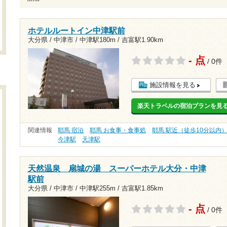
ホテルルートイン中津駅前
大分県 / 中津市 /
中津駅180m
/
吉富駅1.90km
- 点
/ 0件
施設情報を見る
楽天トラベルの宿泊プランを見
関連情報
耶馬 宿泊
耶馬 お食事・食事処
耶馬 駅近（徒歩10分以内
今津駅
天津駅
天然温泉 扇城の湯 スーパーホテル大分・中津
駅前
大分県 / 中津市 /
中津駅255m
/
吉富駅1.85km
- 点
/ 0件