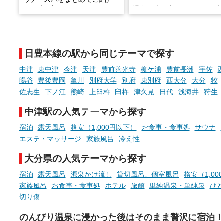
※随時更新しています
温泉で体を癒したあとに、
でこころもスッキリ──そん
天然温泉や露天風呂、注目のサ
新体験が楽しめる「占いベ
ウナなど、こだわりの魅力がつ
チ」を展開中♨
まったスポットが続々登場して
日豊本線の駅から同じテーマで探す
います。
手相やタロットなど気軽に
現地取材記事もあわせて紹介し
める占いで、“ととのう”お
中津
東中津
今津
天津
豊前善光寺
柳ケ浦
豊前長洲
宇佐
ていますので、気になる施設は
時間を、もっと特別に。
暘谷
豊後豊岡
亀川
別府大学
別府
東別府
西大分
大分
牧
ぜひチェックして次のおでかけ
佐志生
下ノ江
熊崎
上臼杵
臼杵
津久見
日代
浅海井
狩生
先の参考にしてみてください
ね。
中津駅の人気テーマから探す
宿泊
露天風呂
格安（1,000円以下）
お食事・食事処
サウナ
エステ・マッサージ
家族風呂
冷え性
大分県の人気テーマから探す
宿泊
露天風呂
源泉かけ流し
貸切風呂、個室風呂
格安（1,0
家族風呂
お食事・食事処
ホテル
旅館
単純温泉・単純泉
ひ
切り傷
のんびり温泉に浸かった後はそのまま贅沢に宿泊