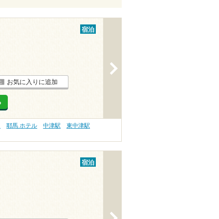
宿泊
>
お気に入りに追加
る
）
耶馬 ホテル
中津駅
東中津駅
宿泊
>