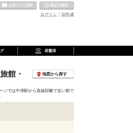
お気に入りの温泉
最近の履歴
ログイン
ID作成
グ
岩盤浴
泉旅館・
地図から探す
ージでは中津駅から直線距離で近い順で
。