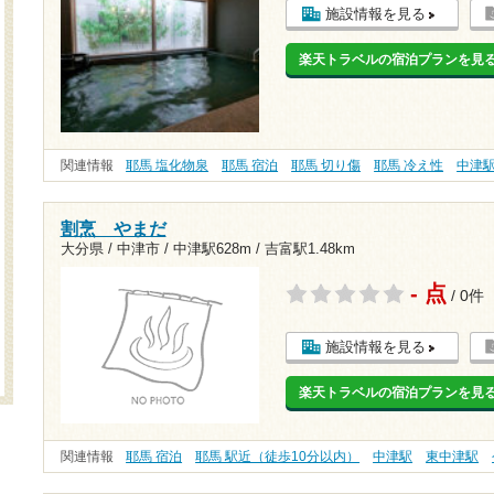
施設情報を見る
楽天トラベルの宿泊プランを見
関連情報
耶馬 塩化物泉
耶馬 宿泊
耶馬 切り傷
耶馬 冷え性
中津
割烹 やまだ
大分県 / 中津市 /
中津駅628m
/
吉富駅1.48km
- 点
/ 0件
施設情報を見る
楽天トラベルの宿泊プランを見
関連情報
耶馬 宿泊
耶馬 駅近（徒歩10分以内）
中津駅
東中津駅