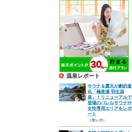
温泉レポート
サウナ＆露天が劇的進
化「極楽湯 羽生温
泉」！リニューアルで
登場のバレルサウナや
女性専用エリアをレポ
ート
（突レポ）