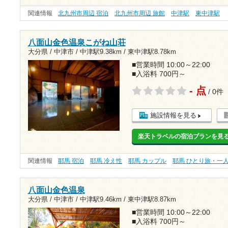
関連情報
北九州市周辺 宿泊
北九州市周辺 旅館
中津駅
東中津駅
八面山金色温泉こがね山荘
大分県 / 中津市 /
中津駅9.38km
/
東中津駅8.78km
■営業時間 10:00～22:00
■入浴料 700円～
- 点
/ 0件
施設情報を見る
楽天トラベルの宿泊プランを見
関連情報
耶馬 宿泊
耶馬 冷え性
耶馬 カップル
耶馬 ひとり旅・一
八面山金色温泉
大分県 / 中津市 /
中津駅9.46km
/
東中津駅8.87km
■営業時間 10:00～22:00
■入浴料 700円～