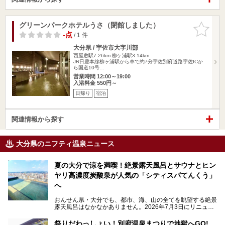
グリーンパークホテルうさ（閉館しました）
お気に入
りに追加
-点
/ 1 件
大分県 / 宇佐市大字川部
西屋敷駅7.26km
柳ケ浦駅3.14km
JR日豊本線柳ヶ浦駅から車で約7分宇佐別府道路宇佐ICか
ら国道10号…
営業時間 12:00～19:00
入浴料金 550円～
日帰り
宿泊
関連情報から探す
大分県のニフティ温泉ニュース
夏の大分で涼を満喫！絶景露天風呂とサウナとヒン
ヤリ高濃度炭酸泉が人気の「シティスパてんくう」
へ
おんせん県・大分でも、都市、海、山の全てを眺望する絶景
露天風呂はなかなかありません。2026年7月3日にリニュー
アルして、うみサウナ、やまサウナを新設した「シティスパ
てんくう(CITY SPA てんくう)」は、なんとJR大分駅直結と
祭りだわっしょい！別府温泉まつりで地獄へGO!