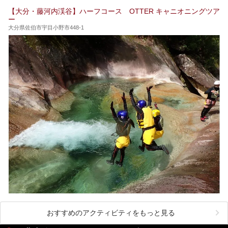
ます。泉質も数多くなるので、好きな温泉から巡って温泉名
【大分・藤河内渓谷】ハーフコース OTTER キャニオニングツア
人を目指してみてはいかがでしょうか？
ー
大分県佐伯市宇目小野市448-1
おすすめのアクティビティをもっと見る