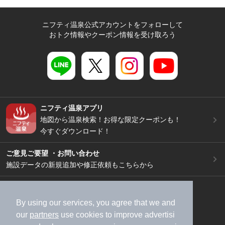
ニフティ温泉公式アカウントをフォローして
おトク情報やクーポン情報を受け取ろう
ニフティ温泉アプリ
地図から温泉検索！お得な限定クーポンも！
今すぐダウンロード！
ご意見ご要望 ・お問い合わせ
施設データの新規追加や修正依頼もこちらから
スマートフォン
/
PC
加盟店募集（資料請求）
広告出稿のご案内
By using our services, you agree that we and
our
partners
use cookies to improve advertisi
利用規約
ライフスタイルMEMBERS+規約