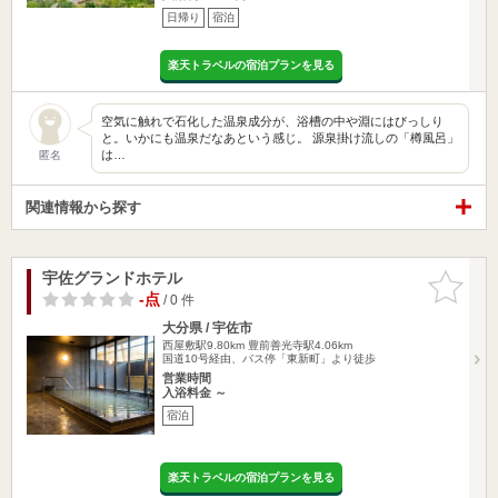
日帰り
宿泊
楽天トラベルの宿泊プランを見る
空気に触れで石化した温泉成分が、浴槽の中や淵にはびっしり
と。いかにも温泉だなあという感じ。 源泉掛け流しの「樽風呂」
は…
匿名
関連情報から探す
宇佐グランドホテル
お気に入
りに追加
-点
/ 0 件
大分県 / 宇佐市
西屋敷駅9.80km
豊前善光寺駅4.06km
国道10号経由、バス停「東新町」より徒歩
営業時間
入浴料金 ～
宿泊
楽天トラベルの宿泊プランを見る