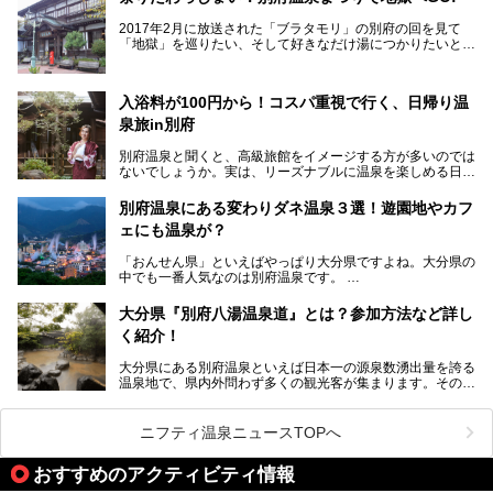
いう利便性の高さ！
2017年2月に放送された「ブラタモリ」の別府の回を見て
地上80mという圧倒的な開放感が魅力。温泉、ロウリュサウ
「地獄」を巡りたい、そして好きなだけ湯につかりたいと切
ナ、そしてひんやりとした約27度の高濃度炭酸泉で交互浴
実に思った私に朗報。
してととのえば、まさに気分は天空の極楽、ここはこの夏ぜ
ひとも訪れたい都市の避暑地です！
2017年3月31日～4月3日、大分県別府市で「別府八湯温泉
入浴料が100円から！コスパ重視で行く、日帰り温
まつり」が開催されます。その期間は嬉しいことに100以上
併設の「JR九州ホテル ブラッサム大分」に泊まって、この
の共同浴場がなんと無料開放されるんです！普段から入浴料
泉旅in別府
「シティスパてんくう」をたっぷり満喫してきたのでレポー
が100円と安いのに、いいんですかタダにしちゃって!?
トします。夏向けの大分駅徒歩圏の周辺観光スポットやクー
しかも4/2には「東京ディズニーリゾートスペシャルパレー
別府温泉と聞くと、高級旅館をイメージする方が多いのでは
ルダウンできるスイーツ情報と併せてお楽しみください！
ド」も行われます。つまり別府に行けば「地獄」も「ミッキ
ないでしょうか。実は、リーズナブルに温泉を楽しめる日帰
ーマウス」も拝める稀有なイベントですよ、これは行くしか
り温泉施設も充実しているエリアなんです。今回は、日帰り
───
ない！
で楽しめる「大分県の別府温泉」に注目してみました。
提供元：大分県【PR】
別府温泉にある変わりダネ温泉３選！遊園地やカフ
ニフティ温泉がオススメする温泉施設を紹介しちゃいます！
この記事は大分県のPR記事です。
源泉数、湧出量ともに日本一の温泉県とも言われる大分県。
ェにも温泉が？
今回は、大分県別府市に行くなら絶対行きたい情緒たっぷり
な市営温泉をまとめました。
「おんせん県」といえばやっぱり大分県ですよね。大分県の
中でも一番人気なのは別府温泉です。
Let’s go to Hell !
別府八湯という名前の通り、さまざまな泉質を楽しめ、一日
中いても飽きません。
大分県『別府八湯温泉道』とは？参加方法など詳し
普通に温泉に浸かる以外にも、別府地獄巡りや砂湯などは有
く紹介！
名ですよね。
大分県にある別府温泉といえば日本一の源泉数湧出量を誇る
別府温泉は共同湯も多く、家庭やマンションにも温泉を引い
温泉地で、県内外問わず多くの観光客が集まります。その別
ている所もあります。
府温泉では「別府八湯温泉道」を実施しています。この別府
自宅にいながら温泉に入れるのは羨ましいですが、その中で
八湯温泉道とは別府八湯を巡る体験型イベントで、施設を回
も「こんな場所にも温泉が！？」というスポットがいくつか
って88ヶ所のスタンプを集めて温泉名人の認定を目指すと
あるんです。
ニフティ温泉ニュースTOPへ
いうものです。
他の温泉地では考えられないまさに温泉地ならではです。
これを読んで別府温泉巡りの参考になればと思います。
おすすめのアクティビティ情報
別府には朝早くから夜遅くまでやっている地元に根付いた銭
湯や、日帰りのみの大きな施設など様々な形態の温泉があり