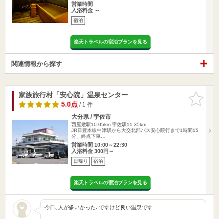
営業時間
入浴料金 ～
宿泊
楽天トラベルの宿泊プランを見る
関連情報から探す
家族旅行村「安心院」温泉センター
お気に入
りに追加
5.0点
/ 1 件
大分県 / 宇佐市
西屋敷駅10.05km
宇佐駅11.35km
JR日豊本線中津駅から大交北部バス安心院行きで1時間15
分、終点下車…
営業時間 10:00～22:30
入浴料金 300円～
日帰り
宿泊
楽天トラベルの宿泊プランを見る
今日､人が多いかった､ですけど良い温泉です