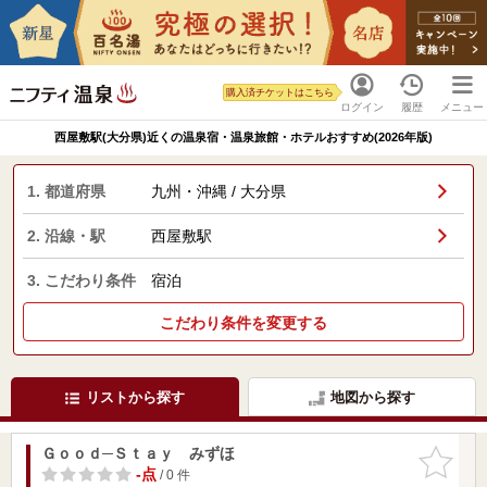
購入済チケットはこちら
ログイン
履歴
メニュー
西屋敷駅(大分県)近くの温泉宿・温泉旅館・ホテルおすすめ(2026年版)
1. 都道府県
九州・沖縄 / 大分県
2. 沿線・駅
西屋敷駅
3. こだわり条件
宿泊
こだわり条件を変更する
リストから探す
地図から探す
Ｇｏｏｄ─Ｓｔａｙ みずほ
お気に入
りに追加
-点
/ 0 件