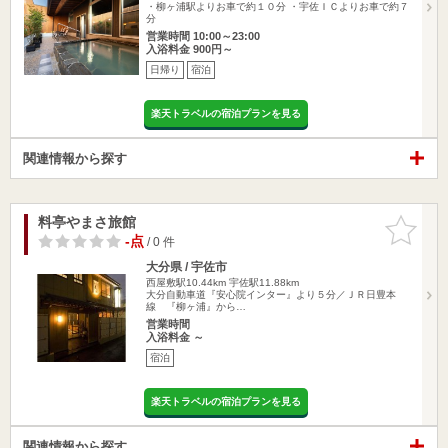
・柳ヶ浦駅よりお車で約１０分 ・宇佐ＩＣよりお車で約７
分
営業時間 10:00～23:00
入浴料金 900円～
日帰り
宿泊
楽天トラベルの宿泊プランを見る
関連情報から探す
料亭やまさ旅館
お気に入
りに追加
-点
/ 0 件
大分県 / 宇佐市
西屋敷駅10.44km
宇佐駅11.88km
大分自動車道『安心院インター』より５分／ＪＲ日豊本
線 『柳ヶ浦』から…
営業時間
入浴料金 ～
宿泊
楽天トラベルの宿泊プランを見る
関連情報から探す