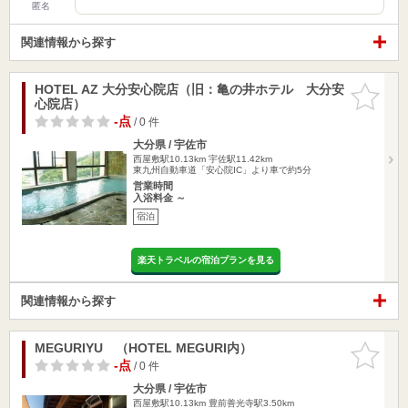
匿名
関連情報から探す
HOTEL AZ 大分安心院店（旧：亀の井ホテル 大分安
お気に入
心院店）
りに追加
-点
/ 0 件
大分県 / 宇佐市
西屋敷駅10.13km
宇佐駅11.42km
東九州自動車道「安心院IC」より車で約5分
営業時間
入浴料金 ～
宿泊
楽天トラベルの宿泊プランを見る
関連情報から探す
MEGURIYU （HOTEL MEGURI内）
お気に入
りに追加
-点
/ 0 件
大分県 / 宇佐市
西屋敷駅10.13km
豊前善光寺駅3.50km