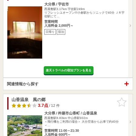
大分県 / 宇佐市
西屋敷駅3.17km
宇佐駅249m
リフレッシユオープン!!!小倉駅からソニックで40分 ＪＲ宇
佐駅にて…
営業時間
入浴料金 2,000円～
日帰り
宿泊
楽天トラベルの宿泊プランを見る
関連情報から探す
山香温泉 風の郷
お気に入
りに追加
3.7点
/ 12 件
大分県 / 杵築市山香町 / 山香温泉
西屋敷駅8.83km
中山香駅932m
＜飛行機をご利用の場合＞ 大分空港からお車で約40分
＜…
営業時間 11:00～21:30
入浴料金 600円～