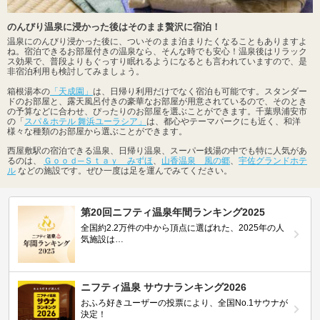
のんびり温泉に浸かった後はそのまま贅沢に宿泊！
温泉にのんびり浸かった後に、ついそのまま泊まりたくなることもありますよ
ね。宿泊できるお部屋付きの温泉なら、そんな時でも安心！温泉後はリラック
ス効果で、普段よりもぐっすり眠れるようになるとも言われていますので、是
非宿泊利用も検討してみましょう。
箱根湯本の
「天成園」
は、日帰り利用だけでなく宿泊も可能です。スタンダー
ドのお部屋と、露天風呂付きの豪華なお部屋が用意されているので、そのとき
の予算などに合わせ、ぴったりのお部屋を選ぶことができます。千葉県浦安市
の「
スパ＆ホテル 舞浜ユーラシア」
は、都心やテーマパークにも近く、和洋
様々な種類のお部屋から選ぶことができます。
西屋敷駅の宿泊できる温泉、日帰り温泉、スーパー銭湯の中でも特に人気があ
るのは、
Ｇｏｏｄ─Ｓｔａｙ みずほ
、
山香温泉 風の郷
、
宇佐グランドホテ
ル
などの施設です。ぜひ一度は足を運んでみてください。
第20回ニフティ温泉年間ランキング2025
全国約2.2万件の中から頂点に選ばれた、2025年の人
気施設は…
ニフティ温泉 サウナランキング2026
おふろ好きユーザーの投票により、全国No.1サウナが
決定！