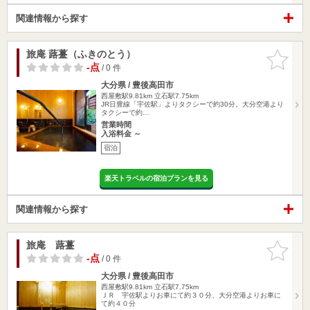
関連情報から探す
旅庵 蕗薹（ふきのとう）
お気に入
りに追加
-点
/ 0 件
大分県 / 豊後高田市
西屋敷駅9.81km
立石駅7.75km
JR日豊線「宇佐駅」よりタクシーで約30分。大分空港より
タクシーで約…
営業時間
入浴料金 ～
宿泊
楽天トラベルの宿泊プランを見る
関連情報から探す
旅庵 蕗薹
お気に入
りに追加
-点
/ 0 件
大分県 / 豊後高田市
西屋敷駅9.81km
立石駅7.75km
ＪＲ 宇佐駅よりお車にて約３０分、大分空港よりお車に
て約４０分