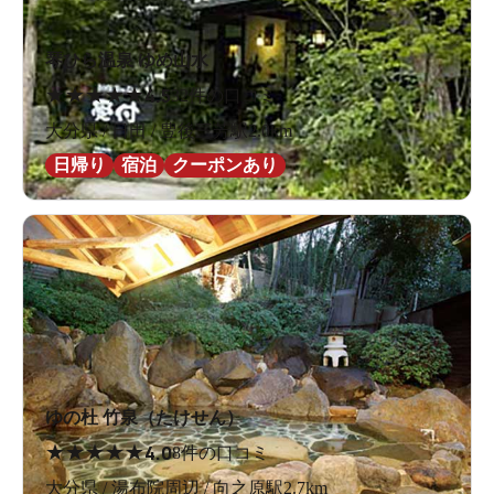
琴ひら温泉 ゆめ山水
★
★
★
★
★
4.5
32件の口コミ
大分県 / 日田 / 豊後三芳駅2.0km
日帰り
宿泊
クーポンあり
ゆの杜 竹泉（たけせん）
★
★
★
★
★
4.0
8件の口コミ
大分県 / 湯布院周辺 / 向之原駅2.7km