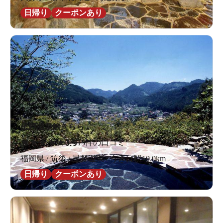
日帰り
クーポンあり
星野温泉館きらら
★
★
★
★
★
3.9
15件の口コミ
福岡県 / 筑後 / 星野温泉 / うきは駅10.0km
日帰り
クーポンあり