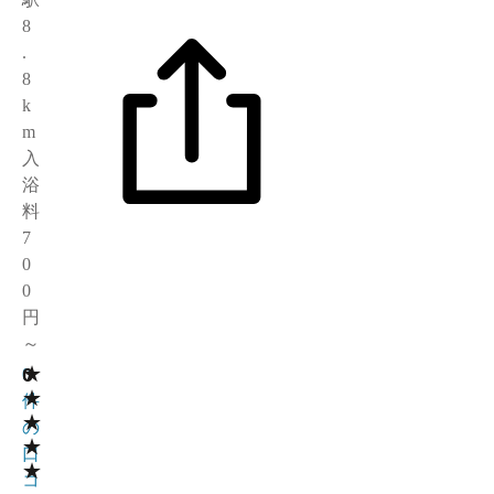
8
.
8
k
m
入
浴
料
7
0
0
円
～
★
0
0
★
件
★
の
★
口
★
コ