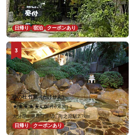
★
★
★
★
★
4.5
32件の口コミ
大分県 / 日田 / 豊後三芳駅2.0km
日帰り
宿泊
クーポンあり
3
ゆの杜 竹泉（たけせん）
★
★
★
★
★
4.0
8件の口コミ
大分県 / 湯布院周辺 / 向之原駅2.7km
日帰り
クーポンあり