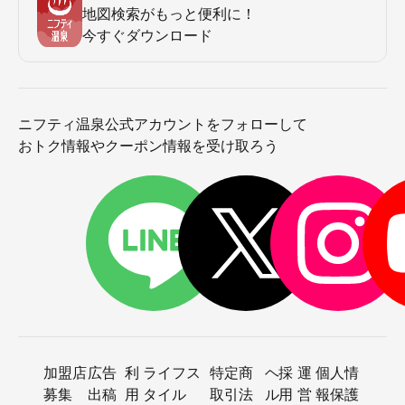
地図検索がもっと便利に！
今すぐダウンロード
ニフティ温泉公式アカウントをフォローして
おトク情報やクーポン情報を受け取ろう
加盟店
広告
利
ライフス
特定商
ヘ
採
運
個人情
募集
出稿
用
タイル
取引法
ル
用
営
報保護