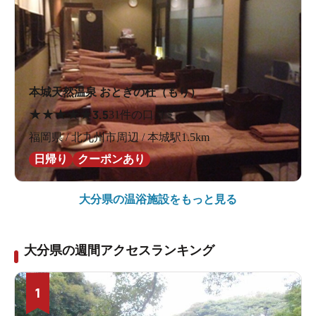
本城天然温泉 おとぎの杜（もり）
★
★
★
★
★
3.5
31件の口コミ
福岡県 / 北九州市周辺 / 本城駅1.5km
日帰り
クーポンあり
大分県の
温浴施設をもっと見る
大分県の週間アクセスランキング
1