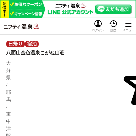
ログイン
履歴
メニュー
日帰り
宿泊
八面山金色温泉こがね山荘
大
分
県
/
耶
馬
/
東
中
津
駅