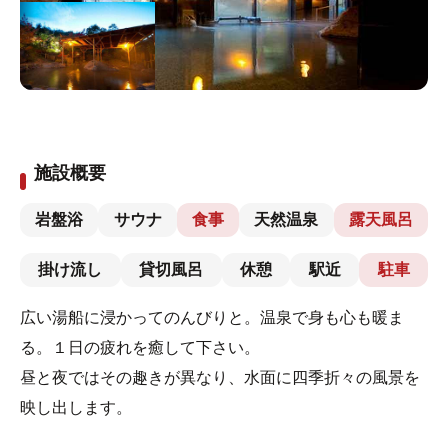
施設概要
岩盤浴
サウナ
食事
天然温泉
露天風呂
掛け流し
貸切風呂
休憩
駅近
駐車
広い湯船に浸かってのんびりと。温泉で身も心も暖ま
る。１日の疲れを癒して下さい。
昼と夜ではその趣きが異なり、水面に四季折々の風景を
映し出します。