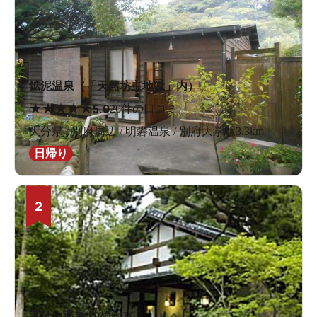
鉱泥温泉（「天然坊主地獄」内）
★
★
★
★
★
5.0
26件の口コミ
大分県 / 別府周辺 / 明礬温泉 / 別府大学駅3.3km
日帰り
2
琴ひら温泉 ゆめ山水