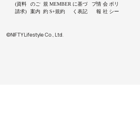
(資料
のご
規
MEMBER
に基づ
プ
情
会
ポリ
請求)
案内
約
S+規約
く表記
報
社
シー
©NIFTY Lifestyle Co., Ltd.