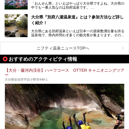
な市営温泉をまとめました。
「おんせん県」といえばやっぱり大分県ですよね。大分県の
中でも一番人気なのは別府温泉です。
Let’s go to Hell !
別府八湯という名前の通り、さまざまな泉質を楽しめ、一日
中いても飽きません。
大分県『別府八湯温泉道』とは？参加方法など詳し
普通に温泉に浸かる以外にも、別府地獄巡りや砂湯などは有
く紹介！
名ですよね。
大分県にある別府温泉といえば日本一の源泉数湧出量を誇る
別府温泉は共同湯も多く、家庭やマンションにも温泉を引い
温泉地で、県内外問わず多くの観光客が集まります。その別
ている所もあります。
府温泉では「別府八湯温泉道」を実施しています。この別府
自宅にいながら温泉に入れるのは羨ましいですが、その中で
八湯温泉道とは別府八湯を巡る体験型イベントで、施設を回
も「こんな場所にも温泉が！？」というスポットがいくつか
って88ヶ所のスタンプを集めて温泉名人の認定を目指すと
あるんです。
ニフティ温泉ニュースTOPへ
いうものです。
他の温泉地では考えられないまさに温泉地ならではです。
これを読んで別府温泉巡りの参考になればと思います。
おすすめのアクティビティ情報
別府には朝早くから夜遅くまでやっている地元に根付いた銭
湯や、日帰りのみの大きな施設など様々な形態の温泉があり
ます。泉質も数多くなるので、好きな温泉から巡って温泉名
【大分・藤河内渓谷】ハーフコース OTTER キャニオニングツア
人を目指してみてはいかがでしょうか？
ー
大分県佐伯市宇目小野市448-1