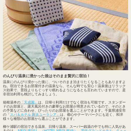
のんびり温泉に浸かった後はそのまま贅沢に宿泊！
温泉にのんびり浸かった後に、ついそのまま泊まりたくなることもありますよ
ね。宿泊できるお部屋付きの温泉なら、そんな時でも安心！温泉後はリラック
ス効果で、普段よりもぐっすり眠れるようになるとも言われていますので、是
非宿泊利用も検討してみましょう。
箱根湯本の
「天成園」
は、日帰り利用だけでなく宿泊も可能です。スタンダー
ドのお部屋と、露天風呂付きの豪華なお部屋が用意されているので、そのとき
の予算などに合わせ、ぴったりのお部屋を選ぶことができます。千葉県浦安市
の「
スパ＆ホテル 舞浜ユーラシア」
は、都心やテーマパークにも近く、和洋
様々な種類のお部屋から選ぶことができます。
柳ケ浦駅の宿泊できる温泉、日帰り温泉、スーパー銭湯の中でも特に人気があ
るのは、
MEGURIYU （HOTEL MEGURI内）
、
宇佐グランドホテル
、
Ｇｏｏ