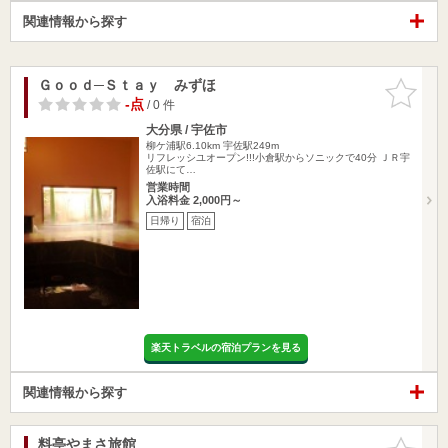
関連情報から探す
Ｇｏｏｄ─Ｓｔａｙ みずほ
お気に入
りに追加
-点
/ 0 件
大分県 / 宇佐市
柳ケ浦駅6.10km
宇佐駅249m
リフレッシユオープン!!!小倉駅からソニックで40分 ＪＲ宇
佐駅にて…
営業時間
入浴料金 2,000円～
日帰り
宿泊
楽天トラベルの宿泊プランを見る
関連情報から探す
料亭やまさ旅館
お気に入