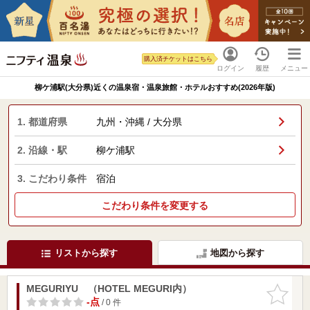
購入済チケットはこちら
ログイン
履歴
メニュー
柳ケ浦駅(大分県)近くの温泉宿・温泉旅館・ホテルおすすめ(2026年版)
1. 都道府県
九州・沖縄 / 大分県
2. 沿線・駅
柳ケ浦駅
3. こだわり条件
宿泊
こだわり条件を変更する
リストから探す
地図から探す
MEGURIYU （HOTEL MEGURI内）
お気に入
りに追加
-点
/ 0 件