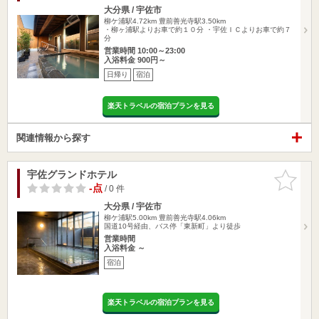
大分県 / 宇佐市
柳ケ浦駅4.72km
豊前善光寺駅3.50km
・柳ヶ浦駅よりお車で約１０分 ・宇佐ＩＣよりお車で約７
分
営業時間 10:00～23:00
入浴料金 900円～
日帰り
宿泊
楽天トラベルの宿泊プランを見る
関連情報から探す
宇佐グランドホテル
お気に入
りに追加
-点
/ 0 件
大分県 / 宇佐市
柳ケ浦駅5.00km
豊前善光寺駅4.06km
国道10号経由、バス停「東新町」より徒歩
営業時間
入浴料金 ～
宿泊
楽天トラベルの宿泊プランを見る