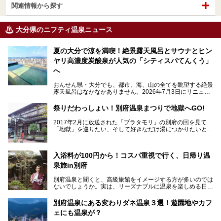
関連情報から探す
大分県のニフティ温泉ニュース
夏の大分で涼を満喫！絶景露天風呂とサウナとヒン
ヤリ高濃度炭酸泉が人気の「シティスパてんくう」
へ
おんせん県・大分でも、都市、海、山の全てを眺望する絶景
露天風呂はなかなかありません。2026年7月3日にリニュー
アルして、うみサウナ、やまサウナを新設した「シティスパ
てんくう(CITY SPA てんくう)」は、なんとJR大分駅直結と
祭りだわっしょい！別府温泉まつりで地獄へGO!
いう利便性の高さ！
2017年2月に放送された「ブラタモリ」の別府の回を見て
地上80mという圧倒的な開放感が魅力。温泉、ロウリュサウ
「地獄」を巡りたい、そして好きなだけ湯につかりたいと切
ナ、そしてひんやりとした約27度の高濃度炭酸泉で交互浴
実に思った私に朗報。
してととのえば、まさに気分は天空の極楽、ここはこの夏ぜ
ひとも訪れたい都市の避暑地です！
2017年3月31日～4月3日、大分県別府市で「別府八湯温泉
入浴料が100円から！コスパ重視で行く、日帰り温
まつり」が開催されます。その期間は嬉しいことに100以上
併設の「JR九州ホテル ブラッサム大分」に泊まって、この
の共同浴場がなんと無料開放されるんです！普段から入浴料
泉旅in別府
「シティスパてんくう」をたっぷり満喫してきたのでレポー
が100円と安いのに、いいんですかタダにしちゃって!?
トします。夏向けの大分駅徒歩圏の周辺観光スポットやクー
しかも4/2には「東京ディズニーリゾートスペシャルパレー
別府温泉と聞くと、高級旅館をイメージする方が多いのでは
ルダウンできるスイーツ情報と併せてお楽しみください！
ド」も行われます。つまり別府に行けば「地獄」も「ミッキ
ないでしょうか。実は、リーズナブルに温泉を楽しめる日帰
ーマウス」も拝める稀有なイベントですよ、これは行くしか
り温泉施設も充実しているエリアなんです。今回は、日帰り
───
ない！
で楽しめる「大分県の別府温泉」に注目してみました。
提供元：大分県【PR】
別府温泉にある変わりダネ温泉３選！遊園地やカフ
ニフティ温泉がオススメする温泉施設を紹介しちゃいます！
この記事は大分県のPR記事です。
源泉数、湧出量ともに日本一の温泉県とも言われる大分県。
ェにも温泉が？
今回は、大分県別府市に行くなら絶対行きたい情緒たっぷり