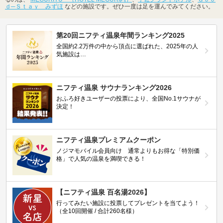
ｄ─Ｓｔａｙ みずほ
などの施設です。ぜひ一度は足を運んでみてください。
第20回ニフティ温泉年間ランキング2025
全国約2.2万件の中から頂点に選ばれた、2025年の人
気施設は…
ニフティ温泉 サウナランキング2026
おふろ好きユーザーの投票により、全国No.1サウナが
決定！
ニフティ温泉プレミアムクーポン
ノジマモバイル会員向け 通常よりもお得な「特別価
格」で人気の温泉を満喫できる！
【ニフティ温泉 百名湯2026】
行ってみたい施設に投票してプレゼントを当てよう！
（全10回開催 / 合計260名様）