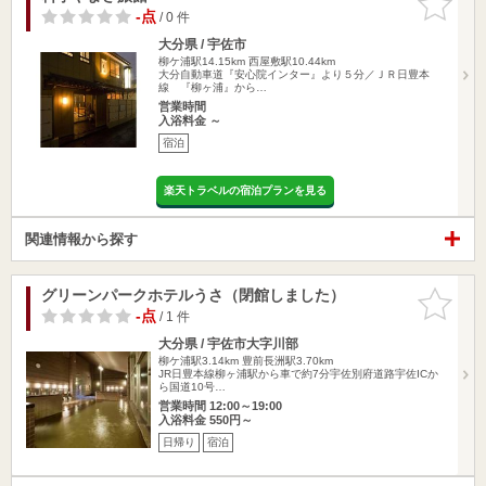
りに追加
-点
/ 0 件
大分県 / 宇佐市
柳ケ浦駅14.15km
西屋敷駅10.44km
大分自動車道『安心院インター』より５分／ＪＲ日豊本
線 『柳ヶ浦』から…
営業時間
入浴料金 ～
宿泊
楽天トラベルの宿泊プランを見る
関連情報から探す
グリーンパークホテルうさ（閉館しました）
お気に入
りに追加
-点
/ 1 件
大分県 / 宇佐市大字川部
柳ケ浦駅3.14km
豊前長洲駅3.70km
JR日豊本線柳ヶ浦駅から車で約7分宇佐別府道路宇佐ICか
ら国道10号…
営業時間 12:00～19:00
入浴料金 550円～
日帰り
宿泊