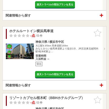
楽天トラベルの宿泊プランを見る
関連情報から探す
ホテルルートイン横浜馬車道
お気に入
りに追加
-点
/ 0 件
神奈川県 / 横浜市中区
大口駅4.95km
馬車道駅169m
みなとみらい線馬車道駅より徒歩1分、JR京浜東北線関内
駅/桜木町駅よ…
営業時間
入浴料金 ～
宿泊
楽天トラベルの宿泊プランを見る
関連情報から探す
リゾートカプセル桜木町（BBHホテルグループ）
お気に入
りに追加
-点
/ 0 件
神奈川県 / 横浜市中区