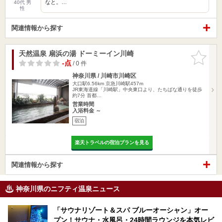
なと。…
40代 男
性
関連情報から探す
天然温泉 扇浜の湯 ドーミーイン川崎
お気に入
りに追加
-点
/ 0 件
神奈川県 / 川崎市川崎区
大口駅6.56km
京急川崎駅457m
JR東海道線「川崎駅」中央東口より、たちばな通りを徒歩
約7分 首都…
営業時間
入浴料金 ～
宿泊
楽天トラベルの宿泊プランを見る
関連情報から探す
神奈川県のニフティ温泉ニュース
「サウナリゾート＆スパ ブルーオーシャン」オー
プン！サウナ・水風呂・24時間ラウンジを本気レビ