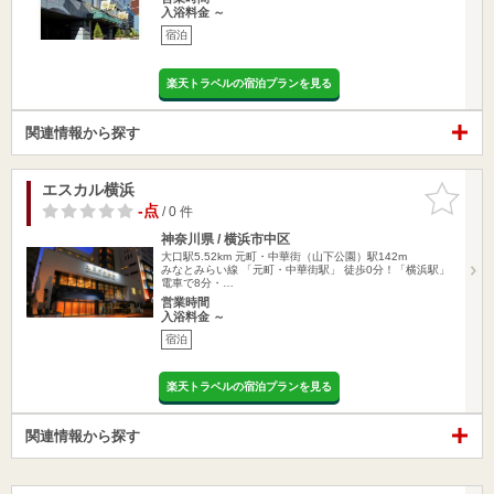
入浴料金 ～
宿泊
楽天トラベルの宿泊プランを見る
関連情報から探す
エスカル横浜
お気に入
りに追加
-点
/ 0 件
神奈川県 / 横浜市中区
大口駅5.52km
元町・中華街（山下公園）駅142m
みなとみらい線 「元町・中華街駅」 徒歩0分！「横浜駅」
電車で8分・…
営業時間
入浴料金 ～
宿泊
楽天トラベルの宿泊プランを見る
関連情報から探す