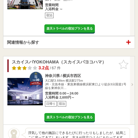
営業時間
入浴料金 ～
宿泊
楽天トラベルの宿泊プランを見る
関連情報から探す
スカイスパYOKOHAMA（スカイスパヨコハマ）
お気に入
りに追加
3.2点
/ 67 件
神奈川県 / 横浜市西区
大口駅3.68km
横浜駅275m
JR・京急本線・東急東横線横浜駅東口より徒歩3分国道1号
線を東神奈川…
営業時間 0:00～24:00
入浴料金 2,600円～
日帰り
宿泊
楽天トラベルの宿泊プランを見る
浮気して他の施設にできるたびに行ったりもしましたが、結局こ
こに戻ってきてしまいます。古さが目立つようにもなってます