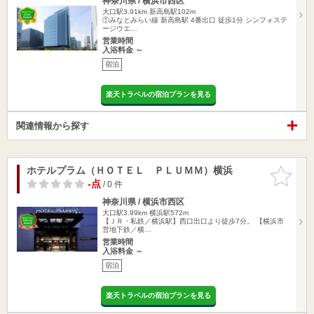
神奈川県 / 横浜市西区
大口駅3.91km
新高島駅102m
①みなとみらい線 新高島駅 4番出口 徒歩1分 シンフォステ
ージウエ…
営業時間
入浴料金 ～
宿泊
楽天トラベルの宿泊プランを見る
関連情報から探す
ホテルプラム（ＨＯＴＥＬ ＰＬＵＭＭ）横浜
お気に入
りに追加
-点
/ 0 件
神奈川県 / 横浜市西区
大口駅3.99km
横浜駅572m
【ＪＲ・私鉄／横浜駅】西口出口より徒歩7分。 【横浜市
営地下鉄／横…
営業時間
入浴料金 ～
宿泊
楽天トラベルの宿泊プランを見る