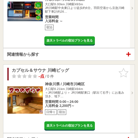
大口駅6.00km
川崎駅493m
JR川崎駅中央東口より徒歩約6分。羽田空港から京急川崎
駅下車計約26…
営業時間
入浴料金 ～
宿泊
楽天トラベルの宿泊プランを見る
関連情報から探す
カプセル＆サウナ 川崎ビッグ
お気に入
りに追加
-点
/ 0 件
神奈川県 / 川崎市川崎区
大口駅6.21km
川崎駅494m
＜JR川崎駅より＞ JR川崎駅東口（駅出て右手）にお進み
頂き、地下…
営業時間 0:00～24:00
入浴料金 2,200円～
日帰り
宿泊
楽天トラベルの宿泊プランを見る