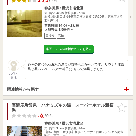
3.5点
/ 7 件
神奈川県 / 横浜市港北区
大口駅3.30km
新横浜駅252m
新横浜駅北口徒歩3分東名横浜青葉IC約20分／第三京浜港
北IC約5分…
営業時間 14:00～23:30
入浴料金 1,500円～
日帰り
宿泊
楽天トラベルの宿泊プランを見る
茶色の古代化石海水の温泉が気持ちよかったです。サウナと水風
呂と整いスペース(木の椅子)があって満足しました。
50代～
男性
関連情報から探す
高濃度炭酸泉 ハナミズキの湯 スーパーホテル新横
お気に入
浜
りに追加
-点
/ 0 件
神奈川県 / 横浜市港北区
大口駅3.37km
新横浜駅314m
【陸の玄関口新横浜】横浜アリーナ・日産スタジアム徒歩
圏内 東京・品川…