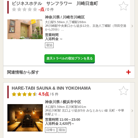
ビジネスホテル サンフラワー 川崎日進町
お気に入
りに追加
-点
/ 0 件
神奈川県 / 川崎市川崎区
大口駅5.56km
八丁畷駅268m
JR川崎駅中央東口から徒歩12分。京急八丁畷駅（羽田空港
から20分）…
営業時間
入浴料金 ～
宿泊
楽天トラベルの宿泊プランを見る
関連情報から探す
HARE-TABI SAUNA & INN YOKOHAMA
お気に入
りに追加
4.5点
/ 6 件
神奈川県 / 横浜市中区
大口駅5.59km
石川町駅401m
JR石川町駅 北口より徒歩5分 みなとみらい線 元町・中華
街駅より…
営業時間 11:00～23:00
入浴料金 2,420円～
日帰り
宿泊