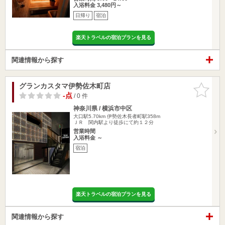
入浴料金 3,480円～
日帰り
宿泊
楽天トラベルの宿泊プランを見る
関連情報から探す
グランカスタマ伊勢佐木町店
お気に入
りに追加
-点
/ 0 件
神奈川県 / 横浜市中区
大口駅5.70km
伊勢佐木長者町駅358m
ＪＲ 関内駅より徒歩にて約１２分
営業時間
入浴料金 ～
宿泊
楽天トラベルの宿泊プランを見る
関連情報から探す