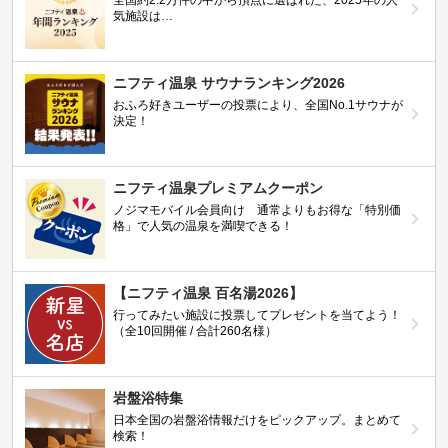
全国約2.2万件の中から頂点に選ばれた、2025年の人
気施設は…
ニフティ温泉 サウナランキング2026
おふろ好きユーザーの投票により、全国No.1サウナが
決定！
ニフティ温泉プレミアムクーポン
ノジマモバイル会員向け 通常よりもお得な「特別価
格」で人気の温泉を満喫できる！
【ニフティ温泉 百名湯2026】
行ってみたい施設に投票してプレゼントを当てよう！
（全10回開催 / 合計260名様）
岩盤浴特集
日本全国の岩盤浴情報だけをピックアップ。まとめて
検索！