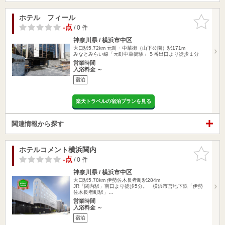
ホテル フィール
お気に入
りに追加
-点
/ 0 件
神奈川県 / 横浜市中区
大口駅5.72km
元町・中華街（山下公園）駅171m
みなとみらい線「元町中華街駅」５番出口より徒歩１分
営業時間
入浴料金 ～
宿泊
楽天トラベルの宿泊プランを見る
関連情報から探す
ホテルコメント横浜関内
お気に入
りに追加
-点
/ 0 件
神奈川県 / 横浜市中区
大口駅5.78km
伊勢佐木長者町駅284m
JR「関内駅」南口より徒歩5分。 横浜市営地下鉄「伊勢
佐木長者町駅」…
営業時間
入浴料金 ～
宿泊