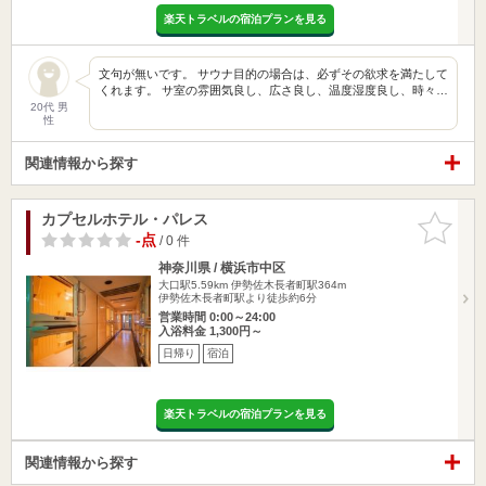
楽天トラベルの宿泊プランを見る
文句が無いです。 サウナ目的の場合は、必ずその欲求を満たして
くれます。 サ室の雰囲気良し、広さ良し、温度湿度良し、時々…
20代 男
性
関連情報から探す
カプセルホテル・パレス
お気に入
りに追加
-点
/ 0 件
神奈川県 / 横浜市中区
大口駅5.59km
伊勢佐木長者町駅364m
伊勢佐木長者町駅より徒歩約6分
営業時間 0:00～24:00
入浴料金 1,300円～
日帰り
宿泊
楽天トラベルの宿泊プランを見る
関連情報から探す