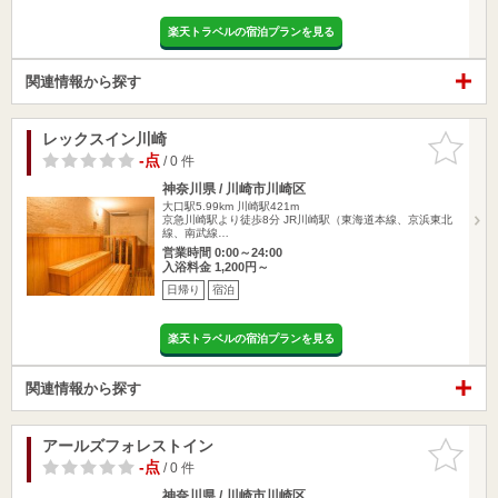
楽天トラベルの宿泊プランを見る
関連情報から探す
レックスイン川崎
お気に入
りに追加
-点
/ 0 件
神奈川県 / 川崎市川崎区
大口駅5.99km
川崎駅421m
京急川崎駅より徒歩8分 JR川崎駅（東海道本線、京浜東北
線、南武線…
営業時間 0:00～24:00
入浴料金 1,200円～
日帰り
宿泊
楽天トラベルの宿泊プランを見る
関連情報から探す
アールズフォレストイン
お気に入
りに追加
-点
/ 0 件
神奈川県 / 川崎市川崎区