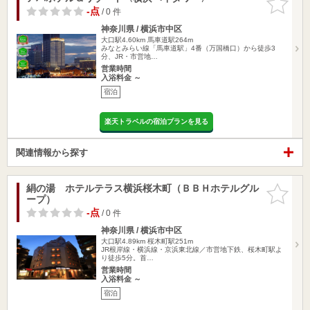
りに追加
-点
/ 0 件
神奈川県 / 横浜市中区
大口駅4.60km
馬車道駅264m
みなとみらい線「馬車道駅」4番（万国橋口）から徒歩3
分、JR・市営地…
営業時間
入浴料金 ～
宿泊
楽天トラベルの宿泊プランを見る
関連情報から探す
絹の湯 ホテルテラス横浜桜木町（ＢＢＨホテルグル
お気に入
ープ）
りに追加
-点
/ 0 件
神奈川県 / 横浜市中区
大口駅4.89km
桜木町駅251m
JR根岸線・横浜線・京浜東北線／市営地下鉄、桜木町駅よ
り徒歩5分。首…
営業時間
入浴料金 ～
宿泊