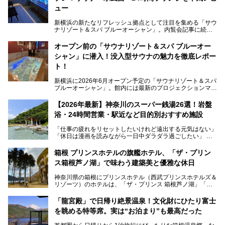
ュー
新横浜の新たなリフレッシュ拠点として注目を集める「サウ
ナリゾート＆スパ ブルーオーシャン」。内覧会記事に続
き、今回は実際に体験してみたリアルな様子をレポートしま
す。サウナや水風呂の気持ちよさはもちろん、リラックスス
オープン前の「サウナリゾート＆スパ ブルーオー
ペースの過ごしやすさまで徹底チェック。新横浜エリアで日
シャン」に潜入！没入型サウナの魅力を徹底レポー
常の疲れをリセットしたい人、ライブやスポーツ観戦遠征組
は必見です。
ト！
新横浜に2026年6月オープン予定の「サウナリゾート＆スパ
ブルーオーシャン」。館内には最新のプロジェクションマッ
ピングが多用され、まるで世界を旅しているかのような圧倒
的な“没入感（イマーシブ）”を体験できます。
【2026年最新】神奈川のスーパー銭湯26選！岩盤
浴・24時間営業・駅近など目的別おすすめ施設
「仕事の疲れをリセットしたいけれど遠出する元気はない」
今回は、そんな大注目の施設に一足先にお邪魔し、その全貌
「休日は漫画を読みながら一日中ダラダラ過ごしたい」
を見学させていただきました！
「子ども連れでも気兼ねなく、家事を忘れてリフレッシュし
たい」
サウナ室の中に咲き誇る桜、魚たちが泳ぐ水風呂、そしてバ
箱根 プリンスホテルの旗艦ホテル、「ザ・プリン
リのビーチを思わせる休憩スペース…。驚きの連続だった館
ス箱根芦ノ湖」で味わう建築美と優雅な休日
そんな「癒やされたい」という願いを叶えてくれるのが、神
内の様子をレポートします！
奈川県のスーパー銭湯。
神奈川県の箱根にプリンスホテル（西武プリンスホテルズ＆
神奈川県には、サウナや岩盤浴、一日中遊べるエンタメ施設
リゾーツ）のホテルは、「ザ・プリンス 箱根芦ノ湖」「芦
など、“非日常”を味わえるスーパー銭湯が数多く揃っていま
ノ湖畔 蛸川温泉 龍宮殿」「箱根湯の花プリンスホテル」
す。しかし、選択肢が多いからこそ「どの施設か迷ってしま
「箱根仙石原プリンスホテル」と4軒あり、今回ご紹介する
う」という人も多いはず。
「龍宮殿」で日帰り絶景温泉！文化財にひたり富士
「ザ・プリンス 箱根芦ノ湖」は、その中でもフラッグシッ
を眺める特等席。実は“お泊まり”も最高だった
プ（旗艦）に位置づけられる特別なホテルです。
そこで今回は、神奈川県内の人気施設26選を「安さ」「岩
盤浴・漫画の充実度」「景色の良さ」「高級感」「深夜営