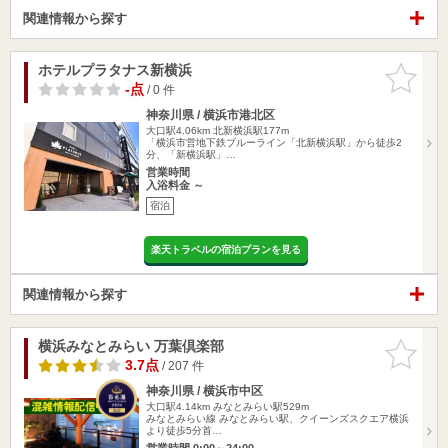
関連情報から探す
ホテルプラタナス新横浜
お気に入
りに追加
-点
/ 0 件
神奈川県 / 横浜市港北区
大口駅4.06km
北新横浜駅177m
「横浜市営地下鉄ブルーライン「北新横浜駅」から徒歩2
分、「新横浜駅」…
営業時間
入浴料金 ～
宿泊
楽天トラベルの宿泊プランを見る
関連情報から探す
横浜みなとみらい 万葉倶楽部
お気に入
りに追加
3.7点
/ 207 件
神奈川県 / 横浜市中区
大口駅4.14km
みなとみらい駅529m
みなとみらい線 みなとみらい駅、クイーンズスクエア横浜
より徒歩5分首…
営業時間 0:00～24:00