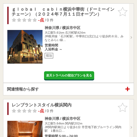
ｇｌｏｂａｌ ｃａｂｉｎ横浜中華街（ドーミーイン
お気に入
チェーン）（２０２４年７月１１日オープン）
りに追加
-点
/ 0 件
神奈川県 / 横浜市中区
大口駅5.61km
石川町駅424m
JR根岸線「石川町駅」中華街口(北口)より徒歩約６分。み
なとみらい線…
営業時間
入浴料金 ～
宿泊
楽天トラベルの宿泊プランを見る
関連情報から探す
レンブラントスタイル横浜関内
お気に入
りに追加
-点
/ 0 件
神奈川県 / 横浜市中区
大口駅5.64km
関内駅202m
JR関内駅南口より徒歩1分 市営地下鉄ブルーライン関内
駅 1番出口…
営業時間 5:00～24:00