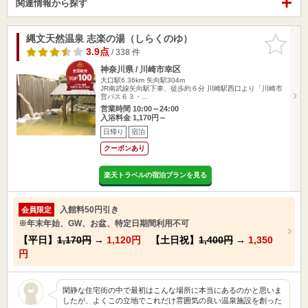
関連情報から探す
縄文天然温泉 志楽の湯（しらくのゆ）
お気に入
りに追加
3.9点
/ 338 件
神奈川県 / 川崎市幸区
大口駅6.36km
矢向駅304m
JR南武線矢向駅下車、徒歩約６分 川崎駅西口より「川崎市
営バス６３・…
営業時間 10:00～24:00
入浴料金 1,170円～
日帰り
宿泊
クーポンあり
楽天トラベルの宿泊プランを見る
入館料50円引き
会員限定
※年末年始、GW、お盆、特定日期間利用不可
【平日】
1,170円
→
1,120円
【土日祝】
1,400円
→
1,350
円
閑静な住宅街の中で最初はこんな場所に本当にあるのかと思いま
したが、よくこの立地でこれだけ雰囲気の良い温泉施設を創った