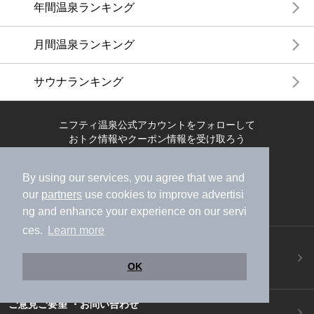
年間温泉ランキング
月間温泉ランキング
サウナランキング
ニフティ温泉公式アカウントをフォローして
おトク情報やクーポン情報を受け取ろう
By using our services, you agree that we and
our
partners
use cookies to improve advertisi
ng and enhance your experience on our servi
ces.
Learn more
ニフティ温泉アプリ
地図から温泉検索！お得な限定クーポンも！
OK
今すぐダウンロード！
ご意見ご要望 ・お問い合わせ