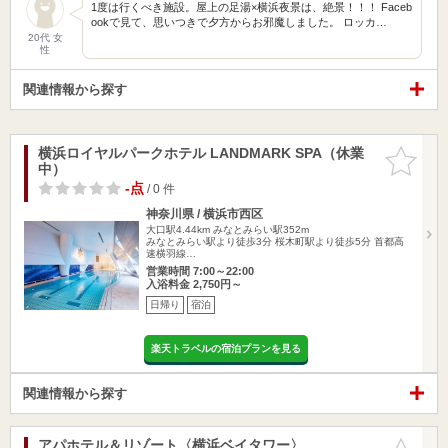
1度は行くべき施設。屋上の足湯×横浜夜景は、絶景！！！ Faceb
ookで見て、思いつきで夕方からお邪魔しました。 ロッカ…
20代 女
性
関連情報から探す
横浜ロイヤルパークホテル LANDMARK SPA（休業
お気に入
中）
りに追加
-点
/ 0 件
神奈川県 / 横浜市西区
大口駅4.44km
みなとみらい駅352m
みなとみらい駅より徒歩3分 桜木町駅より徒歩5分 首都高
速横羽線…
営業時間 7:00～22:00
入浴料金 2,750円～
日帰り
宿泊
楽天トラベルの宿泊プランを見る
関連情報から探す
アパホテル＆リゾート〈横浜ベイタワー〉
お気に入