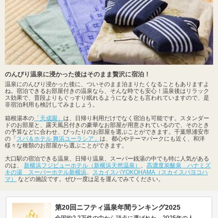
のんびり温泉に浸かった後はそのまま贅沢に宿泊！
温泉にのんびり浸かった後に、ついそのまま泊まりたくなることもありますよ
ね。宿泊できるお部屋付きの温泉なら、そんな時でも安心！温泉後はリラック
ス効果で、普段よりもぐっすり眠れるようになるとも言われていますので、是
非宿泊利用も検討してみましょう。
箱根湯本の
「天成園」
は、日帰り利用だけでなく宿泊も可能です。スタンダー
ドのお部屋と、露天風呂付きの豪華なお部屋が用意されているので、そのとき
の予算などに合わせ、ぴったりのお部屋を選ぶことができます。千葉県浦安市
の「
スパ＆ホテル 舞浜ユーラシア」
は、都心やテーマパークにも近く、和洋
様々な種類のお部屋から選ぶことができます。
大口駅の宿泊できる温泉、日帰り温泉、スーパー銭湯の中でも特に人気がある
のは、
新横浜フジビューホテル（新横浜天然温泉）
、
高濃度炭酸泉 ハナミズ
キの湯 スーパーホテル新横浜
、
スカイスパYOKOHAMA（スカイスパヨコハ
マ）
などの施設です。ぜひ一度は足を運んでみてください。
第20回ニフティ温泉年間ランキング2025