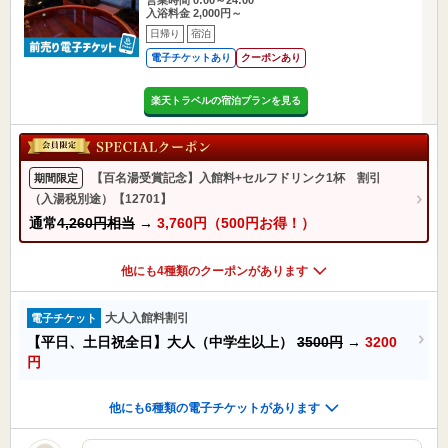
入浴料金 2,000円～
日帰り
宿泊
電子チケットあり
クーポンあり
楽天トラベルの宿泊プランを見る
【百名湯受賞記念】入館料+セルフドリンク1杯 割引
期間限定
（入湯税別途）【12701】
通常
4,260円相当
→
3,760円（500円お得！）
他にも4種類のクーポンがあります
大人入館料割引
電子チケット
【平日、土日祝全日】大人（中学生以上）
3500円
→
3200
円
他にも6種類の電子チケットがあります