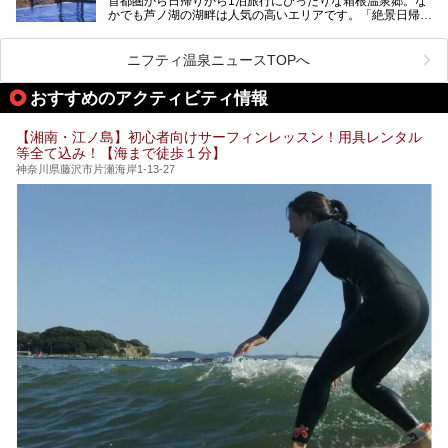
首都圏から日帰りから1泊旅行にぴったりな箱根温泉郷。な
昭和の日本を代表する建築家の一人、村野藤吾が芦ノ湖の畔
業」「駅近」など、目的別に厳選して紹介します。
かでも芦ノ湖の湖畔は人気の高いエリアです。「絶景日帰り
に建てた桃源郷のようなホテルがここ。自家源泉の温泉や、
今の気分にぴったりの施設を見つけて、最高のリフレッシュ
温泉 龍宮殿本館」は、露天風呂から芦ノ湖と富士山の両方
こだわりぬいた食もあわせて、このホテルの魅力をレポート
時間を過ごす参考にしていただけますと幸いです。
が楽しめるまさに眺望自慢の日帰り温泉。
します。
ニフティ温泉ニュースTOPへ
そしてここは全24室の「箱根 芦ノ湖畔蛸川温泉 龍宮殿」と
───
して宿泊もできます。宿泊者は「龍宮殿本館」の営業時間に
提供元：株式会社西武・プリンスホテルズワールドワイド
おすすめのアクティビティ情報
加えて、朝6時からの宿泊者専用時間帯にも「龍宮殿本館」
【PR】
のお風呂が利用できます。
この記事はザ・プリンス 箱根芦ノ湖のPR記事です。
【湘南・江ノ島】初心者向けサーフィンレッスン！用具レンタル
今回は日帰り温泉としての「絶景日帰り温泉 龍宮殿本館
等全て込み！【海まで徒歩１分】
（以下、龍宮殿本館）」と、旅館としての「箱根 芦ノ湖畔
蛸川温泉 龍宮殿（以下、龍宮殿）」の両方の魅力をたっぷ
神奈川県藤沢市片瀬海岸1-13-27
りお伝えします！
ここは箱根神社、九頭龍神社、白龍神社、箱根元宮と箱根の
4つの神社に囲まれたパワースポットです。
───
提供元：株式会社西武・プリンスホテルズワールドワイド
【PR】
この記事は箱根 芦ノ湖畔蛸川温泉 龍宮殿のPR記事です。