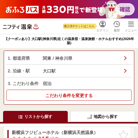
購入済チケットはこちら
ログイン
履歴
メニュー
【クーポンあり】大口駅(神奈川県)近くの温泉宿・温泉旅館・ホテルおすすめ(2026年
版)
1. 都道府県
関東 / 神奈川県
2. 沿線・駅
大口駅
3. こだわり条件
宿泊
こだわり条件を変更する
リストから探す
地図から探す
新横浜フジビューホテル（新横浜天然温泉）
お気に入
りに追加