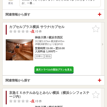
が、一番…
匿名
関連情報から探す
カプセルプラス横浜 サウナ/カプセル
お気に入
りに追加
-点
/ 0 件
神奈川県 / 横浜市西区
大口駅3.87km
横浜駅405m
JR横浜駅西口より徒歩5分
営業時間 15:00～翌10:00
入浴料金 1,000円～
日帰り
宿泊
楽天トラベルの宿泊プランを見る
関連情報から探す
京急ＥＸホテルみなとみらい横浜（横浜シンフォステ
お気に入
ージ内）
りに追加
-点
/ 0 件