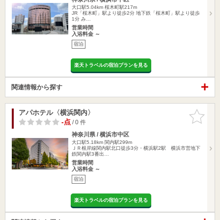
大口駅5.04km
桜木町駅217m
JR「桜木町」駅より徒歩2分 地下鉄「桜木町」駅より徒歩
1分 み…
営業時間
入浴料金 ～
宿泊
楽天トラベルの宿泊プランを見る
関連情報から探す
アパホテル〈横浜関内〉
お気に入
りに追加
-点
/ 0 件
神奈川県 / 横浜市中区
大口駅5.18km
関内駅299m
ＪＲ根岸線関内駅北口徒歩3分・横浜駅2駅 横浜市営地下
鉄関内駅3番出…
営業時間
入浴料金 ～
宿泊
楽天トラベルの宿泊プランを見る