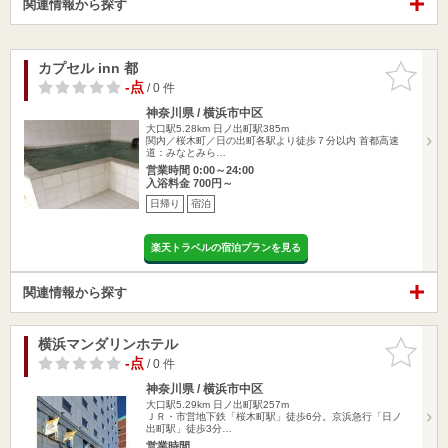
関連情報から探す
カプセル inn 都
お気に入
りに追加
-点
/ 0 件
神奈川県 / 横浜市中区
大口駅5.28km
日ノ出町駅385m
関内／桜木町／日の出町各駅より徒歩７分以内 首都高速
道：みなとみら…
営業時間 0:00～24:00
入浴料金 700円～
日帰り
宿泊
楽天トラベルの宿泊プランを見る
関連情報から探す
横浜マンダリンホテル
お気に入
りに追加
-点
/ 0 件
神奈川県 / 横浜市中区
大口駅5.29km
日ノ出町駅257m
ＪＲ・市営地下鉄「桜木町駅」徒歩6分。京浜急行「日ノ
出町駅」徒歩3分…
営業時間