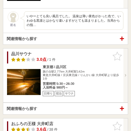
いやーとても良い風呂でした。 温泉は薄い黄色がかった色で、い
わゆる黒湯とはかなり違いますがとても温まりました。当局から
の指…
匿名
関連情報から探す
品川サウナ
お気に入
りに追加
3.0点
/ 1 件
東京都 / 品川区
旗の台駅2.77km
大井町駅142m
東急大井町線 / 京浜東北線 / りんかい線 大井町駅より徒歩
1分
営業時間 5:30～26:30
入浴料金 980円～
日帰り
宿泊
サウナ
関連情報から探す
おふろの王様 大井町店
お気に入
りに追加
3.6点
/ 38 件