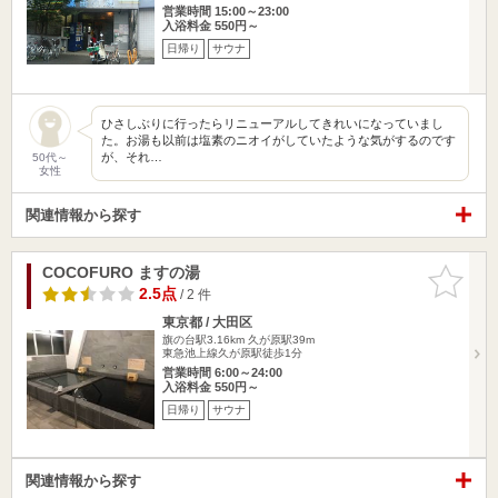
営業時間 15:00～23:00
入浴料金 550円～
日帰り
サウナ
ひさしぶりに行ったらリニューアルしてきれいになっていまし
た。お湯も以前は塩素のニオイがしていたような気がするのです
が、それ…
50代～
女性
関連情報から探す
COCOFURO ますの湯
お気に入
りに追加
2.5点
/ 2 件
東京都 / 大田区
旗の台駅3.16km
久が原駅39m
東急池上線久が原駅徒歩1分
営業時間 6:00～24:00
入浴料金 550円～
日帰り
サウナ
関連情報から探す