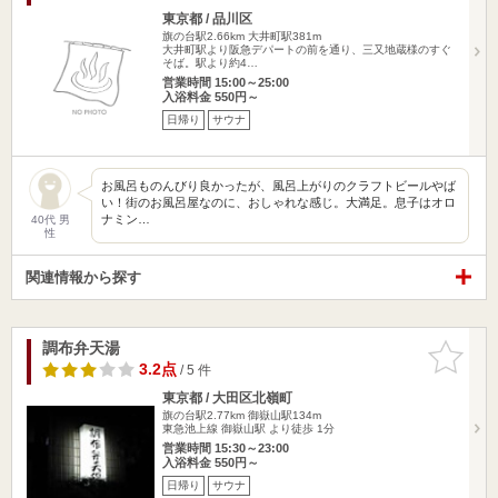
東京都 / 品川区
旗の台駅2.66km
大井町駅381m
大井町駅より阪急デパートの前を通り、三又地蔵様のすぐ
そば。駅より約4…
営業時間 15:00～25:00
入浴料金 550円～
日帰り
サウナ
お風呂ものんびり良かったが、風呂上がりのクラフトビールやば
い！街のお風呂屋なのに、おしゃれな感じ。大満足。息子はオロ
ナミン…
40代 男
性
関連情報から探す
調布弁天湯
お気に入
りに追加
3.2点
/ 5 件
東京都 / 大田区北嶺町
旗の台駅2.77km
御嶽山駅134m
東急池上線 御嶽山駅 より徒歩 1分
営業時間 15:30～23:00
入浴料金 550円～
日帰り
サウナ