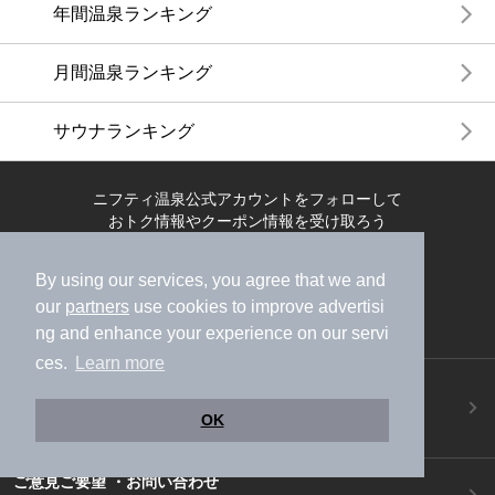
年間温泉ランキング
月間温泉ランキング
サウナランキング
ニフティ温泉公式アカウントをフォローして
おトク情報やクーポン情報を受け取ろう
By using our services, you agree that we and
our
partners
use cookies to improve advertisi
ng and enhance your experience on our servi
ces.
Learn more
ニフティ温泉アプリ
地図から温泉検索！お得な限定クーポンも！
OK
今すぐダウンロード！
ご意見ご要望 ・お問い合わせ