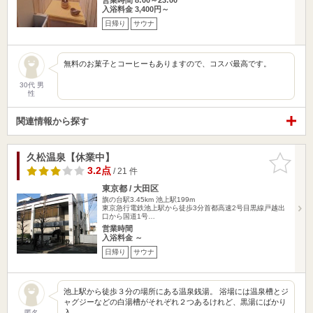
入浴料金 3,400円～
日帰り
サウナ
無料のお菓子とコーヒーもありますので、コスパ最高です。
30代 男
性
関連情報から探す
久松温泉【休業中】
お気に入
りに追加
3.2点
/ 21 件
東京都 / 大田区
旗の台駅3.45km
池上駅199m
東京急行電鉄池上駅から徒歩3分首都高速2号目黒線戸越出
口から国道1号…
営業時間
入浴料金 ～
日帰り
サウナ
池上駅から徒歩３分の場所にある温泉銭湯。 浴場には温泉槽とジ
ャグジーなどの白湯槽がそれぞれ２つあるけれど、黒湯にばかり
入…
匿名