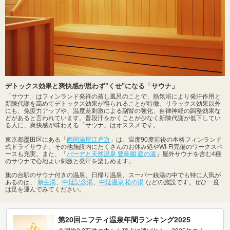
デトックス効果と爽快感が思わず"くせ"になる「サウナ」
「サウナ」はフィンランド発祥の蒸し風呂のことで、熱気浴により発汗作用と
新陳代謝を高めてデトックス効果が得られることが特徴。リラックス効果以外
にも、免疫力アップや、温度差刺激による副腎の強化、自律神経の調整効果な
どがあると言われています。普段汗をかくことが少なく新陳代謝が低下してい
る人に、爽快感が味わえる「サウナ」はオススメです。
東京都墨田区にある「
両国湯屋江戸遊
」は、温度90度前後の本格フィンランド
式ドライサウナ。その他施設内にたくさんのお休み処やWi-Fi完備のワークスペ
ースも充実。また、「
バーデと天然温泉 豊島園 庭の湯
」屋外サウナを含む4種
のサウナで心地よい刺激と発汗を楽しめます。
旗の台駅のサウナ付きの温泉、日帰り温泉、スーパー銭湯の中でも特に人気が
あるのは、
新生湯
、
中延記念湯
、
中延温泉 松の湯
などの施設です。ぜひ一度
は足を運んでみてください。
第20回ニフティ温泉年間ランキング2025