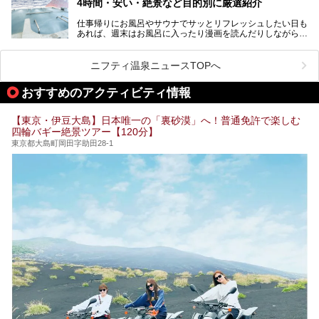
4時間・安い・絶景など目的別に厳選紹介
魅力です。
仕事帰りにお風呂やサウナでサッとリフレッシュしたい日も
最近では、男性専用施設だけでなく、カップルや女性に嬉し
あれば、週末はお風呂に入ったり漫画を読んだりしながら一
い個室サウナも増えてきました。
日中ダラダラ過ごしたい日もあると思います。
この記事では、東京都内にある24時間営業のサウナの中か
また、終電を逃してしまい、「このまま朝までゆっくりでき
ら、特におすすめしたい施設14選をご紹介します。
ニフティ温泉ニュースTOPへ
る場所があれば」と探した経験がある人も多いのではないで
宿泊可能な施設もピックアップしているので、ぜひチェック
しょうか。
してみてください。
おすすめのアクティビティ情報
そこで本記事では、東京でおすすめのスーパー銭湯を、目的
別に厳選した30施設からご紹介します。
【東京・伊豆大島】日本唯一の「裏砂漠」へ！普通免許で楽しむ
24時間営業で宿泊できる施設や、1,000円以下で楽しめる安
四輪バギー絶景ツアー【120分】
い施設、デートや休日レジャーにもぴったりなエンタメ要素
が充実した施設など、利用のシーンに合わせて参考にしてく
東京都大島町岡田字助田28-1
ださい。