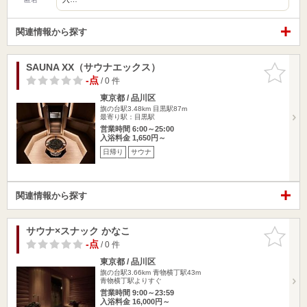
関連情報から探す
SAUNA XX（サウナエックス）
お気に入
りに追加
-点
/ 0 件
東京都 / 品川区
旗の台駅3.48km
目黒駅87m
最寄り駅：目黒駅
営業時間 6:00～25:00
入浴料金 1,650円～
日帰り
サウナ
関連情報から探す
サウナ×スナック かなこ
お気に入
りに追加
-点
/ 0 件
東京都 / 品川区
旗の台駅3.66km
青物横丁駅43m
青物横丁駅よりすぐ
営業時間 9:00～23:59
入浴料金 16,000円～