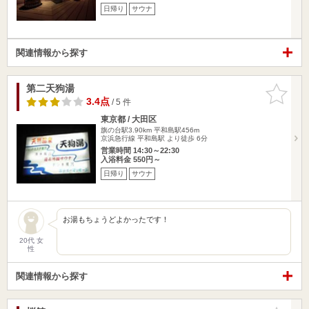
日帰り
サウナ
関連情報から探す
第二天狗湯
お気に入
りに追加
3.4点
/ 5 件
東京都 / 大田区
旗の台駅3.90km
平和島駅456m
京浜急行線 平和島駅 より徒歩 6分
営業時間 14:30～22:30
入浴料金 550円～
日帰り
サウナ
お湯もちょうどよかったです！
20代 女
性
関連情報から探す