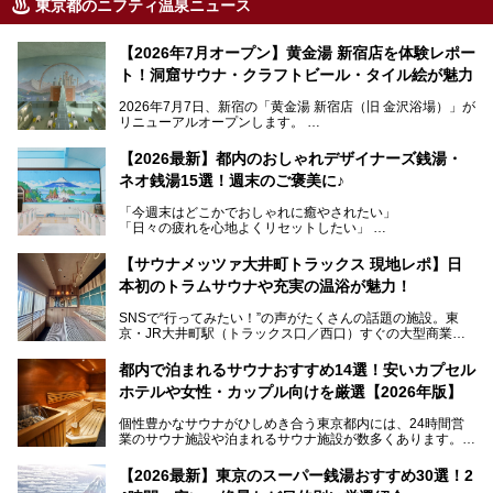
東京都のニフティ温泉ニュース
【2026年7月オープン】黄金湯 新宿店を体験レポー
ト！洞窟サウナ・クラフトビール・タイル絵が魅力
2026年7月7日、新宿の「黄金湯 新宿店（旧 金沢浴場）」が
リニューアルオープンします。
レトロでノスタルジックなタイル絵はそのまま、昔からここ
【2026最新】都内のおしゃれデザイナーズ銭湯・
を知る地元の人にも、新しく足を運んでくれる人にも愛され
ネオ銭湯15選！週末のご褒美に♪
る、今の時代の"銭湯"として生まれ変わりました。洞窟のよ
うなユニークなサウナ、自家醸造のクラフトビールが飲める
「今週末はどこかでおしゃれに癒やされたい」
ビアバーなど、新しく登場したスポットも併せて紹介しま
「日々の疲れを心地よくリセットしたい」
す。充実した設備があるのに、基本の入浴料が銭湯価格の5
──そんなときにおすすめなのが、今、都内で大きなブーム
50円というのも嬉しすぎます！
となっている新しいスタイルの銭湯です。
【サウナメッツァ大井町トラックス 現地レポ】日
本初のトラムサウナや充実の温浴が魅力！
最近、SNSやメディアで「デザイナーズ銭湯」や「ネオ銭
湯」という言葉をよく耳にしませんか？
SNSで“行ってみたい！”の声がたくさんの話題の施設。東
京・JR大井町駅（トラックス口／西口）すぐの大型商業施
本記事では、そもそもこれらがどんな銭湯なのか、その気に
設・大井町 トラックスに、2026年3月28日、「サウナメッ
なる違いを分かりやすく解説！さらに、都内で絶対に外せな
ツァ大井町トラックス」がニューオープン。施設の様子をレ
いおしゃれな名店15選を、おすすめの順番で一挙にご紹介
都内で泊まれるサウナおすすめ14選！安いカプセル
ポ―トします。
します。
ホテルや女性・カップル向けを厳選【2026年版】
個性豊かなサウナがひしめき合う東京都内には、24時間営
業のサウナ施設や泊まれるサウナ施設が数多くあります。
終電を逃した深夜の利用に限らず、時間を気にしないサウナ
を旅の目的とする「サ旅」や自分へのご褒美のための宿泊な
【2026最新】東京のスーパー銭湯おすすめ30選！2
ど、自分の好きなタイミングで好きなだけサ活ができるのが