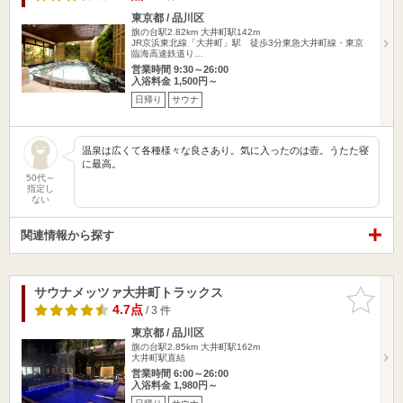
東京都 / 品川区
旗の台駅2.82km
大井町駅142m
JR京浜東北線「大井町」駅 徒歩3分東急大井町線・東京
臨海高速鉄道り…
営業時間 9:30～26:00
入浴料金 1,500円～
日帰り
サウナ
温泉は広くて各種様々な良さあり。気に入ったのは壺。うたた寝
に最高。
50代～
指定し
ない
関連情報から探す
サウナメッツァ大井町トラックス
お気に入
りに追加
4.7点
/ 3 件
東京都 / 品川区
旗の台駅2.85km
大井町駅162m
大井町駅直結
営業時間 6:00～26:00
入浴料金 1,980円～