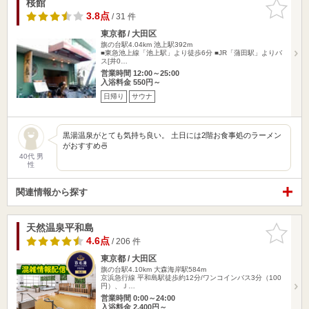
桜館
お気に入
りに追加
3.8点
/ 31 件
東京都 / 大田区
旗の台駅4.04km
池上駅392m
■東急池上線「池上駅」より徒歩6分 ■JR「蒲田駅」よりバ
ス[井0…
営業時間 12:00～25:00
入浴料金 550円～
日帰り
サウナ
黒湯温泉がとても気持ち良い。 土日には2階お食事処のラーメン
がおすすめ🍜
40代 男
性
関連情報から探す
天然温泉平和島
お気に入
りに追加
4.6点
/ 206 件
東京都 / 大田区
旗の台駅4.10km
大森海岸駅584m
京浜急行線 平和島駅徒歩約12分/ワンコインバス3分（100
円）、Ｊ…
営業時間 0:00～24:00
入浴料金 2,400円～