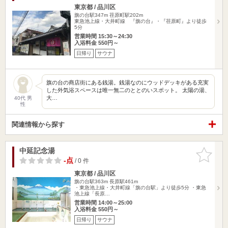
東京都 / 品川区
旗の台駅347m
荏原町駅202m
東急池上線・大井町線 『旗の台』・『荏原町』より徒歩
5分
営業時間 15:30～24:30
入浴料金 550円～
日帰り
サウナ
旗の台の商店街にある銭湯。銭湯なのにウッドデッキがある充実
した外気浴スペースは唯一無二のととのいスポット。 太陽の湯、
大…
40代 男
性
関連情報から探す
中延記念湯
お気に入
りに追加
-点
/ 0 件
東京都 / 品川区
旗の台駅363m
長原駅461m
・東急池上線・大井町線「旗の台駅」より徒歩5分 ・東急
池上線「長原…
営業時間 14:00～25:00
入浴料金 550円～
日帰り
サウナ