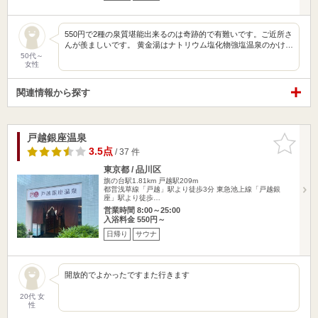
550円で2種の泉質堪能出来るのは奇跡的で有難いです。ご近所さ
んが羨ましいです。 黄金湯はナトリウム塩化物強塩温泉のかけ…
50代～
女性
関連情報から探す
戸越銀座温泉
お気に入
りに追加
3.5点
/ 37 件
東京都 / 品川区
旗の台駅1.81km
戸越駅209m
都営浅草線「戸越」駅より徒歩3分 東急池上線「戸越銀
座」駅より徒歩…
営業時間 8:00～25:00
入浴料金 550円～
日帰り
サウナ
開放的でよかったですまた行きます
20代 女
性