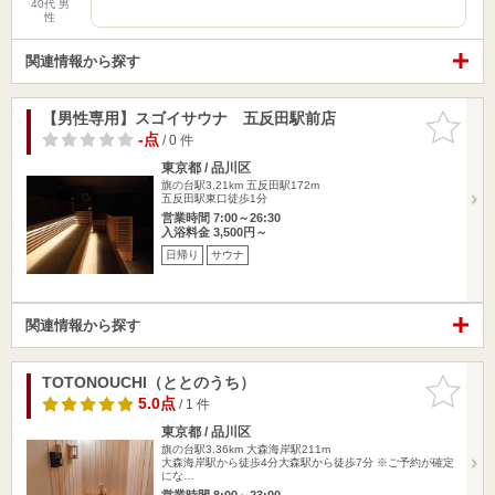
40代 男
性
関連情報から探す
【男性専用】スゴイサウナ 五反田駅前店
お気に入
りに追加
-点
/ 0 件
東京都 / 品川区
旗の台駅3.21km
五反田駅172m
五反田駅東口徒歩1分
営業時間 7:00～26:30
入浴料金 3,500円～
日帰り
サウナ
関連情報から探す
TOTONOUCHI（ととのうち）
お気に入
りに追加
5.0点
/ 1 件
東京都 / 品川区
旗の台駅3.36km
大森海岸駅211m
大森海岸駅から徒歩4分 ​大森駅から徒歩7分 ※ご予約が確定
にな…
営業時間 8:00～23:00