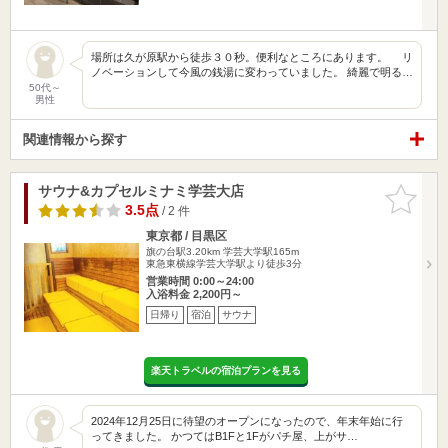
場所は久が原駅から徒歩３０秒。便利なところにあります。 リ
ノベーションして今風の銭湯に変わっていました。 綺麗で明る…
50代～
男性
関連情報から探す
サウナ&カプセルミナミ学芸大店
お気に入
りに追加
3.5点
/ 2 件
東京都 / 目黒区
旗の台駅3.20km
学芸大学駅165m
東急東横線学芸大学駅より徒歩3分
営業時間 0:00～24:00
入浴料金 2,200円～
日帰り
宿泊
サウナ
楽天トラベルの宿泊プランを見る
2024年12月25日に待望のオープンになったので、年末年始に行
ってきました。 かつてはB1Fと1Fがパチ屋、上がサ…