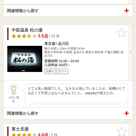
関連情報から探す
中延温泉 松の湯
お気に入
りに追加
3.5点
/ 15 件
東京都 / 品川区
旗の台駅1.10km
中延駅143m
東急大井町線 中延駅 徒歩2分 東急大井町線 戸越公園駅 徒
歩7分…
営業時間 15:00～24:00
入浴料金 550円～
日帰り
サウナ
とても良い銭湯でした。 なかなか混んでいましたが、浴槽がとて
も広くて不安にはなりませんでした。 paypayが使えたの…
20代 男
性
関連情報から探す
富士見湯
お気に入
りに追加
4.0点
/ 2 件