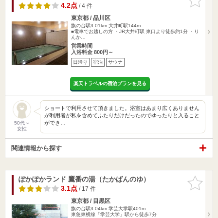
りに追加
4.2点
/ 4 件
東京都 / 品川区
旗の台駅3.01km
大井町駅144m
■電車でお越しの方 ・JR大井町駅 東口より徒歩約1分 ・り
んか…
営業時間
入浴料金 800円～
日帰り
宿泊
サウナ
楽天トラベルの宿泊プランを見る
ショートで利用させて頂きました。浴室はあまり広くありません
が利用者が私を含めてふたりだけだったのでゆったりと入ること
ができ…
50代～
女性
関連情報から探す
ぽかぽかランド 鷹番の湯（たかばんのゆ）
お気に入
りに追加
3.1点
/ 17 件
東京都 / 目黒区
旗の台駅3.04km
学芸大学駅401m
東急東横線「学芸大学」駅から徒歩7分