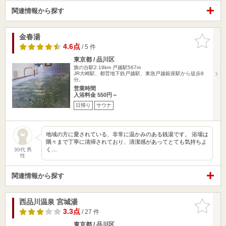
関連情報から探す
金春湯
お気に入
りに追加
4.6点
/ 5 件
東京都 / 品川区
旗の台駅2.19km
戸越駅567m
JR大崎駅、都営地下鉄戸越駅、東急戸越銀座駅から徒歩8
分。
営業時間
入浴料金 550円～
日帰り
サウナ
地域の方に愛されている、非常に温かみのある銭湯です。 浴場は
隅々まで丁寧に清掃されており、清潔感があってとても気持ちよ
く…
30代 男
性
関連情報から探す
西品川温泉 宮城湯
お気に入
りに追加
3.3点
/ 27 件
東京都 / 品川区