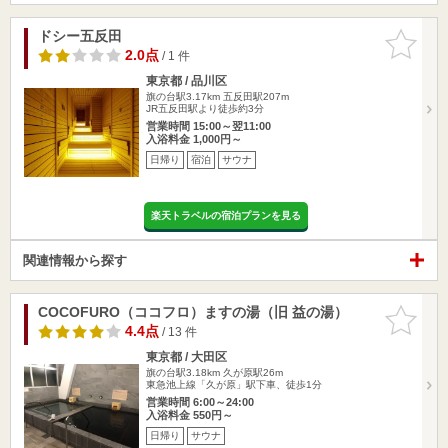
ドシー五反田
お気に入
りに追加
2.0点
/ 1 件
東京都 / 品川区
旗の台駅3.17km
五反田駅207m
JR五反田駅より徒歩約3分
営業時間 15:00～翌11:00
入浴料金 1,000円～
日帰り
宿泊
サウナ
楽天トラベルの宿泊プランを見る
関連情報から探す
COCOFURO（ココフロ）ますの湯（旧 益の湯）
お気に入
りに追加
4.4点
/ 13 件
東京都 / 大田区
旗の台駅3.18km
久が原駅26m
東急池上線「久が原」駅下車、徒歩1分
営業時間 6:00～24:00
入浴料金 550円～
日帰り
サウナ