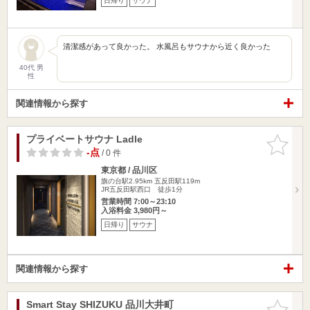
日帰り
サウナ
清潔感があって良かった。 水風呂もサウナから近く良かった
40代 男
性
関連情報から探す
プライベートサウナ Ladle
お気に入
りに追加
-点
/ 0 件
東京都 / 品川区
旗の台駅2.95km
五反田駅119m
JR五反田駅西口 徒歩1分
営業時間 7:00～23:10
入浴料金 3,980円～
日帰り
サウナ
関連情報から探す
Smart Stay SHIZUKU 品川大井町
お気に入