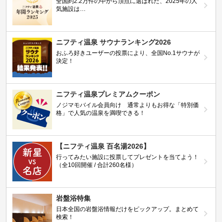
全国約2.2万件の中から頂点に選ばれた、2025年の人
気施設は…
ニフティ温泉 サウナランキング2026
おふろ好きユーザーの投票により、全国No.1サウナが
決定！
ニフティ温泉プレミアムクーポン
ノジマモバイル会員向け 通常よりもお得な「特別価
格」で人気の温泉を満喫できる！
【ニフティ温泉 百名湯2026】
行ってみたい施設に投票してプレゼントを当てよう！
（全10回開催 / 合計260名様）
岩盤浴特集
日本全国の岩盤浴情報だけをピックアップ。まとめて
検索！