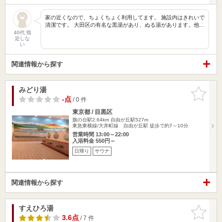
家の近くなので、ちょくちょく利用してます。 施設内はきれいで
清潔です。 大田区の有名な黒湯があり、ぬる湯があります。他…
40代 指
定しな
い
関連情報から探す
みどり湯
お気に入
りに追加
-点
/ 0 件
東京都 / 目黒区
旗の台駅2.64km
自由が丘駅527m
東急東横線/大井町線 自由が丘駅 徒歩で約7～10分
営業時間 13:00～22:00
入浴料金 550円～
日帰り
サウナ
関連情報から探す
すえひろ湯
お気に入
りに追加
3.6点
/ 7 件