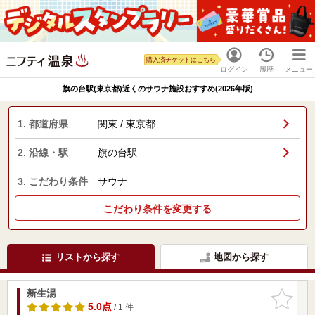
購入済チケットはこちら
ログイン
履歴
メニュー
旗の台駅(東京都)近くのサウナ施設おすすめ(2026年版)
1. 都道府県
関東 / 東京都
2. 沿線・駅
旗の台駅
3. こだわり条件
サウナ
こだわり条件を変更する
リストから探す
地図から探す
新生湯
お気に入
りに追加
5.0点
/ 1 件