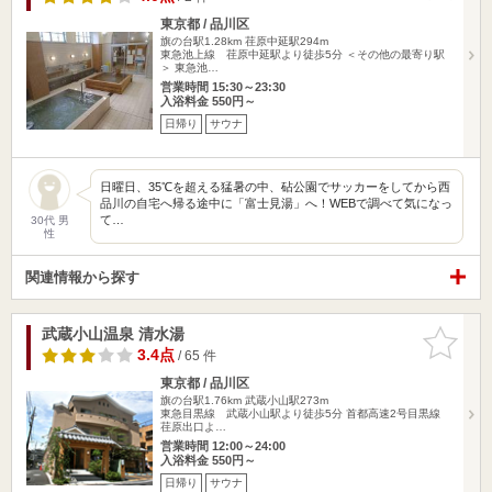
東京都 / 品川区
旗の台駅1.28km
荏原中延駅294m
東急池上線 荏原中延駅より徒歩5分 ＜その他の最寄り駅
＞ 東急池…
営業時間 15:30～23:30
入浴料金 550円～
日帰り
サウナ
日曜日、35℃を超える猛暑の中、砧公園でサッカーをしてから西
品川の自宅へ帰る途中に「富士見湯」へ！WEBで調べて気になっ
て…
30代 男
性
関連情報から探す
武蔵小山温泉 清水湯
お気に入
りに追加
3.4点
/ 65 件
東京都 / 品川区
旗の台駅1.76km
武蔵小山駅273m
東急目黒線 武蔵小山駅より徒歩5分 首都高速2号目黒線
荏原出口よ…
営業時間 12:00～24:00
入浴料金 550円～
日帰り
サウナ