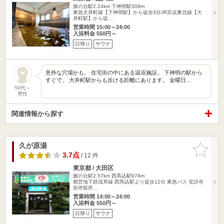
旗の台駅2.24km
下神明駅308m
東急大井町線【下神明駅】から徒歩3分JR京浜東北線【大
井町駅】から徒…
営業時間 15:00～24:00
入浴料金 550円～
日帰り
サウナ
意外な穴場かも。 住宅街の中にある温浴施設。 下神明の駅から
すぐで、 大井町駅からも歩ける距離にあります。 金曜日…
50代～
男性
関連情報から探す
久が原湯
お気に入
りに追加
3.7点
/ 12 件
東京都 / 大田区
旗の台駅2.57km
西馬込駅978m
都営地下鉄浅草線 西馬込駅より徒歩12分 東急バス 安詳寺
前停留所…
営業時間 14:00～24:00
入浴料金 550円～
日帰り
サウナ