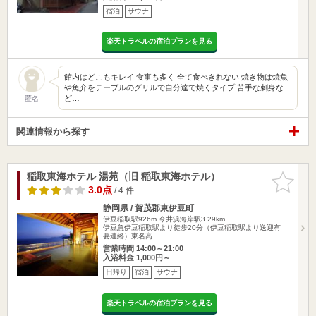
宿泊
サウナ
楽天トラベルの宿泊プランを見る
館内はどこもキレイ 食事も多く 全て食べきれない 焼き物は焼魚
や魚介をテーブルのグリルで自分達で焼くタイプ 苦手な刺身な
ど…
匿名
関連情報から探す
稲取東海ホテル 湯苑（旧 稲取東海ホテル）
お気に入
りに追加
3.0点
/ 4 件
静岡県 / 賀茂郡東伊豆町
伊豆稲取駅926m
今井浜海岸駅3.29km
伊豆急伊豆稲取駅より徒歩20分（伊豆稲取駅より送迎有
要連絡）東名高…
営業時間 14:00～21:00
入浴料金 1,000円～
日帰り
宿泊
サウナ
楽天トラベルの宿泊プランを見る