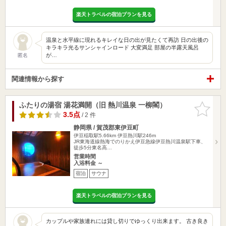
楽天トラベルの宿泊プランを見る
温泉と水平線に現れるキレイな日の出が見たくて再訪 日の出後の
キラキラ光るサンシャインロード 大変満足 部屋の半露天風呂
が…
匿名
関連情報から探す
ふたりの湯宿 湯花満開（旧 熱川温泉 一柳閣）
お気に入
りに追加
3.5点
/ 2 件
静岡県 / 賀茂郡東伊豆町
伊豆稲取駅5.66km
伊豆熱川駅246m
JR東海道線熱海でのりかえ伊豆急線伊豆熱川温泉駅下車、
徒歩5分東名高…
営業時間
入浴料金 ～
宿泊
サウナ
楽天トラベルの宿泊プランを見る
カップルや家族連れには貸し切りでゆっくり出来ます。 古き良き