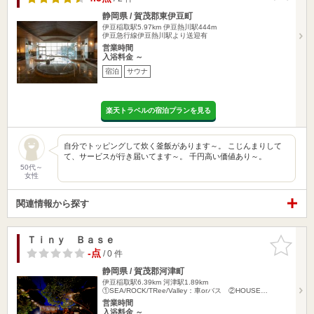
静岡県 / 賀茂郡東伊豆町
伊豆稲取駅5.97km
伊豆熱川駅444m
伊豆急行線伊豆熱川駅より送迎有
営業時間
入浴料金 ～
宿泊
サウナ
楽天トラベルの宿泊プランを見る
自分でトッピングして炊く釜飯があります～。 こじんまりして
て、サービスが行き届いてます～。 千円高い価値あり～。
50代～
女性
関連情報から探す
Ｔｉｎｙ Ｂａｓｅ
お気に入
りに追加
-点
/ 0 件
静岡県 / 賀茂郡河津町
伊豆稲取駅6.39km
河津駅1.89km
①SEA/ROCK/TRee/Valley：車orバス ②HOUSE…
営業時間
入浴料金 ～