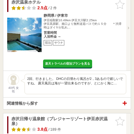
赤沢温泉ホテル
お気に入
りに追加
2.5点
/ 2 件
静岡県 / 伊東市
伊豆稲取駅10.49km
伊豆大川駅2.25km
伊豆高原駅、南口より無料送迎バスで約１５分 ＊渋滞
時はダイヤが乱れ…
営業時間
入浴料金 ～
宿泊
サウナ
楽天トラベルの宿泊プランを見る
2回、行きました。 DHCの日替わり風呂が2，3あるので嬉しいで
すね。 露天風呂は海が一望出来るのですが、とにかく海に…
40代 女
性
関連情報から探す
赤沢日帰り温泉館（プレジャーリゾート伊豆赤沢温
お気に入
泉）
りに追加
3.8点
/ 189 件