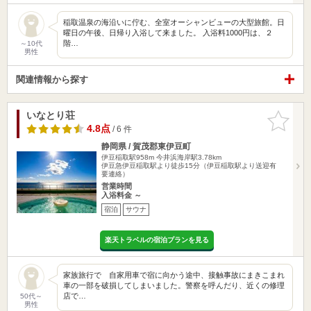
稲取温泉の海沿いに佇む、全室オーシャンビューの大型旅館。日
曜日の午後、日帰り入浴して来ました。 入浴料1000円は、２
階…
～10代
男性
関連情報から探す
いなとり荘
お気に入
りに追加
4.8点
/ 6 件
静岡県 / 賀茂郡東伊豆町
伊豆稲取駅958m
今井浜海岸駅3.78km
伊豆急伊豆稲取駅より徒歩15分（伊豆稲取駅より送迎有
要連絡）
営業時間
入浴料金 ～
宿泊
サウナ
楽天トラベルの宿泊プランを見る
家族旅行で 自家用車で宿に向かう途中、接触事故にまきこまれ
車の一部を破損してしまいました。警察を呼んだり、近くの修理
店で…
50代～
男性