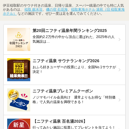
伊豆稲取駅のサウナ付きの温泉、日帰り温泉、スーパー銭湯の中でも特に人気
があるのは、
稲取 銀水荘
、
磯の宿 石花海
、
稲取東海ホテル 湯苑（旧 稲取東海
ホテル）
などの施設です。ぜひ一度は足を運んでみてください。
第20回ニフティ温泉年間ランキング2025
全国約2.2万件の中から頂点に選ばれた、2025年の人
気施設は…
ニフティ温泉 サウナランキング2026
おふろ好きユーザーの投票により、全国No.1サウナが
決定！
ニフティ温泉プレミアムクーポン
ノジマモバイル会員向け 通常よりもお得な「特別価
格」で人気の温泉を満喫できる！
【ニフティ温泉 百名湯2026】
行ってみたい施設に投票してプレゼントを当てよう！