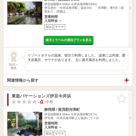
伊豆稲取駅4.04km
今井浜海岸駅286m
伊豆急行「今井浜海岸駅」徒歩3分、「河津駅」車5分（送
迎あり。詳細は…
営業時間
入浴料金 ～
宿泊
サウナ
楽天トラベルの宿泊プランを見る
リゾートホテルの温泉。宿泊で利用しました。 温泉には内湯、露
天岩風呂、サウナがあります。 主に露天風呂を利用しました。…
50代～
男性
関連情報から探す
東急バケーションズ伊豆今井浜
お気に入
りに追加
-点
/ 0 件
静岡県 / 賀茂郡河津町
伊豆稲取駅4.06km
今井浜海岸駅317m
伊豆急 今井浜海岸駅より徒歩にて２分
営業時間
入浴料金 ～
宿泊
サウナ