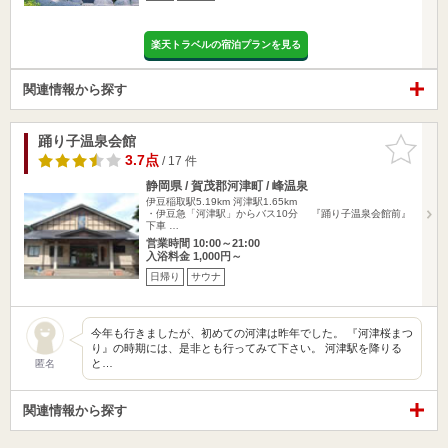
楽天トラベルの宿泊プランを見る
関連情報から探す
踊り子温泉会館
お気に入
りに追加
3.7点
/ 17 件
静岡県 / 賀茂郡河津町 / 峰温泉
伊豆稲取駅5.19km
河津駅1.65km
・伊豆急「河津駅」からバス10分 『踊り子温泉会館前』
下車 …
営業時間 10:00～21:00
入浴料金 1,000円～
日帰り
サウナ
今年も行きましたが、初めての河津は昨年でした。 『河津桜まつ
り』の時期には、是非とも行ってみて下さい。 河津駅を降りる
と…
匿名
関連情報から探す