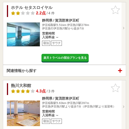
ホテル セタスロイヤル
お気に入
りに追加
2.2点
/ 4 件
静岡県 / 賀茂郡東伊豆町
伊豆稲取駅5.51km
伊豆熱川駅278m
伊豆急行伊豆熱川駅から徒歩7分
営業時間
入浴料金 ～
宿泊
サウナ
楽天トラベルの宿泊プランを見る
関連情報から探す
熱川大和館
お気に入
りに追加
4.3点
/ 3 件
静岡県 / 賀茂郡東伊豆町
伊豆稲取駅5.63km
伊豆熱川駅297m
伊豆急伊豆熱川駅より徒歩7分（伊豆熱川駅より送迎有）
営業時間
入浴料金 ～
宿泊
サウナ