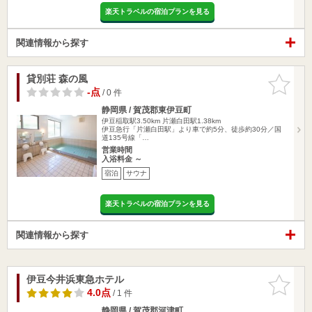
楽天トラベルの宿泊プランを見る
関連情報から探す
貸別荘 森の風
お気に入
りに追加
-点
/ 0 件
静岡県 / 賀茂郡東伊豆町
伊豆稲取駅3.50km
片瀬白田駅1.38km
伊豆急行「片瀬白田駅」より車で約5分、徒歩約30分／国
道135号線「…
営業時間
入浴料金 ～
宿泊
サウナ
楽天トラベルの宿泊プランを見る
関連情報から探す
伊豆今井浜東急ホテル
お気に入
りに追加
4.0点
/ 1 件
静岡県 / 賀茂郡河津町