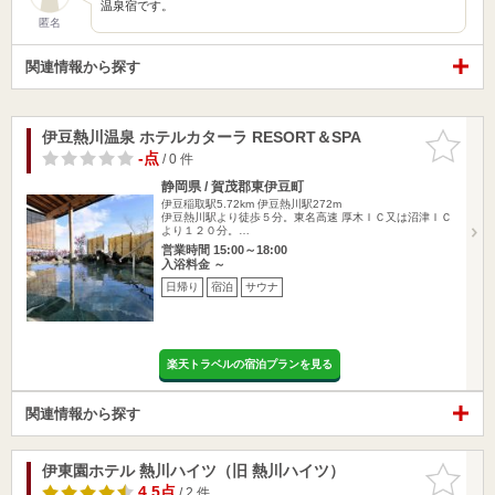
温泉宿です。
匿名
関連情報から探す
伊豆熱川温泉 ホテルカターラ RESORT＆SPA
お気に入
りに追加
-点
/ 0 件
静岡県 / 賀茂郡東伊豆町
伊豆稲取駅5.72km
伊豆熱川駅272m
伊豆熱川駅より徒歩５分。東名高速 厚木ＩＣ又は沼津ＩＣ
より１２０分。…
営業時間 15:00～18:00
入浴料金 ～
日帰り
宿泊
サウナ
楽天トラベルの宿泊プランを見る
関連情報から探す
伊東園ホテル 熱川ハイツ（旧 熱川ハイツ）
お気に入
りに追加
4.5点
/ 2 件