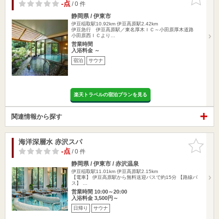
りに追加
-点
/ 0 件
静岡県 / 伊東市
伊豆稲取駅10.92km
伊豆高原駅2.42km
伊豆急行 伊豆高原駅／東名厚木ＩＣ～小田原厚木道路
小田原西ＩＣより…
営業時間
入浴料金 ～
宿泊
サウナ
楽天トラベルの宿泊プランを見る
関連情報から探す
海洋深層水 赤沢スパ
お気に入
りに追加
-点
/ 0 件
静岡県 / 伊東市 / 赤沢温泉
伊豆稲取駅11.01km
伊豆高原駅2.15km
【電車】 伊豆高原駅から無料送迎バスで約15分 【路線バ
ス】 …
営業時間 10:00～20:00
入浴料金 3,500円～
日帰り
サウナ