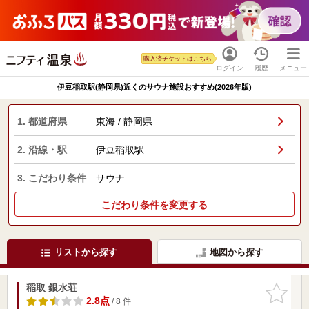
購入済チケットはこちら
ログイン
履歴
メニュー
伊豆稲取駅(静岡県)近くのサウナ施設おすすめ(2026年版)
1. 都道府県
東海 / 静岡県
2. 沿線・駅
伊豆稲取駅
3. こだわり条件
サウナ
こだわり条件を変更する
リストから探す
地図から探す
稲取 銀水荘
お気に入
りに追加
2.8点
/ 8 件