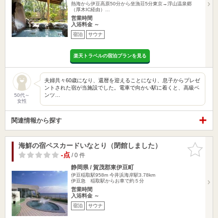
熱海から伊豆高原50分から坐漁荘5分東京→浮山温泉郷
（厚木IC経由）…
営業時間
入浴料金 ～
宿泊
サウナ
楽天トラベルの宿泊プランを見る
夫婦共々60歳になり、還暦を迎えることになり、息子からプレゼ
ントされた宿が当施設でした。電車で向かい駅に着くと、高級ベ
ンツ…
50代～
女性
関連情報から探す
海鮮の宿ペスカードいなとり（閉館しました）
お気に入
りに追加
-点
/ 0 件
静岡県 / 賀茂郡東伊豆町
伊豆稲取駅958m
今井浜海岸駅3.78km
伊豆急 稲取駅からお車で約５分
営業時間
入浴料金 ～
宿泊
サウナ