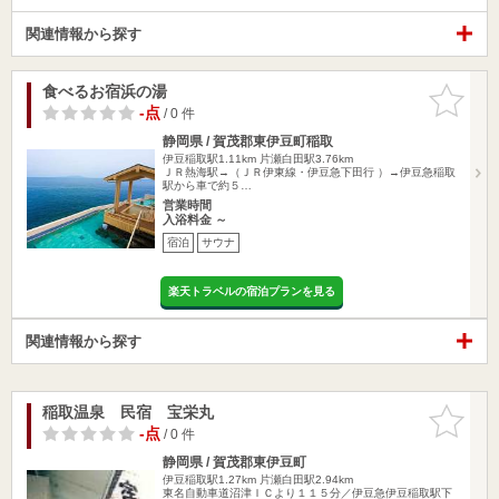
関連情報から探す
食べるお宿浜の湯
お気に入
りに追加
-点
/ 0 件
静岡県 / 賀茂郡東伊豆町稲取
伊豆稲取駅1.11km
片瀬白田駅3.76km
ＪＲ熱海駅→（ＪＲ伊東線・伊豆急下田行 ）→伊豆急稲取
駅から車で約５…
営業時間
入浴料金 ～
宿泊
サウナ
楽天トラベルの宿泊プランを見る
関連情報から探す
稲取温泉 民宿 宝栄丸
お気に入
りに追加
-点
/ 0 件
静岡県 / 賀茂郡東伊豆町
伊豆稲取駅1.27km
片瀬白田駅2.94km
東名自動車道沼津ＩＣより１１５分／伊豆急伊豆稲取駅下