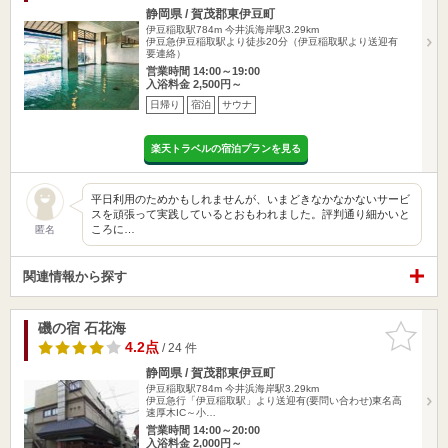
静岡県 / 賀茂郡東伊豆町
伊豆稲取駅784m
今井浜海岸駅3.29km
伊豆急伊豆稲取駅より徒歩20分（伊豆稲取駅より送迎有
要連絡）
営業時間 14:00～19:00
入浴料金 2,500円～
日帰り
宿泊
サウナ
楽天トラベルの宿泊プランを見る
平日利用のためかもしれませんが、いまどきなかなかないサービ
スを頑張って実践しているとおもわれました。評判通り細かいと
ころに…
匿名
関連情報から探す
磯の宿 石花海
お気に入
りに追加
4.2点
/ 24 件
静岡県 / 賀茂郡東伊豆町
伊豆稲取駅784m
今井浜海岸駅3.29km
伊豆急行「伊豆稲取駅」より送迎有(要問い合わせ)東名高
速厚木IC～小…
営業時間 14:00～20:00
入浴料金 2,000円～