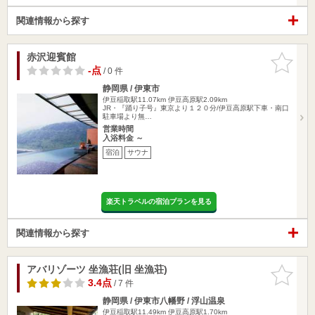
関連情報から探す
赤沢迎賓館
お気に入
りに追加
-点
/ 0 件
静岡県 / 伊東市
伊豆稲取駅11.07km
伊豆高原駅2.09km
JR・『踊り子号』東京より１２０分/伊豆高原駅下車・南口
駐車場より無…
営業時間
入浴料金 ～
宿泊
サウナ
楽天トラベルの宿泊プランを見る
関連情報から探す
アバリゾーツ 坐漁荘(旧 坐漁荘)
お気に入
りに追加
3.4点
/ 7 件
静岡県 / 伊東市八幡野 / 浮山温泉
伊豆稲取駅11.49km
伊豆高原駅1.70km