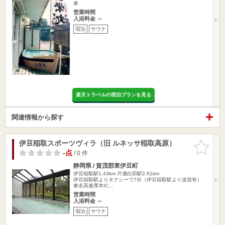
車
営業時間
入浴料金 ～
宿泊
サウナ
楽天トラベルの宿泊プランを見る
関連情報から探す
伊豆稲取スポーツヴィラ（旧 ルネッサ稲取高原）
お気に入
りに追加
-点
/ 0 件
静岡県 / 賀茂郡東伊豆町
伊豆稲取駅1.43km
片瀬白田駅2.61km
伊豆稲取駅よりタクシーで7分（伊豆稲取駅より送迎有）
東名高速厚木IC…
営業時間
入浴料金 ～
宿泊
サウナ