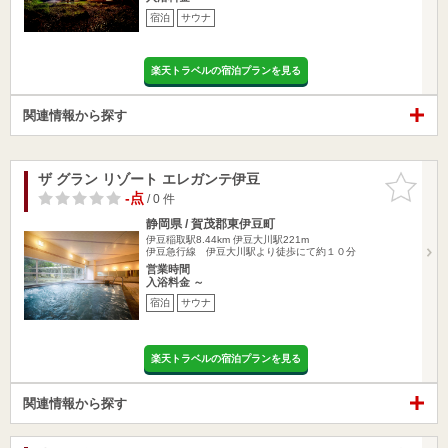
宿泊
サウナ
楽天トラベルの宿泊プランを見る
関連情報から探す
ザ グラン リゾート エレガンテ伊豆
お気に入
りに追加
-点
/ 0 件
静岡県 / 賀茂郡東伊豆町
伊豆稲取駅8.44km
伊豆大川駅221m
伊豆急行線 伊豆大川駅より徒歩にて約１０分
営業時間
入浴料金 ～
宿泊
サウナ
楽天トラベルの宿泊プランを見る
関連情報から探す