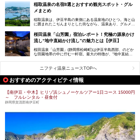
ちろん日帰りでも楽しめるのが魅力です。
ャー施設など、現在リニューアルオープンしている施設を中
稲取温泉の名宿8選とおすすめ観光スポット・グル
心に、家族連れでも大人だけでも、おひとりさまでも多彩な
メまとめ
この記事では、伊豆長岡温泉の歴史や魅力、おすすめの宿を
楽しみ方ができる「プレジャーリゾート 伊豆赤沢温泉」を
ピックアップ。周辺の観光・グルメスポットや日帰りで入れ
じっくり紹介します！
稲取温泉は、伊豆半島の東側にある温泉地のひとつ。海と山
る温泉施設も紹介します！
に囲まれたこぢんまりとした街ながら、温泉あり、グルメあ
───
り、見どころも多彩にあり、と魅力たっぷりの場所です。東
提供元：株式会社カトープレジャーグループ【PR】
京からは約2時間30分、直通電車もありアクセスしやすいの
この記事はプレジャーリゾート 伊豆赤沢温泉のPR記事で
桜田温泉「山芳園」宿泊レポート！究極の源泉かけ
もうれしいところ。
す。
流し“地中直結かけ流し”の魅力とは【伊豆】
この記事では、稲取温泉での宿泊におすすめの宿や日帰りで
桜田温泉「山芳園」(静岡県松崎町)は伊豆半島西部、のどか
入れる温泉施設、チェックしたい観光スポットやアクティビ
な田園地帯の中に佇む一軒宿。最大の特徴が、“地中直結か
ティなどを一挙にまとめピックアップ。伊豆稲取温泉を訪れ
け流し”と呼ばれるこの宿独自の湯使い(温泉供給方法)です。
る際の参考にしてくださいね！
地下に眠る源泉を加水・加温・消毒無し、さらには途中過程
で空気にも触れさせることなく浴槽まで提供。「究極の源泉
ニフティ温泉ニュースTOPへ
かけ流し」と言っても決して過言ではありません。
今回、桜田温泉「山芳園」の“温泉”を中心に、その魅力を詳
おすすめのアクティビティ情報
細レポート。また口コミの評判も非常に高い宿であり、客室
や食事も併せて徹底紹介します！
【南伊豆・中木】ヒリゾ浜シュノーケルツアー1日コース 15000円
～ フルレンタル・昼食付
静岡県賀茂郡南伊豆町