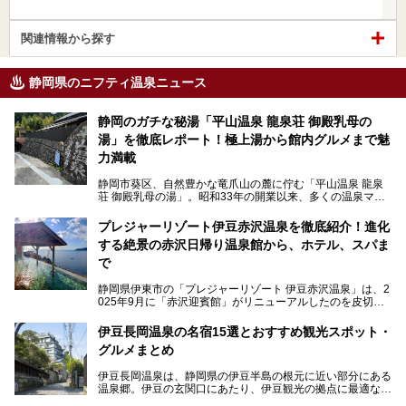
関連情報から探す
静岡県のニフティ温泉ニュース
静岡のガチな秘湯「平山温泉 龍泉荘 御殿乳母の
湯」を徹底レポート！極上湯から館内グルメまで魅
力満載
静岡市葵区、自然豊かな竜爪山の麓に佇む「平山温泉 龍泉
荘 御殿乳母の湯」。昭和33年の開業以来、多くの温泉マニ
アや地元の方々に愛され続けている、知る人ぞ知る鄙び系の
極上温泉です。お湯はもちろん、実はグルメも揃っているん
プレジャーリゾート伊豆赤沢温泉を徹底紹介！進化
です。多くのファンを持つ、その圧倒的なこだわりと魅力を
する絶景の赤沢日帰り温泉館から、ホテル、スパま
解説します。
で
静岡県伊東市の「プレジャーリゾート 伊豆赤沢温泉」は、2
025年9月に「赤沢迎賓館」がリニューアルしたのを皮切り
に、12月には「赤沢温泉ホテル」、「赤沢日帰り温泉
館」、「RED 28 HOTEL」がリニューアル。さらにこのあ
伊豆長岡温泉の名宿15選とおすすめ観光スポット・
とグランピング施設のGRAX EARTH FIELD（グラックスア
グルメまとめ
ースフィールド）、大型屋内アミューズメント施設のPLEA
SURE ARENA（プレジャーアリーナ）がぞくぞくオープン
伊豆長岡温泉は、静岡県の伊豆半島の根元に近い部分にある
予定。
温泉郷。伊豆の玄関口にあたり、伊豆観光の拠点に最適な立
地です。首都圏や名古屋圏からのアクセスが良く、宿泊はも
温泉は海一望の絶景、伊豆の幸満載の食や、全天候型のレジ