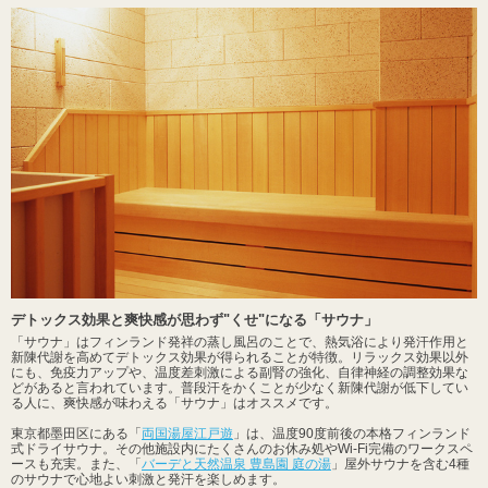
デトックス効果と爽快感が思わず"くせ"になる「サウナ」
「サウナ」はフィンランド発祥の蒸し風呂のことで、熱気浴により発汗作用と
新陳代謝を高めてデトックス効果が得られることが特徴。リラックス効果以外
にも、免疫力アップや、温度差刺激による副腎の強化、自律神経の調整効果な
どがあると言われています。普段汗をかくことが少なく新陳代謝が低下してい
る人に、爽快感が味わえる「サウナ」はオススメです。
東京都墨田区にある「
両国湯屋江戸遊
」は、温度90度前後の本格フィンランド
式ドライサウナ。その他施設内にたくさんのお休み処やWi-Fi完備のワークスペ
ースも充実。また、「
バーデと天然温泉 豊島園 庭の湯
」屋外サウナを含む4種
のサウナで心地よい刺激と発汗を楽しめます。