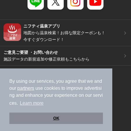
ニフティ温泉アプリ
地図から温泉検索！お得な限定クーポンも！
今すぐダウンロード！
ご意見ご要望 ・お問い合わせ
施設データの新規追加や修正依頼もこちらから
スマートフォン
/
PC
加盟店募集（資料請求）
広告出稿のご案内
By using our services, you agree that we and
our
partners
use cookies to improve advertisi
利用規約
ライフスタイルMEMBERS+規約
ng and enhance your experience on our servi
特定商取引法に基づく表記
ヘルプ
採用情報
ces.
Learn more
運営会社
個人情報保護ポリシー
©NIFTY Lifestyle Co., Ltd.
OK