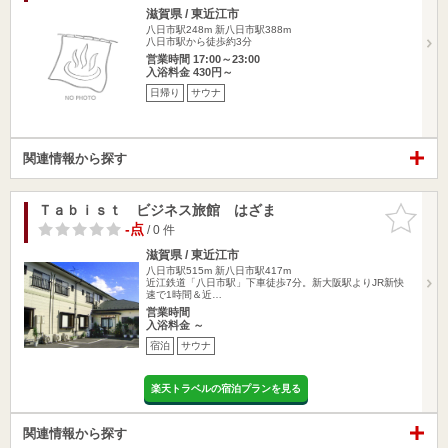
滋賀県 / 東近江市
八日市駅248m
新八日市駅388m
八日市駅から徒歩約3分
営業時間 17:00～23:00
入浴料金 430円～
日帰り
サウナ
関連情報から探す
Ｔａｂｉｓｔ ビジネス旅館 はざま
お気に入
りに追加
-点
/ 0 件
滋賀県 / 東近江市
八日市駅515m
新八日市駅417m
近江鉄道「八日市駅」下車徒歩7分。新大阪駅よりJR新快
速で1時間＆近…
営業時間
入浴料金 ～
宿泊
サウナ
楽天トラベルの宿泊プランを見る
関連情報から探す