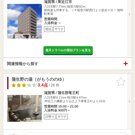
滋賀県 / 東近江市
八日市駅7.75km
能登川駅82m
新快速も停車する、ＪＲ能登川駅西口より徒歩０分！ 無料
駐車場
営業時間
入浴料金 ～
宿泊
サウナ
楽天トラベルの宿泊プランを見る
関連情報から探す
蒲生野の湯（がもうののゆ）
お気に入
りに追加
3.4点
/ 26 件
滋賀県 / 蒲生郡竜王町
八日市駅9.21km
桜川駅4.87km
JR近江八幡駅より山之上下車竜王ICより10分
営業時間 10:00～21:00
入浴料金 900円～
日帰り
サウナ