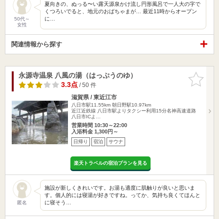
夏向きの、ぬっる〜い露天源泉かけ流し円形風呂で一人大の字で
くつろいでると、地元のおばちゃまが… 最近11時からオープン
に…
50代～
女性
関連情報から探す
永源寺温泉 八風の湯（はっぷうのゆ）
お気に入
りに追加
3.3点
/ 50 件
滋賀県 / 東近江市
八日市駅11.55km
朝日野駅10.97km
近江近鉄線 八日市駅よりタクシー利用15分名神高速道路
八日市ICよ…
営業時間 10:30～22:00
入浴料金 1,300円～
日帰り
宿泊
サウナ
楽天トラベルの宿泊プランを見る
施設が新しくきれいです。お湯も適度に肌触りが良いと思いま
す。個人的には寝湯が好きですね。ってか、気持ち良くてほんと
に寝そう…
匿名