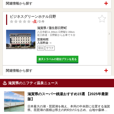
関連情報から探す
ビジネスグリーンホテル日野
お気に入
りに追加
-点
/ 0 件
滋賀県 / 蒲生郡日野町
八日市駅11.86km
日野駅2.39km
近江鉄道・日野駅からお車で５分
営業時間
入浴料金 ～
宿泊
サウナ
楽天トラベルの宿泊プランを見る
関連情報から探す
滋賀県のニフティ温泉ニュース
滋賀県のスーパー銭湯おすすめ15選 【2025年最新
版】
日本最大の湖・琵琶湖を抱え、本州の中央部に位置する滋賀
県。琵琶湖の面積は県土の約6分の1を占め、山地や森林部
分も多く、水と緑に恵まれています。古くから交通の要衝と