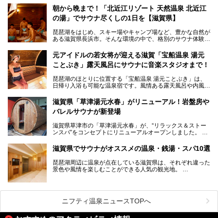
して栄え、県内には世界遺産の比叡山延暦寺、天守が国宝に
朝から晩まで！「北近江リゾート 天然温泉 北近江
指定されている彦根城、国の特別史跡の安土城跡など、多数
の湯」でサウナ尽くしの1日を【滋賀県】
の史跡があります。
今回は、滋賀県でおすすめのスーパー銭湯をご紹介します。
琵琶湖をはじめ、スキー場やキャンプ場など、豊かな自然が
琵琶湖の雄大な景色を眺めながら入れる施設もありますよ。
ある滋賀県長浜市。そんな環境の中で、格別のサウナ体験を
してみませんか？
元アイドルの若女将が迎える滋賀「宝船温泉 湯元
今回は、「北近江リゾート 天然温泉 北近江の湯」で朝から
ことぶき」露天風呂にサウナに音楽スタジオまで！
晩まで楽しめる過ごし方をご紹介！ サウナ設備やサウナド
リンクにサウナ飯など、サウナ尽くしの一日になること、間
琵琶湖のほとりに位置する「宝船温泉 湯元ことぶき」は、
違いなしですよ。
日帰り入浴も可能な温泉宿です。風情ある露天風呂や内風
───
呂、さらに2023年10月、屋外にバレルサウナのエリアがオ
提供元：北近江リゾート 天然温泉 北近江の湯【PR】
ープン。湖からそよぐ爽やかな風を感じながらサウナと温泉
この記事は北近江リゾート 天然温泉 北近江の湯のPR記事で
滋賀県「草津湯元水春」がリニューアル！岩盤房や
が楽しめます。
す。
バレルサウナが新登場
近江牛や琵琶湖にしかいない珍しい魚など滋賀グルメに舌鼓
滋賀県草津市の「草津湯元水春」が、“リラックス＆ストー
を打てるのも醍醐味の一つ。そして、若女将はなんと「元ア
ンスパ”をコンセプトにリニューアルオープンしました。
イドル」の現役アーティスト。音楽スタジオまで備えたユニ
岩盤浴エリアがゆったりくつろげる広いスペースに一新され
ークなお宿の多彩な魅力をご紹介します。
たほか、岩盤房やバレルサウナも新設されました。さらに地
滋賀県でサウナがオススメの温泉・銭湯・スパ10選
産地消をテーマにしたレストランメニューもパワーアップ。
今回新しくなった「草津湯元水春」の魅力を余すところなく
琵琶湖周辺に温泉が点在している滋賀県は、それぞれ違った
紹介します。
景色や風情を楽しむことができる人気の観光地。
今回は、そんな滋賀県でサウナに入れるおすすめ施設を厳選
してご紹介します！
旅行やお出かけのついではもちろん、近隣にお住いの方はぜ
ひ気軽に立ち寄ってみてくださいね。
ニフティ温泉ニュースTOPへ