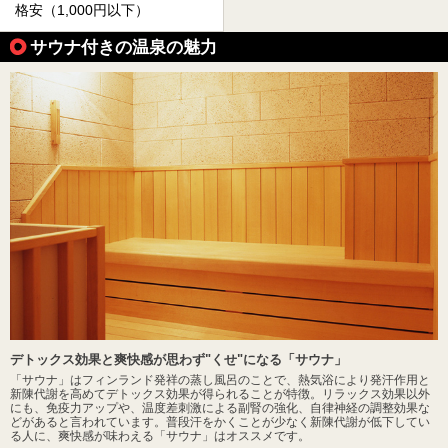
格安（1,000円以下）
サウナ付きの温泉の魅力
デトックス効果と爽快感が思わず"くせ"になる「サウナ」
「サウナ」はフィンランド発祥の蒸し風呂のことで、熱気浴により発汗作用と
新陳代謝を高めてデトックス効果が得られることが特徴。リラックス効果以外
にも、免疫力アップや、温度差刺激による副腎の強化、自律神経の調整効果な
どがあると言われています。普段汗をかくことが少なく新陳代謝が低下してい
る人に、爽快感が味わえる「サウナ」はオススメです。