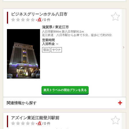
ビジネスグリーンホテル八日市
お気に入
りに追加
-点
/ 0 件
滋賀県 / 東近江市
八日市駅894m
新八日市駅911m
近江鉄道 八日市駅からお車で５分。徒歩にて約15分
営業時間
入浴料金 ～
宿泊
サウナ
楽天トラベルの宿泊プランを見る
関連情報から探す
アズイン東近江能登川駅前
お気に入
りに追加
-点
/ 0 件