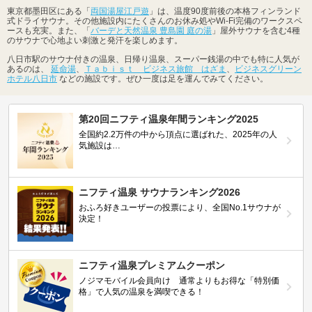
東京都墨田区にある「
両国湯屋江戸遊
」は、温度90度前後の本格フィンランド
式ドライサウナ。その他施設内にたくさんのお休み処やWi-Fi完備のワークスペ
ースも充実。また、「
バーデと天然温泉 豊島園 庭の湯
」屋外サウナを含む4種
のサウナで心地よい刺激と発汗を楽しめます。
八日市駅のサウナ付きの温泉、日帰り温泉、スーパー銭湯の中でも特に人気が
あるのは、
延命湯
、
Ｔａｂｉｓｔ ビジネス旅館 はざま
、
ビジネスグリーン
ホテル八日市
などの施設です。ぜひ一度は足を運んでみてください。
第20回ニフティ温泉年間ランキング2025
全国約2.2万件の中から頂点に選ばれた、2025年の人
気施設は…
ニフティ温泉 サウナランキング2026
おふろ好きユーザーの投票により、全国No.1サウナが
決定！
ニフティ温泉プレミアムクーポン
ノジマモバイル会員向け 通常よりもお得な「特別価
格」で人気の温泉を満喫できる！