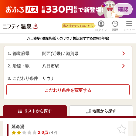
購入済チケットはこちら
ログイン
履歴
メニュー
八日市駅(滋賀県)近くのサウナ施設おすすめ(2026年版)
1. 都道府県
関西(近畿) / 滋賀県
2. 沿線・駅
八日市駅
3. こだわり条件
サウナ
こだわり条件を変更する
リストから探す
地図から探す
延命湯
お気に入
りに追加
2.0点
/ 4 件