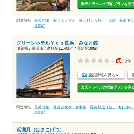
楽天トラベルの宿泊プランを見
関連情報
長浜 宿泊
長浜 カップル
長浜 ひとり旅・一人旅
長浜 女
虎姫駅
グリーンホテルＹｅｓ長浜 みなと館
滋賀県 / 長浜市 /
彦根駅11.40km
/
長浜駅388m
- 点
/ 0件
施設情報を見る
楽天トラベルの宿泊プランを見
関連情報
長浜 宿泊
長浜 お食事・食事処
長浜 駅近（徒歩10分以内
虎姫駅
浜湖月（はまこげつ）