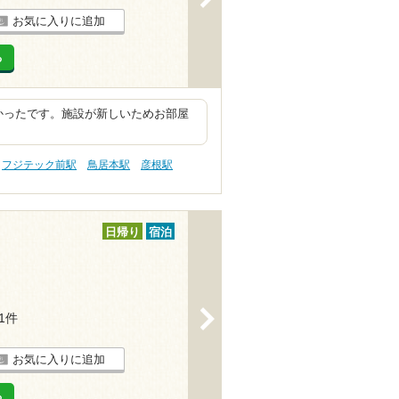
お気に入りに追加
る
かったです。施設が新しいためお部屋
フジテック前駅
鳥居本駅
彦根駅
日帰り
宿泊
>
11件
お気に入りに追加
る