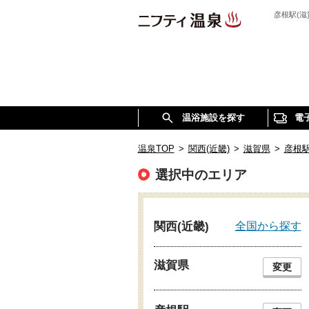
彦根駅(
温浴施設を探す
電
温泉TOP
>
関西(近畿)
>
滋賀県
>
彦根
選択中のエリア
全国から探す
関西(近畿)
滋賀県
変更