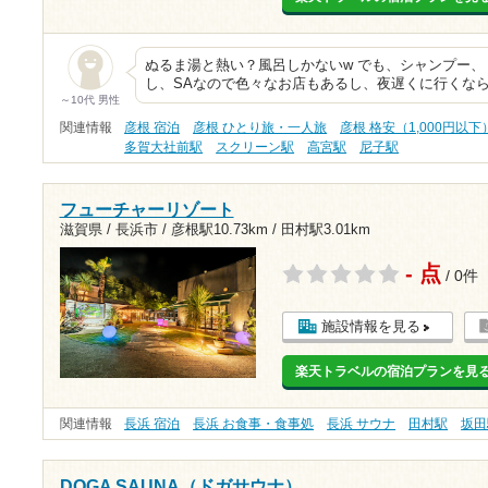
ぬるま湯と熱い？風呂しかないw でも、シャンプー
し、SAなので色々なお店もあるし、夜遅くに行くな
～10代 男性
関連情報
彦根 宿泊
彦根 ひとり旅・一人旅
彦根 格安（1,000円以下
多賀大社前駅
スクリーン駅
高宮駅
尼子駅
フューチャーリゾート
滋賀県 / 長浜市 /
彦根駅10.73km
/
田村駅3.01km
- 点
/ 0件
施設情報を見る
楽天トラベルの宿泊プランを見
関連情報
長浜 宿泊
長浜 お食事・食事処
長浜 サウナ
田村駅
坂田
DOGA SAUNA（ドガサウナ）