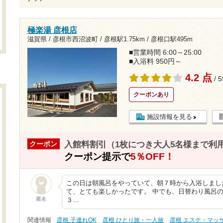
極楽湯 彦根店
滋賀県 / 彦根市西沼波町 /
彦根駅1.75km
/
彦根口駅495m
■営業時間 6:00～25:00
■入浴料 950円～
4.2 点
/ 
クーポンあり
施設情報を見る
入館料割引（1枚につき大人5名様まで利
クーポン
クーポン提示で
5％OFF！
この日は朝風呂をやっていて、朝７時から入浴しまし
て、とても楽しかったです。 中でも、日替わり風呂
匿名
３…
関連情報
彦根 子連れOK
彦根 ひとり旅・一人旅
彦根 エステ・マッ