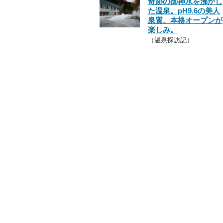
奇跡の御神水を沸かし
た温泉。pH9.6の美人
泉質。本格オープンが
楽しみ。
（温泉探訪記）