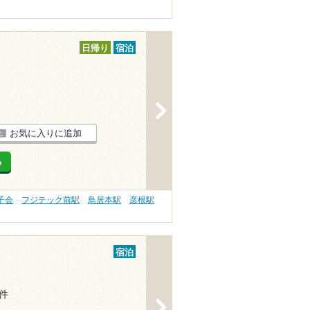
日帰り
宿泊
>
お気に入りに追加
る
子会
フジテック前駅
鳥居本駅
彦根駅
宿泊
1件
>