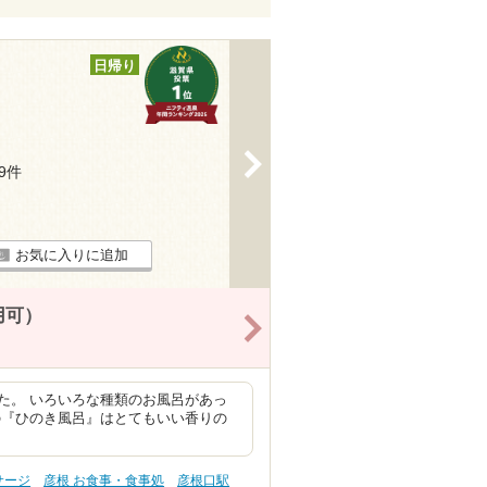
日帰り
>
59件
お気に入りに追加
用可）
>
た。 いろいろな種類のお風呂があっ
の『ひのき風呂』はとてもいい香りの
サージ
彦根 お食事・食事処
彦根口駅