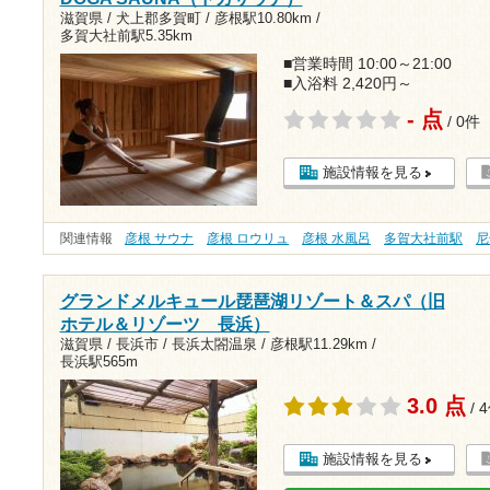
滋賀県 / 犬上郡多賀町 /
彦根駅10.80km
/
多賀大社前駅5.35km
■営業時間 10:00～21:00
■入浴料 2,420円～
- 点
/ 0件
施設情報を見る
関連情報
彦根 サウナ
彦根 ロウリュ
彦根 水風呂
多賀大社前駅
尼
グランドメルキュール琵琶湖リゾート＆スパ（旧
ホテル＆リゾーツ 長浜）
滋賀県 / 長浜市 / 長浜太閤温泉 /
彦根駅11.29km
/
長浜駅565m
3.0 点
/ 
施設情報を見る