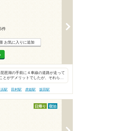
>
15件
お気に入りに追加
る
る琵琶湖の手前に４車線の道路が走って
ことがデメリットでしたが、それら…
長浜駅
田村駅
虎姫駅
坂田駅
日帰り
宿泊
>