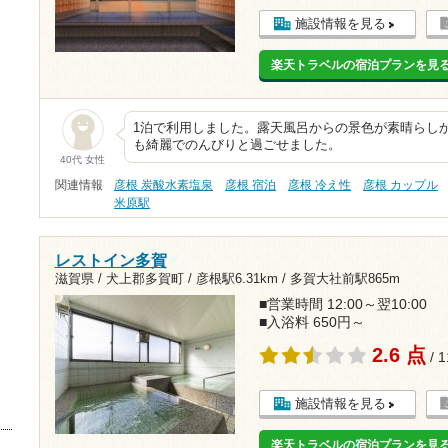
施設情報を見る
楽天トラベルの宿泊プランを見
1泊で利用しました。露天風呂からの景色が素晴らし
も綺麗でのんびりと過ごせました。
40代 女性
関連情報
彦根 炭酸水素塩泉
彦根 宿泊
彦根 冷え性
彦根 カップル
米原駅
レストイン多賀
滋賀県 / 犬上郡多賀町 /
彦根駅6.31km
/
多賀大社前駅865m
■営業時間 12:00～翌10:00
■入浴料 650円～
2.6 点
/ 
施設情報を見る
楽天トラベルの宿泊プランを見