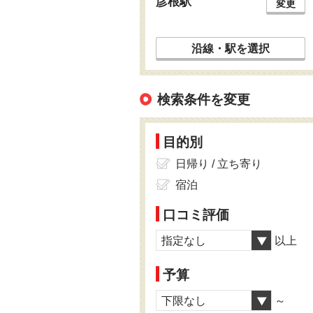
彦根駅
変更
沿線・駅を選択
検索条件を変更
目的別
日帰り / 立ち寄り
宿泊
口コミ評価
指定なし
以上
予算
下限なし
～