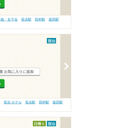
る
子旅・女子会
長浜駅
田村駅
坂田駅
宿泊
>
お気に入りに追加
る
）
長浜 ホテル
長浜駅
田村駅
坂田駅
日帰り
宿泊