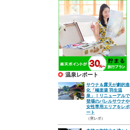
温泉レポート
サウナ＆露天が劇的進
化「極楽湯 羽生温
泉」！リニューアルで
登場のバレルサウナや
女性専用エリアをレポ
ート
（突レポ）