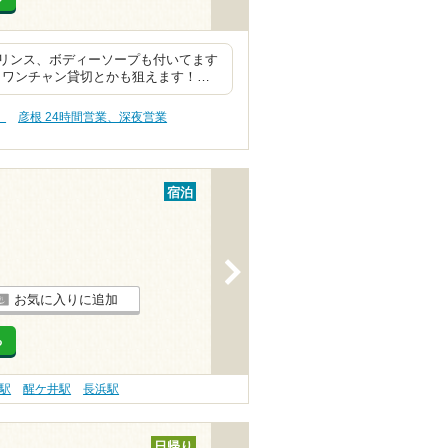
、リンス、ボディーソープも付いてます
らワンチャン貸切とかも狙えます！…
）
彦根 24時間営業、深夜営業
宿泊
>
お気に入りに追加
る
駅
醒ケ井駅
長浜駅
日帰り