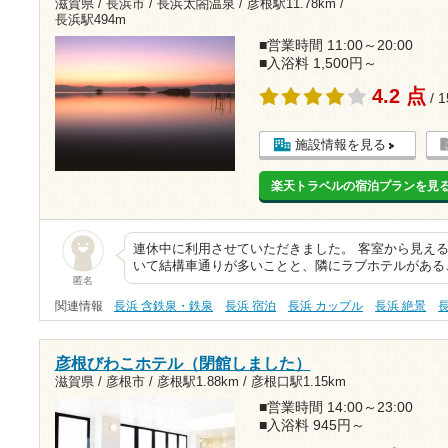
滋賀県 / 長浜市 / 長浜太閤温泉 /
彦根駅11.78km
/
長浜駅494m
■営業時間 11:00～20:00
■入浴料 1,500円～
4.2 点
/ 
施設情報を見る
楽天トラベルの宿泊プランを見
連休中に利用させていただきました。 客室から見え
いて結構車通りが多いことと、隣にラブホテルがある
匿名
関連情報
長浜 含鉄泉・鉄泉
長浜 宿泊
長浜 カップル
長浜 絶景
彦根びわこホテル（閉館しました）
滋賀県 / 彦根市 /
彦根駅1.88km
/
彦根口駅1.15km
■営業時間 14:00～23:00
■入浴料 945円～