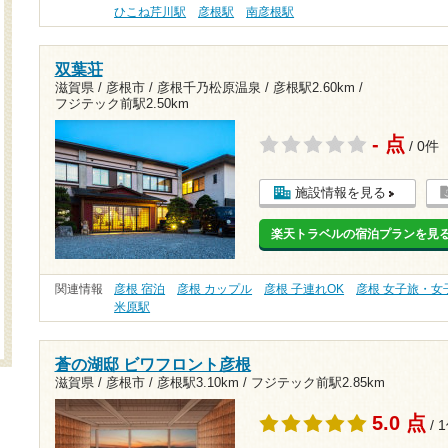
ひこね芹川駅
彦根駅
南彦根駅
双葉荘
滋賀県 / 彦根市 / 彦根千乃松原温泉 /
彦根駅2.60km
/
フジテック前駅2.50km
- 点
/ 0件
施設情報を見る
楽天トラベルの宿泊プランを見
関連情報
彦根 宿泊
彦根 カップル
彦根 子連れOK
彦根 女子旅・女
米原駅
蒼の湖邸 ビワフロント彦根
滋賀県 / 彦根市 /
彦根駅3.10km
/
フジテック前駅2.85km
5.0 点
/ 