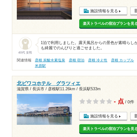
施設情報を見る
楽天トラベルの宿泊プランを見
1泊で利用しました。露天風呂からの景色が素晴らし
も綺麗でのんびりと過ごせました。
40代 女性
関連情報
彦根 炭酸水素塩泉
彦根 宿泊
彦根 冷え性
彦根 カップル
米原駅
北ビワコホテル グラツィエ
滋賀県 / 長浜市 /
彦根駅11.26km
/
長浜駅533m
- 点
/ 0件
施設情報を見る
楽天トラベルの宿泊プランを見