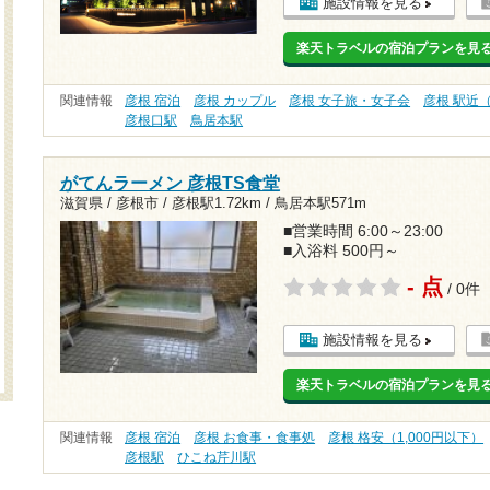
施設情報を見る
楽天トラベルの宿泊プランを見
関連情報
彦根 宿泊
彦根 カップル
彦根 女子旅・女子会
彦根 駅近
彦根口駅
鳥居本駅
がてんラーメン 彦根TS食堂
滋賀県 / 彦根市 /
彦根駅1.72km
/
鳥居本駅571m
■営業時間 6:00～23:00
■入浴料 500円～
- 点
/ 0件
施設情報を見る
楽天トラベルの宿泊プランを見
関連情報
彦根 宿泊
彦根 お食事・食事処
彦根 格安（1,000円以下）
彦根駅
ひこね芹川駅