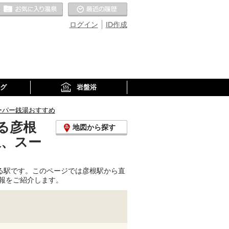
お気に入りの温泉
最近の履歴
ログイン
ID作成
グ
岩盤浴
ーパー銭湯おすすめ
る彦根
地図から探す
泉、スー
る駅です。このページでは彦根駅から直
報をご紹介します。