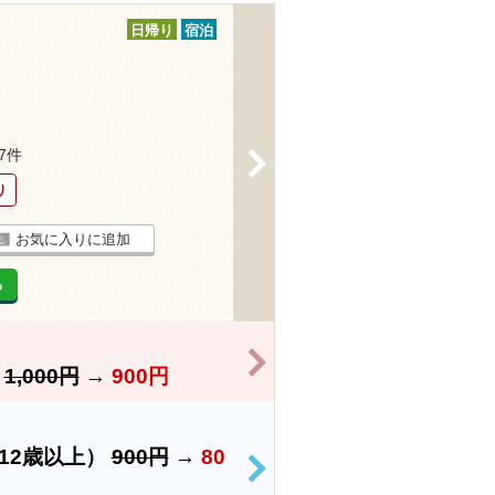
日帰り
宿泊
27件
>
り
お気に入りに追加
る
>
】
1,000円
→
900円
12歳以上）
900円
→
80
>