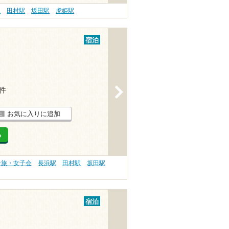
駅
田村駅
坂田駅
虎姫駅
宿泊
>
4件
お気に入りに追加
る
子旅・女子会
長浜駅
田村駅
坂田駅
宿泊