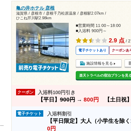
亀の井ホテル 彦根
滋賀県 / 彦根市 / 彦根千乃松原温泉 /
彦根駅2.07km
/
ひこね芹川駅2.98km
■営業時間 11:00～18:00
■入浴料 900円～
2.9 点
/ 
電子チケットあり
クーポンあ
施設情報を見る
楽天トラベルの宿泊プランを見
入浴料100円引き
クーポン
【平日】
900円
→
800円
【土日祝
入浴料割引
電子チケット
【平日限定】大人（小学生を除く
0円