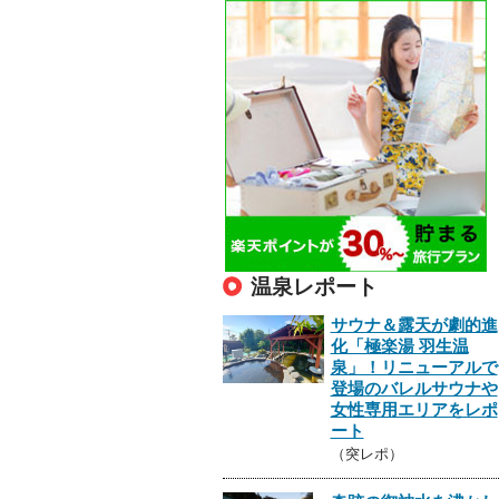
温泉レポート
サウナ＆露天が劇的進
化「極楽湯 羽生温
泉」！リニューアルで
登場のバレルサウナや
女性専用エリアをレポ
ート
（突レポ）