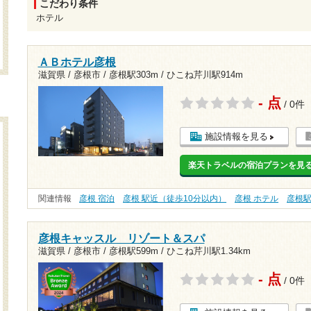
こだわり条件
ホテル
ＡＢホテル彦根
滋賀県 / 彦根市 /
彦根駅303m
/
ひこね芹川駅914m
- 点
/ 0件
施設情報を見る
楽天トラベルの宿泊プランを見
関連情報
彦根 宿泊
彦根 駅近（徒歩10分以内）
彦根 ホテル
彦根
彦根キャッスル リゾート＆スパ
滋賀県 / 彦根市 /
彦根駅599m
/
ひこね芹川駅1.34km
- 点
/ 0件