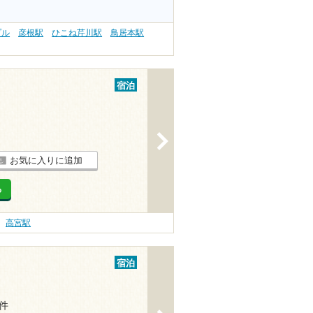
プル
彦根駅
ひこね芹川駅
鳥居本駅
宿泊
>
お気に入りに追加
る
高宮駅
宿泊
1件