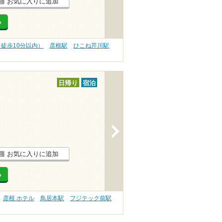
お気に入りに追加
る
（徒歩10分以内）
彦根駅
ひこね芹川駅
日帰り
宿泊
>
お気に入りに追加
る
彦根 ホテル
鳥居本駅
フジテック前駅