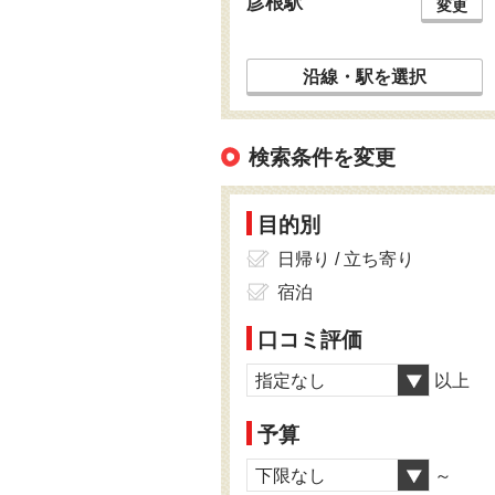
彦根駅
変更
沿線・駅を選択
検索条件を変更
目的別
日帰り / 立ち寄り
宿泊
口コミ評価
指定なし
以上
予算
下限なし
～