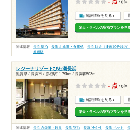
- 点
/ 0件
施設情報を見る
楽天トラベルの宿泊プランを見
関連情報
長浜 宿泊
長浜 お食事・食事処
長浜 駅近（徒歩10分以内
虎姫駅
レジーナリゾートびわ湖長浜
滋賀県 / 長浜市 /
彦根駅11.79km
/
長浜駅503m
- 点
/ 0件
施設情報を見る
楽天トラベルの宿泊プランを見
関連情報
長浜 含鉄泉・鉄泉
長浜 宿泊
長浜 冷え性
長浜 ペット