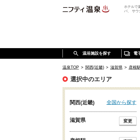
ホテルで
パ、 サ
温浴施設を探す
電
温泉TOP
>
関西(近畿)
>
滋賀県
>
彦根
選択中のエリア
全国から探す
関西(近畿)
滋賀県
変更