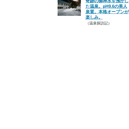
奇跡の御神水を沸かし
た温泉。pH9.6の美人
泉質。本格オープンが
楽しみ。
（温泉探訪記）