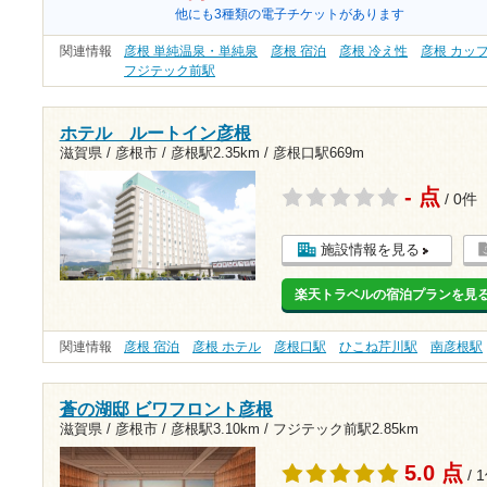
他にも3種類の電子チケットがあります
関連情報
彦根 単純温泉・単純泉
彦根 宿泊
彦根 冷え性
彦根 カッ
フジテック前駅
ホテル ルートイン彦根
滋賀県 / 彦根市 /
彦根駅2.35km
/
彦根口駅669m
- 点
/ 0件
施設情報を見る
楽天トラベルの宿泊プランを見
関連情報
彦根 宿泊
彦根 ホテル
彦根口駅
ひこね芹川駅
南彦根駅
蒼の湖邸 ビワフロント彦根
滋賀県 / 彦根市 /
彦根駅3.10km
/
フジテック前駅2.85km
5.0 点
/ 