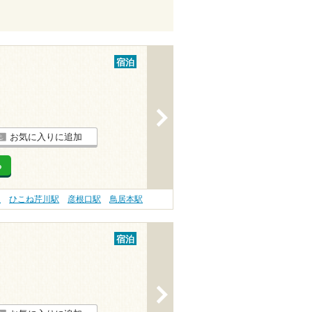
宿泊
>
お気に入りに追加
る
駅
ひこね芹川駅
彦根口駅
鳥居本駅
宿泊
>