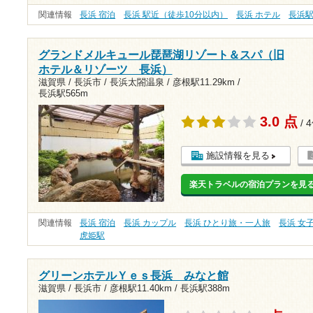
関連情報
長浜 宿泊
長浜 駅近（徒歩10分以内）
長浜 ホテル
長浜
グランドメルキュール琵琶湖リゾート＆スパ（旧
ホテル＆リゾーツ 長浜）
滋賀県 / 長浜市 / 長浜太閤温泉 /
彦根駅11.29km
/
長浜駅565m
3.0 点
/ 
施設情報を見る
楽天トラベルの宿泊プランを見
関連情報
長浜 宿泊
長浜 カップル
長浜 ひとり旅・一人旅
長浜 女
虎姫駅
グリーンホテルＹｅｓ長浜 みなと館
滋賀県 / 長浜市 /
彦根駅11.40km
/
長浜駅388m