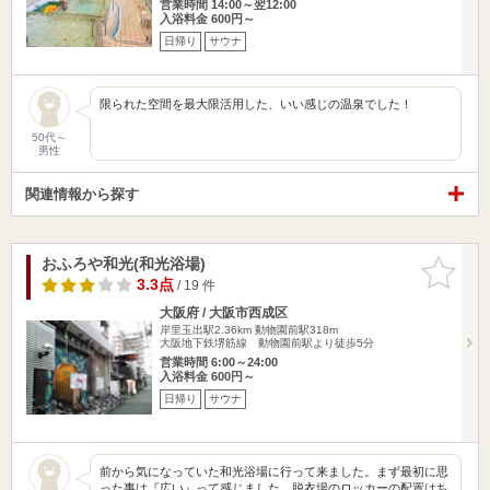
営業時間 14:00～翌12:00
入浴料金 600円～
日帰り
サウナ
限られた空間を最大限活用した、いい感じの温泉でした！
50代～
男性
関連情報から探す
おふろや和光(和光浴場)
お気に入
りに追加
3.3点
/ 19 件
大阪府 / 大阪市西成区
岸里玉出駅2.36km
動物園前駅318m
大阪地下鉄堺筋線 動物園前駅より徒歩5分
営業時間 6:00～24:00
入浴料金 600円～
日帰り
サウナ
前から気になっていた和光浴場に行って来ました。まず最初に思
った事は『広い』って感じました。脱衣場のロッカーの配置はち