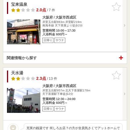
宝来温泉
お気に入
りに追加
2.0点
/ 7 件
大阪府 / 大阪市西成区
岸里玉出駅883m
岸里駅219m
南海本線 天下茶屋より徒歩2分
営業時間 10:00～17:30
入浴料金 600円～
日帰り
サウナ
関連情報から探す
天水湯
お気に入
りに追加
2.3点
/ 13 件
大阪府 / 大阪市西成区
岸里玉出駅957m
北天下茶屋駅178m
天下茶屋駅下車徒歩2分
営業時間 12:30～24:00
入浴料金 600円～
日帰り
サウナ
充実の銭湯です 何しろお店？の方が全員気さくでアットホームで