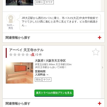
日帰り
サウナ
JR大正駅から西行のバスに乗り、市バスの(大正)中央中学校前で
下りて少しだけ西に進むと左手に見えてきます。ビル型の銭湯さ
ん…
50代～
男性
関連情報から探す
アーベイ 天王寺ホテル
お気に入
りに追加
-点
/ 0 件
大阪府 / 大阪市天王寺区
岸里玉出駅2.86km
天王寺駅153m
JR天王寺駅から歩いて30秒！
営業時間
入浴料金 ～
宿泊
サウナ
楽天トラベルの宿泊プランを見る
関連情報から探す