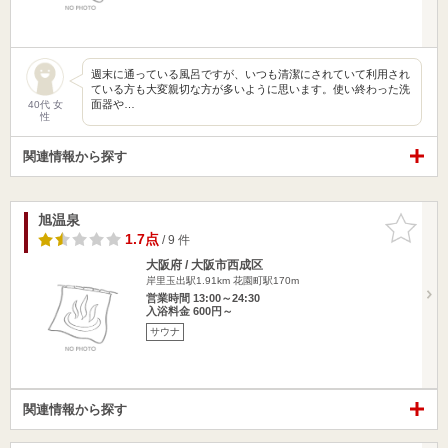
週末に通っている風呂ですが、いつも清潔にされていて利用され
ている方も大変親切な方が多いように思います。使い終わった洗
面器や…
40代 女
性
関連情報から探す
旭温泉
お気に入
りに追加
1.7点
/ 9 件
大阪府 / 大阪市西成区
岸里玉出駅1.91km
花園町駅170m
営業時間 13:00～24:30
入浴料金 600円～
サウナ
関連情報から探す