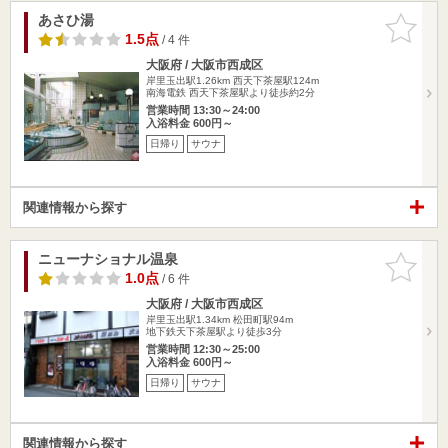
あさひ湯
お気に入
りに追加
1.5点
/ 4 件
大阪府 / 大阪市西成区
岸里玉出駅1.26km
西天下茶屋駅124m
南海電鉄 西天下茶屋駅より徒歩約2分
営業時間 13:30～24:00
入浴料金 600円～
日帰り
サウナ
関連情報から探す
ニューナショナル温泉
お気に入
りに追加
1.0点
/ 6 件
大阪府 / 大阪市西成区
岸里玉出駅1.34km
松田町駅94m
地下鉄天下茶屋駅より徒歩3分
営業時間 12:30～25:00
入浴料金 600円～
日帰り
サウナ
関連情報から探す