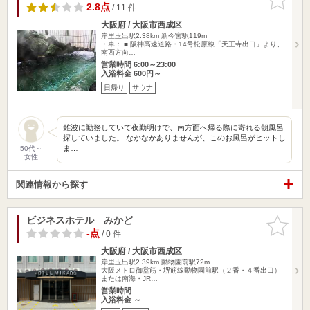
りに追加
2.8点
/ 11 件
大阪府 / 大阪市西成区
岸里玉出駅2.38km
新今宮駅119m
・車： ■ 阪神高速道路・14号松原線「天王寺出口」より、
南西方向…
営業時間 6:00～23:00
入浴料金 600円～
日帰り
サウナ
難波に勤務していて夜勤明けで、南方面へ帰る際に寄れる朝風呂
探していました。 なかなかありませんが、このお風呂がヒットし
ま…
50代～
女性
関連情報から探す
ビジネスホテル みかど
お気に入
りに追加
-点
/ 0 件
大阪府 / 大阪市西成区
岸里玉出駅2.39km
動物園前駅72m
大阪メトロ御堂筋・堺筋線動物園前駅（２番・４番出口）
または南海・JR…
営業時間
入浴料金 ～