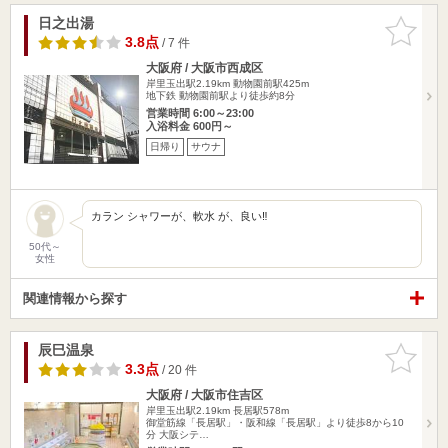
日之出湯
お気に入
りに追加
3.8点
/ 7 件
大阪府 / 大阪市西成区
岸里玉出駅2.19km
動物園前駅425m
地下鉄 動物園前駅より徒歩約8分
営業時間 6:00～23:00
入浴料金 600円～
日帰り
サウナ
カラン シャワーが、軟水 が、良い‼️
50代～
女性
関連情報から探す
辰巳温泉
お気に入
りに追加
3.3点
/ 20 件
大阪府 / 大阪市住吉区
岸里玉出駅2.19km
長居駅578m
御堂筋線「長居駅」・阪和線「長居駅」より徒歩8から10
分 大阪シテ…