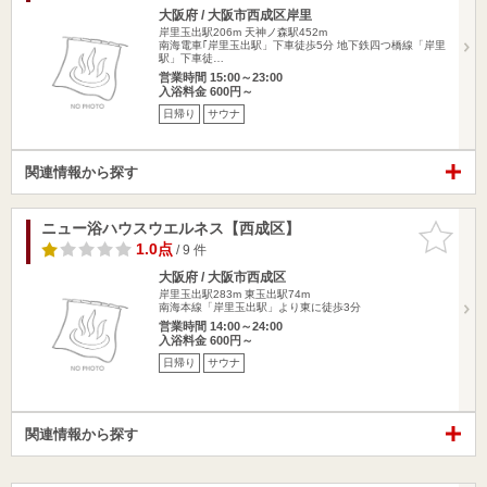
大阪府 / 大阪市西成区岸里
岸里玉出駅206m
天神ノ森駅452m
南海電車｢岸里玉出駅」下車徒歩5分 地下鉄四つ橋線「岸里
駅」下車徒…
営業時間 15:00～23:00
入浴料金 600円～
日帰り
サウナ
関連情報から探す
ニュー浴ハウスウエルネス【西成区】
お気に入
りに追加
1.0点
/ 9 件
大阪府 / 大阪市西成区
岸里玉出駅283m
東玉出駅74m
南海本線「岸里玉出駅」より東に徒歩3分
営業時間 14:00～24:00
入浴料金 600円～
日帰り
サウナ
関連情報から探す