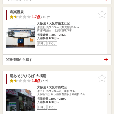
寿楽温泉
お気に入
りに追加
1.7点
/ 10 件
大阪府 / 大阪市住之江区
岸里玉出駅1.36km
北加賀屋駅344m
府道5号経由、北加賀屋駅下車
営業時間 15:00～22:30
入浴料金 600円～
日帰り
サウナ
関連情報から探す
湯あそびひろば 大福湯
お気に入
りに追加
1.5点
/ 5 件
大阪府 / 大阪市西成区
岸里玉出駅1.47km
松田町駅279m
大阪地下鉄 四つ橋線 花園駅より徒歩10分
営業時間 11:00～21:00
入浴料金 600円～
日帰り
サウナ