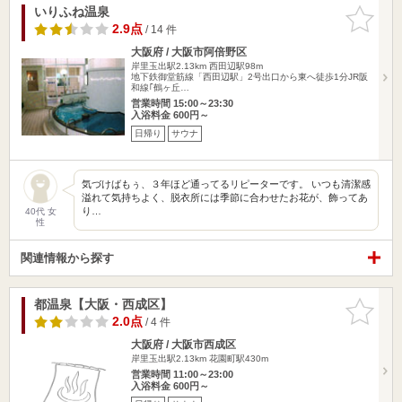
いりふね温泉
お気に入
りに追加
2.9点
/ 14 件
大阪府 / 大阪市阿倍野区
岸里玉出駅2.13km
西田辺駅98m
地下鉄御堂筋線「西田辺駅」2号出口から東へ徒歩1分JR阪
和線｢鶴ヶ丘…
営業時間 15:00～23:30
入浴料金 600円～
日帰り
サウナ
気づけばもぅ、３年ほど通ってるリピーターです。 いつも清潔感
溢れて気持ちよく、脱衣所には季節に合わせたお花が、飾ってあ
り…
40代 女
性
関連情報から探す
都温泉【大阪・西成区】
お気に入
りに追加
2.0点
/ 4 件
大阪府 / 大阪市西成区
岸里玉出駅2.13km
花園町駅430m
営業時間 11:00～23:00
入浴料金 600円～