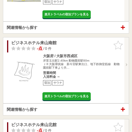
宿泊
サウナ
楽天トラベルの宿泊プランを見る
関連情報から探す
ビジネスホテル来山南館
お気に入
りに追加
-点
/ 0 件
大阪府 / 大阪市西成区
岸里玉出駅2.40km
動物園前駅60m
ＪＲ大阪環状線 新今宮駅東出口、地下鉄御堂筋線 動物
園前駅下車より共…
営業時間
入浴料金 ～
宿泊
サウナ
楽天トラベルの宿泊プランを見る
関連情報から探す
ビジネスホテル来山北館
お気に入
りに追加
-点
/ 0 件