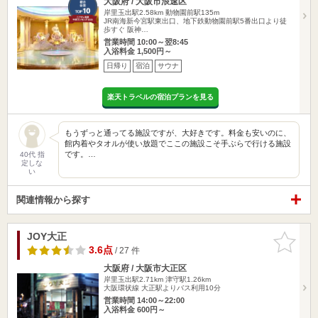
大阪府 / 大阪市浪速区
岸里玉出駅2.58km
動物園前駅135m
JR南海新今宮駅東出口、地下鉄動物園前駅5番出口より徒
歩すぐ 阪神…
営業時間 10:00～翌8:45
入浴料金 1,500円～
日帰り
宿泊
サウナ
楽天トラベルの宿泊プランを見る
もうずっと通ってる施設ですが、大好きです。料金も安いのに、
館内着やタオルが使い放題でここの施設こそ手ぶらで行ける施設
です。…
40代 指
定しな
い
関連情報から探す
JOY大正
お気に入
りに追加
3.6点
/ 27 件
大阪府 / 大阪市大正区
岸里玉出駅2.71km
津守駅1.26km
大阪環状線 大正駅よりバス利用10分
営業時間 14:00～22:00
入浴料金 600円～