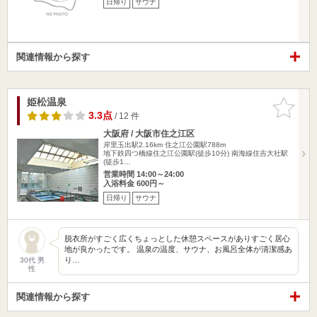
日帰り
サウナ
関連情報から探す
姫松温泉
お気に入
りに追加
3.3点
/ 12 件
大阪府 / 大阪市住之江区
岸里玉出駅2.16km
住之江公園駅788m
地下鉄四つ橋線住之江公園駅(徒歩10分) 南海線住吉大社駅
(徒歩1…
営業時間 14:00～24:00
入浴料金 600円～
日帰り
サウナ
脱衣所がすごく広くちょっとした休憩スペースがありすごく居心
地が良かったです。 温泉の温度、サウナ、お風呂全体が清潔感あ
り…
30代 男
性
関連情報から探す