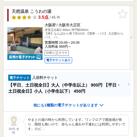
天然温泉 こうわの湯
お気に入
りに追加
3.5点
/ 46 件
大阪府 / 大阪市大正区
岸里玉出駅2.88km
津守駅680m
【車】なんばから車で約10分 【電車・バス】 大正駅から
バス、バ…
営業時間 10:00～24:30
入浴料金 900円～
日帰り
サウナ
電子チケットあり
入浴料チケット
電子チケット
【平日、土日祝全日】大人（中学生以上）
900円
【平日・
土日祝全日】小人（小学生以下）
450円
他にも1種類の電子チケットがあります
やまとの湯の時から利用しています。ワンフロアで開放感が有
り、階段も無いので、赤ちゃん連れや子連れには利用しやすいで
す。ロビ…
30代 女
性