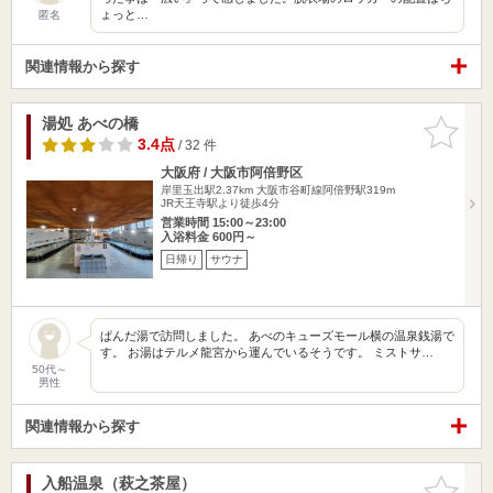
ょっと…
匿名
関連情報から探す
湯処 あべの橋
お気に入
りに追加
3.4点
/ 32 件
大阪府 / 大阪市阿倍野区
岸里玉出駅2.37km
大阪市谷町線阿倍野駅319m
JR天王寺駅より徒歩4分
営業時間 15:00～23:00
入浴料金 600円～
日帰り
サウナ
ぱんだ湯で訪問しました。 あべのキューズモール横の温泉銭湯で
す。 お湯はテルメ龍宮から運んでいるそうです。 ミストサ…
50代～
男性
関連情報から探す
入船温泉（萩之茶屋）
お気に入