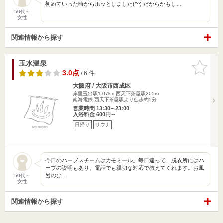
初めていった時からホッとしました(^^) だからかもし…
50代～
女性
関連情報から探す
玉水温泉
お気に入
りに追加
3.0点
/ 6 件
大阪府 / 大阪市西成区
岸里玉出駅1.07km
西天下茶屋駅205m
南海電鉄 西天下茶屋駅より徒歩約5分
営業時間 13:30～23:00
入浴料金 600円～
日帰り
サウナ
今日のハーブスチームはカモミール。毎日違って、脱衣所にはハ
ーブの説明もあり、電話でも親切な対応で教えてくれます。お風
呂のひ…
50代～
女性
関連情報から探す