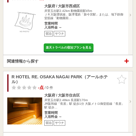
大阪府 / 大阪市西成区
岸里玉出駅2.42km
動物園前駅45m
ＪＲ大阪環状線、阪堺電鉄「新今宮駅」または、地下鉄御
堂筋線「動物園前…
営業時間
入浴料金 ～
宿泊
サウナ
楽天トラベルの宿泊プランを見る
関連情報から探す
R HOTEL RE. OSAKA NAGAI PARK（アールホテ
お気に入
ル）
りに追加
-点
/ 0 件
大阪府 / 大阪市住吉区
岸里玉出駅2.48km
長居駅170m
JR阪和線「長居」駅 徒歩1分 大阪メトロ御堂筋線「長居」
駅 徒歩…
営業時間
入浴料金 ～
宿泊
サウナ