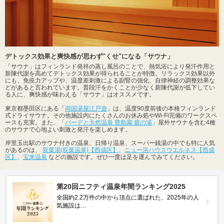
デトックス効果と爽快感が思わず"くせ"になる「サウナ」
「サウナ」はフィンランド発祥の蒸し風呂のことで、熱気浴により発汗作用と
新陳代謝を高めてデトックス効果が得られることが特徴。リラックス効果以外
にも、免疫力アップや、温度差刺激による副腎の強化、自律神経の調整効果な
どがあると言われています。普段汗をかくことが少なく新陳代謝が低下してい
る人に、爽快感が味わえる「サウナ」はオススメです。
東京都墨田区にある「
両国湯屋江戸遊
」は、温度90度前後の本格フィンランド
式ドライサウナ。その他施設内にたくさんのお休み処やWi-Fi完備のワークスペ
ースも充実。また、「
バーデと天然温泉 豊島園 庭の湯
」屋外サウナを含む4種
のサウナで心地よい刺激と発汗を楽しめます。
岸里玉出駅のサウナ付きの温泉、日帰り温泉、スーパー銭湯の中でも特に人気
があるのは、
双葉湯(双葉温泉)【西成区】
、
ニュー浴ハウスウエルネス【西成
区】
、
宝来温泉
などの施設です。ぜひ一度は足を運んでみてください。
第20回ニフティ温泉年間ランキング2025
全国約2.2万件の中から頂点に選ばれた、2025年の人
気施設は…