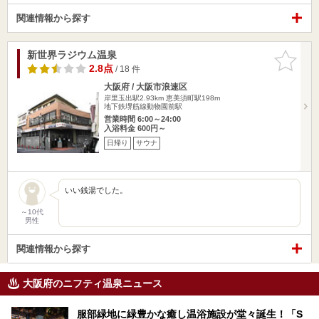
関連情報から探す
新世界ラジウム温泉
お気に入
りに追加
2.8点
/ 18 件
大阪府 / 大阪市浪速区
岸里玉出駅2.93km
恵美須町駅198m
地下鉄堺筋線動物園前駅
営業時間 6:00～24:00
入浴料金 600円～
日帰り
サウナ
いい銭湯でした。
～10代
男性
関連情報から探す
大阪府のニフティ温泉ニュース
服部緑地に緑豊かな癒し温浴施設が堂々誕生！「S