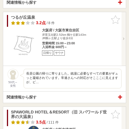
関連情報から探す
つるが丘温泉
お気に入
りに追加
3.2点
/ 8 件
大阪府 / 大阪市東住吉区
岸里玉出駅2.52km
鶴ケ丘駅143m
JR鶴ヶ丘駅より徒歩3分
営業時間 15:00～23:00
入浴料金 600円～
日帰り
サウナ
長居公園の帰りに寄りました。銭湯に必要なすべての要素がギュ
ッと凝縮されています。常連さんへの対応がそこここに見えます
が、ビ…
50代～
女性
関連情報から探す
SPAWORLD HOTEL＆RESORT（旧 スパワールド世
お気に入
界の大温泉）
りに追加
3.5点
/ 111 件