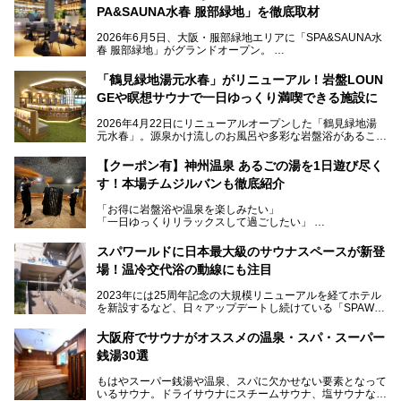
PA&SAUNA水春 服部緑地」を徹底取材
2026年6月5日、大阪・服部緑地エリアに「SPA&SAUNA水
春 服部緑地」がグランドオープン。
当初の計画から約5年の時を経て誕生した本施設は、温泉・
「鶴見緑地湯元水春」がリニューアル！岩盤LOUN
サウナ・岩盤浴・フィットネス・ラウンジ・レストランなど
GEや瞑想サウナで一日ゆっくり満喫できる施設に
を融合した、これまでの“水春”のイメージをさらに進化させ
た大型ウェルネス施設です。
2026年4月22日にリニューアルオープンした「鶴見緑地湯
元水春」。源泉かけ流しのお風呂や多彩な岩盤浴があること
今回はオープン前の内覧会に参加し、館内のこだわりポイン
で人気の施設ですが、リニューアルを経てこれまで以上
トを徹底取材してきました。
に“一日中くつろげる場所”としてパワーアップしています。
サウナー注目の3種のサウナや160cmの深水風呂、没入感の
【クーポン有】神州温泉 あるごの湯を1日遊び尽く
高い岩盤浴エリア、日本最大の台数を誇る最新AIフィットネ
す！本場チムジルバンも徹底紹介
今回のリニューアルでは、新たに登場した瞑想サウナをはじ
スマシンなど、見どころ満載の館内を詳しくご紹介します。
め、岩盤浴エリアや休憩スペースの充実、レストランなど、
「お得に岩盤浴や温泉を楽しみたい」
見どころが盛りだくさん。日常の疲れを癒やしたい方はもち
「一日ゆっくりリラックスして過ごしたい」
ろん、休日にゆったり過ごしたい方にもぴったりの内容とな
そんな方におすすめなのが、クーポンを使ってお得に長時間
っています。
利用できる「神州温泉 あるごの湯」です。
スパワールドに日本最大級のサウナスペースが新登
本記事では、そんなリニューアル後の注目ポイントを詳しく
場！温冷交代浴の動線にも注目
あるごの湯は、大阪府豊中市にある日帰り温浴施設で、阪急
紹介します。これから「鶴見緑地湯元水春」に訪れる方や、
宝塚線「三国駅」から徒歩約10分とアクセスも良好です。
より満足度の高い過ごし方をしたい方はぜひお読みくださ
2023年には25周年記念の大規模リニューアルを経てホテル
チムジルバン（岩盤浴）を中心に、発汗・リラックス・漫画
い。
を新設するなど、日々アップデートし続けている「SPAWO
タイムまで満喫できる長時間滞在型の施設なので、一日中ゆ
RLD HOTEL＆RESORT」（以下スパワールド）。
ったりと過ごしたいときにおすすめ。大うちわやタオルによ
そんなスパワールドが2025年11月15日（土）に、新たな浴
る迫力ある熱波パフォーマンスも毎日行われており、“とと
大阪府でサウナがオススメの温泉・スパ・スーパー
室や日本最大級140人収容の大規模サウナを携えてリニュー
のう”体験をしっかり楽しめるのもポイントです。
銭湯30選
アルオープン！浴室である4F・6Fそれぞれにリニューアル
が施されており、その総工費はなんと13.5億円！
さらに館内でくつろぐだけでなく、隣接するビルにはカラオ
もはやスーパー銭湯や温泉、スパに欠かせない要素となって
大規模リニューアルの全容を確認すべく、リニューアルプレ
ケやボウリングといった遊び場もあり、友人同士やカップル
いるサウナ。ドライサウナにスチームサウナ、塩サウナな
オープンイベントに行ってきました！今回はそのリニューア
で“遊び+癒し”の一日を過ごすのにもぴったり。