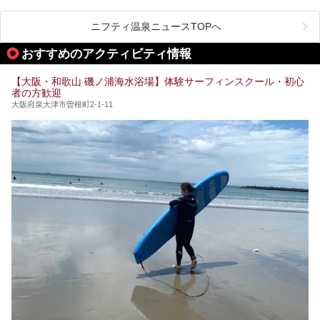
ど、いくつか異なるタイプが楽しめたり、水風呂や外気浴ス
ル部分の概要をお届けします。
ペース、ロウリュウなど、心ゆくまで楽しむためのサービス
今回は、あるごの湯を訪問し、チムジルバンやお風呂、食事
が充実した施設も多くみられます。
ニフティ温泉ニュースTOPへ
処にいたるまで魅力をたっぷり堪能してきたので、その全容
を詳しく紹介します！
今回はそんなサウナにこだわった、大阪府内のオススメ温
おすすめのアクティビティ情報
泉・銭湯・スパを30件紹介したいと思います！
【大阪・和歌山 磯ノ浦海水浴場】体験サーフィンスクール・初心
者の方歓迎
大阪府泉大津市曽根町2-1-11