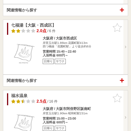
関連情報から探す
七福湯【大阪・西成区】
お気に入
りに追加
2.0点
/ 6 件
大阪府 / 大阪市西成区
岸里玉出駅1.86km
花園町駅413m
四つ橋線「花園町駅」より徒歩約6分
営業時間 15:40～22:40
入浴料金 600円～
日帰り
サウナ
関連情報から探す
福水温泉
お気に入
りに追加
2.5点
/ 16 件
大阪府 / 大阪市阿倍野区阪南町
岸里玉出駅1.90km
昭和町駅231m
営業時間 15:00～23:00
入浴料金 600円～
日帰り
サウナ