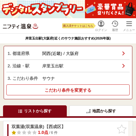
購入済チケットはこちら
ログイン
履歴
メニュー
岸里玉出駅(大阪府)近くのサウナ施設おすすめ(2026年版)
1. 都道府県
関西(近畿) / 大阪府
2. 沿線・駅
岸里玉出駅
3. こだわり条件
サウナ
こだわり条件を変更する
リストから探す
地図から探す
双葉湯(双葉温泉)【西成区】
お気に入
りに追加
1.0点
/ 6 件