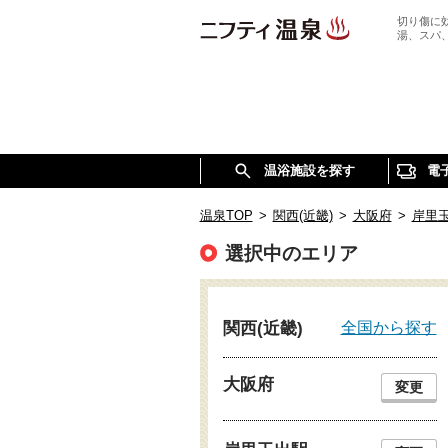
切り傷に
湯、スパ
温浴施設を探す
電
温泉TOP
>
関西(近畿)
>
大阪府
>
岸里
選択中のエリア
全国から探す
関西(近畿)
大阪府
変更