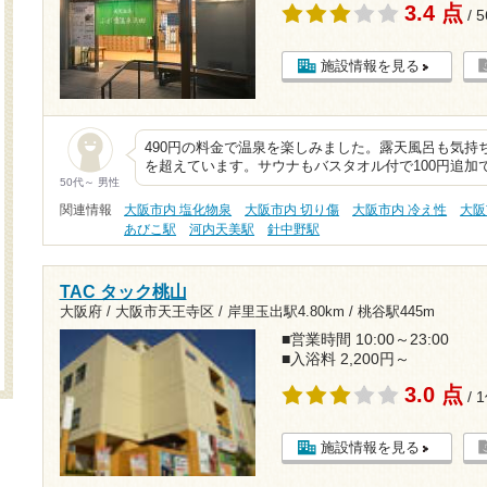
3.4 点
/ 
施設情報を見る
490円の料金で温泉を楽しみました。露天風呂も気持
を超えています。サウナもバスタオル付で100円追加
50代～ 男性
関連情報
大阪市内 塩化物泉
大阪市内 切り傷
大阪市内 冷え性
大阪
あびこ駅
河内天美駅
針中野駅
TAC タック桃山
大阪府 / 大阪市天王寺区 /
岸里玉出駅4.80km
/
桃谷駅445m
■営業時間 10:00～23:00
■入浴料 2,200円～
3.0 点
/ 
施設情報を見る