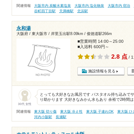
関連情報
大阪市内 炭酸水素塩泉
大阪市内 塩化物泉
大阪市内 宿泊
谷町四丁目駅
天満橋駅
北浜駅
永和湯
大阪府 / 東大阪市 /
岸里玉出駅8.09km
/
俊徳道駅266m
■営業時間 14:00～25:00
■入浴料 600円～
2.8 点
/ 
施設情報を見る
とっても大好きなお風呂です バスタオル持ち込みでサ
り助かります 大好きなみかん水もあり 余裕で2時間
30代 女性
関連情報
東大阪 切り傷
東大阪 冷え性
東大阪 子連れOK
東大阪 
河内小阪駅
長瀬駅