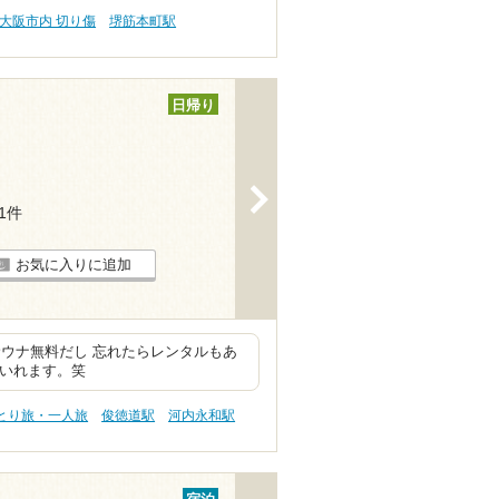
大阪市内 切り傷
堺筋本町駅
日帰り
>
11件
お気に入りに追加
ウナ無料だし 忘れたらレンタルもあ
はいれます。笑
ひとり旅・一人旅
俊徳道駅
河内永和駅