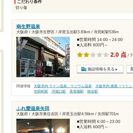
こだわり条件
切り傷
南生野温泉
大阪府 / 大阪市生野区 /
岸里玉出駅3.83km
/
寺田町駅536m
■営業時間 14:00～24:00
■入浴料 600円～
2.0 点
/ 
施設情報を見る
関連情報
大阪市内 ラドン温泉、ラジウム温泉
大阪市内 痛風（つうふ
寺田町駅
河堀口駅
美章園駅
桃谷駅
ふれ愛温泉矢田
大阪府 / 大阪市東住吉区 /
岸里玉出駅4.56km
/
矢田駅701m
■営業時間 6:00～23:00
■入浴料 600円～