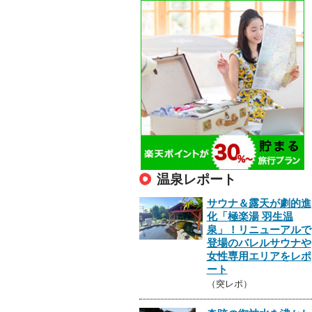
温泉レポート
サウナ＆露天が劇的進
化「極楽湯 羽生温
泉」！リニューアルで
登場のバレルサウナや
女性専用エリアをレポ
ート
（突レポ）