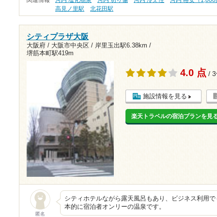
高見ノ里駅
北花田駅
シティプラザ大阪
大阪府 / 大阪市中央区 /
岸里玉出駅6.38km
/
堺筋本町駅419m
4.0 点
/ 
施設情報を見る
楽天トラベルの宿泊プランを見
シティホテルながら露天風呂もあり、ビジネス利用で
本的に宿泊者オンリーの温泉です。
匿名