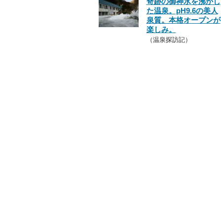
奇跡の御神水を沸かし
た温泉。pH9.6の美人
泉質。本格オープンが
楽しみ。
（温泉探訪記）