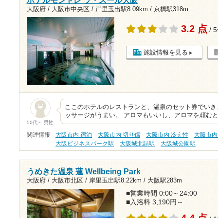
ホテルモントレ ラ・スール大阪
大阪府 / 大阪市中央区 /
岸里玉出駅8.09km
/
京橋駅318m
3.2 点
/ 
施設情報を見る
ここのホテルのレストランと、温泉のセット券でいき
ッサージがうまい。 アロマもいいし、アロマを頼む
50代～ 男性
関連情報
大阪市内 宿泊
大阪市内 切り傷
大阪市内 冷え性
大阪市内
大阪ビジネスパーク駅
大阪城北詰駅
大阪城公園駅
うめきた温泉 蓮 Wellbeing Park
大阪府 / 大阪市北区 /
岸里玉出駅8.22km
/
大阪駅283m
■営業時間 0:00～24:00
■入浴料 3,190円～
4.4 点