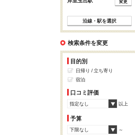
岸里玉出駅
変更
沿線・駅を選択
検索条件を変更
目的別
日帰り / 立ち寄り
宿泊
口コミ評価
指定なし
以上
予算
下限なし
～