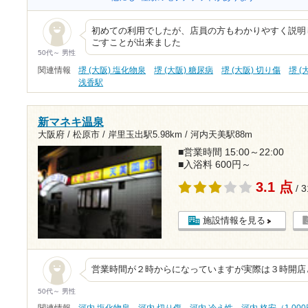
初めての利用でしたが、店員の方もわかりやすく説明
ごすことが出来ました
50代～ 男性
関連情報
堺 (大阪) 塩化物泉
堺 (大阪) 糖尿病
堺 (大阪) 切り傷
堺 (
浅香駅
新マネキ温泉
大阪府 / 松原市 /
岸里玉出駅5.98km
/
河内天美駅88m
■営業時間 15:00～22:00
■入浴料 600円～
3.1 点
/ 
施設情報を見る
営業時間が２時からになっていますが実際は３時開店
50代～ 男性
関連情報
河内 塩化物泉
河内 切り傷
河内 冷え性
河内 格安（1,00