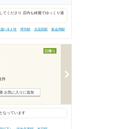
してくださり 店内も綺麗でゆっくり過
大阪) 冷え性
堺市駅
北花田駅
新金岡駅
日帰り
>
31件
お気に入りに追加
となっています
0円以下）
河内天美駅
布忍駅