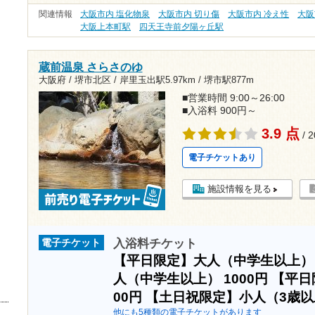
関連情報
大阪市内 塩化物泉
大阪市内 切り傷
大阪市内 冷え性
大阪
大阪上本町駅
四天王寺前夕陽ヶ丘駅
蔵前温泉 さらさのゆ
大阪府 / 堺市北区 /
岸里玉出駅5.97km
/
堺市駅877m
■営業時間 9:00～26:00
■入浴料 900円～
3.9 点
/ 
電子チケットあり
施設情報を見る
入浴料チケット
電子チケット
【平日限定】大人（中学生以上
人（中学生以上）
1000円
【平日
00円
【土日祝限定】小人（3歳
他にも5種類の電子チケットがあります