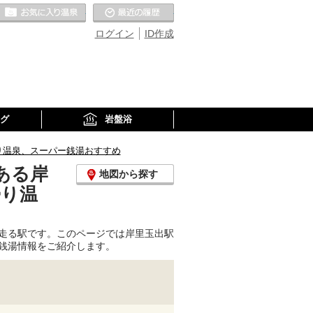
お気に入りの温泉
最近の履歴
ログイン
ID作成
グ
岩盤浴
り温泉、スーパー銭湯おすすめ
ある岸
地図から探す
帰り温
走る駅です。このページでは岸里玉出駅
銭湯情報をご紹介します。