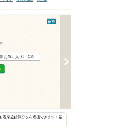
宿泊
3件
お気に入りに追加
>
る
も温泉旅館気分をを堪能できます！基