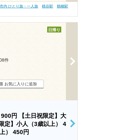
市内 ひとり旅・一人旅
桃谷駅
鶴橋駅
日帰り
>
208件
お気に入りに追加
）
900円
【土日祝限定】大
限定】小人（3歳以上）
4
>
以上）
450円