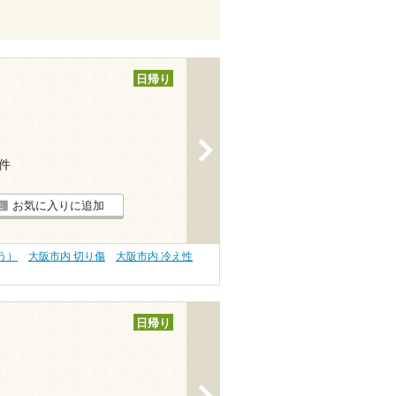
日帰り
>
7件
お気に入りに追加
う）
大阪市内 切り傷
大阪市内 冷え性
日帰り
>