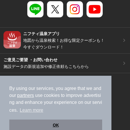
ニフティ温泉アプリ
地図から温泉検索！お得な限定クーポンも！
今すぐダウンロード！
ご意見ご要望 ・お問い合わせ
施設データの新規追加や修正依頼もこちらから
スマートフォン
/
PC
加盟店募集（資料請求）
広告出稿のご案内
By using our services, you agree that we and
our
partners
use cookies to improve advertisi
利用規約
ライフスタイルMEMBERS+規約
ng and enhance your experience on our servi
特定商取引法に基づく表記
ヘルプ
採用情報
ces.
Learn more
運営会社
個人情報保護ポリシー
©NIFTY Lifestyle Co., Ltd.
OK