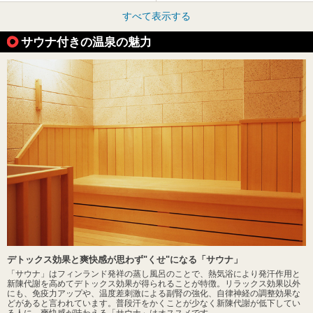
すべて表示する
サウナ付きの温泉の魅力
デトックス効果と爽快感が思わず"くせ"になる「サウナ」
「サウナ」はフィンランド発祥の蒸し風呂のことで、熱気浴により発汗作用と
新陳代謝を高めてデトックス効果が得られることが特徴。リラックス効果以外
にも、免疫力アップや、温度差刺激による副腎の強化、自律神経の調整効果な
どがあると言われています。普段汗をかくことが少なく新陳代謝が低下してい