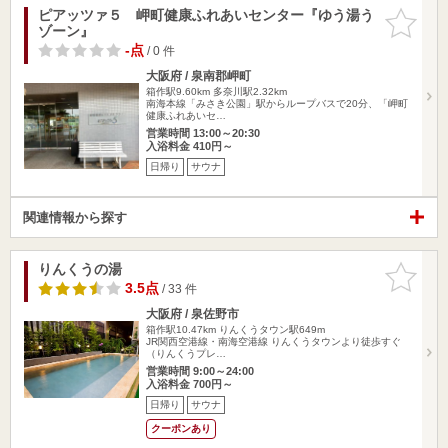
ピアッツァ５ 岬町健康ふれあいセンター『ゆう湯う
お気に入
ゾーン』
りに追加
-点
/ 0 件
大阪府 / 泉南郡岬町
箱作駅9.60km
多奈川駅2.32km
南海本線「みさき公園」駅からループバスで20分、「岬町
健康ふれあいセ…
営業時間 13:00～20:30
入浴料金 410円～
日帰り
サウナ
関連情報から探す
りんくうの湯
お気に入
りに追加
3.5点
/ 33 件
大阪府 / 泉佐野市
箱作駅10.47km
りんくうタウン駅649m
JR関西空港線・南海空港線 りんくうタウンより徒歩すぐ
（りんくうプレ…
営業時間 9:00～24:00
入浴料金 700円～
日帰り
サウナ
クーポンあり