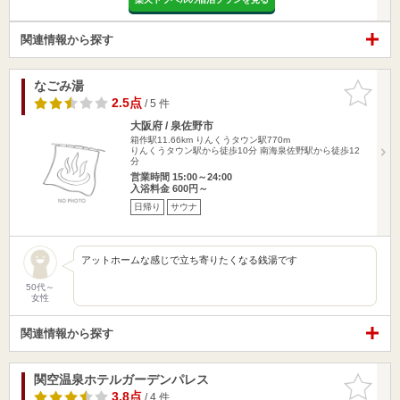
関連情報から探す
なごみ湯
お気に入
りに追加
2.5点
/ 5 件
大阪府 / 泉佐野市
箱作駅11.66km
りんくうタウン駅770m
りんくうタウン駅から徒歩10分 南海泉佐野駅から徒歩12
分
営業時間 15:00～24:00
入浴料金 600円～
日帰り
サウナ
アットホームな感じで立ち寄りたくなる銭湯です
50代～
女性
関連情報から探す
関空温泉ホテルガーデンパレス
お気に入
りに追加
3.8点
/ 4 件