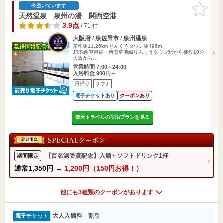
お気に入
今空いています
りに追加
天然温泉 泉州の湯 関西空港
3.9点
/ 71 件
大阪府 / 泉佐野市 / 泉州温泉
箱作駅11.26km
りんくうタウン駅496m
JR関西空港線・南海空港線りんくうタウン駅から徒歩10分
大阪から…
営業時間 7:00～24:00
入浴料金 900円～
日帰り
サウナ
電子チケットあり
クーポンあり
楽天トラベルの宿泊プランを見る
【百名湯受賞記念】入館＋ソフトドリンク1杯
期間限定
通常
1,350円
→
1,200円（150円お得！）
他にも3種類のクーポンがあります
大人入館料 割引
電子チケット