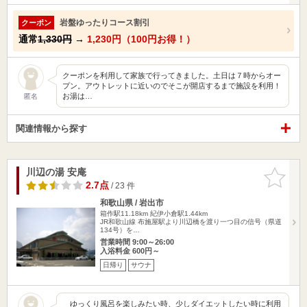
岩盤ゆったりコース割引
クーポン
通常
1,330円
→
1,230円（100円お得！）
クーポンを利用して家族で行ってきました。土日は７時からオー
プン。アウトレットに近いのでそこが開店するまで施設を利用！
お湯は…
匿名
関連情報から探す
川辺の湯 安庵
お気に入
りに追加
2.7点
/ 23 件
和歌山県 / 岩出市
箱作駅11.18km
紀伊小倉駅1.44km
JR和歌山線 布施屋駅より川辺橋を渡り一つ目の信号（県道
134号）を…
営業時間 9:00～26:00
入浴料金 600円～
日帰り
サウナ
ゆっくり風呂を楽しみたい時、少しダイエットしたい時に利用