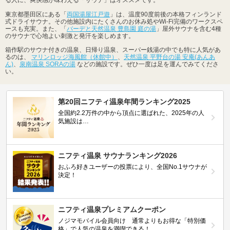
る人に、爽快感が味わえる「サウナ」はオススメです。
東京都墨田区にある「
両国湯屋江戸遊
」は、温度90度前後の本格フィンランド
式ドライサウナ。その他施設内にたくさんのお休み処やWi-Fi完備のワークスペ
ースも充実。また、「
バーデと天然温泉 豊島園 庭の湯
」屋外サウナを含む4種
のサウナで心地よい刺激と発汗を楽しめます。
箱作駅のサウナ付きの温泉、日帰り温泉、スーパー銭湯の中でも特に人気があ
るのは、
マリンロッジ海風館（休館中）
、
天然温泉 平野台の湯 安庵(あんあ
ん)
、
泉南温泉 SORAの湯
などの施設です。ぜひ一度は足を運んでみてくださ
い。
第20回ニフティ温泉年間ランキング2025
全国約2.2万件の中から頂点に選ばれた、2025年の人
気施設は…
ニフティ温泉 サウナランキング2026
おふろ好きユーザーの投票により、全国No.1サウナが
決定！
ニフティ温泉プレミアムクーポン
ノジマモバイル会員向け 通常よりもお得な「特別価
格」で人気の温泉を満喫できる！