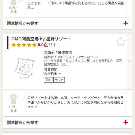
してます。 日替わりで風呂場が変わるので、むしろ風呂か炭酸
泉…
50代～
男性
関連情報から探す
OMO関西空港 by 星野リゾート
お気に入
りに追加
5.0点
/ 1 件
大阪府 / 泉佐野市
箱作駅11.18km
りんくうタウン駅118m
JR・南海電鉄「りんくうタウン駅」より徒歩約1分、関西
国際空港よりお…
営業時間
入浴料金 ～
宿泊
サウナ
星野リゾートは温泉に本気。ルーフトップバーと、三方全面ガラ
ス張りからひかりがさし、海に浮かぶ関空を眺めながらの朝食ビ
ュッフ…
50代～
女性
関連情報から探す