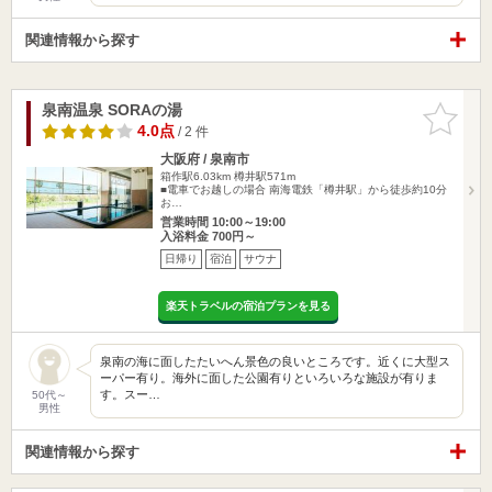
関連情報から探す
泉南温泉 SORAの湯
お気に入
りに追加
4.0点
/ 2 件
大阪府 / 泉南市
箱作駅6.03km
樽井駅571m
■電車でお越しの場合 南海電鉄「樽井駅」から徒歩約10分
お…
営業時間 10:00～19:00
入浴料金 700円～
日帰り
宿泊
サウナ
楽天トラベルの宿泊プランを見る
泉南の海に面したたいへん景色の良いところです。近くに大型ス
ーパー有り。海外に面した公園有りといろいろな施設が有りま
す。スー…
50代～
男性
関連情報から探す