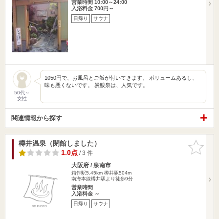
営業時間 10:00～24:00
入浴料金 700円～
日帰り
サウナ
1050円で、お風呂とご飯が付いてきます。 ボリュームあるし、
味も悪くないです。 炭酸泉は、人気です。
50代～
女性
関連情報から探す
樽井温泉（閉館しました）
お気に入
りに追加
1.0点
/ 3 件
大阪府 / 泉南市
箱作駅5.45km
樽井駅504m
南海本線樽井駅より徒歩9分
営業時間
入浴料金 ～
日帰り
サウナ