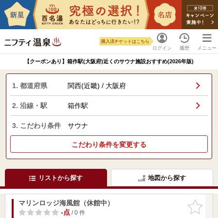
購入済チケットはこちら
ログイン
履歴
メニュー
【クーポンあり】箱作駅(大阪府)近くのサウナ施設おすすめ(2026年版)
1. 都道府県
関西(近畿) / 大阪府
2. 沿線・駅
箱作駅
3. こだわり条件
サウナ
こだわり条件を変更する
リストから探す
地図から探す
マリンロッジ海風館（休館中）
お気に入
りに追加
-点
/ 0 件