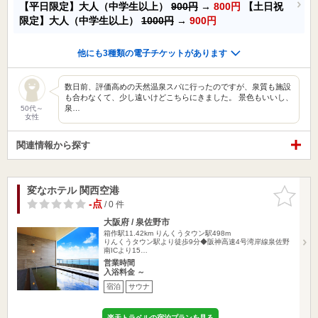
【平日限定】大人（中学生以上）
900円
→
800円
【土日祝
限定】大人（中学生以上）
1000円
→
900円
他にも3種類の電子チケットがあります
数日前、評価高めの天然温泉スパに行ったのですが、泉質も施設
も合わなくて、少し遠いけどこちらにきました。 景色もいいし、
泉…
50代～
女性
関連情報から探す
変なホテル 関西空港
お気に入
りに追加
-点
/ 0 件
大阪府 / 泉佐野市
箱作駅11.42km
りんくうタウン駅498m
りんくうタウン駅より徒歩9分◆阪神高速4号湾岸線泉佐野
南ICより15…
営業時間
入浴料金 ～
宿泊
サウナ
楽天トラベルの宿泊プランを見る