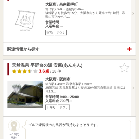
大阪府 / 泉南郡岬町
箱作駅2.94km
淡輪駅546m
淡輪駅より徒歩約15分、大阪市内から電車で約1時間、和
歌山市内からも…
営業時間
入浴料金 ～
宿泊
サウナ
関連情報から探す
天然温泉 平野台の湯 安庵(あんあん)
お気に入
りに追加
3.6点
/ 18 件
大阪府 / 阪南市
箱作駅4.45km
和泉鳥取駅1.58km
JR阪和線 和泉鳥取駅より徒歩30分阪和自動車道 泉南ICよ
り2.5…
営業時間 9:00～25:00
入浴料金 700円～
日帰り
サウナ
ゴルフ練習後のお風呂が気持ちよさそうです。
～10代
男性