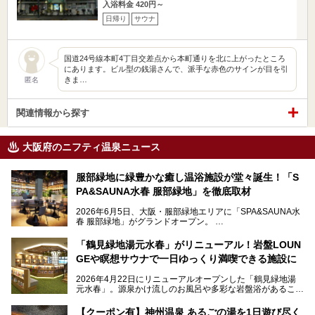
入浴料金 420円～
日帰り
サウナ
国道24号線本町4丁目交差点から本町通りを北に上がったところ
にあります。ビル型の銭湯さんで、派手な赤色のサインが目を引
きま…
匿名
関連情報から探す
大阪府のニフティ温泉ニュース
服部緑地に緑豊かな癒し温浴施設が堂々誕生！「S
PA&SAUNA水春 服部緑地」を徹底取材
2026年6月5日、大阪・服部緑地エリアに「SPA&SAUNA水
春 服部緑地」がグランドオープン。
当初の計画から約5年の時を経て誕生した本施設は、温泉・
「鶴見緑地湯元水春」がリニューアル！岩盤LOUN
サウナ・岩盤浴・フィットネス・ラウンジ・レストランなど
GEや瞑想サウナで一日ゆっくり満喫できる施設に
を融合した、これまでの“水春”のイメージをさらに進化させ
た大型ウェルネス施設です。
2026年4月22日にリニューアルオープンした「鶴見緑地湯
元水春」。源泉かけ流しのお風呂や多彩な岩盤浴があること
今回はオープン前の内覧会に参加し、館内のこだわりポイン
で人気の施設ですが、リニューアルを経てこれまで以上
トを徹底取材してきました。
に“一日中くつろげる場所”としてパワーアップしています。
サウナー注目の3種のサウナや160cmの深水風呂、没入感の
【クーポン有】神州温泉 あるごの湯を1日遊び尽く