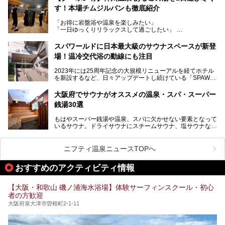
高い岩盤浴エリア、日本最大の台数を誇る最新AIフィットネ
す！本場チムジルバンも徹底紹介
今回のリニューアルでは、新たに登場した瞑想サウナをはじ
スマシンなど、見どころ満載の館内を詳しくご紹介します。
め、岩盤浴エリアや休憩スペースの充実、レストランなど、
「お得に岩盤浴や温泉を楽しみたい」
見どころが盛りだくさん。日常の疲れを癒やしたい方はもち
「一日ゆっくりリラックスして過ごしたい」
ろん、休日にゆったり過ごしたい方にもぴったりの内容とな
そんな方におすすめなのが、クーポンを使ってお得に長時間
っています。
利用できる「神州温泉 あるごの湯」です。
スパワールドに日本最大級のサウナスペースが新登
本記事では、そんなリニューアル後の注目ポイントを詳しく
場！温冷交代浴の動線にも注目
あるごの湯は、大阪府豊中市にある日帰り温浴施設で、阪急
紹介します。これから「鶴見緑地湯元水春」に訪れる方や、
宝塚線「三国駅」から徒歩約10分とアクセスも良好です。
より満足度の高い過ごし方をしたい方はぜひお読みくださ
2023年には25周年記念の大規模リニューアルを経てホテル
チムジルバン（岩盤浴）を中心に、発汗・リラックス・漫画
い。
を新設するなど、日々アップデートし続けている「SPAWO
タイムまで満喫できる長時間滞在型の施設なので、一日中ゆ
RLD HOTEL＆RESORT」（以下スパワールド）。
ったりと過ごしたいときにおすすめ。大うちわやタオルによ
そんなスパワールドが2025年11月15日（土）に、新たな浴
る迫力ある熱波パフォーマンスも毎日行われており、“とと
大阪府でサウナがオススメの温泉・スパ・スーパー
室や日本最大級140人収容の大規模サウナを携えてリニュー
のう”体験をしっかり楽しめるのもポイントです。
銭湯30選
アルオープン！浴室である4F・6Fそれぞれにリニューアル
が施されており、その総工費はなんと13.5億円！
さらに館内でくつろぐだけでなく、隣接するビルにはカラオ
もはやスーパー銭湯や温泉、スパに欠かせない要素となって
大規模リニューアルの全容を確認すべく、リニューアルプレ
ケやボウリングといった遊び場もあり、友人同士やカップル
いるサウナ。ドライサウナにスチームサウナ、塩サウナな
オープンイベントに行ってきました！今回はそのリニューア
で“遊び+癒し”の一日を過ごすのにもぴったり。
ど、いくつか異なるタイプが楽しめたり、水風呂や外気浴ス
ル部分の概要をお届けします。
ペース、ロウリュウなど、心ゆくまで楽しむためのサービス
今回は、あるごの湯を訪問し、チムジルバンやお風呂、食事
が充実した施設も多くみられます。
ニフティ温泉ニュースTOPへ
処にいたるまで魅力をたっぷり堪能してきたので、その全容
を詳しく紹介します！
今回はそんなサウナにこだわった、大阪府内のオススメ温
おすすめのアクティビティ情報
泉・銭湯・スパを30件紹介したいと思います！
【大阪・和歌山 磯ノ浦海水浴場】体験サーフィンスクール・初心
者の方歓迎
大阪府泉大津市曽根町2-1-11