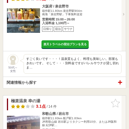
大阪府 / 泉佐野市
箱作駅11.80km
泉佐野駅904m
南海「泉佐野駅」下車無料送迎
営業時間 15:00～26:00
入浴料金 1,100円～
日帰り
宿泊
サウナ
楽天トラベルの宿泊プランを見る
すごく良いです・・・！温泉質もよく、料理も美味しい。部屋も
きれいです。 そして・・・別料金ですがバレルサウナが貸し切れ
ま…
50代～
女性
関連情報から探す
極楽温泉 幸の湯
お気に入
りに追加
3.1点
/ 14 件
和歌山県 / 岩出市
箱作駅11.93km
船戸駅1.83km
JR和歌山線 岩出駅よりタクシー利用10分、またはJR阪和
線 紀伊駅…