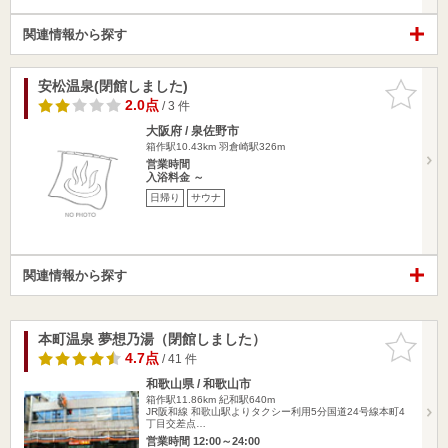
関連情報から探す
安松温泉(閉館しました)
お気に入
りに追加
2.0点
/ 3 件
大阪府 / 泉佐野市
箱作駅10.43km
羽倉崎駅326m
営業時間
入浴料金 ～
日帰り
サウナ
関連情報から探す
本町温泉 夢想乃湯（閉館しました）
お気に入
りに追加
4.7点
/ 41 件
和歌山県 / 和歌山市
箱作駅11.86km
紀和駅640m
JR阪和線 和歌山駅よりタクシー利用5分国道24号線本町4
丁目交差点…
営業時間 12:00～24:00