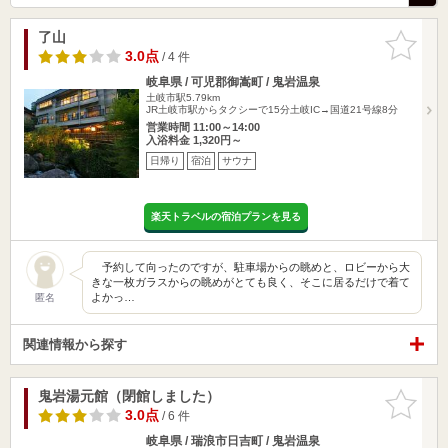
了山
お気に入
りに追加
3.0点
/ 4 件
岐阜県 / 可児郡御嵩町 / 鬼岩温泉
土岐市駅5.79km
JR土岐市駅からタクシーで15分土岐IC→国道21号線8分
営業時間 11:00～14:00
入浴料金 1,320円～
日帰り
宿泊
サウナ
楽天トラベルの宿泊プランを見る
予約して向ったのですが、駐車場からの眺めと、ロビーから大
きな一枚ガラスからの眺めがとても良く、そこに居るだけで着て
よかっ…
匿名
関連情報から探す
鬼岩湯元館（閉館しました）
お気に入
りに追加
3.0点
/ 6 件
岐阜県 / 瑞浪市日吉町 / 鬼岩温泉