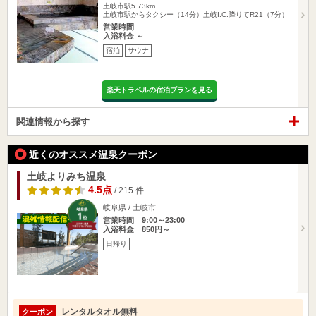
土岐市駅5.73km
土岐市駅からタクシー（14分）土岐I.C.降りてR21（7分）
営業時間
入浴料金 ～
宿泊
サウナ
楽天トラベルの宿泊プランを見る
関連情報から探す
近くのオススメ温泉クーポン
土岐よりみち温泉
4.5点
/ 215 件
岐阜県 / 土岐市
営業時間 9:00～23:00
入浴料金 850円～
日帰り
レンタルタオル無料
クーポン