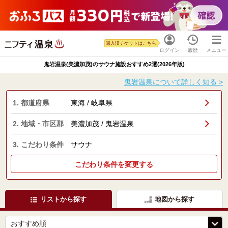
購入済チケットはこちら
ログイン
履歴
メニュー
鬼岩温泉(美濃加茂)のサウナ施設おすすめ2選(2026年版)
鬼岩温泉について詳しく知る >
1. 都道府県
東海 / 岐阜県
2. 地域・市区郡
美濃加茂 / 鬼岩温泉
3. こだわり条件
サウナ
こだわり条件を変更する
リストから探す
地図から探す