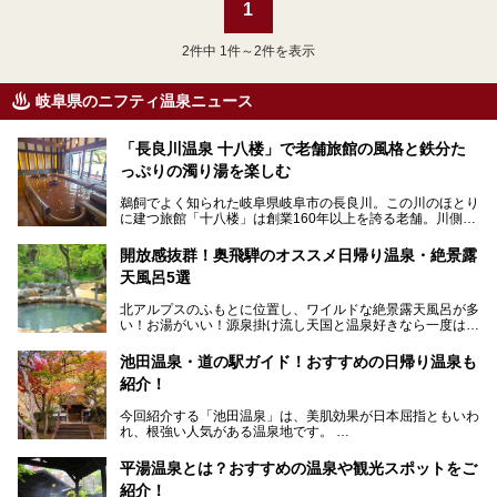
1
2
件中 1件～2件を表示
岐阜県のニフティ温泉ニュース
「長良川温泉 十八楼」で老舗旅館の風格と鉄分た
っぷりの濁り湯を楽しむ
鵜飼でよく知られた岐阜県岐阜市の長良川。この川のほとり
に建つ旅館「十八楼」は創業160年以上を誇る老舗。川側の
客室からは長良川を一望、温泉はインパクトのある赤褐色の
濁り湯で、地産地消にこだわった食事も定評があります。
開放感抜群！奥飛騨のオススメ日帰り温泉・絶景露
天風呂5選
そして大浴場は日帰り入浴もできるんですよ。泊まりでも日
帰りでも楽しめる「十八楼」を、周辺の川原町の町並みや、
北アルプスのふもとに位置し、ワイルドな絶景露天風呂が多
岐阜の手仕事に触れる旅とともに楽しんでみてはいかがでし
い！お湯がいい！源泉掛け流し天国と温泉好きなら一度は行
ょう！
きたいと思う岐阜県の奥飛騨温泉郷。
───
池田温泉・道の駅ガイド！おすすめの日帰り温泉も
「平湯温泉」「福地温泉」「新平湯温泉」「栃尾温泉」「新
提供元：岐阜県【PR】
紹介！
穂高温泉」と5つの温泉地を総称して奥飛騨温泉郷と呼びま
この記事は岐阜県のPR記事です。
すが、この中でも気軽に日帰りで楽しめる開放感抜群の露天
今回紹介する「池田温泉」は、美肌効果が日本屈指ともいわ
風呂を5ヶ所ご紹介したいと思います。いずれも素晴らしい
れ、根強い人気がある温泉地です。
温泉ですよ！
岐阜県にあり、名古屋からは日帰りで、東京や大阪からなら
温泉旅として利用することができます。
平湯温泉とは？おすすめの温泉や観光スポットをご
紹介！
池田温泉には道の駅があるなど、温泉、観光、買い物と、さ