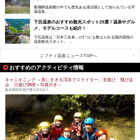
まざまな楽しみ方が可能です。
奥飛騨温泉郷の中でも歴史ある湯治場として知られている平
そんな池田温泉の魅力を詳しく紹介していきます！
湯温泉。
岐阜県と長野県を結ぶ安房トンネルの開通以来、東京方面か
らの利用客も増え、ますます賑わいを見せています。そこで
下呂温泉のおすすめ観光スポット25選！温泉やグル
今回は、平湯温泉の観光スポットとおすすめの温泉施設を紹
メ、モデルコースも紹介！
介します。気になる温泉をぜひチェックしてみてください。
下呂温泉は「日本三名泉」の1つにも数えられる国内屈指の
温泉観光スポット。
訪れる際には美肌で知られるお湯とあわせて、当地ならでは
のグルメを楽しんだり、周辺にある名所にも足を伸ばしたり
したいもの。
ニフティ温泉ニュースTOPへ
本記事では、下呂温泉エリアにあるおすすめの観光スポット
おすすめのアクティビティ情報
をご紹介するとともに散策する際のモデルコースもご提案。
下呂温泉観光をたっぷりとガイドします！
キャニオニング ～美しすぎる渓谷でスライダー、滝遊び、飛び込
み、川遊び満喫～写真付き～
岐阜県関市洞戸通元寺318-7