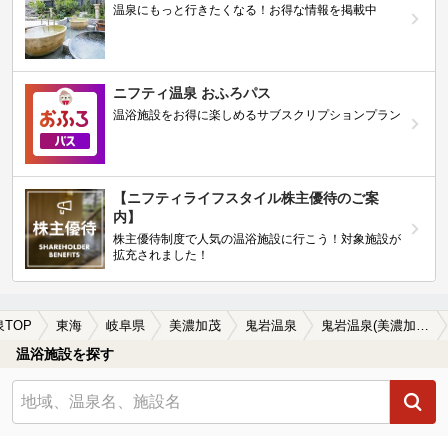
温泉にもっと行きたくなる！お得な情報を掲載中
ニフティ温泉 おふろパス
温浴施設をお得に楽しめるサブスクリプションプラン
【ニフティライフスタイル株主優待のご案
内】
株主優待制度で人気の温浴施設に行こう！対象施設が
拡充されました！
泉TOP
東海
岐阜県
美濃加茂
鬼岩温泉
鬼岩温泉(美濃加茂)のサウナ施設おすすめ2選(2026年版)
温浴施設を探す