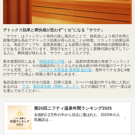
デトックス効果と爽快感が思わず"くせ"になる「サウナ」
「サウナ」はフィンランド発祥の蒸し風呂のことで、熱気浴により発汗作用と
新陳代謝を高めてデトックス効果が得られることが特徴。リラックス効果以外
にも、免疫力アップや、温度差刺激による副腎の強化、自律神経の調整効果な
どがあると言われています。普段汗をかくことが少なく新陳代謝が低下してい
る人に、爽快感が味わえる「サウナ」はオススメです。
東京都墨田区にある「
両国湯屋江戸遊
」は、温度90度前後の本格フィンランド
式ドライサウナ。その他施設内にたくさんのお休み処やWi-Fi完備のワークスペ
ースも充実。また、「
バーデと天然温泉 豊島園 庭の湯
」屋外サウナを含む4種
のサウナで心地よい刺激と発汗を楽しめます。
鬼岩温泉のサウナ付きの温泉、日帰り温泉、スーパー銭湯の中でも特に人気が
あるのは、
了山
、
鬼岩湯元館（閉館しました）
などの施設です。ぜひ一度は足
を運んでみてください。
第20回ニフティ温泉年間ランキング2025
全国約2.2万件の中から頂点に選ばれた、2025年の人
気施設は…