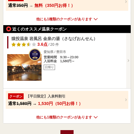
通常
350円
→
無料（350円お得！）
他にも1種類のクーポンがあります
近くのオススメ温泉クーポン
猿投温泉 岩風呂 金泉の湯（さなげおんせん）
3.6点
/ 20 件
愛知県 / 豊田市
営業時間 9:30～23:00
入浴料金 1,580円～
日帰り
【平日限定】入泉料割引
クーポン
通常
1,580円
→
1,530円（50円お得！）
他にも1種類のクーポンがあります