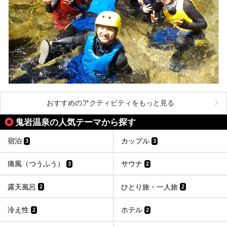
おすすめのアクティビティをもっと見る
鬼岩温泉の人気テーマから探す
宿泊
カップル
3
3
痛風（つうふう）
サウナ
3
2
露天風呂
ひとり旅・一人旅
2
2
冷え性
ホテル
2
2