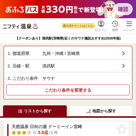
購入済チケットはこちら
ログイン
履歴
メニュー
【クーポンあり】清武駅(宮崎県)近くのサウナ施設おすすめ(2026年版)
1. 都道府県
九州・沖縄 / 宮崎県
2. 沿線・駅
清武駅
3. こだわり条件
サウナ
こだわり条件を変更する
リストから探す
地図から探す
天然温泉 日向の湯 ドーミーイン宮崎
お気に入
りに追加
3.0点
/ 1 件