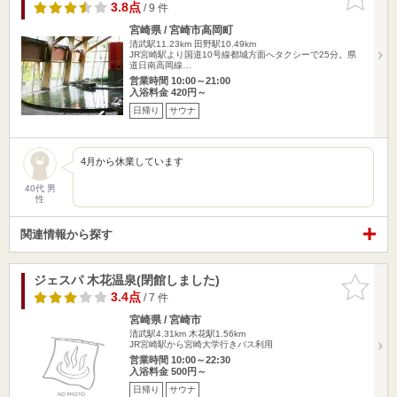
りに追加
3.8点
/ 9 件
宮崎県 / 宮崎市高岡町
清武駅11.23km
田野駅10.49km
JR宮崎駅より国道10号線都城方面へタクシーで25分。県
道日南高岡線…
営業時間 10:00～21:00
入浴料金 420円～
日帰り
サウナ
4月から休業しています
40代 男
性
関連情報から探す
ジェスパ 木花温泉(閉館しました)
お気に入
りに追加
3.4点
/ 7 件
宮崎県 / 宮崎市
清武駅4.31km
木花駅1.56km
JR宮崎駅から宮崎大学行きバス利用
営業時間 10:00～22:30
入浴料金 500円～
日帰り
サウナ