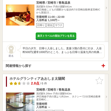
宮崎県 / 宮崎市 / 青島温泉
清武駅9.02km
子供の国駅441m
JR日南線こどもの国駅から徒歩約7分宮崎自動車道宮崎IC
から国道22…
営業時間 11:00～22:00
入浴料金 1,100円～
日帰り
宿泊
サウナ
楽天トラベルの宿泊プランを見る
平日の夕方、日帰り入浴しました。直接３階の受付に行き、入浴
料500円(通常1000円のところ、まっぷる日帰り温泉九州の特典…
匿名
関連情報から探す
ホテルグランティアあおしま太陽閣
お気に入
りに追加
2.8点
/ 6 件
宮崎県 / 宮崎市 / 青島温泉
清武駅9.26km
子供の国駅643m
JR日南線子供の国より約1km 、タクシーで2分宮崎自動車
道宮崎IC…
営業時間
入浴料金 ～