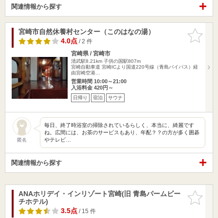
関連情報から探す
宮崎市自然休養村センター（このはなの湯）
お気に入
りに追加
4.0点
/ 2 件
宮崎県 / 宮崎市
清武駅8.21km
子供の国駅807m
宮崎自動車道 宮崎ICより国道220号線（青島バイパス）経
由宮崎空港…
営業時間 10:00～21:00
入浴料金 420円～
日帰り
宿泊
サウナ
毎日、終了時浴室の掃除されているらしく、本当に、綺麗です
ね。広間には、お茶のサービスもあり、年配？？の方が多く囲碁
やテレビ…
匿名
関連情報から探す
ANAホリデイ・インリゾート宮崎(旧 青島パームビー
お気に入
チホテル)
りに追加
3.5点
/ 15 件