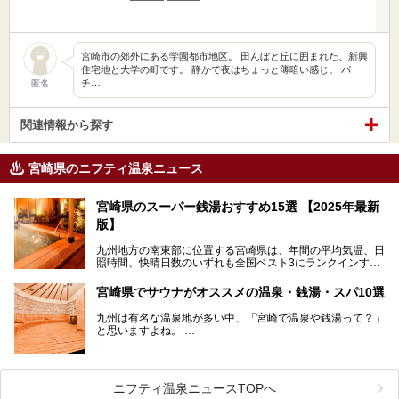
宮崎市の郊外にある学園都市地区。 田んぼと丘に囲まれた、新興
住宅地と大学の町です。 静かで夜はちょっと薄暗い感じ。 パ
チ…
匿名
関連情報から探す
宮崎県のニフティ温泉ニュース
宮崎県のスーパー銭湯おすすめ15選 【2025年最新
版】
九州地方の南東部に位置する宮崎県は、年間の平均気温、日
照時間、快晴日数のいずれも全国ベスト3にランクインする
「日本のひなた」。九州一の降水量により豊かに育った緑と
青空が彩る、鮮やかな自然の景観が魅力です。断崖と滝が神
宮崎県でサウナがオススメの温泉・銭湯・スパ10選
秘的な高千穂峡や、「鬼の洗濯板」と呼ばれる岩に囲まれた
青島、霧島連山を望むえびの高原、青い空と海が続く日南海
九州は有名な温泉地が多い中、「宮崎で温泉や銭湯って？」
岸など、自然を満喫できる見どころは県内全域に広がってい
と思いますよね。
ます。
宮崎県のスーパー銭湯にも、周囲の自然と一体となって楽し
そんな宮崎県内でも、サウナが楽しめる温泉や銭湯、スパは
める施設が数多くあります。ここでは、宮崎県で特に人気の
あるんです。
スーパー銭湯をご紹介します。
ニフティ温泉ニュースTOPへ
宮崎など都市の中心部から、離れた所にある温泉旅館などに