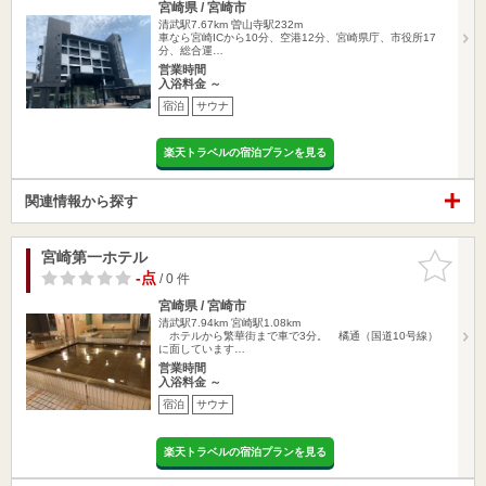
宮崎県 / 宮崎市
清武駅7.67km
曽山寺駅232m
車なら宮崎ICから10分、空港12分、宮崎県庁、市役所17
分、総合運…
営業時間
入浴料金 ～
宿泊
サウナ
楽天トラベルの宿泊プランを見る
関連情報から探す
宮崎第一ホテル
お気に入
りに追加
-点
/ 0 件
宮崎県 / 宮崎市
清武駅7.94km
宮崎駅1.08km
ホテルから繁華街まで車で3分。 橘通（国道10号線）
に面しています…
営業時間
入浴料金 ～
宿泊
サウナ
楽天トラベルの宿泊プランを見る