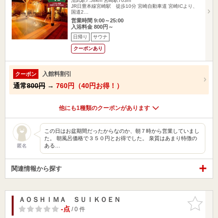
清武駅7.58km
宮崎駅703m
JR日豊本線宮崎駅 徒歩10分 宮崎自動車道 宮崎ICより、
国道2…
営業時間 9:00～25:00
入浴料金 800円～
日帰り
サウナ
クーポンあり
入館料割引
クーポン
通常
800円
→
760円（40円お得！）
他にも1種類のクーポンがあります
この日はお盆期間だったからなのか、朝７時から営業していまし
た。 朝風呂価格で３５０円とお得でした。 泉質はあまり特徴の
ある…
匿名
関連情報から探す
ＡＯＳＨＩＭＡ ＳＵＩＫＯＥＮ
お気に入
りに追加
-点
/ 0 件