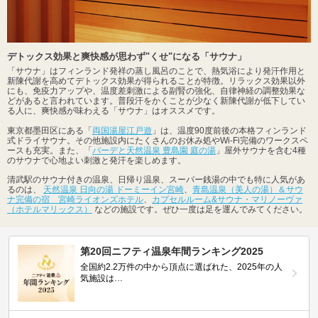
デトックス効果と爽快感が思わず"くせ"になる「サウナ」
「サウナ」はフィンランド発祥の蒸し風呂のことで、熱気浴により発汗作用と
新陳代謝を高めてデトックス効果が得られることが特徴。リラックス効果以外
にも、免疫力アップや、温度差刺激による副腎の強化、自律神経の調整効果な
どがあると言われています。普段汗をかくことが少なく新陳代謝が低下してい
る人に、爽快感が味わえる「サウナ」はオススメです。
東京都墨田区にある「
両国湯屋江戸遊
」は、温度90度前後の本格フィンランド
式ドライサウナ。その他施設内にたくさんのお休み処やWi-Fi完備のワークスペ
ースも充実。また、「
バーデと天然温泉 豊島園 庭の湯
」屋外サウナを含む4種
のサウナで心地よい刺激と発汗を楽しめます。
清武駅のサウナ付きの温泉、日帰り温泉、スーパー銭湯の中でも特に人気があ
るのは、
天然温泉 日向の湯 ドーミーイン宮崎
、
青島温泉（美人の湯）＆サウ
ナ完備の宿 宮崎ライオンズホテル
、
カプセルルーム&サウナ・マリノーヴァ
（ホテルマリックス）
などの施設です。ぜひ一度は足を運んでみてください。
第20回ニフティ温泉年間ランキング2025
全国約2.2万件の中から頂点に選ばれた、2025年の人
気施設は…