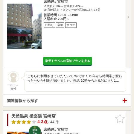
宮崎県 / 宮崎市
清武駅7.19km
宮崎駅1.42km
JR宮崎駅よりタクシー5分宮崎ICより15分
営業時間 12:00～23:00
入浴料金 700円～
日帰り
宿泊
サウナ
楽天トラベルの宿泊プランを見る
こちらに利用させていただいて7年です！ 昨年から時間帯が変わ
ったせいか利用が減りました。残念 10時からお風呂に入り1…
50代～
女性
関連情報から探す
天然温泉 極楽湯 宮崎店
お気に入
りに追加
4.3点
/ 44 件
宮崎県 / 宮崎市