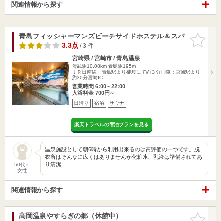
関連情報から探す
青島フィッシャーマンズビーチサイドホステル＆スパ
お気に入
りに追加
3.3点
/ 3 件
宮崎県 / 宮崎市 / 青島温泉
清武駅10.08km
青島駅195m
ＪＲ日南線 青島駅より徒歩にて約３分〇車：宮崎駅より
約30分宮崎IC…
営業時間 6:00～22:00
入浴料金 700円～
日帰り
宿泊
サウナ
楽天トラベルの宿泊プランを見る
温泉施設として朝6時から利用出来るのは高評価の一つです。脱
衣所はそんなに広くはありませんが化粧水、乳液は準備されてあ
り清潔…
50代～
女性
関連情報から探す
高岡温泉やすらぎの郷（休館中）
お気に入