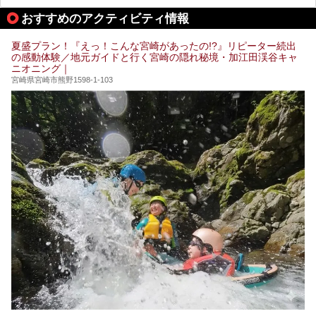
あるサウナまで紹介します。
おすすめのアクティビティ情報
ぜひ参考にして、宮崎でのサウナライフを楽しみましょう！
夏盛プラン！『えっ！こんな宮崎があったの!?』リピーター続出
の感動体験／地元ガイドと行く宮崎の隠れ秘境・加江田渓谷キャ
ニオニング｜
宮崎県宮崎市熊野1598-1-103