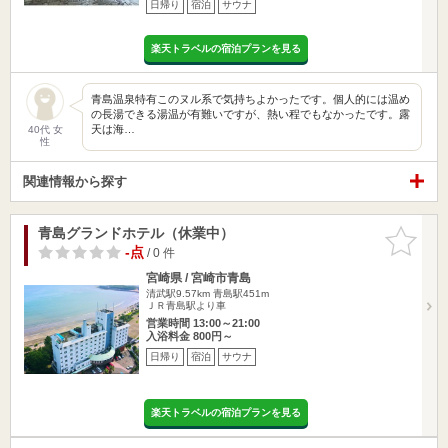
日帰り
宿泊
サウナ
楽天トラベルの宿泊プランを見る
青島温泉特有このヌル系で気持ちよかったです。個人的には温め
の長湯できる湯温が有難いですが、熱い程でもなかったです。露
天は海…
40代 女
性
関連情報から探す
青島グランドホテル（休業中）
お気に入
りに追加
-点
/ 0 件
宮崎県 / 宮崎市青島
清武駅9.57km
青島駅451m
ＪＲ青島駅より車
営業時間 13:00～21:00
入浴料金 800円～
日帰り
宿泊
サウナ
楽天トラベルの宿泊プランを見る