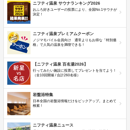
ニフティ温泉 サウナランキング2026
おふろ好きユーザーの投票により、全国No.1サウナが
決定！
ニフティ温泉プレミアムクーポン
ノジマモバイル会員向け 通常よりもお得な「特別価
格」で人気の温泉を満喫できる！
【ニフティ温泉 百名湯2026】
行ってみたい施設に投票してプレゼントを当てよう！
（全10回開催 / 合計260名様）
岩盤浴特集
日本全国の岩盤浴情報だけをピックアップ。まとめて
検索！
ニフティ温泉ニュース