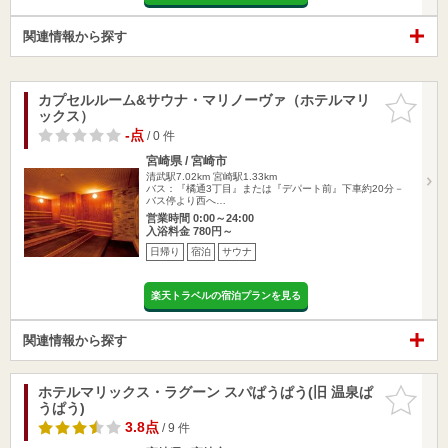
関連情報から探す
カプセルルーム&サウナ・マリノーヴァ（ホテルマリ
お気に入
ックス）
りに追加
-点
/ 0 件
宮崎県 / 宮崎市
清武駅7.02km
宮崎駅1.33km
バス：『橘通3丁目』または『デパート前』下車約20分－
バス停より西へ…
営業時間 0:00～24:00
入浴料金 780円～
日帰り
宿泊
サウナ
楽天トラベルの宿泊プランを見る
関連情報から探す
ホテルマリックス・ラグーン スパぱうぱう(旧 温泉ぱ
お気に入
うぱう)
りに追加
3.8点
/ 9 件