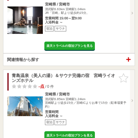
宮崎県 / 宮崎市
清武駅6.63km
宮崎駅1.04km
JR「宮崎」駅より徒歩約15分。
営業時間 15:00～翌9:00
入浴料金 ～
宿泊
サウナ
楽天トラベルの宿泊プランを見る
関連情報から探す
青島温泉（美人の湯）＆サウナ完備の宿 宮崎ライオ
お気に入
ンズホテル
りに追加
-点
/ 0 件
宮崎県 / 宮崎市
清武駅6.85km
宮崎駅1.24km
宮崎駅より徒歩15分／宮崎ICよりお車で15分（駐車場要予
約）
営業時間
入浴料金 ～
宿泊
サウナ
楽天トラベルの宿泊プランを見る