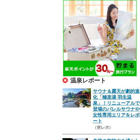
温泉レポート
サウナ＆露天が劇的進
化「極楽湯 羽生温
泉」！リニューアルで
登場のバレルサウナや
女性専用エリアをレポ
ート
（突レポ）