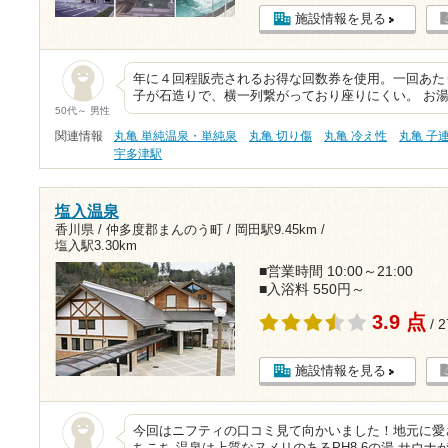
施設情報を見る
年に４回程販売されるお得な回数券を使用。一回あたり
子が石造りで、横一列繋がっており座りにくい。 お
50代～ 男性
関連情報
丸亀 単純温泉・単純泉
丸亀 切り傷
丸亀 冷え性
丸亀 子
宇多津駅
塩入温泉
香川県 / 仲多度郡まんのう町 /
岡田駅9.45km
/
塩入駅3.30km
■営業時間 10:00～21:00
■入浴料 550円～
3.9 点
/ 
施設情報を見る
今回はニフティの口コミ見て向かいました！地元に愛
ちこち 温泉は上質なヌメリのあるPH8.6の湯 サウ