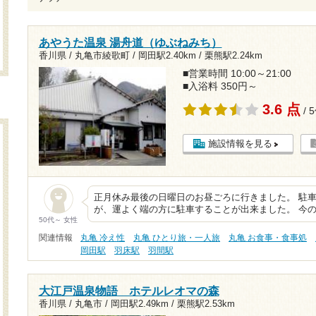
あやうた温泉 湯舟道（ゆぶねみち）
香川県 / 丸亀市綾歌町 /
岡田駅2.40km
/
栗熊駅2.24km
■営業時間 10:00～21:00
■入浴料 350円～
3.6 点
/ 
施設情報を見る
正月休み最後の日曜日のお昼ごろに行きました。 駐
が、運よく端の方に駐車することが出来ました。 今
50代～ 女性
関連情報
丸亀 冷え性
丸亀 ひとり旅・一人旅
丸亀 お食事・食事処
岡田駅
羽床駅
羽間駅
大江戸温泉物語 ホテルレオマの森
香川県 / 丸亀市 /
岡田駅2.49km
/
栗熊駅2.53km