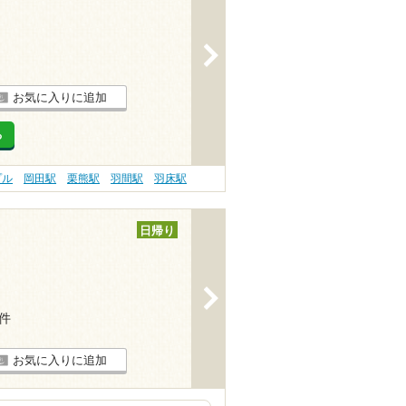
>
お気に入りに追加
る
プル
岡田駅
栗熊駅
羽間駅
羽床駅
日帰り
>
4件
お気に入りに追加