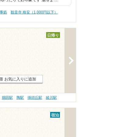
食事処
観音寺 格安（1,000円以下）
日帰り
>
お気に入りに追加
畑田駅
陶駅
挿頭丘駅
綾川駅
宿泊