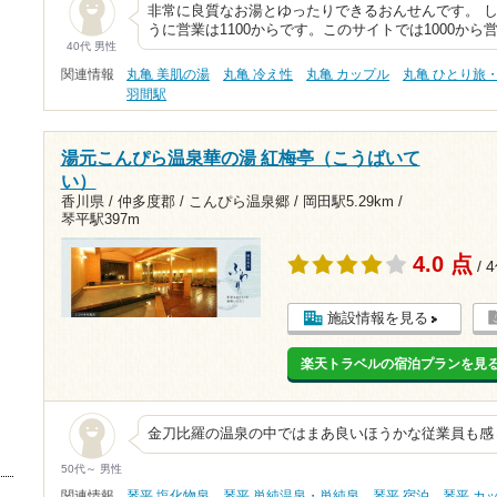
非常に良質なお湯とゆったりできるおんせんです。 
うに営業は1100からです。このサイトでは1000か
40代 男性
関連情報
丸亀 美肌の湯
丸亀 冷え性
丸亀 カップル
丸亀 ひとり旅
羽間駅
湯元こんぴら温泉華の湯 紅梅亭（こうばいて
い）
香川県 / 仲多度郡 / こんぴら温泉郷 /
岡田駅5.29km
/
琴平駅397m
4.0 点
/ 
施設情報を見る
楽天トラベルの宿泊プランを見
金刀比羅の温泉の中ではまあ良いほうかな従業員も感
50代～ 男性
関連情報
琴平 塩化物泉
琴平 単純温泉・単純泉
琴平 宿泊
琴平 カ