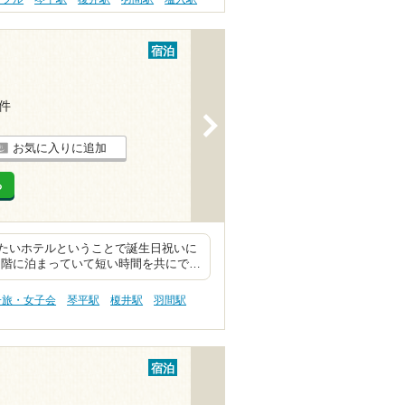
宿泊
2件
>
お気に入りに追加
る
たいホテルということで誕生日祝いに
じ階に泊まっていて短い時間を共にで…
子旅・女子会
琴平駅
榎井駅
羽間駅
宿泊