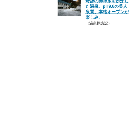
奇跡の御神水を沸かし
た温泉。pH9.6の美人
泉質。本格オープンが
楽しみ。
（温泉探訪記）