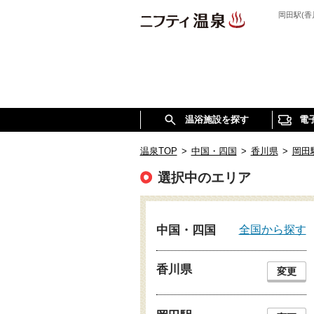
岡田駅(
温浴施設を探す
電
温泉TOP
>
中国・四国
>
香川県
>
岡田
選択中のエリア
全国から探す
中国・四国
香川県
変更