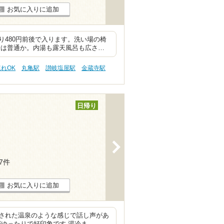
お気に入りに追加
480円前後で入ります。洗い場の椅
湯は普通か。内湯も露天風呂も広さ…
連れOK
丸亀駅
讃岐塩屋駅
金蔵寺駅
日帰り
>
27件
お気に入りに追加
された温泉のような感じで話し声があ
ナがゆったりで好印象です 湯冷ま…