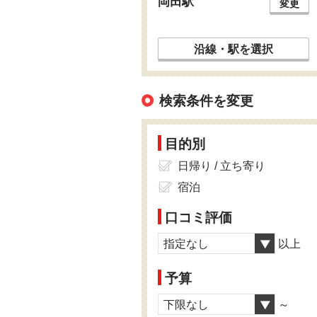
岡田駅
変更
沿線・駅を選択
検索条件を変更
目的別
日帰り / 立ち寄り
宿泊
口コミ評価
指定なし
以上
予算
下限なし
～