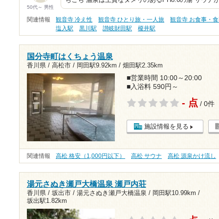
50代～ 男性
関連情報
観音寺 冷え性
観音寺 ひとり旅・一人旅
観音寺 お食事・
塩入駅
黒川駅
讃岐財田駅
榎井駅
国分寺町はくちょう温泉
香川県 / 高松市 /
岡田駅9.92km
/
畑田駅2.35km
■営業時間 10:00～20:00
■入浴料 590円～
- 点
/ 0件
施設情報を見る
関連情報
高松 格安（1,000円以下）
高松 サウナ
高松 源泉かけ流し
湯元さぬき瀬戸大橋温泉 瀬戸内荘
香川県 / 坂出市 / 湯元さぬき瀬戸大橋温泉 /
岡田駅10.99km
/
坂出駅1.82km