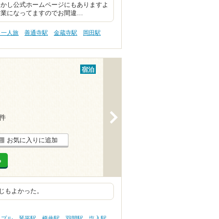
しかし公式ホームページにもありますよ
ら営業になってますのでお間違…
・一人旅
善通寺駅
金蔵寺駅
岡田駅
宿泊
>
4件
お気に入りに追加
る
じもよかった。
ップル
琴平駅
榎井駅
羽間駅
塩入駅