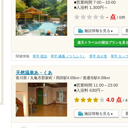
■営業時間 7:00～10:00
■入浴料 1,300円～
- 点
/ 0件
施設情報を見る
楽天トラベルの宿泊プランを見
関連情報
琴平 宿泊
琴平 痛風（つうふう）
琴平 冷え性
琴平 カッ
天然温泉あ・くあ
香川県 / 丸亀市郡家町 /
岡田駅4.65km
/
善通寺駅4.00km
■営業時間 11:00～23:00
■入浴料 630円～
4.0 点
/ 
施設情報を見る