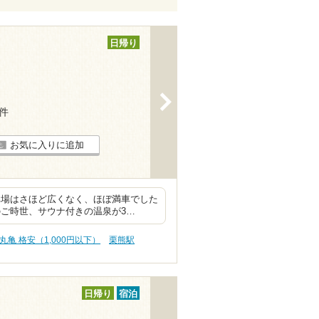
日帰り
>
5件
お気に入りに追加
車場はさほど広くなく、ほぼ満車でした
のご時世、サウナ付きの温泉が3…
丸亀 格安（1,000円以下）
栗熊駅
日帰り
宿泊