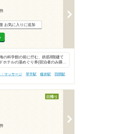
3件
>
お気に入りに追加
る
海の科学館の前に佇む、鉄筋8階建て
ドホテルの湯めぐり券(宿泊者のみ購…
テ・マッサージ
琴平駅
榎井駅
羽間駅
日帰り
>
3件