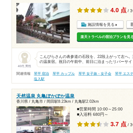
4.0 点
/ 
施設情報を見る
楽天トラベルの宿泊プランを見
こんぴらさんの表参道の石段を、22段上がって左へ。
の温泉宿。祝日の午前中、前日に泊まったリバーサイ
40代 男性
関連情報
琴平 宿泊
琴平 カップル
琴平 女子旅・女子会
琴平 エス
塩入駅
天然温泉 丸亀ぽかぽか温泉
香川県 / 丸亀市 /
岡田駅8.23km
/
丸亀駅2.02km
■営業時間 10:00～25:00
■入浴料 680円～
3.7 点
/ 