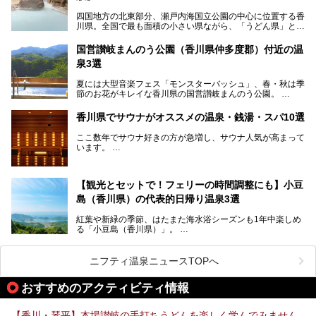
四国地方の北東部分、瀬戸内海国立公園の中心に位置する香
川県。全国で最も面積の小さい県ながら、「うどん県」とも
呼ばれるほどに有名な讃岐うどんをはじめ、小豆島の素麺と
オリーブ、和三盆、製塩や醤油など特産品は実にバラエティ
国営讃岐まんのう公園（香川県仲多度郡）付近の温
豊か。近年は瀬戸内海の島々を舞台にした「瀬戸内国際芸術
泉3選
祭」も開催され、アートの県としても知られています。
今回は、そんな香川県で特におすすめのスーパー銭湯をピッ
夏には大型音楽フェス「モンスターバッシュ」、春・秋は季
クアップしました。気になるスーパー銭湯があったら、ぜひ
節のお花がキレイな香川県の国営讃岐まんのう公園。
訪れてみてください！
四国唯一の国営公園であり、広さは東京ディズニーランド７
香川県でサウナがオススメの温泉・銭湯・スパ10選
個分！（350ha）
ここ数年でサウナ好きの方が急増し、サウナ人気が高まって
園内にはキャンプ場もあり、レンタサイクルで外周をぐるっ
います。
と一周することもできます。
施設ごとにサウナ、水風呂、外気欲と楽しめ、「ととのう」
快感が最高なんです。
今回は四国・香川県でそんな「ととのう」快感を楽しめる施
【観光とセットで！フェリーの時間調整にも】小豆
設を紹介します。
そんな国営讃岐まんのう公園は園内に温泉がありません。
ぜひ香川県に住んでいる方や訪れる予定のある方は、香川の
島（香川県）の代表的日帰り温泉3選
サウナ施設を行ってみましょう！
公園で汗をかいたあとスッキリできる近くの日帰り温泉を3
紅葉や新緑の季節、はたまた海水浴シーズンも1年中楽しめ
つご紹介しますね。
る「小豆島（香川県）」。
1周すると82kmもあることから、西と東・南と北ではまっ
たく風景がちがいます。
ニフティ温泉ニュースTOPへ
この記事では西・東・中間くらいの位置にある、小豆島を代
おすすめのアクティビティ情報
表する３つの大人気温泉をご紹介します。
ご紹介する３つとも露天風呂が存在し、すべてオーシャンビ
【香川・琴平】本場讃岐の手打ちうどんを楽しく学んでみません