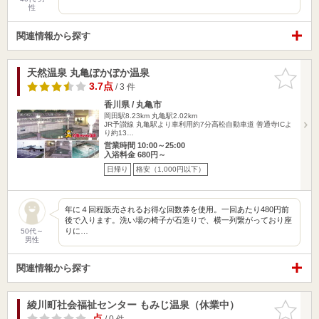
性
関連情報から探す
天然温泉 丸亀ぽかぽか温泉
お気に入
りに追加
3.7点
/ 3 件
香川県 / 丸亀市
岡田駅8.23km
丸亀駅2.02km
JR予讃線 丸亀駅より車利用約7分高松自動車道 善通寺ICよ
り約13…
営業時間 10:00～25:00
入浴料金 680円～
日帰り
格安（1,000円以下）
年に４回程販売されるお得な回数券を使用。一回あたり480円前
後で入ります。洗い場の椅子が石造りで、横一列繋がっており座
りに…
50代～
男性
関連情報から探す
綾川町社会福祉センター もみじ温泉（休業中）
お気に入
りに追加
-点
/ 0 件