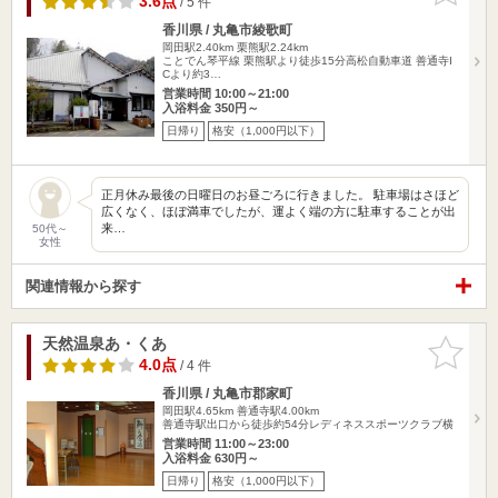
3.6点
/ 5 件
香川県 / 丸亀市綾歌町
岡田駅2.40km
栗熊駅2.24km
ことでん琴平線 栗熊駅より徒歩15分高松自動車道 善通寺I
Cより約3…
営業時間 10:00～21:00
入浴料金 350円～
日帰り
格安（1,000円以下）
正月休み最後の日曜日のお昼ごろに行きました。 駐車場はさほど
広くなく、ほぼ満車でしたが、運よく端の方に駐車することが出
来…
50代～
女性
関連情報から探す
天然温泉あ・くあ
お気に入
りに追加
4.0点
/ 4 件
香川県 / 丸亀市郡家町
岡田駅4.65km
善通寺駅4.00km
善通寺駅出口から徒歩約54分レディネススポーツクラブ横
営業時間 11:00～23:00
入浴料金 630円～
日帰り
格安（1,000円以下）