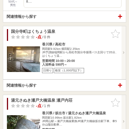
8.…
50代～
男性
関連情報から探す
国分寺町はくちょう温泉
お気に入
りに追加
-点
/ 0 件
香川県 / 高松市
岡田駅9.92km
畑田駅2.35km
JR予讃線端岡駅から高松市国分寺循環バス左回りで35分、
はくちょう温…
営業時間 10:00～20:00
入浴料金 590円～
日帰り
格安（1,000円以下）
関連情報から探す
湯元さぬき瀬戸大橋温泉 瀬戸内荘
お気に入
りに追加
-点
/ 1 件
香川県 / 坂出市 / 湯元さぬき瀬戸大橋温泉
岡田駅10.99km
坂出駅1.82km
JR岡山駅～瀬戸大橋線乗換JR瀬戸大橋線坂出駅下車、車5
分山陽自動車…