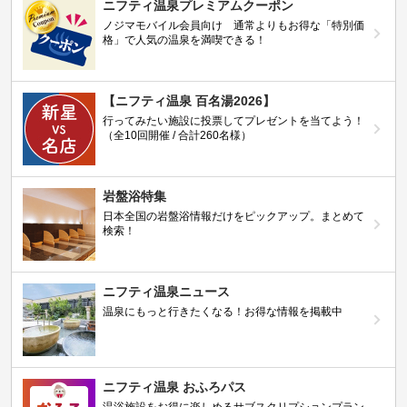
ニフティ温泉プレミアムクーポン
ノジマモバイル会員向け 通常よりもお得な「特別価
格」で人気の温泉を満喫できる！
【ニフティ温泉 百名湯2026】
行ってみたい施設に投票してプレゼントを当てよう！
（全10回開催 / 合計260名様）
岩盤浴特集
日本全国の岩盤浴情報だけをピックアップ。まとめて
検索！
ニフティ温泉ニュース
温泉にもっと行きたくなる！お得な情報を掲載中
ニフティ温泉 おふろパス
温浴施設をお得に楽しめるサブスクリプションプラン