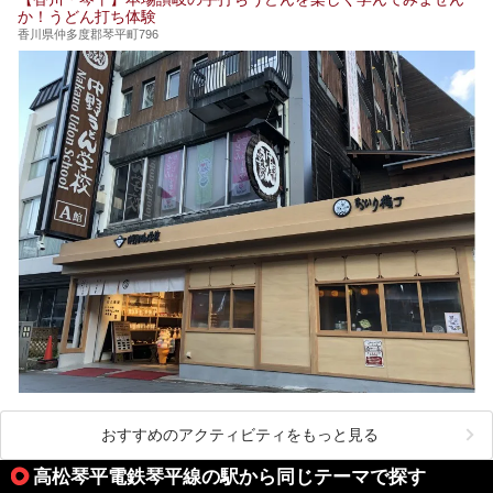
ュー！お楽しみに。
か！うどん打ち体験
香川県仲多度郡琴平町796
おすすめのアクティビティをもっと見る
高松琴平電鉄琴平線の駅から同じテーマで探す