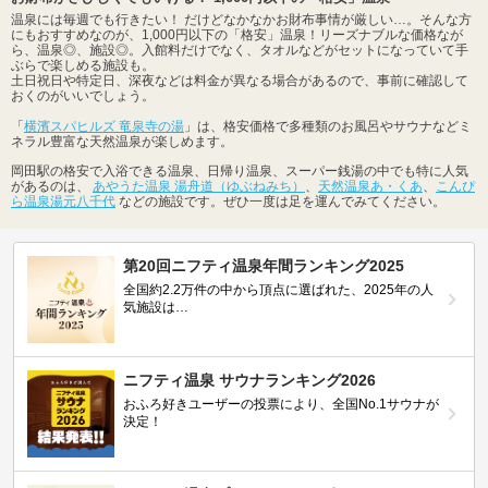
温泉には毎週でも行きたい！ だけどなかなかお財布事情が厳しい…。そんな方
にもおすすめなのが、1,000円以下の「格安」温泉！リーズナブルな価格なが
ら、温泉◎、施設◎。入館料だけでなく、タオルなどがセットになっていて手
ぶらで楽しめる施設も。
土日祝日や特定日、深夜などは料金が異なる場合があるので、事前に確認して
おくのがいいでしょう。
「
横濱スパヒルズ 竜泉寺の湯
」は、格安価格で多種類のお風呂やサウナなどミ
ネラル豊富な天然温泉が楽しめます。
岡田駅の格安で入浴できる温泉、日帰り温泉、スーパー銭湯の中でも特に人気
があるのは、
あやうた温泉 湯舟道（ゆぶねみち）
、
天然温泉あ・くあ
、
こんぴ
ら温泉湯元八千代
などの施設です。ぜひ一度は足を運んでみてください。
第20回ニフティ温泉年間ランキング2025
全国約2.2万件の中から頂点に選ばれた、2025年の人
気施設は…
ニフティ温泉 サウナランキング2026
おふろ好きユーザーの投票により、全国No.1サウナが
決定！