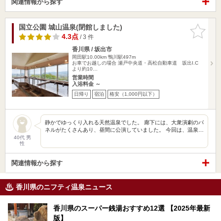
関連情報から探す
国立公園 城山温泉(閉館しました)
お気に入
りに追加
4.3点
/ 3 件
香川県 / 坂出市
岡田駅10.00km
鴨川駅497m
お車でお越しの場合 瀬戸中央道・高松自動車道 坂出I.C
より約10…
営業時間
入浴料金 ～
日帰り
宿泊
格安（1,000円以下）
静かでゆっくり入れる天然温泉でした。 廊下には、大衆演劇のパ
ネルがたくさんあり、昼間に公演していました。 今回は、温泉…
40代 男
性
関連情報から探す
香川県のニフティ温泉ニュース
香川県のスーパー銭湯おすすめ12選 【2025年最新
版】