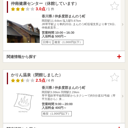
仲南健康センター（休館しています）
お気に入
りに追加
3.0点
/ 1 件
香川県 / 仲多度郡まんのう町
岡田駅11.64km
塩入駅5.67km
JR琴平駅より車約20分､まんのう町役場支所より車で8分､
仲南産直市…
営業時間 10:00～16:30
入浴料金 500円～
日帰り
格安（1,000円以下）
関連情報から探す
かりん温泉（閉館しました）
お気に入
りに追加
2.5点
/ 4 件
香川県 / 仲多度郡まんのう町
岡田駅3.06km
羽間駅2.29km
琴平電鉄琴平線岡田駅からタクシーで約5分道32号線（琴
平方面から）来…
営業時間 9:00～20:00
入浴料金 400円～
格安（1,000円以下）