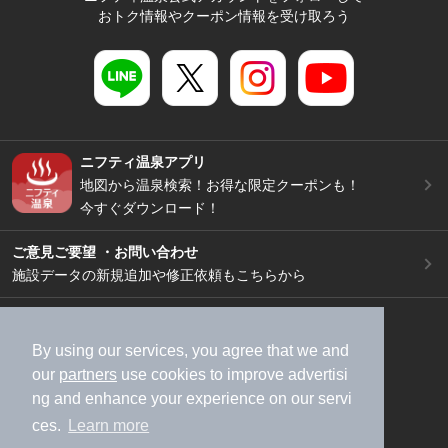
おトク情報やクーポン情報を受け取ろう
ニフティ温泉アプリ
地図から温泉検索！お得な限定クーポンも！
今すぐダウンロード！
ご意見ご要望 ・お問い合わせ
施設データの新規追加や修正依頼もこちらから
スマートフォン
/
PC
加盟店募集（資料請求）
広告出稿のご案内
By using our services, you agree that we and
our
partners
use cookies to improve advertisi
利用規約
ライフスタイルMEMBERS+規約
ng and enhance your experience on our servi
特定商取引法に基づく表記
ヘルプ
採用情報
ces.
Learn more
運営会社
個人情報保護ポリシー