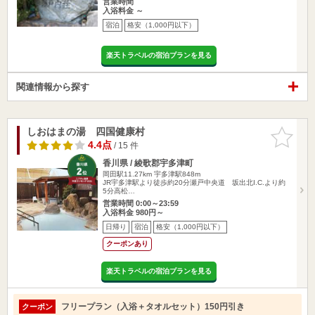
営業時間
入浴料金 ～
宿泊
格安（1,000円以下）
楽天トラベルの宿泊プランを見る
関連情報から探す
しおはまの湯 四国健康村
お気に入
りに追加
4.4点
/ 15 件
香川県 / 綾歌郡宇多津町
岡田駅11.27km
宇多津駅848m
JR宇多津駅より徒歩約20分瀬戸中央道 坂出北I.C.より約
5分高松…
営業時間 0:00～23:59
入浴料金 980円～
日帰り
宿泊
格安（1,000円以下）
クーポンあり
楽天トラベルの宿泊プランを見る
フリープラン（入浴＋タオルセット）150円引き
クーポン