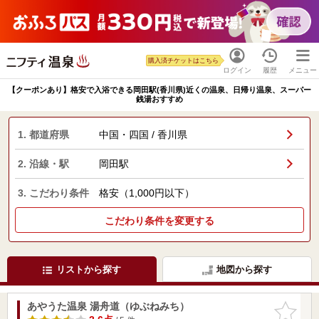
購入済チケットはこちら
ログイン
履歴
メニュー
【クーポンあり】格安で入浴できる岡田駅(香川県)近くの温泉、日帰り温泉、スーパー
銭湯おすすめ
1. 都道府県
中国・四国 / 香川県
2. 沿線・駅
岡田駅
3. こだわり条件
格安（1,000円以下）
こだわり条件を変更する
リストから探す
地図から探す
あやうた温泉 湯舟道（ゆぶねみち）
お気に入
りに追加