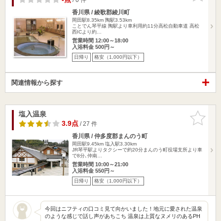
香川県 / 綾歌郡綾川町
岡田駅8.35km
陶駅3.53km
ことでん琴平線 陶駅より車利用約11分高松自動車道 高松
西ICより約…
営業時間 12:00～18:00
入浴料金 500円～
日帰り
格安（1,000円以下）
関連情報から探す
塩入温泉
お気に入
りに追加
3.9点
/ 27 件
香川県 / 仲多度郡まんのう町
岡田駅9.45km
塩入駅3.30km
JR琴平駅よりタクシーで約20分まんのう町役場支所より車
で8分､仲南…
営業時間 10:00～21:00
入浴料金 550円～
日帰り
格安（1,000円以下）
今回はニフティの口コミ見て向かいました！地元に愛された温泉
のような感じで話し声があちこち 温泉は上質なヌメリのあるPH