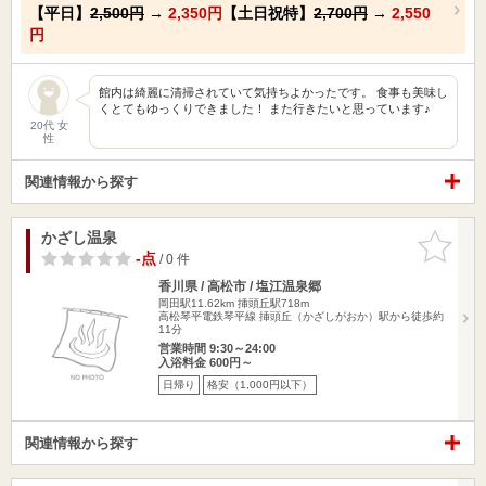
【平日】
2,500円
→
2,350円
【土日祝特】
2,700円
→
2,550
円
館内は綺麗に清掃されていて気持ちよかったです。 食事も美味し
くとてもゆっくりできました！ また行きたいと思っています♪
20代 女
性
関連情報から探す
かざし温泉
お気に入
りに追加
-点
/ 0 件
香川県 / 高松市 / 塩江温泉郷
岡田駅11.62km
挿頭丘駅718m
高松琴平電鉄琴平線 挿頭丘（かざしがおか）駅から徒歩約
11分
営業時間 9:30～24:00
入浴料金 600円～
日帰り
格安（1,000円以下）
関連情報から探す