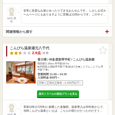
非常に良質なお湯とゆったりできるおんせんです。 しかし公式ホ
ームページにもありますように営業は1100からです。このサイ…
40代 男
性
関連情報から探す
こんぴら温泉湯元八千代
お気に入
りに追加
2.9点
/ 8 件
香川県 / 仲多度郡琴平町 / こんぴら温泉郷
岡田駅5.38km
琴平駅467m
■JR四国土讃線琴平駅下車(徒歩7分)■ことでんことでん琴
平駅下車(…
営業時間 11:00～14:30
入浴料金 800円～
日帰り
宿泊
格安（1,000円以下）
楽天トラベルの宿泊プランを見る
享保10年(1725年)に創業した老舗宿。温泉導入は35年前からで、
当時こんぴら温泉といえば、こちらの宿だけだったのだそう…
40代 男