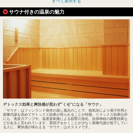
すべて表示する
サウナ付きの温泉の魅力
デトックス効果と爽快感が思わず"くせ"になる「サウナ」
「サウナ」はフィンランド発祥の蒸し風呂のことで、熱気浴により発汗作用と
新陳代謝を高めてデトックス効果が得られることが特徴。リラックス効果以外
にも、免疫力アップや、温度差刺激による副腎の強化、自律神経の調整効果な
どがあると言われています。普段汗をかくことが少なく新陳代謝が低下してい
る人に、爽快感が味わえる「サウナ」はオススメです。