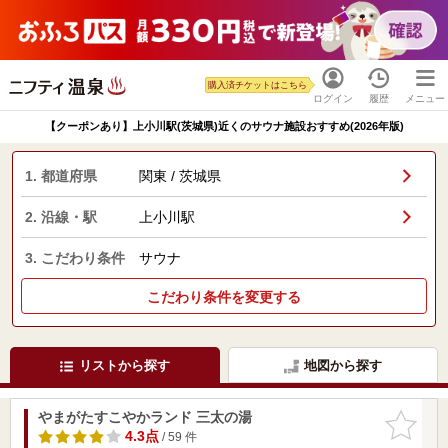
購入済チケットはこちら
ログイン
履歴
メニュー
【クーポンあり】上小川駅(茨城県)近くのサウナ施設おすすめ(2026年版)
1. 都道府県
関東 / 茨城県
2. 沿線・駅
上小川駅
3. こだわり条件
サウナ
こだわり条件を変更する
リストから探す
地図から探す
やまがたすこやかランド 三太の湯
お気に入
りに追加
4.3点
/ 59 件