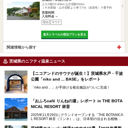
上小川駅10.80km
山方宿駅500m
ＪＲ水郡線：山方宿駅より車で7分（送迎有）※要予約
営業時間
入浴料金 ～
宿泊
サウナ
楽天トラベルの宿泊プランを見る
関連情報から探す
茨城県のニフティ温泉ニュース
【ニコアンドのサウナが誕生！】茨城県水戸・千波
公園「niko and ... BASE」をレポート
「niko and ... 」が手掛ける複合施設がついに完成！
サウナやカフェ、BBQエリア併設の「niko and ... BASE」が
茨城県水戸・千波公園に2026年4月23日（木）待望のオー
「おふろcafé りんねの湯」レポート in THE BOTA
プンを迎えます。
NICAL RESORT 林音
2025年11月29日にグランドオープンする「THE BOTANICA
L RESORT 林音（リンネ）」は、日本初の泊まれる植物
この記事では、オープンに先駆けプレス向けに行われた体験
園！アクティビティ・温泉・食・宿泊を一体的に楽しめる体
会にライターが参加。ひと足お先に、サウナをはじめとする
験型リゾートです。その中でも注目されているのが「おふろ
施設を体験してきました！