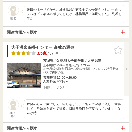
袋田の滝を見てから、林檎風呂が有るホテルを紹介され、一泊ホ
テルはビジネスの感じでしたが、林檎風呂に満足でした。 到着し
てか…
匿名
関連情報から探す
大子温泉保養センター 森林の温泉
お気に入
りに追加
3.5点
/ 37 件
茨城県 / 久慈郡大子町矢田 / 大子温泉
上小川駅8.84km
常陸大子駅2.77km
JR水郡線常陸大子駅から森林の温泉･フォレスパ大子行き
バスで森林の温…
営業時間 10:00～20:00
入浴料金 500円～
日帰り
サウナ
近隣のりんご園でりんご狩りをして、こちらで温泉に入り、食事
して、舟納豆を買って帰る、日帰り旅行を何度もしています。な
んか特…
50代～
男性
関連情報から探す