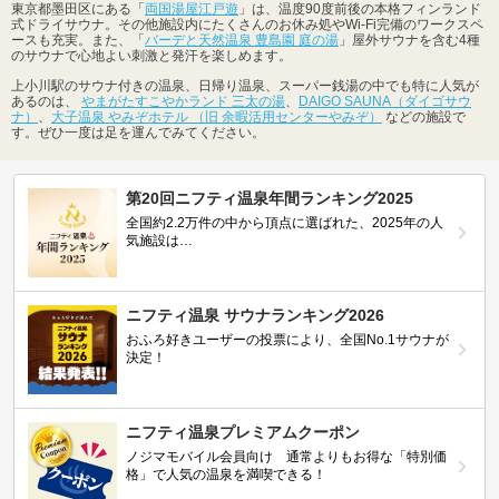
東京都墨田区にある「
両国湯屋江戸遊
」は、温度90度前後の本格フィンランド
式ドライサウナ。その他施設内にたくさんのお休み処やWi-Fi完備のワークスペ
ースも充実。また、「
バーデと天然温泉 豊島園 庭の湯
」屋外サウナを含む4種
のサウナで心地よい刺激と発汗を楽しめます。
上小川駅のサウナ付きの温泉、日帰り温泉、スーパー銭湯の中でも特に人気が
あるのは、
やまがたすこやかランド 三太の湯
、
DAIGO SAUNA（ダイゴサウ
ナ）
、
大子温泉 やみぞホテル （旧 余暇活用センターやみぞ）
などの施設で
す。ぜひ一度は足を運んでみてください。
第20回ニフティ温泉年間ランキング2025
全国約2.2万件の中から頂点に選ばれた、2025年の人
気施設は…
ニフティ温泉 サウナランキング2026
おふろ好きユーザーの投票により、全国No.1サウナが
決定！
ニフティ温泉プレミアムクーポン
ノジマモバイル会員向け 通常よりもお得な「特別価
格」で人気の温泉を満喫できる！