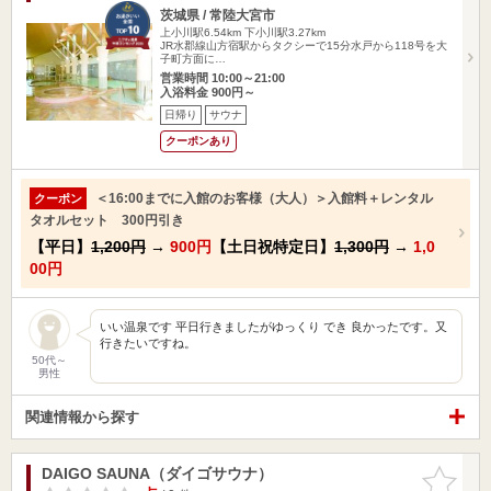
茨城県 / 常陸大宮市
上小川駅6.54km
下小川駅3.27km
JR水郡線山方宿駅からタクシーで15分水戸から118号を大
子町方面に…
営業時間 10:00～21:00
入浴料金 900円～
日帰り
サウナ
クーポンあり
＜16:00までに入館のお客様（大人）＞入館料＋レンタル
クーポン
タオルセット 300円引き
【平日】
1,200円
→
900円
【土日祝特定日】
1,300円
→
1,0
00円
いい温泉です 平日行きましたがゆっくり でき 良かったです。又
行きたいですね。
50代～
男性
関連情報から探す
DAIGO SAUNA（ダイゴサウナ）
お気に入
りに追加