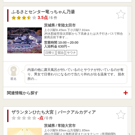
ふるさとセンター竜っちゃん乃湯
お気に入
りに追加
3.5点
/ 6 件
茨城県 / 常陸太田市
上小川駅9.45km
下小川駅7.91km
JR水郡線常陸太田駅から下高倉または大子行きバスで和合
屋商店前下車す…
営業時間 10:00～20:00
入浴料金 630円～
日帰り
宿泊
サウナ
内湯の他に露天風呂が付いているのとサウナが付いているのが有
り、男女で日替わりになるので当たり外れが出る温泉です。 脱衣
所の…
匿名
関連情報から探す
ザランタンひたち大宮｜パークアルカディア
お気に入
りに追加
-点
/ 0 件
茨城県 / 常陸大宮市
上小川駅9.85km
山方宿駅1.85km
JR山方宿駅より無料送迎またはタクシー（所用時間5