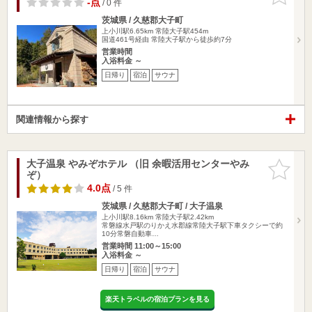
-点
/ 0 件
茨城県 / 久慈郡大子町
上小川駅6.65km
常陸大子駅454m
国道461号経由 常陸大子駅から徒歩約7分
営業時間
入浴料金 ～
日帰り
宿泊
サウナ
関連情報から探す
大子温泉 やみぞホテル （旧 余暇活用センターやみ
お気に入
ぞ）
りに追加
4.0点
/ 5 件
茨城県 / 久慈郡大子町 / 大子温泉
上小川駅8.16km
常陸大子駅2.42km
常磐線水戸駅のりかえ水郡線常陸大子駅下車タクシーで約
10分常磐自動車…
営業時間 11:00～15:00
入浴料金 ～
日帰り
宿泊
サウナ
楽天トラベルの宿泊プランを見る