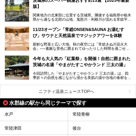
茨城県のスーパー銭湯おすすめ15選 【2025年最新
café りんねの湯」。内覧会に参加して、ひと足お先に体験
版】
してきました。
関東地方の北東部に位置する茨城県。隣接する福島県や栃木
県から連なる北部の山地、鬼怒川・利根川が流れる常総平野
から霞ヶ浦・北浦周辺に広がる南部の平野と水郷地帯、さら
に日立や大洗、鹿島など数々の漁港が並ぶ東部の太平洋岸
11/23オープン「常総ONSEN&SAUNA お湯むす
と、同じ県内でもさまざまな景色を見られるのが魅力です。
び」サウナと天然温泉でマジックアワーを体験
そんな茨城県では、温泉もエリアごとに成分が多種多様なの
新鮮な野菜と広い大地、秋の夜空には「常総きぬ川花火大
が特徴的。なかでもおすすめのスーパー銭湯をご紹介しま
会」──素敵な景色に囲まれてゆったりした時間を過ごせる
す。
茨城県常総市に、2024年11月23日（土）、魅力たっぷりの
温浴施設「常総ONSEN&SAUNA お湯むすび」がオープンし
今年も大人気の「紅葉祭」を開催！自然に囲まれた
ます。
茨城の名湯「やまがたすこやかランド 三太の湯」
「道の駅 常総」「TSUTAYA BOOKSTORE」と並ぶ巨大な商
今回訪問した「やまがたすこやかランド 三太の湯」は、四
業施設の一角に構えられた店内では、関東最大級となる合計
季折々の自然を感じながら浸かる美肌の湯や当地の食材を使
10室のサウナと自家源泉温泉、高濃度炭酸泉を満喫でき、
ったグルメが魅力の日帰り温泉。
夕暮れ時には涙のでるような「マジックアワー」に出会える
というウワサ。気になる全貌をレポートします！
紅葉シーズンを迎えた11月は、より多くの人に絶景入浴を
ニフティ温泉ニュースTOPへ
楽しんでもらえるよう、「紅葉祭」をはじめ、さまざまなサ
ービスやイベントが実施されます。
水郡線の駅から同じテーマで探す
※2024年の紅葉祭は終了いたしました。
水戸
常陸青柳
常陸津田
後台