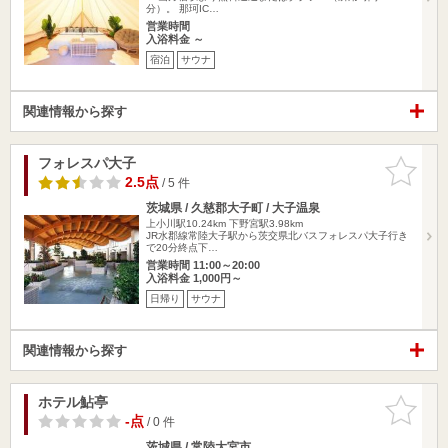
分）。 那珂IC…
営業時間
入浴料金 ～
宿泊
サウナ
関連情報から探す
フォレスパ大子
お気に入
りに追加
2.5点
/ 5 件
茨城県 / 久慈郡大子町 / 大子温泉
上小川駅10.24km
下野宮駅3.98km
JR水郡線常陸大子駅から茨交県北バスフォレスパ大子行き
で20分終点下…
営業時間 11:00～20:00
入浴料金 1,000円～
日帰り
サウナ
関連情報から探す
ホテル鮎亭
お気に入
りに追加
-点
/ 0 件
茨城県 / 常陸大宮市