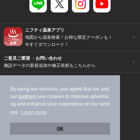
ニフティ温泉アプリ
地図から温泉検索！お得な限定クーポンも！
今すぐダウンロード！
ご意見ご要望 ・お問い合わせ
施設データの新規追加や修正依頼もこちらから
スマートフォン
/
PC
加盟店募集（資料請求）
広告出稿のご案内
By using our services, you agree that we and
our
partners
use cookies to improve advertisi
利用規約
ライフスタイルMEMBERS+規約
ng and enhance your experience on our servi
特定商取引法に基づく表記
ヘルプ
採用情報
ces.
Learn more
運営会社
個人情報保護ポリシー
©NIFTY Lifestyle Co., Ltd.
OK