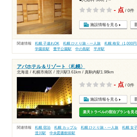
- 点
/ 0件
施設情報を見る
関連情報
札幌 子連れOK
札幌 ひとり旅・一人旅
札幌 格安（1,000
学園前駅
豊平公園駅
中の島駅
平岸駅
アパホテル＆リゾート〈札幌〉
北海道 / 札幌市南区 /
澄川駅3.61km
/
真駒内駅1.98km
- 点
/ 0件
施設情報を見る
楽天トラベルの宿泊プランを見
関連情報
札幌 宿泊
札幌 カップル
札幌 ひとり旅・一人旅
札幌 女
澄川駅
中央図書館前駅