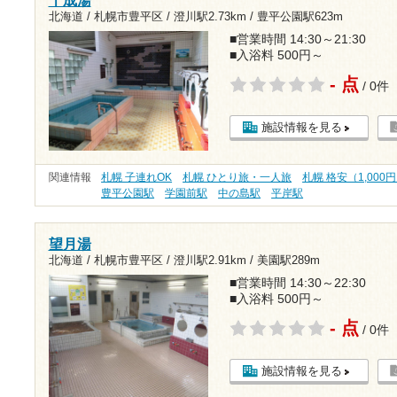
千成湯
北海道 / 札幌市豊平区 /
澄川駅2.73km
/
豊平公園駅623m
■営業時間 14:30～21:30
■入浴料 500円～
- 点
/ 0件
施設情報を見る
関連情報
札幌 子連れOK
札幌 ひとり旅・一人旅
札幌 格安（1,000
豊平公園駅
学園前駅
中の島駅
平岸駅
望月湯
北海道 / 札幌市豊平区 /
澄川駅2.91km
/
美園駅289m
■営業時間 14:30～22:30
■入浴料 500円～
- 点
/ 0件
施設情報を見る