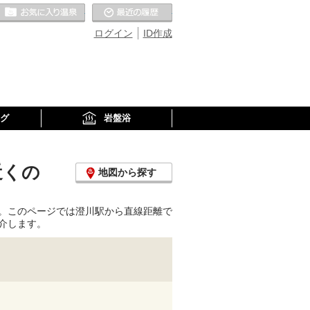
お気に入りの温泉
最近の履歴
ログイン
ID作成
グ
岩盤浴
近くの
地図から探す
。このページでは澄川駅から直線距離で
介します。