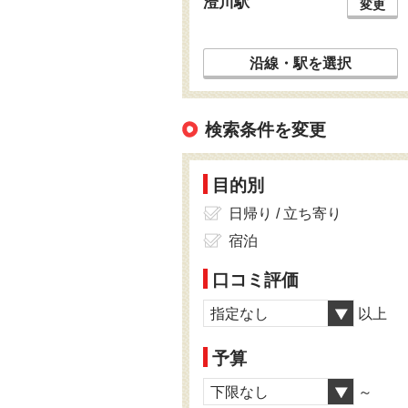
澄川駅
変更
沿線・駅を選択
検索条件を変更
目的別
日帰り / 立ち寄り
宿泊
口コミ評価
指定なし
以上
予算
下限なし
～