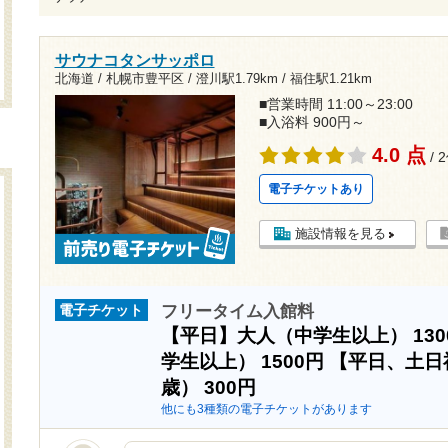
サウナコタンサッポロ
北海道 / 札幌市豊平区 /
澄川駅1.79km
/
福住駅1.21km
■営業時間 11:00～23:00
■入浴料 900円～
4.0 点
/ 
電子チケットあり
施設情報を見る
フリータイム入館料
電子チケット
【平日】大人（中学生以上）
13
学生以上）
1500円
【平日、土日
歳）
300円
他にも3種類の電子チケットがあります