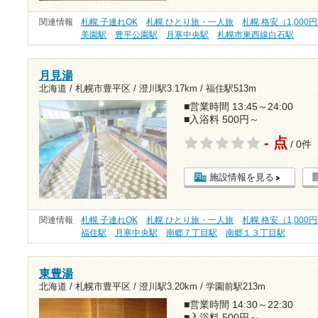
関連情報
札幌 子連れOK
札幌 ひとり旅・一人旅
札幌 格安（1,000
美園駅
豊平公園駅
月寒中央駅
札幌市東西線白石駅
月見湯
北海道 / 札幌市豊平区 /
澄川駅3.17km
/
福住駅513m
■営業時間 13:45～24:00
■入浴料 500円～
- 点
/ 0件
施設情報を見る
関連情報
札幌 子連れOK
札幌 ひとり旅・一人旅
札幌 格安（1,000
福住駅
月寒中央駅
南郷７丁目駅
南郷１３丁目駅
東豊湯
北海道 / 札幌市豊平区 /
澄川駅3.20km
/
学園前駅213m
■営業時間 14:30～22:30
■入浴料 500円～