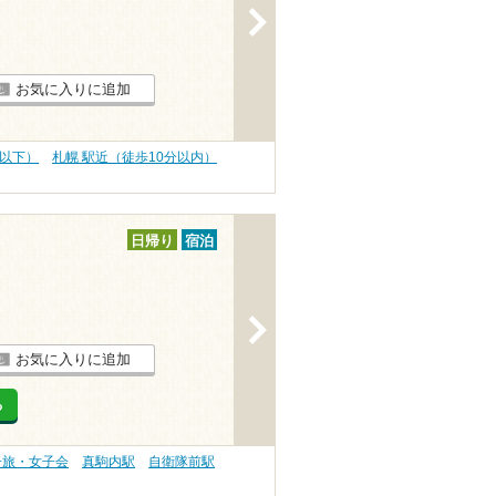
>
お気に入りに追加
円以下）
札幌 駅近（徒歩10分以内）
日帰り
宿泊
>
お気に入りに追加
る
子旅・女子会
真駒内駅
自衛隊前駅