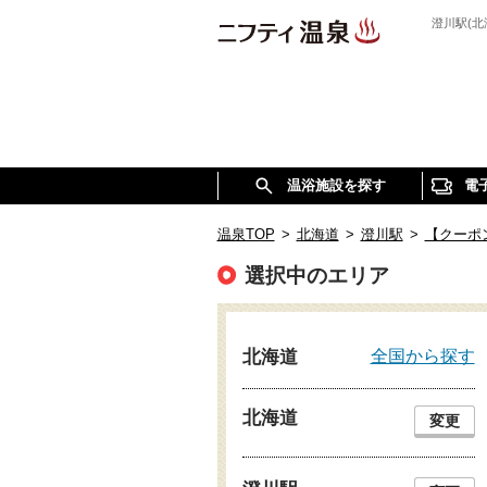
澄川駅(
温浴施設を探す
電
温泉TOP
>
北海道
>
澄川駅
>
【クーポ
選択中のエリア
全国から探す
北海道
北海道
変更