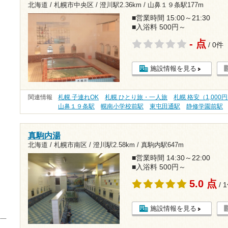
北海道 / 札幌市中央区 /
澄川駅2.36km
/
山鼻１９条駅177m
■営業時間 15:00～21:30
■入浴料 500円～
- 点
/ 0件
施設情報を見る
関連情報
札幌 子連れOK
札幌 ひとり旅・一人旅
札幌 格安（1,000
山鼻１９条駅
幌南小学校前駅
東屯田通駅
静修学園前駅
真駒内湯
北海道 / 札幌市南区 /
澄川駅2.58km
/
真駒内駅647m
■営業時間 14:30～22:00
■入浴料 500円～
5.0 点
/ 
施設情報を見る