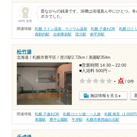
昔ながらの銭湯です。浴槽は浴場真ん中にひとつ。冬
ポカでした。
40代 女性
関連情報
札幌 ラドン温泉、ラジウム温泉
札幌 子連れOK
札幌 ひと
真駒内駅
自衛隊前駅
澄川駅
南平岸駅
松竹湯
北海道 / 札幌市豊平区 /
澄川駅2.72km
/
美園駅354m
■営業時間 14:30～22:00
■入浴料 500円～
- 点
/ 0件
施設情報を見る
関連情報
札幌 子連れOK
札幌 ひとり旅・一人旅
札幌 格安（1,000
美園駅
豊平公園駅
平岸駅
札幌市東西線白石駅