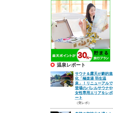
温泉レポート
サウナ＆露天が劇的進
化「極楽湯 羽生温
泉」！リニューアルで
登場のバレルサウナや
女性専用エリアをレポ
ート
（突レポ）