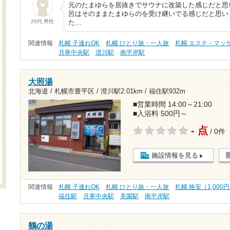
元のたまゆらを居抜きでサウナに改築した感じだと思
呂はそのままたまゆらのを受け継いでる感じだと思い
20代 男性
た…
関連情報
札幌 子連れOK
札幌 ひとり旅・一人旅
札幌 エステ・マッ
月寒中央駅
澄川駅
南平岸駅
大照湯
北海道 / 札幌市豊平区 /
澄川駅2.01km
/
福住駅932m
■営業時間 14:00～21:00
■入浴料 500円～
- 点
/ 0件
施設情報を見る
関連情報
札幌 子連れOK
札幌 ひとり旅・一人旅
札幌 格安（1,000
福住駅
月寒中央駅
美園駅
南平岸駅
鶴の湯