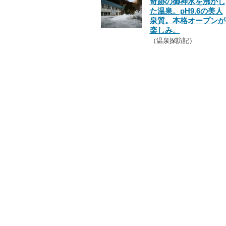
奇跡の御神水を沸かし
た温泉。pH9.6の美人
泉質。本格オープンが
楽しみ。
（温泉探訪記）