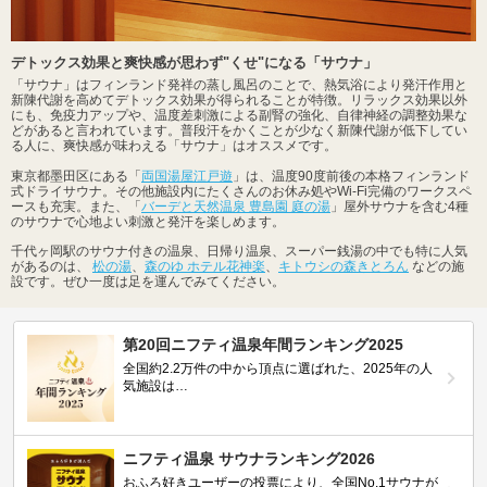
デトックス効果と爽快感が思わず"くせ"になる「サウナ」
「サウナ」はフィンランド発祥の蒸し風呂のことで、熱気浴により発汗作用と
新陳代謝を高めてデトックス効果が得られることが特徴。リラックス効果以外
にも、免疫力アップや、温度差刺激による副腎の強化、自律神経の調整効果な
どがあると言われています。普段汗をかくことが少なく新陳代謝が低下してい
る人に、爽快感が味わえる「サウナ」はオススメです。
東京都墨田区にある「
両国湯屋江戸遊
」は、温度90度前後の本格フィンランド
式ドライサウナ。その他施設内にたくさんのお休み処やWi-Fi完備のワークスペ
ースも充実。また、「
バーデと天然温泉 豊島園 庭の湯
」屋外サウナを含む4種
のサウナで心地よい刺激と発汗を楽しめます。
千代ヶ岡駅のサウナ付きの温泉、日帰り温泉、スーパー銭湯の中でも特に人気
があるのは、
松の湯
、
森のゆ ホテル花神楽
、
キトウシの森きとろん
などの施
設です。ぜひ一度は足を運んでみてください。
第20回ニフティ温泉年間ランキング2025
全国約2.2万件の中から頂点に選ばれた、2025年の人
気施設は…
ニフティ温泉 サウナランキング2026
おふろ好きユーザーの投票により、全国No.1サウナが