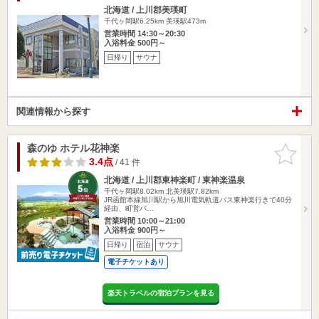
北海道 / 上川郡美瑛町
千代ヶ岡駅6.25km
美瑛駅473m
営業時間 14:30～20:30
入浴料金 500円～
日帰り
サウナ
関連情報から探す
森のゆ ホテル花神楽
お気に入
りに追加
3.4点
/ 41 件
北海道 / 上川郡東神楽町 / 東神楽温泉
千代ヶ岡駅8.02km
北美瑛駅7.82km
JR函館本線旭川駅から旭川電気軌道バス東神楽行きで40分
経由、町営バ…
営業時間 10:00～21:00
入浴料金 900円～
日帰り
宿泊
サウナ
電子チケットあり
楽天トラベルの宿泊プランを見る