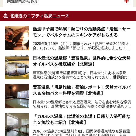
関連情報から探す
北海道のニフティ温泉ニュース
熱波甲子園で熱演！熱ごりの活動拠点「湯屋・サー
モン」でバルクオムのスキンケアがもらえる
2025年5月19日（月）に開催された「熱波甲子園2025春大
会」において、熱波師「熱ごり」が4冠を達成しました！
このたび、バルクオム賞の受賞を記念して、熱ごりさんの活
動拠点である北海道の銭湯「湯屋・サーモン」にて、メンズ
日本最北の温泉郷「豊富温泉」世界的に希少な天然
スキンケアブランド バルクオムの「ONE DAY KIT」を数量
オイルバスを徹底紹介【北海道】
限定でプレゼントいたします。
老若男女問わず、多くの方にご体験いただける製品ですの
豊富温泉(北海道天塩郡豊富町)は、日本最北にある温泉郷。
で、ぜひお試しください。※6月13日配布開始、なくなり次
温泉に石油成分を含有することで知られており、世界的にも
第終了
大変希少な泉質です。また、油分が乾癬やアトピー性皮膚炎
に特効があると言われ、遠隔地ながらも全国から湯治・療養
───
豊富温泉「川島旅館」宿泊レポート！天然オイルバ
目的で多くの人々が訪れます。
提供元：株式会社バルクオム【PR】
ス＆名物バター料理を満喫【北海道】
この記事は株式会社バルクオム商品のPR記事です。
今回、四半世紀以上に渡り全国の温泉を巡り続ける筆者が現
日本最北の温泉郷とされる豊富温泉。油分を含む特殊な泉質
地体験し、独自の視点で豊富温泉の“天然オイルバス”をレポ
で知られ、遠隔地ながらも全国から多くの湯治客や温泉ファ
ート。温泉地概要や日帰り入浴施設をはじめ、宿泊施設・ア
ンが訪れる地です。
クセスまで徹底紹介します！
「カルルス温泉」は湯治の名湯！日帰り入浴可能な
「川島旅館」は、豊富温泉の開湯当初から営業する老舗旅
全３施設もご紹介【北海道】
館。とりわけ温泉の良さと名物のバター料理に定評があり、
口コミの評判も非常に高い宿。今回は筆者自ら宿泊し、自慢
カルルス温泉(北海道登別市)は、国民保養温泉地や名湯百選
の温泉や料理をはじめ、パブリックスペース・客室など宿の
にも選ばれた名湯。“登別カルルス温泉”とも呼ばれ、入浴剤
全貌を徹底的にご紹介します！