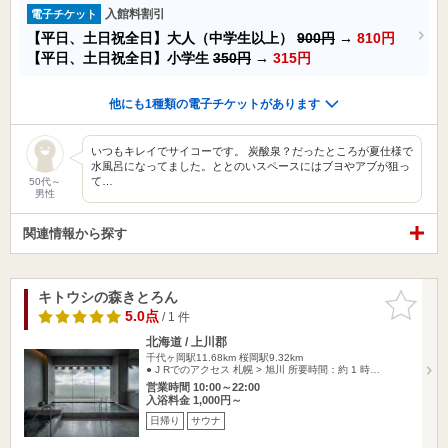
入館料割引
電子チケット
【平日、土日祝全日】大人（中学生以上）
900円
→
810円
【平日、土日祝全日】小学生
350円
→
315円
他にも1種類の電子チケットがあります
いつもキレイでサイコーです。 炭酸泉？だったところが夏仕様で
水風呂になってました。ととのいスペースにはブヨやアブが狙っ
て…
50代～
男性
関連情報から探す
キトウシの森きとろん
お気に入
りに追加
5.0点
/ 1 件
北海道 / 上川郡
千代ヶ岡駅11.68km
桜岡駅9.32km
● J Rでのアクセス 札幌 > 旭川 所要時間：約 1 時…
営業時間 10:00～22:00
入浴料金 1,000円～
日帰り
サウナ