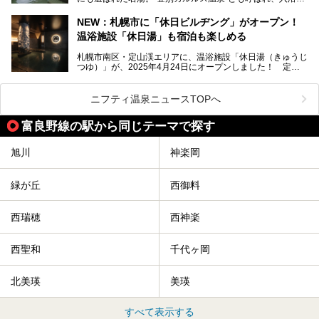
としてその名を聞いたことがある方も多いでしょう。観光色
豊かな登別温泉とは対照的な存在で、今も湯治場的な要素が
NEW：札幌市に「休日ビルヂング」がオープン！
残る閑静な温泉地です。
温浴施設「休日湯」も宿泊も楽しめる
今回、四半世紀以上に渡り全国の温泉を巡り続ける筆者が現
札幌市南区・定山渓エリアに、温浴施設「休日湯（きゅうじ
地体験し、カルルス温泉をご紹介。温泉地の概要や泉質解説
つゆ）」が、2025年4月24日にオープンしました！ 定山
をはじめ、日帰り入浴可能な全３施設の紹介・周辺観光・ア
渓の新たなランドマーク「休日ビルヂング」として誕生した
クセスまで徹底紹介します！
この施設は、温泉・サウナの「休日湯」・ラウンジの「THE
LOUNGE DAYOF」・グルメ「休日洋麺店」・ホテル「エク
ニフティ温泉ニュースTOPへ
スクラメーションホテル」で構成された、まさに大人の癒し
空間。
富良野線の駅から同じテーマで探す
今回は、そんな「休日ビルヂング」の魅力を5つのポイント
からご紹介します。
旭川
神楽岡
緑が丘
西御料
西瑞穂
西神楽
西聖和
千代ヶ岡
北美瑛
美瑛
すべて表示する