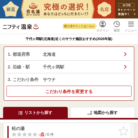
購入済チケットはこちら
ログイン
履歴
メニュー
千代ヶ岡駅(北海道)近くのサウナ施設おすすめ(2026年版)
1. 都道府県
北海道
2. 沿線・駅
千代ヶ岡駅
3. こだわり条件
サウナ
こだわり条件を変更する
リストから探す
地図から探す
松の湯
お気に入
りに追加
-点
/ 0 件