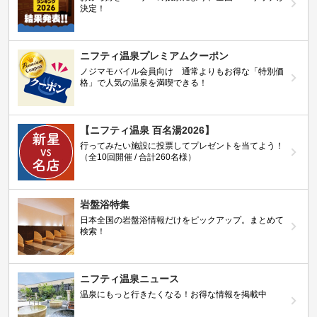
決定！
ニフティ温泉プレミアムクーポン
ノジマモバイル会員向け 通常よりもお得な「特別価
格」で人気の温泉を満喫できる！
【ニフティ温泉 百名湯2026】
行ってみたい施設に投票してプレゼントを当てよう！
（全10回開催 / 合計260名様）
岩盤浴特集
日本全国の岩盤浴情報だけをピックアップ。まとめて
検索！
ニフティ温泉ニュース
温泉にもっと行きたくなる！お得な情報を掲載中