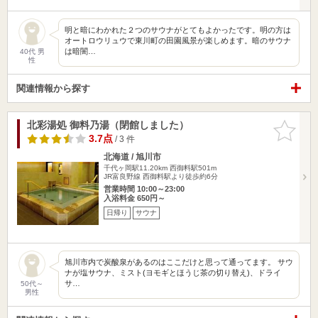
明と暗にわかれた２つのサウナがとてもよかったです。明の方は
オートロウリュウで東川町の田園風景が楽しめます。暗のサウナ
は暗闇…
40代 男
性
関連情報から探す
北彩湯処 御料乃湯（閉館しました）
お気に入
りに追加
3.7点
/ 3 件
北海道 / 旭川市
千代ヶ岡駅11.20km
西御料駅501m
JR富良野線 西御料駅より徒歩約6分
営業時間 10:00～23:00
入浴料金 650円～
日帰り
サウナ
旭川市内で炭酸泉があるのはここだけと思って通ってます。 サウ
ナが塩サウナ、ミスト(ヨモギとほうじ茶の切り替え)、ドライ
サ…
50代～
男性