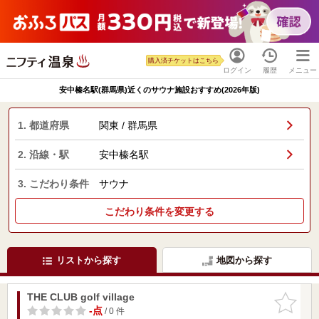
購入済チケットはこちら
ログイン
履歴
メニュー
安中榛名駅(群馬県)近くのサウナ施設おすすめ(2026年版)
1. 都道府県
関東 / 群馬県
2. 沿線・駅
安中榛名駅
3. こだわり条件
サウナ
こだわり条件を変更する
リストから探す
地図から探す
THE CLUB golf village
お気に入
りに追加
-点
/ 0 件