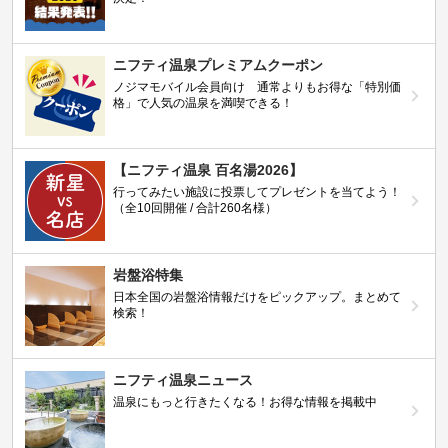
ニフティ温泉プレミアムクーポン
ノジマモバイル会員向け 通常よりもお得な「特別価
格」で人気の温泉を満喫できる！
【ニフティ温泉 百名湯2026】
行ってみたい施設に投票してプレゼントを当てよう！
（全10回開催 / 合計260名様）
岩盤浴特集
日本全国の岩盤浴情報だけをピックアップ。まとめて
検索！
ニフティ温泉ニュース
温泉にもっと行きたくなる！お得な情報を掲載中