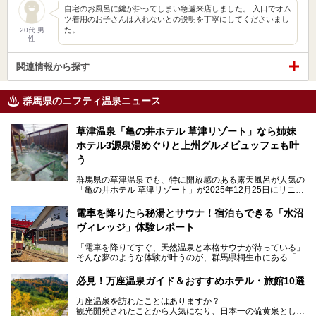
自宅のお風呂に鍵が掛ってしまい急遽来店しました。 入口でオム
ツ着用のお子さんは入れないとの説明を丁寧にしてくださいまし
た。…
20代 男
性
関連情報から探す
群馬県のニフティ温泉ニュース
草津温泉「亀の井ホテル 草津リゾート」なら姉妹
ホテル3源泉湯めぐりと上州グルメビュッフェも叶
う
群馬県の草津温泉でも、特に開放感のある露天風呂が人気の
「亀の井ホテル 草津リゾート」が2025年12月25日にリニュ
ーアルオープンしました。
ロビーや客室が綺麗になって、上州グルメにこだわったビュ
電車を降りたら秘湯とサウナ！宿泊もできる「水沼
ッフェも人気！アクセスはシャトルバスで楽々、さらに草津
ヴィレッジ」体験レポート
温泉にある姉妹ホテルの「草津温泉 大東舘」「亀の井ホテ
ル 草津湯畑」の湯めぐりまで楽しめます。
「電車を降りてすぐ、天然温泉と本格サウナが待っている」
そんな夢のような体験が叶うのが、群馬県桐生市にある「駅
今回はそんな「亀の井ホテル 草津リゾート」を徹底レポー
の天然温泉&サウナの森 水沼ヴィレッジ」です。
ト！
日帰り温泉の「水沼の湯」と宿泊もできる「サウナの森」、
必見！万座温泉ガイド＆おすすめホテル・旅館10選
２つのエリアがあります。
───
提供元：アイコニア・ホスピタリティ株式会社【PR】
万座温泉を訪れたことはありますか？
今回は、その中でも特にユニークな駅直結の「水沼の湯」の
この記事は亀の井ホテル 草津リゾートのPR記事です。
観光開発されたことから人気になり、日本一の硫黄泉として