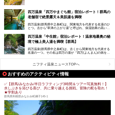
魅力に焦点を当て、温泉好き、サウナー、そして電車旅好き
も有名な温泉地です。
も必見の、心と体がリフレッシュする水沼ヴィレッジの体験
レポートをお届けします。
万座温泉が何県にあるのか、どんな温泉なのか、知らない方
四万温泉「四万やまぐち館」宿泊レポート！群馬の
も多いかもしれません。
老舗宿で絶景露天＆美肌湯を満喫
そこで筆者である私が実際に行ってみました！万座温泉の楽
しみ方や周辺の観光地を解説します。
四万温泉(群馬県中之条町)は、関東地方を代表する名湯のひ
また、日帰り入浴できる温泉から混浴可能な温泉まで、おす
とつ。古から“草津の上がり湯”と呼ばれ、保湿効果の高い美
すめの入浴施設もご紹介します！
肌湯として有名な存在です。
四万温泉「中生館」宿泊レポート！温泉地最奥の秘
「四万やまぐち館」は、この地を代表する旅館の一つ。日帰
境で極上美人湯を満喫【群馬】
り入浴も可能ですが、やはり宿泊してじっくり楽しむのがベ
スト。今回は筆者自ら宿泊し、人気の絶景露天風呂＆極上美
四万温泉(群馬県中之条町)は、古くから関東地方を代表する
肌湯をはじめ、館内の魅力をたっぷりとご紹介します！
名湯の一つ。その名は四万の湯が『四万(よんまん)の病を癒
す霊泉』であるとする伝説に由来し、現代においても多くの
観光客で賑わう人気温泉地です。
ニフティ温泉ニュースTOPへ
「中生館」は四万温泉最奥に位置し、秘境感漂う老舗宿。泉
質の良さ(特に美人湯効果)に定評があり、知る人ぞ知る穴場
おすすめのアクティビティ情報
的存在です。今回は筆者自ら宿泊し、自慢の温泉をはじめ食
事・客室・共有スペースなど、宿の全貌を徹底紹介します。
✅【群馬/みなかみ/半日ラフティング3時間＆ツアー写真無料！】
水しぶきを浴びる喜び、共に乗り越える挑戦。冒険の舵を取れ！
★学割あり
群馬県利根郡みなかみ町綱子145-1