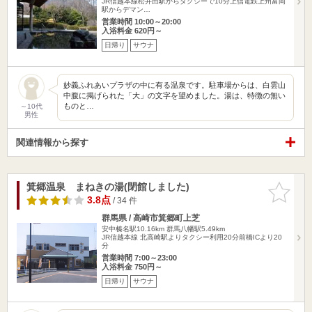
JR信越本線松井田駅からタクシーで10分上信電鉄上州富岡
駅からデマン…
営業時間 10:00～20:00
入浴料金 620円～
日帰り
サウナ
妙義ふれあいプラザの中に有る温泉です。駐車場からは、白雲山
中腹に掲げられた「大」の文字を望めました。湯は、特徴の無い
ものと…
～10代
男性
関連情報から探す
箕郷温泉 まねきの湯(閉館しました)
お気に入
りに追加
3.8点
/ 34 件
群馬県 / 高崎市箕郷町上芝
安中榛名駅10.16km
群馬八幡駅5.49km
JR信越本線 北高崎駅よりタクシー利用20分前橋ICより20
分
営業時間 7:00～23:00
入浴料金 750円～
日帰り
サウナ