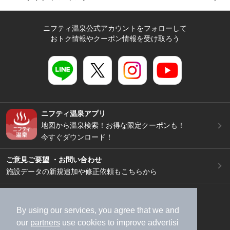
ニフティ温泉公式アカウントをフォローして
おトク情報やクーポン情報を受け取ろう
ニフティ温泉アプリ
地図から温泉検索！お得な限定クーポンも！
今すぐダウンロード！
ご意見ご要望 ・お問い合わせ
施設データの新規追加や修正依頼もこちらから
スマートフォン
/
PC
加盟店募集（資料請求）
広告出稿のご案内
By using our services, you agree that we and
our
partners
use cookies to improve advertisi
利用規約
ライフスタイルMEMBERS+規約