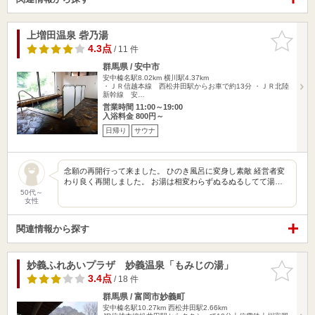
上増田温泉 砦乃湯
お気に入
りに追加
4.3点
/ 11 件
群馬県 / 安中市
安中榛名駅8.02km
横川駅4.37km
・ＪＲ信越本線 西松井田駅からお車で約13分 ・ＪＲ北陸
新幹線 安…
営業時間 11:00～19:00
入浴料金 800円～
日帰り
サウナ
念願の再開行って来ました。 ひのき風呂に変身し素敵 経営者変
わり良く再開しました。 お湯は相変わらずぬるぬるしてて湯…
50代～
女性
関連情報から探す
妙義ふれあいプラザ 妙義温泉「もみじの湯」
お気に入
りに追加
3.4点
/ 18 件
群馬県 / 富岡市妙義町
安中榛名駅10.27km
西松井田駅2.66km