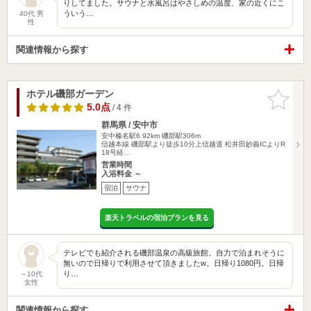
りしてました。サウナと水風呂はやさしめの温度、家の近くにこ
ういう…
40代 男
性
関連情報から探す
ホテル磯部ガーデン
お気に入
りに追加
5.0点
/ 4 件
群馬県 / 安中市
安中榛名駅6.92km
磯部駅306m
信越本線 磯部駅より徒歩10分上信越道 松井田妙義ICよりR
18号経…
営業時間
入浴料金 ～
宿泊
サウナ
楽天トラベルの宿泊プランを見る
テレビでも紹介される磯部温泉の高級旅館。自力で泊まれそうに
無いので日帰りで利用させて頂きましたw。日帰り1080円。日帰
り…
～10代
女性
関連情報から探す