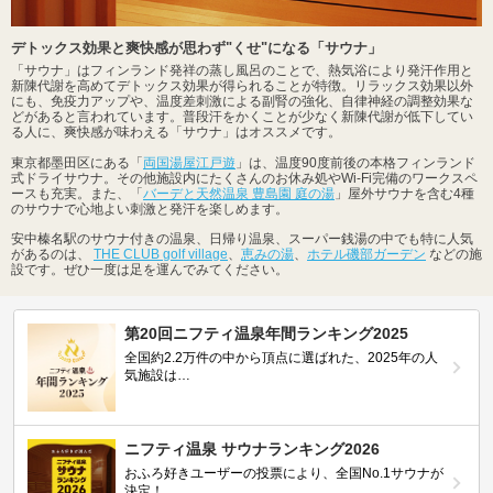
デトックス効果と爽快感が思わず"くせ"になる「サウナ」
「サウナ」はフィンランド発祥の蒸し風呂のことで、熱気浴により発汗作用と
新陳代謝を高めてデトックス効果が得られることが特徴。リラックス効果以外
にも、免疫力アップや、温度差刺激による副腎の強化、自律神経の調整効果な
どがあると言われています。普段汗をかくことが少なく新陳代謝が低下してい
る人に、爽快感が味わえる「サウナ」はオススメです。
東京都墨田区にある「
両国湯屋江戸遊
」は、温度90度前後の本格フィンランド
式ドライサウナ。その他施設内にたくさんのお休み処やWi-Fi完備のワークスペ
ースも充実。また、「
バーデと天然温泉 豊島園 庭の湯
」屋外サウナを含む4種
のサウナで心地よい刺激と発汗を楽しめます。
安中榛名駅のサウナ付きの温泉、日帰り温泉、スーパー銭湯の中でも特に人気
があるのは、
THE CLUB golf village
、
恵みの湯
、
ホテル磯部ガーデン
などの施
設です。ぜひ一度は足を運んでみてください。
第20回ニフティ温泉年間ランキング2025
全国約2.2万件の中から頂点に選ばれた、2025年の人
気施設は…
ニフティ温泉 サウナランキング2026
おふろ好きユーザーの投票により、全国No.1サウナが
決定！