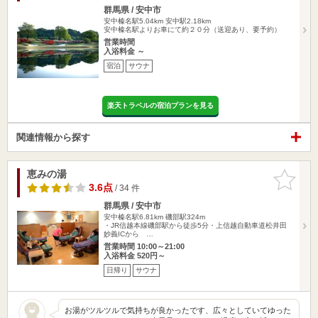
群馬県 / 安中市
安中榛名駅5.04km
安中駅2.18km
安中榛名駅よりお車にて約２０分（送迎あり、要予約）
営業時間
入浴料金 ～
宿泊
サウナ
楽天トラベルの宿泊プランを見る
関連情報から探す
恵みの湯
お気に入
りに追加
3.6点
/ 34 件
群馬県 / 安中市
安中榛名駅6.81km
磯部駅324m
・JR信越本線磯部駅から徒歩5分・上信越自動車道松井田
妙義ICから …
営業時間 10:00～21:00
入浴料金 520円～
日帰り
サウナ
お湯がツルツルで気持ちが良かったです、広々としていてゆった