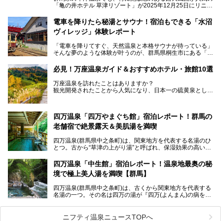
「亀の井ホテル 草津リゾート」が2025年12月25日にリニュ
ーアルオープンしました。
ロビーや客室が綺麗になって、上州グルメにこだわったビュ
電車を降りたら秘湯とサウナ！宿泊もできる「水沼
ッフェも人気！アクセスはシャトルバスで楽々、さらに草津
ヴィレッジ」体験レポート
温泉にある姉妹ホテルの「草津温泉 大東舘」「亀の井ホテ
ル 草津湯畑」の湯めぐりまで楽しめます。
「電車を降りてすぐ、天然温泉と本格サウナが待っている」
そんな夢のような体験が叶うのが、群馬県桐生市にある「駅
今回はそんな「亀の井ホテル 草津リゾート」を徹底レポー
の天然温泉&サウナの森 水沼ヴィレッジ」です。
ト！
日帰り温泉の「水沼の湯」と宿泊もできる「サウナの森」、
必見！万座温泉ガイド＆おすすめホテル・旅館10選
２つのエリアがあります。
───
提供元：アイコニア・ホスピタリティ株式会社【PR】
万座温泉を訪れたことはありますか？
今回は、その中でも特にユニークな駅直結の「水沼の湯」の
この記事は亀の井ホテル 草津リゾートのPR記事です。
観光開発されたことから人気になり、日本一の硫黄泉として
魅力に焦点を当て、温泉好き、サウナー、そして電車旅好き
も有名な温泉地です。
も必見の、心と体がリフレッシュする水沼ヴィレッジの体験
レポートをお届けします。
万座温泉が何県にあるのか、どんな温泉なのか、知らない方
四万温泉「四万やまぐち館」宿泊レポート！群馬の
も多いかもしれません。
老舗宿で絶景露天＆美肌湯を満喫
そこで筆者である私が実際に行ってみました！万座温泉の楽
しみ方や周辺の観光地を解説します。
四万温泉(群馬県中之条町)は、関東地方を代表する名湯のひ
また、日帰り入浴できる温泉から混浴可能な温泉まで、おす
とつ。古から“草津の上がり湯”と呼ばれ、保湿効果の高い美
すめの入浴施設もご紹介します！
肌湯として有名な存在です。
四万温泉「中生館」宿泊レポート！温泉地最奥の秘
「四万やまぐち館」は、この地を代表する旅館の一つ。日帰
境で極上美人湯を満喫【群馬】
り入浴も可能ですが、やはり宿泊してじっくり楽しむのがベ
スト。今回は筆者自ら宿泊し、人気の絶景露天風呂＆極上美
四万温泉(群馬県中之条町)は、古くから関東地方を代表する
肌湯をはじめ、館内の魅力をたっぷりとご紹介します！
名湯の一つ。その名は四万の湯が『四万(よんまん)の病を癒
す霊泉』であるとする伝説に由来し、現代においても多くの
観光客で賑わう人気温泉地です。
ニフティ温泉ニュースTOPへ