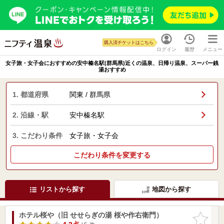
購入済チケットはこちら
ログイン
履歴
メニュー
女子旅・女子会におすすめの安中榛名駅(群馬県)近くの温泉、日帰り温泉、スーパー銭
湯おすすめ
1. 都道府県
関東 / 群馬県
2. 沿線・駅
安中榛名駅
3. こだわり条件
女子旅・女子会
こだわり条件を変更する
リストから探す
地図から探す
ホテル桜や（旧 せせらぎの湯 桜や作右衛門）
お気に入
りに追加