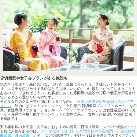
貸切個室や女子会プランがある施設も
気の合う友達と一緒にスパなどに行き、温泉に入ったり、美味しいものを食べた
り、エステを受けたりするのはとても楽しいもの。つい盛り上がってしまうことも
あるので、できればそういった客層にあった雰囲気の施設や貸切の個室が用意され
ているところ選びたいものです。
そんな女性のグループ利用にピッタリなのが
「横浜天然温泉SPA EAS（スパ イア
ス）」
。館内にはフォトジェニックな「女性専用 貸切個室プレミアムルーム」を用
意。女性専用リラクセーションルーム「ヴィーナスラウンジ」は女性浴室のロッカ
ーから直通で利用可能でブランケットも女性専用と、女性への気遣いを随所に感じ
る施設です。
安中榛名駅の女子旅・女子会におすすめの温泉、日帰り温泉、スーパー銭湯の中で
も特に人気があるのは、
ホテル桜や（旧 せせらぎの湯 桜や作右衛門）
、
雀のお宿
磯部館
、
磯部温泉「足湯」
などの施設です。ぜひ一度は足を運んでみてください。