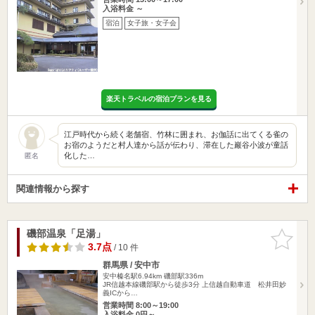
入浴料金 ～
宿泊
女子旅・女子会
楽天トラベルの宿泊プランを見る
江戸時代から続く老舗宿、竹林に囲まれ、お伽話に出てくる雀の
お宿のようだと村人達から話が伝わり、滞在した巖谷小波が童話
化した…
匿名
関連情報から探す
磯部温泉「足湯」
お気に入
りに追加
3.7点
/ 10 件
群馬県 / 安中市
安中榛名駅6.94km
磯部駅336m
JR信越本線磯部駅から徒歩3分 上信越自動車道 松井田妙
義ICから…
営業時間 8:00～19:00
入浴料金 0円～