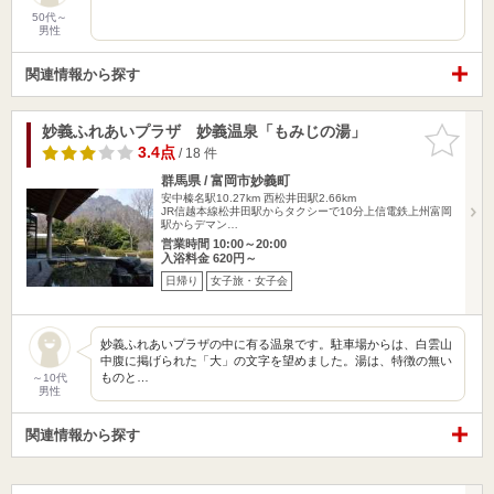
50代～
男性
関連情報から探す
妙義ふれあいプラザ 妙義温泉「もみじの湯」
お気に入
りに追加
3.4点
/ 18 件
群馬県 / 富岡市妙義町
安中榛名駅10.27km
西松井田駅2.66km
JR信越本線松井田駅からタクシーで10分上信電鉄上州富岡
駅からデマン…
営業時間 10:00～20:00
入浴料金 620円～
日帰り
女子旅・女子会
妙義ふれあいプラザの中に有る温泉です。駐車場からは、白雲山
中腹に掲げられた「大」の文字を望めました。湯は、特徴の無い
ものと…
～10代
男性
関連情報から探す