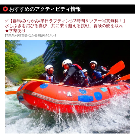
「中生館」は四万温泉最奥に位置し、秘境感漂う老舗宿。泉
質の良さ(特に美人湯効果)に定評があり、知る人ぞ知る穴場
おすすめのアクティビティ情報
的存在です。今回は筆者自ら宿泊し、自慢の温泉をはじめ食
事・客室・共有スペースなど、宿の全貌を徹底紹介します。
✅【群馬/みなかみ/半日ラフティング3時間＆ツアー写真無料！】
水しぶきを浴びる喜び、共に乗り越える挑戦。冒険の舵を取れ！
★学割あり
群馬県利根郡みなかみ町綱子145-1