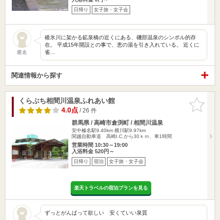
日帰り
女子旅・女子会
碓氷川に架かる鉱泉橋の近くにある、磯部温泉のシンボル的存
在。 平成15年開設との事で、恵の湯を引き入れている。 近くに
雀…
匿名
関連情報から探す
くらぶち相間川温泉ふれあい館
お気に入
りに追加
4.0点
/ 26 件
群馬県 / 高崎市倉渕町 / 相間川温泉
安中榛名駅9.40km
横川駅9.97km
関越自動車道 高崎I.C.から30ｋｍ、車1時間
営業時間 10:30～19:00
入浴料金 520円～
日帰り
宿泊
女子旅・女子会
楽天トラベルの宿泊プランを見る
ずっとがんばって欲しい 安くていい泉質