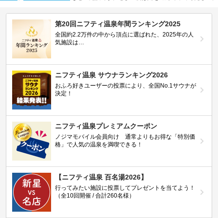
第20回ニフティ温泉年間ランキング2025
全国約2.2万件の中から頂点に選ばれた、2025年の人
気施設は…
ニフティ温泉 サウナランキング2026
おふろ好きユーザーの投票により、全国No.1サウナが
決定！
ニフティ温泉プレミアムクーポン
ノジマモバイル会員向け 通常よりもお得な「特別価
格」で人気の温泉を満喫できる！
【ニフティ温泉 百名湯2026】
行ってみたい施設に投票してプレゼントを当てよう！
（全10回開催 / 合計260名様）