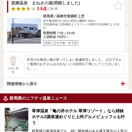
箕郷温泉 まねきの湯(閉館しました)
お気に入
りに追加
3.8点
/ 34 件
群馬県 / 高崎市箕郷町上芝
安中榛名駅10.16km
群馬八幡駅5.49km
JR信越本線 北高崎駅よりタクシー利用20分前橋ICより20
分
営業時間 7:00～23:00
入浴料金 750円～
日帰り
女子旅・女子会
自宅のお風呂に鍵が掛ってしまい急遽来店しました。 入口でオム
ツ着用のお子さんは入れないとの説明を丁寧にしてくださいまし
た。…
20代 男
性
関連情報から探す
群馬県のニフティ温泉ニュース
草津温泉「亀の井ホテル 草津リゾート」なら姉妹
ホテル3源泉湯めぐりと上州グルメビュッフェも叶
う
群馬県の草津温泉でも、特に開放感のある露天風呂が人気の