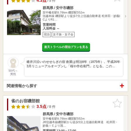
4.3点
/ 5 件
群馬県 / 安中市磯部
安中榛名駅6.76km
磯部駅552m
信越本線 磯部駅より徒歩7分上信越自動車道 松井田・妙義I
CよりR1…
営業時間
入浴料金 ～
宿泊
女子旅・女子会
楽天トラベルの宿泊プランを見る
碓井川沿いのせせらぎの宿 創業は明治8年（1875年）。平成26年
3月リニューアルオープンし「桜や作右衛門」となる。この…
50代～
男性
関連情報から探す
雀のお宿磯部館
お気に入
りに追加
3.5点
/ 8 件
群馬県 / 安中市磯部
安中榛名駅6.76km
磯部駅552m
JR信越本線磯部駅から徒歩5分上信越自動車道 松井田・
妙義ＩＣより国…
営業時間 13:00～17:00