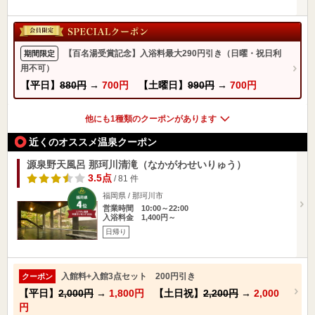
【百名湯受賞記念】入浴料最大290円引き（日曜・祝日利
期間限定
用不可）
【平日】
880円
→
700円
【土曜日】
990円
→
700円
他にも1種類のクーポンがあります
近くのオススメ温泉クーポン
源泉野天風呂 那珂川清滝（なかがわせいりゅう）
3.5点
/ 81 件
福岡県 / 那珂川市
営業時間 10:00～22:00
入浴料金 1,400円～
日帰り
入館料+入館3点セット 200円引き
クーポン
【平日】
2,000円
→
1,800円
【土日祝】
2,200円
→
2,000
円