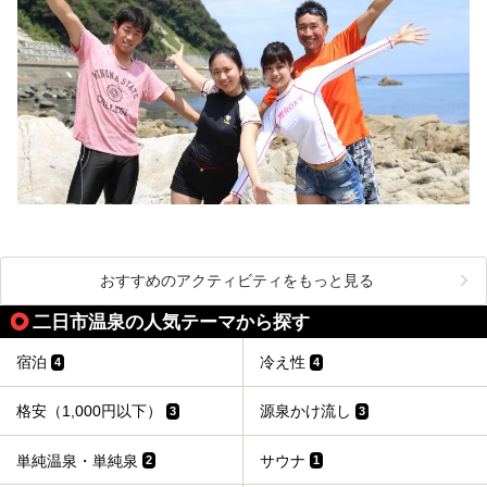
おすすめのアクティビティをもっと見る
二日市温泉の人気テーマから探す
宿泊
冷え性
4
4
格安（1,000円以下）
源泉かけ流し
3
3
単純温泉・単純泉
サウナ
2
1