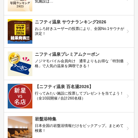
気施設は…
ニフティ温泉 サウナランキング2026
おふろ好きユーザーの投票により、全国No.1サウナが
決定！
ニフティ温泉プレミアムクーポン
ノジマモバイル会員向け 通常よりもお得な「特別価
格」で人気の温泉を満喫できる！
【ニフティ温泉 百名湯2026】
行ってみたい施設に投票してプレゼントを当てよう！
（全10回開催 / 合計260名様）
岩盤浴特集
日本全国の岩盤浴情報だけをピックアップ。まとめて
検索！