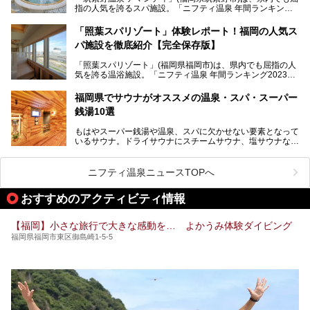
指の人気を誇るスパ施設。「ニフティ温泉 年間ランキング2
022」では、福岡県岩盤浴部門第１位を獲得。いつも多くの
入浴客で賑わっています。
「照葉スパリゾート」体験レポート！福岡の人気ス
パ施設を徹底紹介【完全保存版】
そこで今回は、ニフティ温泉ライターである筆者が現地訪
問。週替わりで男女入替制の温泉・サウナや岩盤浴・VIPル
「照葉スパリゾート」(福岡県福岡市)は、県内でも屈指の人
ーム・併設するレストランを体験し、それらの全貌を徹底紹
気を誇る温浴施設。「ニフティ温泉 年間ランキング2023」
介します！
では福岡県総合第３位を獲得し、平日・土日を問わず多くの
常連客で賑わっています。
福岡県でサウナがオススメの温泉・スパ・スーパー
銭湯10選
そこで今回は、ニフティ温泉ライターである筆者が現地体
験。超人気の岩盤房(岩盤浴)をはじめ、スパ＆サウナ・アミ
もはやスーパー銭湯や温泉、スパに欠かせない要素となって
ューズメント・宿泊施設・グルメ・その他施設まで、多彩な
いるサウナ。ドライサウナにスチームサウナ、塩サウナな
る全貌と魅力を徹底紹介します！
ど、いくつか異なるタイプが楽しめたり、水風呂や外気浴ス
ペース、ロウリュウなど、心ゆくまで楽しむためのサービス
が充実した施設も多くみられます。
ニフティ温泉ニュースTOPへ
今回はそんなサウナにこだわった、福岡県内のオススメ温
泉・銭湯・スパを10件紹介したいと思います！
おすすめのアクティビティ情報
【福岡】小さな旅行で大きな感動を… よかうみ体験ダイビング
福岡県福岡市東区御島崎1-5-5