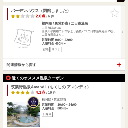
バーデンハウス（閉館しました）
お気に入
りに追加
2.0点
/ 6 件
福岡県 / 筑紫野市 / 二日市温泉
二日市駅469m
西鉄大牟田線二日市駅より西鉄バス二日市温泉経由15分､
二日市温泉より…
営業時間 9:00～22:00
入浴料金 460円～
宿泊
サウナ
関連情報から探す
近くのオススメ温泉クーポン
筑紫野温泉Amandi（ちくしの アマンディ）
4.1点
/ 19 件
福岡県 / 筑紫野市
営業時間 10:00～24:00
入浴料金 880円～
日帰り