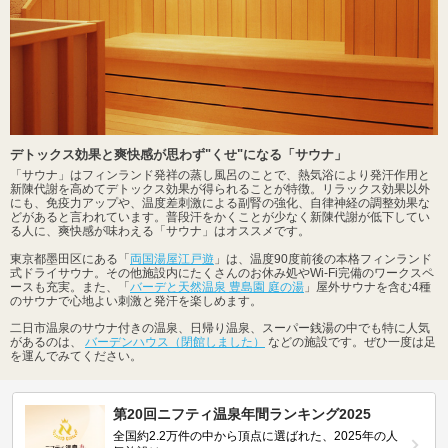
デトックス効果と爽快感が思わず"くせ"になる「サウナ」
「サウナ」はフィンランド発祥の蒸し風呂のことで、熱気浴により発汗作用と
新陳代謝を高めてデトックス効果が得られることが特徴。リラックス効果以外
にも、免疫力アップや、温度差刺激による副腎の強化、自律神経の調整効果な
どがあると言われています。普段汗をかくことが少なく新陳代謝が低下してい
る人に、爽快感が味わえる「サウナ」はオススメです。
東京都墨田区にある「
両国湯屋江戸遊
」は、温度90度前後の本格フィンランド
式ドライサウナ。その他施設内にたくさんのお休み処やWi-Fi完備のワークスペ
ースも充実。また、「
バーデと天然温泉 豊島園 庭の湯
」屋外サウナを含む4種
のサウナで心地よい刺激と発汗を楽しめます。
二日市温泉のサウナ付きの温泉、日帰り温泉、スーパー銭湯の中でも特に人気
があるのは、
バーデンハウス（閉館しました）
などの施設です。ぜひ一度は足
を運んでみてください。
第20回ニフティ温泉年間ランキング2025
全国約2.2万件の中から頂点に選ばれた、2025年の人