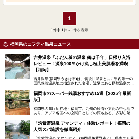
1
1
件中 1件～1件を表示
福岡県のニフティ温泉ニュース
吉井温泉「ふだん着の温泉 鶴は千年」日帰り入浴
レビュー！源泉100％かけ流し極上美肌湯を満喫
【福岡】
吉井温泉(福岡県うきは市)は、筑後川温泉と共に県内唯一の
国民保養温泉地に指定された名湯。近隣にある原鶴温泉の観
光地風情と異なり、長閑な田園地帯に佇む小さな温泉地で
す。
福岡市のスーパー銭湯おすすめ15選【2025年最新
版】
「ふだん着の温泉 鶴は千年」は、吉井温泉にある日帰り入
浴施設。源泉100％かけ流しの極上美肌湯を楽しめ、近隣の
福岡県の県庁所在地・福岡市。九州の経済や文化の中心地で
住民や温泉ファンに愛され続けています。今回は筆者自ら日
あり、アジア各国への玄関口としての顔もある、多彩な魅力
帰り入浴し、自慢の温泉を中心に詳細レビューします！
をもつ大都市です。
「筑紫野温泉 アマンディ」体験レポート！福岡の
そんな福岡市は、スーパー銭湯も多種多彩。玄界灘を眺めら
人気スパ施設を徹底紹介
れるリゾート気分満点のスーパー銭湯から、繁華街近くのレ
トロな銭湯、泉質自慢の天然温泉まで、福岡市で行ってみた
「筑紫野温泉 アマンディ」(福岡県筑紫野市)は、県内でも屈
いスーパー銭湯を一挙ご紹介します。