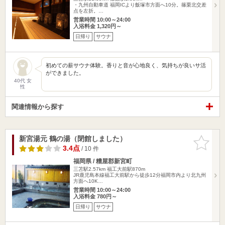
・九州自動車道 福岡ICより飯塚市方面へ10分。篠栗北交差
点を左折。…
営業時間 10:00～24:00
入浴料金 1,320円～
日帰り
サウナ
初めての薪サウナ体験。香りと音が心地良く、気持ちが良いサ活
ができました。
40代 女
性
関連情報から探す
新宮湯元 鶴の湯（閉館しました）
お気に入
りに追加
3.4点
/ 10 件
福岡県 / 糟屋郡新宮町
三苫駅2.57km
福工大前駅870m
JR鹿児島本線福工大前駅から徒歩12分福岡市内より北九州
方面へ10K…
営業時間 10:00～24:00
入浴料金 780円～
日帰り
サウナ