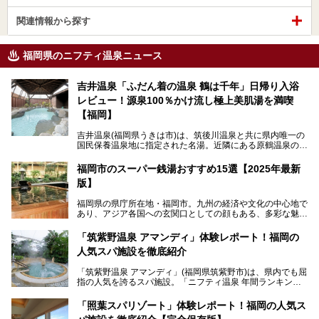
関連情報から探す
福岡県のニフティ温泉ニュース
吉井温泉「ふだん着の温泉 鶴は千年」日帰り入浴
レビュー！源泉100％かけ流し極上美肌湯を満喫
【福岡】
吉井温泉(福岡県うきは市)は、筑後川温泉と共に県内唯一の
国民保養温泉地に指定された名湯。近隣にある原鶴温泉の観
光地風情と異なり、長閑な田園地帯に佇む小さな温泉地で
す。
福岡市のスーパー銭湯おすすめ15選【2025年最新
版】
「ふだん着の温泉 鶴は千年」は、吉井温泉にある日帰り入
浴施設。源泉100％かけ流しの極上美肌湯を楽しめ、近隣の
福岡県の県庁所在地・福岡市。九州の経済や文化の中心地で
住民や温泉ファンに愛され続けています。今回は筆者自ら日
あり、アジア各国への玄関口としての顔もある、多彩な魅力
帰り入浴し、自慢の温泉を中心に詳細レビューします！
をもつ大都市です。
「筑紫野温泉 アマンディ」体験レポート！福岡の
そんな福岡市は、スーパー銭湯も多種多彩。玄界灘を眺めら
人気スパ施設を徹底紹介
れるリゾート気分満点のスーパー銭湯から、繁華街近くのレ
トロな銭湯、泉質自慢の天然温泉まで、福岡市で行ってみた
「筑紫野温泉 アマンディ」(福岡県筑紫野市)は、県内でも屈
いスーパー銭湯を一挙ご紹介します。
指の人気を誇るスパ施設。「ニフティ温泉 年間ランキング2
022」では、福岡県岩盤浴部門第１位を獲得。いつも多くの
入浴客で賑わっています。
「照葉スパリゾート」体験レポート！福岡の人気ス