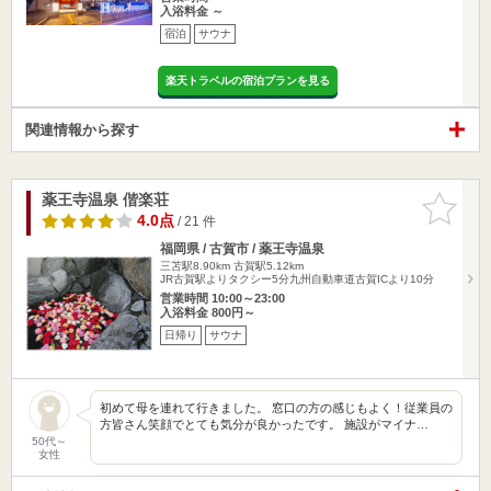
入浴料金 ～
宿泊
サウナ
楽天トラベルの宿泊プランを見る
関連情報から探す
薬王寺温泉 偕楽荘
お気に入
りに追加
4.0点
/ 21 件
福岡県 / 古賀市 / 薬王寺温泉
三苫駅8.90km
古賀駅5.12km
JR古賀駅よりタクシー5分九州自動車道古賀ICより10分
営業時間 10:00～23:00
入浴料金 800円～
日帰り
サウナ
初めて母を連れて行きました。 窓口の方の感じもよく！従業員の
方皆さん笑顔でとても気分が良かったです。 施設がマイナ…
50代～
女性