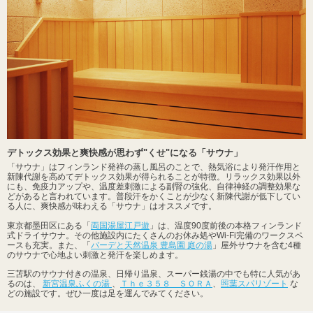
デトックス効果と爽快感が思わず"くせ"になる「サウナ」
「サウナ」はフィンランド発祥の蒸し風呂のことで、熱気浴により発汗作用と
新陳代謝を高めてデトックス効果が得られることが特徴。リラックス効果以外
にも、免疫力アップや、温度差刺激による副腎の強化、自律神経の調整効果な
どがあると言われています。普段汗をかくことが少なく新陳代謝が低下してい
る人に、爽快感が味わえる「サウナ」はオススメです。
東京都墨田区にある「
両国湯屋江戸遊
」は、温度90度前後の本格フィンランド
式ドライサウナ。その他施設内にたくさんのお休み処やWi-Fi完備のワークスペ
ースも充実。また、「
バーデと天然温泉 豊島園 庭の湯
」屋外サウナを含む4種
のサウナで心地よい刺激と発汗を楽しめます。
三苫駅のサウナ付きの温泉、日帰り温泉、スーパー銭湯の中でも特に人気があ
るのは、
新宮温泉ふくの湯
、
Ｔｈｅ３５８ ＳＯＲＡ
、
照葉スパリゾート
な
どの施設です。ぜひ一度は足を運んでみてください。