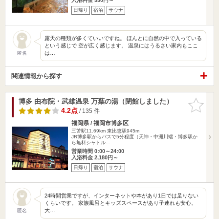
日帰り
宿泊
サウナ
露天の種類が多くていいですね。 ほんとに自然の中で入っている
という感じで 空が広く感じます。 温泉にはうるさい家内もここ
は…
匿名
関連情報から探す
博多 由布院・武雄温泉 万葉の湯（閉館しました）
お気に入
りに追加
4.2点
/ 135 件
福岡県 / 福岡市博多区
三苫駅11.69km
東比恵駅945m
JR博多駅からバスで5分程度（天神・中洲川端・博多駅か
ら無料シャトル…
営業時間 0:00～24:00
入浴料金 2,180円～
日帰り
宿泊
サウナ
24時間営業ですが、インターネットや本があり1日では足りない
くらいです。 家族風呂とキッズスペースがあり子連れも安心。
大…
匿名