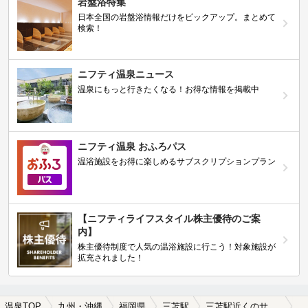
岩盤浴特集
日本全国の岩盤浴情報だけをピックアップ。まとめて
検索！
ニフティ温泉ニュース
温泉にもっと行きたくなる！お得な情報を掲載中
ニフティ温泉 おふろパス
温浴施設をお得に楽しめるサブスクリプションプラン
【ニフティライフスタイル株主優待のご案
内】
株主優待制度で人気の温浴施設に行こう！対象施設が
拡充されました！
温泉TOP
九州・沖縄
福岡県
三苫駅
三苫駅近くのサウナ施設おすすめ(2026年版)