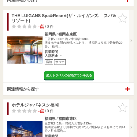
THE LUIGANS Spa&Resort(ザ・ルイガンズ. スパ＆
お気に入
リゾート)
りに追加
-点
/ 0 件
福岡県 / 福岡市東区
三苫駅7.00km
海ノ中道駅268m
博多ホテル間の無料バスあり。 博多駅より車で最短約20
分。 福岡…
営業時間
入浴料金 ～
宿泊
サウナ
楽天トラベルの宿泊プランを見る
関連情報から探す
ホテルジャパネスク福岡
お気に入
りに追加
-点
/ 0 件
福岡県 / 福岡市東区
三苫駅8.52km
箱崎九大前駅435m
福岡空港駅よりお車にて約12分／博多駅よりお車にて約14
分／駐車場約…
営業時間