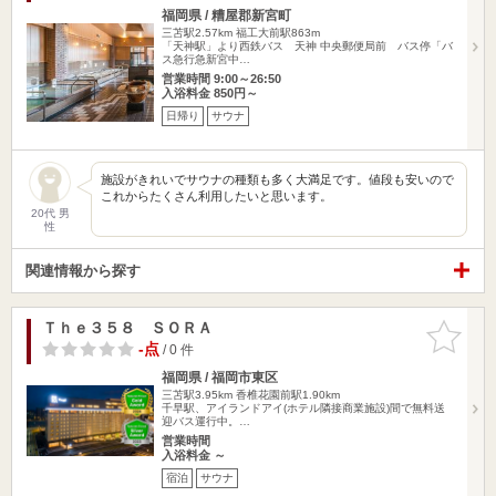
福岡県 / 糟屋郡新宮町
三苫駅2.57km
福工大前駅863m
「天神駅」より西鉄バス 天神 中央郵便局前 バス停「バ
ス急行急新宮中…
営業時間 9:00～26:50
入浴料金 850円～
日帰り
サウナ
施設がきれいでサウナの種類も多く大満足です。値段も安いので
これからたくさん利用したいと思います。
20代 男
性
関連情報から探す
Ｔｈｅ３５８ ＳＯＲＡ
お気に入
りに追加
-点
/ 0 件
福岡県 / 福岡市東区
三苫駅3.95km
香椎花園前駅1.90km
千早駅、アイランドアイ(ホテル隣接商業施設)間で無料送
迎バス運行中。…
営業時間
入浴料金 ～
宿泊
サウナ