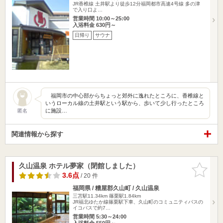
JR香椎線 土井駅より徒歩12分福岡都市高速4号線 多の津
で入り口よ…
営業時間 10:00～25:00
入浴料金 630円～
日帰り
サウナ
福岡市の中心部からちょっと郊外に逸れたところに、香椎線と
いうローカル線の土井駅という駅から、歩いて少し行ったところ
に施設…
匿名
関連情報から探す
久山温泉 ホテル夢家（閉館しました）
お気に入
りに追加
3.6点
/ 20 件
福岡県 / 糟屋郡久山町 / 久山温泉
三苫駅11.34km
篠栗駅1.84km
JR福北ゆたか線篠栗駅下車、久山町のコミュニティバスの
イコバスで約7…
営業時間 5:30～24:00
入浴料金 550円～