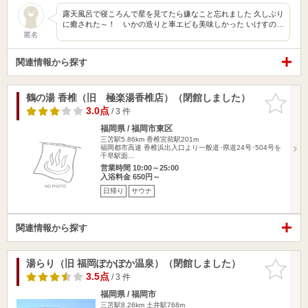
露天風呂で寝ころんで星を見てたら嫌なこと忘れました 久しぶり
に癒された～！ いかの造りと車エビも美味しかった いけすの…
匿名
関連情報から探す
鶴の湯 香椎（旧 極楽湯香椎店）（閉館しました）
お気に入
りに追加
3.0点
/ 3 件
福岡県 / 福岡市東区
三苫駅5.86km
香椎宮前駅201m
福岡都市高速 香椎浜出入口より一般道･県道24号･504号を
千早駅面…
営業時間 10:00～25:00
入浴料金 650円～
日帰り
サウナ
関連情報から探す
湯らり（旧 福岡ぽかぽか温泉）（閉館しました）
お気に入
りに追加
3.5点
/ 3 件
福岡県 / 福岡市
三苫駅8.26km
土井駅768m