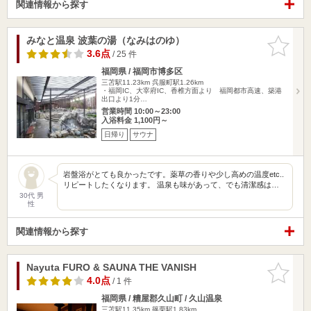
関連情報から探す
みなと温泉 波葉の湯（なみはのゆ）
お気に入
りに追加
3.6点
/ 25 件
福岡県 / 福岡市博多区
三苫駅11.23km
呉服町駅1.26km
・福岡IC、大宰府IC、香椎方面より 福岡都市高速、築港
出口より1分…
営業時間 10:00～23:00
入浴料金 1,100円～
日帰り
サウナ
岩盤浴がとても良かったです。薬草の香りや少し高めの温度etc..
リピートしたくなります。 温泉も味があって、でも清潔感は…
30代 男
性
関連情報から探す
Nayuta FURO & SAUNA THE VANISH
お気に入
りに追加
4.0点
/ 1 件
福岡県 / 糟屋郡久山町 / 久山温泉
三苫駅11.35km
篠栗駅1.83km