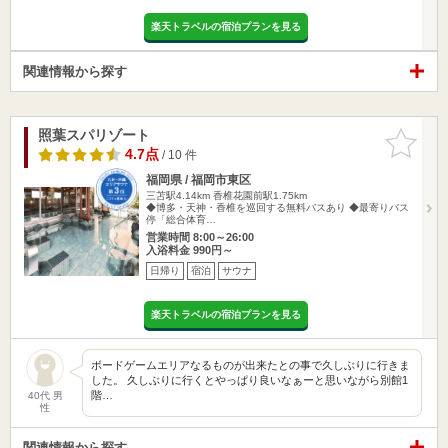
楽天トラベルの宿泊プランを見る
関連情報から探す
照葉スパリゾート
お気に入
りに追加
4.7点
/ 10 件
福岡県 / 福岡市東区
三苫駅4.14km
香椎花園前駅1.75km
◆博多・天神・香椎を巡回する無料バスあり ◆最寄りバス
停「総合体育…
営業時間 8:00～26:00
入浴料金 990円～
日帰り
宿泊
サウナ
楽天トラベルの宿泊プランを見る
ボードゲームエリアなるものが出来たとの事で久しぶりに行きま
した。 久しぶりに行くとやっぱり良いなぁーと思いながら別館1
階…
40代 男
性
関連情報から探す