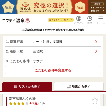
購入済チケットはこちら
ログイン
履歴
メニュー
三苫駅(福岡県)近くのサウナ施設おすすめ(2026年版)
1. 都道府県
九州・沖縄 / 福岡県
2. 沿線・駅
三苫駅
3. こだわり条件
サウナ
こだわり条件を変更する
リストから探す
地図から探す
新宮温泉ふくの湯
お気に入
りに追加
4.2点
/ 4 件