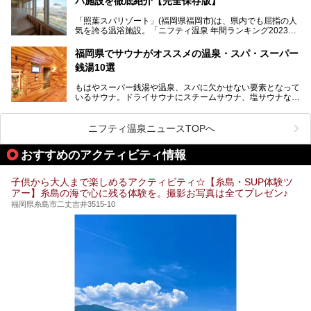
パ施設を徹底紹介【完全保存版】
そこで今回は、ニフティ温泉ライターである筆者が現地訪
問。週替わりで男女入替制の温泉・サウナや岩盤浴・VIPル
「照葉スパリゾート」(福岡県福岡市)は、県内でも屈指の人
ーム・併設するレストランを体験し、それらの全貌を徹底紹
気を誇る温浴施設。「ニフティ温泉 年間ランキング2023」
介します！
では福岡県総合第３位を獲得し、平日・土日を問わず多くの
常連客で賑わっています。
福岡県でサウナがオススメの温泉・スパ・スーパー
銭湯10選
そこで今回は、ニフティ温泉ライターである筆者が現地体
験。超人気の岩盤房(岩盤浴)をはじめ、スパ＆サウナ・アミ
もはやスーパー銭湯や温泉、スパに欠かせない要素となって
ューズメント・宿泊施設・グルメ・その他施設まで、多彩な
いるサウナ。ドライサウナにスチームサウナ、塩サウナな
る全貌と魅力を徹底紹介します！
ど、いくつか異なるタイプが楽しめたり、水風呂や外気浴ス
ペース、ロウリュウなど、心ゆくまで楽しむためのサービス
が充実した施設も多くみられます。
ニフティ温泉ニュースTOPへ
今回はそんなサウナにこだわった、福岡県内のオススメ温
泉・銭湯・スパを10件紹介したいと思います！
おすすめのアクティビティ情報
子供から大人まで楽しめるアクティビティ☆【糸島・SUP体験ツ
アー】糸島の海で心に残る体験を。撮影お写真は全てプレゼン♪
福岡県糸島市二丈吉井3515-10