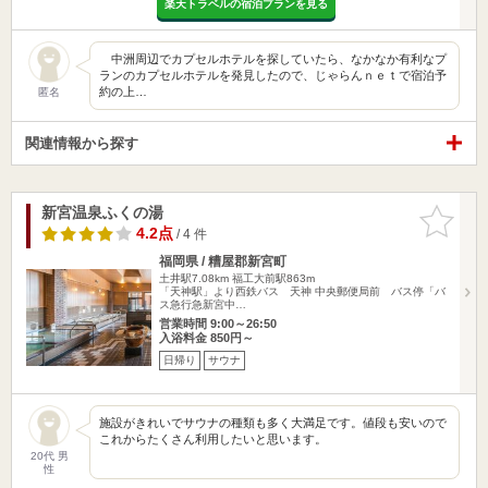
楽天トラベルの宿泊プランを見る
中洲周辺でカプセルホテルを探していたら、なかなか有利なプ
ランのカプセルホテルを発見したので、じゃらんｎｅｔで宿泊予
約の上…
匿名
関連情報から探す
新宮温泉ふくの湯
お気に入
りに追加
4.2点
/ 4 件
福岡県 / 糟屋郡新宮町
土井駅7.08km
福工大前駅863m
「天神駅」より西鉄バス 天神 中央郵便局前 バス停「バ
ス急行急新宮中…
営業時間 9:00～26:50
入浴料金 850円～
日帰り
サウナ
施設がきれいでサウナの種類も多く大満足です。値段も安いので
これからたくさん利用したいと思います。
20代 男
性