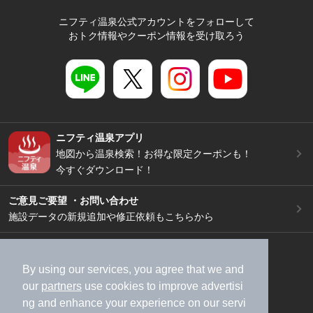
ニフティ温泉公式アカウントをフォローして
おトク情報やクーポン情報を受け取ろう
ニフティ温泉アプリ
地図から温泉検索！お得な限定クーポンも！
今すぐダウンロード！
ご意見ご要望 ・お問い合わせ
施設データの新規追加や修正依頼もこちらから
スマートフォン
/
PC
加盟店募集（資料請求）
広告出稿のご案内
By using our services, you agree that we and
our
partners
use cookies to improve advertisi
利用規約
ライフスタイルMEMBERS+規約
ng and enhance your experience on our servi
特定商取引法に基づく表記
ヘルプ
採用情報