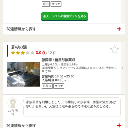
宿泊
サウナ
楽天トラベルの宿泊プランを見る
関連情報から探す
若杉の湯
お気に入
りに追加
3.0点
/ 12 件
福岡県 / 糟屋郡篠栗町
土井駅6.60km
篠栗駅1.93km
JR篠栗駅からタクシーで7分福岡ICより車で15分､天神から
車で30…
営業時間 10:00～23:00
入浴料金 800円～
日帰り
サウナ
家族風呂を利用しました。 部屋無しの脱衣場一体型の浴室(冬は
寒いが面白い)。入室後に湯を張るので清潔な湯を楽しめる。
30代 男
性
関連情報から探す