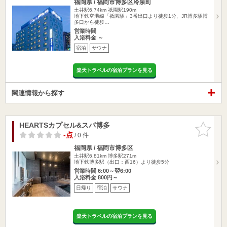
福岡県 / 福岡市博多区冷泉町
土井駅6.74km
祇園駅190m
地下鉄空港線「祗園駅」3番出口より徒歩1分、JR博多駅博
多口から徒歩…
営業時間
入浴料金 ～
宿泊
サウナ
楽天トラベルの宿泊プランを見る
関連情報から探す
HEARTSカプセル&スパ博多
お気に入
りに追加
-点
/ 0 件
福岡県 / 福岡市博多区
土井駅6.81km
博多駅271m
地下鉄博多駅（出口：西16）より徒歩5分
営業時間 6:00～翌6:00
入浴料金 800円～
日帰り
宿泊
サウナ
楽天トラベルの宿泊プランを見る