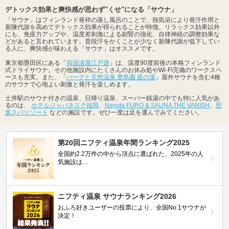
デトックス効果と爽快感が思わず"くせ"になる「サウナ」
「サウナ」はフィンランド発祥の蒸し風呂のことで、熱気浴により発汗作用と
新陳代謝を高めてデトックス効果が得られることが特徴。リラックス効果以外
にも、免疫力アップや、温度差刺激による副腎の強化、自律神経の調整効果な
どがあると言われています。普段汗をかくことが少なく新陳代謝が低下してい
る人に、爽快感が味わえる「サウナ」はオススメです。
東京都墨田区にある「
両国湯屋江戸遊
」は、温度90度前後の本格フィンランド
式ドライサウナ。その他施設内にたくさんのお休み処やWi-Fi完備のワークスペ
ースも充実。また、「
バーデと天然温泉 豊島園 庭の湯
」屋外サウナを含む4種
のサウナで心地よい刺激と発汗を楽しめます。
土井駅のサウナ付きの温泉、日帰り温泉、スーパー銭湯の中でも特に人気があ
るのは、
ホテルジャパネスク福岡
、
Nayuta FURO & SAUNA THE VANISH
、
照
葉スパリゾート
などの施設です。ぜひ一度は足を運んでみてください。
第20回ニフティ温泉年間ランキング2025
全国約2.2万件の中から頂点に選ばれた、2025年の人
気施設は…
ニフティ温泉 サウナランキング2026
おふろ好きユーザーの投票により、全国No.1サウナが
決定！