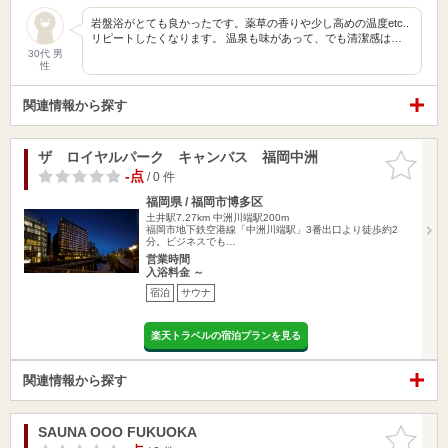
岩盤浴がとても良かったです。薬草の香りや少し高めの温度etc..
リピートしたくなります。 温泉も味があって、でも清潔感は…
30代 男
性
関連情報から探す
ザ ロイヤルパーク キャンバス 福岡中洲
お気に入
りに追加
-点
/ 0 件
福岡県 / 福岡市博多区
土井駅7.27km
中洲川端駅200m
福岡市地下鉄空港線「中洲川端駅」3番出口より徒歩約2
分。ビジネスでも…
営業時間
入浴料金 ～
宿泊
サウナ
楽天トラベルの宿泊プランを見る
関連情報から探す
SAUNA OOO FUKUOKA
お気に入
りに追加