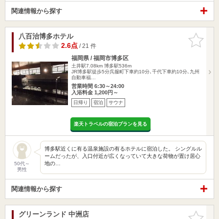
関連情報から探す
八百治博多ホテル
お気に入
りに追加
2.6点
/ 21 件
福岡県 / 福岡市博多区
土井駅7.08km
博多駅536m
JR博多駅徒歩5分呉服町下車約10分､千代下車約10分､九州
自動車福…
営業時間 6:30～24:00
入浴料金 1,200円～
日帰り
宿泊
サウナ
楽天トラベルの宿泊プランを見る
博多駅近くに有る温泉施設の有るホテルに宿泊した。 シングルル
ームだったが、入口付近が広くなっていて大きな荷物が置け居心
地の…
50代～
男性
関連情報から探す
グリーンランド 中洲店
お気に入