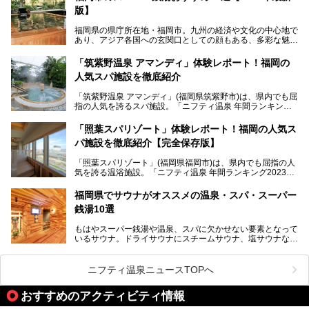
版】
「ふだん着の温泉 鶴は千年」は、吉井温泉にある日帰り入
浴施設。源泉100％かけ流しの極上美肌湯を楽しめ、近隣の
福岡県の県庁所在地・福岡市。九州の経済や文化の中心地で
住民や温泉ファンに愛され続けています。今回は筆者自ら日
あり、アジア各国への玄関口としての顔もある、多彩な魅力
帰り入浴し、自慢の温泉を中心に詳細レビューします！
をもつ大都市です。
「筑紫野温泉 アマンディ」体験レポート！福岡の
そんな福岡市は、スーパー銭湯も多種多彩。玄界灘を眺めら
人気スパ施設を徹底紹介
れるリゾート気分満点のスーパー銭湯から、繁華街近くのレ
トロな銭湯、泉質自慢の天然温泉まで、福岡市で行ってみた
「筑紫野温泉 アマンディ」(福岡県筑紫野市)は、県内でも屈
いスーパー銭湯を一挙ご紹介します。
指の人気を誇るスパ施設。「ニフティ温泉 年間ランキング2
022」では、福岡県岩盤浴部門第１位を獲得。いつも多くの
入浴客で賑わっています。
「照葉スパリゾート」体験レポート！福岡の人気ス
パ施設を徹底紹介【完全保存版】
そこで今回は、ニフティ温泉ライターである筆者が現地訪
問。週替わりで男女入替制の温泉・サウナや岩盤浴・VIPル
「照葉スパリゾート」(福岡県福岡市)は、県内でも屈指の人
ーム・併設するレストランを体験し、それらの全貌を徹底紹
気を誇る温浴施設。「ニフティ温泉 年間ランキング2023」
介します！
では福岡県総合第３位を獲得し、平日・土日を問わず多くの
常連客で賑わっています。
福岡県でサウナがオススメの温泉・スパ・スーパー
銭湯10選
そこで今回は、ニフティ温泉ライターである筆者が現地体
験。超人気の岩盤房(岩盤浴)をはじめ、スパ＆サウナ・アミ
もはやスーパー銭湯や温泉、スパに欠かせない要素となって
ューズメント・宿泊施設・グルメ・その他施設まで、多彩な
いるサウナ。ドライサウナにスチームサウナ、塩サウナな
る全貌と魅力を徹底紹介します！
ど、いくつか異なるタイプが楽しめたり、水風呂や外気浴ス
ペース、ロウリュウなど、心ゆくまで楽しむためのサービス
が充実した施設も多くみられます。
ニフティ温泉ニュースTOPへ
今回はそんなサウナにこだわった、福岡県内のオススメ温
泉・銭湯・スパを10件紹介したいと思います！
おすすめのアクティビティ情報