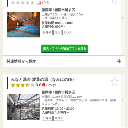
りに追加
-点
/ 0 件
福岡県 / 福岡市博多区
土井駅7.16km
中洲川端駅155m
中洲川端駅より徒歩
営業時間 0:00～24:00
入浴料金 900円～
日帰り
宿泊
サウナ
楽天トラベルの宿泊プランを見る
関連情報から探す
みなと温泉 波葉の湯（なみはのゆ）
お気に入
りに追加
3.6点
/ 25 件
福岡県 / 福岡市博多区
土井駅7.20km
呉服町駅1.26km
・福岡IC、大宰府IC、香椎方面より 福岡都市高速、築港
出口より1分…
営業時間 10:00～23:00
入浴料金 1,100円～
日帰り
サウナ