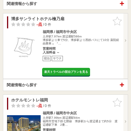
関連情報から探す
博多サンライトホテル檜乃扇
お気に入
りに追加
-点
/ 0 件
福岡県 / 福岡市中央区
土井駅7.97km
渡辺通駅586m
博多駅より車で5分、博多駅より西鉄バスにて10分 薬院経
由乗車→ 『…
営業時間
入浴料金 ～
宿泊
サウナ
楽天トラベルの宿泊プランを見る
関連情報から探す
ホテルモントレ福岡
お気に入
りに追加
-点
/ 0 件
福岡県 / 福岡市中央区
土井駅7.99km
渡辺通駅84m
福岡市営地下鉄七隈線 博多駅から渡辺通まで約5分 渡
辺通駅下車 2番…
営業時間