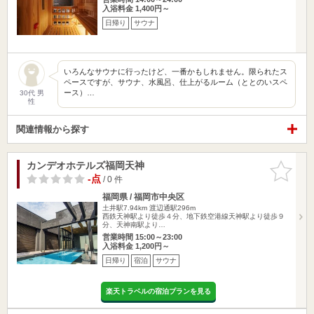
入浴料金 1,400円～
日帰り
サウナ
いろんなサウナに行ったけど、一番かもしれません。限られたス
ペースですが、サウナ、水風呂、仕上がるルーム（ととのいスペ
ース）…
30代 男
性
関連情報から探す
カンデオホテルズ福岡天神
お気に入
りに追加
-点
/ 0 件
福岡県 / 福岡市中央区
土井駅7.94km
渡辺通駅296m
西鉄天神駅より徒歩４分、地下鉄空港線天神駅より徒歩９
分、天神南駅より…
営業時間 15:00～23:00
入浴料金 1,200円～
日帰り
宿泊
サウナ
楽天トラベルの宿泊プランを見る