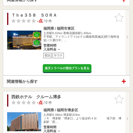
Ｔｈｅ３５８ ＳＯＲＡ
お気に入
りに追加
-点
/ 0 件
福岡県 / 福岡市東区
土井駅6.02km
香椎花園前駅1.90km
千早駅、アイランドアイ(ホテル隣接商業施設)間で無料送
迎バス運行中。…
営業時間
入浴料金 ～
宿泊
サウナ
楽天トラベルの宿泊プランを見る
関連情報から探す
西鉄ホテル クルーム博多
お気に入
りに追加
-点
/ 0 件
福岡県 / 福岡市博多区
土井駅6.38km
博多駅329m
ＪＲ 博多駅「博多口」より徒歩約４分 地下鉄 博
多駅「西…
営業時間
入浴料金 ～