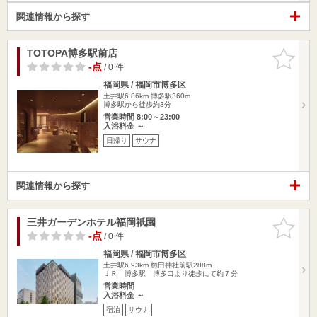
関連情報から探す
TOTOPA博多駅前店
お気に入
りに追加
-点
/ 0 件
福岡県 / 福岡市博多区
土井駅6.86km
博多駅360m
博多駅から徒歩約3分
営業時間 8:00～23:00
入浴料金 ～
日帰り
サウナ
関連情報から探す
三井ガーデンホテル福岡祇園
お気に入
りに追加
-点
/ 0 件
福岡県 / 福岡市博多区
土井駅6.93km
櫛田神社前駅288m
ＪＲ 博多駅 博多口より徒歩にて約７分
営業時間
入浴料金 ～
宿泊
サウナ