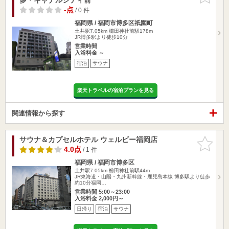
-点
/ 0 件
福岡県 / 福岡市博多区祇園町
土井駅7.05km
櫛田神社前駅178m
JR博多駅より徒歩10分
営業時間
入浴料金 ～
宿泊
サウナ
楽天トラベルの宿泊プランを見る
関連情報から探す
サウナ＆カプセルホテル ウェルビー福岡店
お気に入
りに追加
4.0点
/ 1 件
福岡県 / 福岡市博多区
土井駅7.05km
櫛田神社前駅44m
JR東海道・山陽・九州新幹線・鹿児島本線 博多駅より徒歩
約10分福岡…
営業時間 5:00～23:00
入浴料金 2,000円～
日帰り
宿泊
サウナ