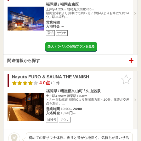
福岡県 / 福岡市東区
土井駅4.22km
箱崎九大前駅435m
福岡空港駅よりお車にて約12分／博多駅よりお車にて約14
分／駐車場約…
営業時間
入浴料金 ～
宿泊
サウナ
楽天トラベルの宿泊プランを見る
関連情報から探す
Nayuta FURO & SAUNA THE VANISH
お気に入
りに追加
4.0点
/ 1 件
福岡県 / 糟屋郡久山町 / 久山温泉
土井駅4.95km
篠栗駅1.83km
・九州自動車道 福岡ICより飯塚市方面へ10分。篠栗北交差
点を左折。…
営業時間 10:00～24:00
入浴料金 1,320円～
日帰り
サウナ
初めての薪サウナ体験。香りと音が心地良く、気持ちが良いサ活