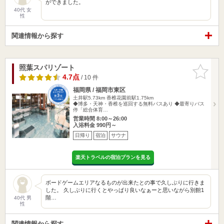
ができました。
40代 女
性
関連情報から探す
照葉スパリゾート
お気に入
りに追加
4.7点
/ 10 件
福岡県 / 福岡市東区
土井駅5.73km
香椎花園前駅1.75km
◆博多・天神・香椎を巡回する無料バスあり ◆最寄りバス
停「総合体育…
営業時間 8:00～26:00
入浴料金 990円～
日帰り
宿泊
サウナ
楽天トラベルの宿泊プランを見る
ボードゲームエリアなるものが出来たとの事で久しぶりに行きま
した。 久しぶりに行くとやっぱり良いなぁーと思いながら別館1
階…
40代 男
性
関連情報から探す