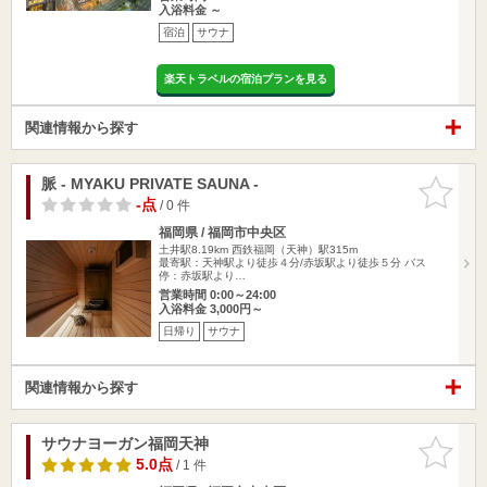
入浴料金 ～
宿泊
サウナ
楽天トラベルの宿泊プランを見る
関連情報から探す
脈 - MYAKU PRIVATE SAUNA -
お気に入
りに追加
-点
/ 0 件
福岡県 / 福岡市中央区
土井駅8.19km
西鉄福岡（天神）駅315m
最寄駅：天神駅より徒歩４分/赤坂駅より徒歩５分 バス
停：赤坂駅より…
営業時間 0:00～24:00
入浴料金 3,000円～
日帰り
サウナ
関連情報から探す
サウナヨーガン福岡天神
お気に入
りに追加
5.0点
/ 1 件