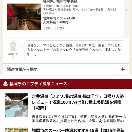
福岡県 / 福岡市中央区
土井駅8.23km
赤坂駅508m
天神駅より徒歩約8分 天神北ランプから約3分 「天神駅」
バス停か…
営業時間 7:30～24:00
入浴料金 1,400円～
日帰り
サウナ
溶岩をテーマにしたサウナ施設。最も熱いサ室「溶岩」で行われ
るダブルストーブのダブルロウリュが強烈であった。凄まじい熱
さ。そ…
40代 男
性
関連情報から探す
福岡県のニフティ温泉ニュース
吉井温泉「ふだん着の温泉 鶴は千年」日帰り入浴
レビュー！源泉100％かけ流し極上美肌湯を満喫
【福岡】
吉井温泉(福岡県うきは市)は、筑後川温泉と共に県内唯一の
国民保養温泉地に指定された名湯。近隣にある原鶴温泉の観
光地風情と異なり、長閑な田園地帯に佇む小さな温泉地で
す。
福岡市のスーパー銭湯おすすめ15選【2025年最新