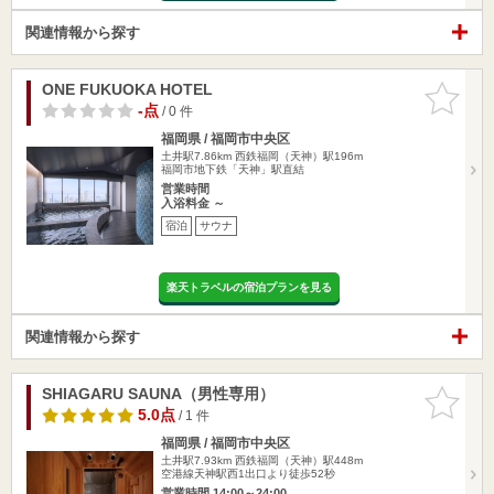
関連情報から探す
ONE FUKUOKA HOTEL
お気に入
りに追加
-点
/ 0 件
福岡県 / 福岡市中央区
土井駅7.86km
西鉄福岡（天神）駅196m
福岡市地下鉄「天神」駅直結
営業時間
入浴料金 ～
宿泊
サウナ
楽天トラベルの宿泊プランを見る
関連情報から探す
SHIAGARU SAUNA（男性専用）
お気に入
りに追加
5.0点
/ 1 件
福岡県 / 福岡市中央区
土井駅7.93km
西鉄福岡（天神）駅448m
空港線天神駅西1出口より徒歩52秒
営業時間 14:00～24:00