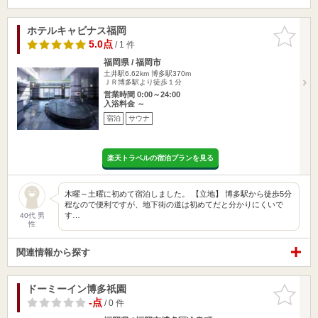
ホテルキャビナス福岡
お気に入
りに追加
5.0点
/ 1 件
福岡県 / 福岡市
土井駅6.62km
博多駅370m
ＪＲ博多駅より徒歩１分
営業時間 0:00～24:00
入浴料金 ～
宿泊
サウナ
楽天トラベルの宿泊プランを見る
木曜～土曜に初めて宿泊しました。 【立地】 博多駅から徒歩5分
程なので便利ですが、地下街の道は初めてだと分かりにくいで
す…
40代 男
性
関連情報から探す
ドーミーイン博多祇園
お気に入
りに追加
-点
/ 0 件