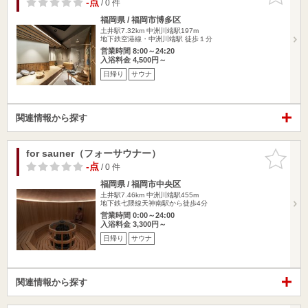
-点
/ 0 件
福岡県 / 福岡市博多区
土井駅7.32km
中洲川端駅197m
地下鉄空港線・中洲川端駅 徒歩１分
営業時間 8:00～24:20
入浴料金 4,500円～
日帰り
サウナ
関連情報から探す
for sauner（フォーサウナー）
お気に入
りに追加
-点
/ 0 件
福岡県 / 福岡市中央区
土井駅7.46km
中洲川端駅455m
地下鉄七隈線天神南駅から徒歩4分
営業時間 0:00～24:00
入浴料金 3,300円～
日帰り
サウナ
関連情報から探す