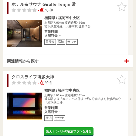
ホテル＆サウナ Giraffe Tenjin 常
お気に入
りに追加
-点
/ 0 件
福岡県 / 福岡市中央区
土井駅7.60km
渡辺通駅476m
地下鉄空港線・天神南駅 徒歩７分
営業時間
入浴料金 ～
日帰り
宿泊
サウナ
関連情報から探す
クロスライフ博多天神
お気に入
りに追加
-点
/ 0 件
福岡県 / 福岡市中央区
土井駅7.61km
渡辺通駅443m
博多駅より「春吉」バス停まで約7分春吉より徒歩約4分
「地下鉄天神…
営業時間
入浴料金 ～
宿泊
サウナ
楽天トラベルの宿泊プランを見る