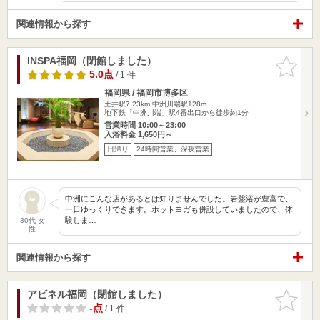
関連情報から探す
INSPA福岡（閉館しました）
お気に入
りに追加
5.0点
/ 1 件
福岡県 / 福岡市博多区
土井駅7.23km
中洲川端駅128m
地下鉄「中洲川端」駅4番出口から徒歩約1分
営業時間 10:00～23:00
入浴料金 1,650円～
日帰り
24時間営業、深夜営業
中洲にこんな店があるとは知りませんでした。岩盤浴が豊富で、
一日ゆっくりできます。ホットヨガも併設していましたので、体
験しま…
30代 女
性
関連情報から探す
アビネル福岡（閉館しました）
お気に入
りに追加
-点
/ 1 件