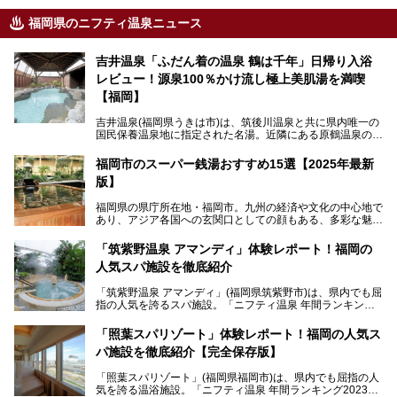
福岡県のニフティ温泉ニュース
吉井温泉「ふだん着の温泉 鶴は千年」日帰り入浴
レビュー！源泉100％かけ流し極上美肌湯を満喫
【福岡】
吉井温泉(福岡県うきは市)は、筑後川温泉と共に県内唯一の
国民保養温泉地に指定された名湯。近隣にある原鶴温泉の観
光地風情と異なり、長閑な田園地帯に佇む小さな温泉地で
す。
福岡市のスーパー銭湯おすすめ15選【2025年最新
版】
「ふだん着の温泉 鶴は千年」は、吉井温泉にある日帰り入
浴施設。源泉100％かけ流しの極上美肌湯を楽しめ、近隣の
福岡県の県庁所在地・福岡市。九州の経済や文化の中心地で
住民や温泉ファンに愛され続けています。今回は筆者自ら日
あり、アジア各国への玄関口としての顔もある、多彩な魅力
帰り入浴し、自慢の温泉を中心に詳細レビューします！
をもつ大都市です。
「筑紫野温泉 アマンディ」体験レポート！福岡の
そんな福岡市は、スーパー銭湯も多種多彩。玄界灘を眺めら
人気スパ施設を徹底紹介
れるリゾート気分満点のスーパー銭湯から、繁華街近くのレ
トロな銭湯、泉質自慢の天然温泉まで、福岡市で行ってみた
「筑紫野温泉 アマンディ」(福岡県筑紫野市)は、県内でも屈
いスーパー銭湯を一挙ご紹介します。
指の人気を誇るスパ施設。「ニフティ温泉 年間ランキング2
022」では、福岡県岩盤浴部門第１位を獲得。いつも多くの
入浴客で賑わっています。
「照葉スパリゾート」体験レポート！福岡の人気ス
パ施設を徹底紹介【完全保存版】
そこで今回は、ニフティ温泉ライターである筆者が現地訪
問。週替わりで男女入替制の温泉・サウナや岩盤浴・VIPル
「照葉スパリゾート」(福岡県福岡市)は、県内でも屈指の人
ーム・併設するレストランを体験し、それらの全貌を徹底紹
気を誇る温浴施設。「ニフティ温泉 年間ランキング2023」
介します！