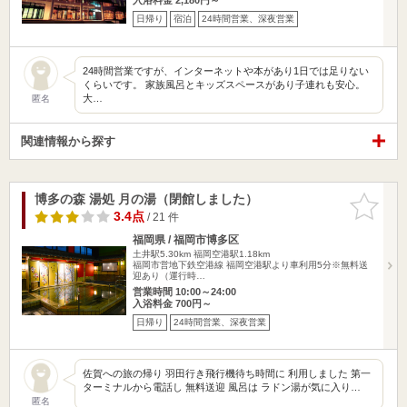
日帰り
宿泊
24時間営業、深夜営業
24時間営業ですが、インターネットや本があり1日では足りない
くらいです。 家族風呂とキッズスペースがあり子連れも安心。
大…
匿名
関連情報から探す
博多の森 湯処 月の湯（閉館しました）
お気に入
りに追加
3.4点
/ 21 件
福岡県 / 福岡市博多区
土井駅5.30km
福岡空港駅1.18km
福岡市営地下鉄空港線 福岡空港駅より車利用5分※無料送
迎あり（運行時…
営業時間 10:00～24:00
入浴料金 700円～
日帰り
24時間営業、深夜営業
佐賀への旅の帰り 羽田行き飛行機待ち時間に 利用しました 第一
ターミナルから電話し 無料送迎 風呂は ラドン湯が気に入り…
匿名