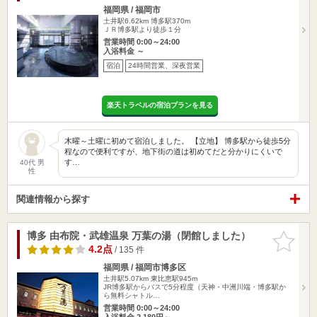
福岡県 / 福岡市
土井駅6.62km
博多駅370m
ＪＲ博多駅より徒歩１分
営業時間 0:00～24:00
入浴料金 ～
宿泊
24時間営業、深夜営業
楽天トラベルの宿泊プランを見る
木曜～土曜に初めて宿泊しました。 【立地】 博多駅から徒歩5分
程なので便利ですが、地下街の道は初めてだと分かりにくいで
す…
40代 男
性
関連情報から探す
博多 由布院・武雄温泉 万葉の湯（閉館しました）
お気に入
りに追加
4.2点
/ 135 件
福岡県 / 福岡市博多区
土井駅5.07km
東比恵駅945m
JR博多駅からバスで5分程度（天神・中洲川端・博多駅か
ら無料シャトル…
営業時間 0:00～24:00
入浴料金 2,180円～