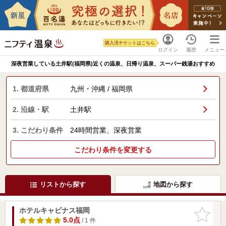
購入済チケットはこちら
ログイン
履歴
メニュー
深夜営業している土井駅(福岡県)近くの温泉、日帰り温泉、スーパー銭湯おすすめ
1. 都道府県
九州・沖縄 / 福岡県
2. 沿線・駅
土井駅
3. こだわり条件
24時間営業、深夜営業
こだわり条件を変更する
リストから探す
地図から探す
ホテルキャビナス福岡
お気に入
りに追加
5.0点
/ 1 件