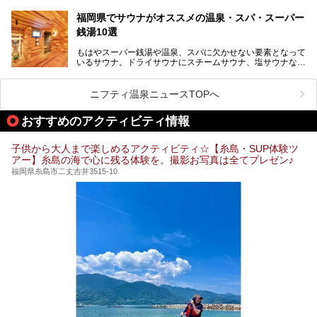
では福岡県総合第３位を獲得し、平日・土日を問わず多くの
常連客で賑わっています。
福岡県でサウナがオススメの温泉・スパ・スーパー
銭湯10選
そこで今回は、ニフティ温泉ライターである筆者が現地体
験。超人気の岩盤房(岩盤浴)をはじめ、スパ＆サウナ・アミ
もはやスーパー銭湯や温泉、スパに欠かせない要素となって
ューズメント・宿泊施設・グルメ・その他施設まで、多彩な
いるサウナ。ドライサウナにスチームサウナ、塩サウナな
る全貌と魅力を徹底紹介します！
ど、いくつか異なるタイプが楽しめたり、水風呂や外気浴ス
ペース、ロウリュウなど、心ゆくまで楽しむためのサービス
が充実した施設も多くみられます。
ニフティ温泉ニュースTOPへ
今回はそんなサウナにこだわった、福岡県内のオススメ温
泉・銭湯・スパを10件紹介したいと思います！
おすすめのアクティビティ情報
子供から大人まで楽しめるアクティビティ☆【糸島・SUP体験ツ
アー】糸島の海で心に残る体験を。撮影お写真は全てプレゼン♪
福岡県糸島市二丈吉井3515-10