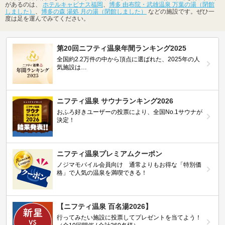
があるのは、
ホテルキャビナス福岡
、
博多 由布院・武雄温泉 万葉の湯（閉館
しました）
、
博多の森 湯処 月の湯（閉館しました）
などの施設です。ぜひ一
度は足を運んでみてください。
第20回ニフティ温泉年間ランキング2025
全国約2.2万件の中から頂点に選ばれた、2025年の人
気施設は…
ニフティ温泉 サウナランキング2026
おふろ好きユーザーの投票により、全国No.1サウナが
決定！
ニフティ温泉プレミアムクーポン
ノジマモバイル会員向け 通常よりもお得な「特別価
格」で人気の温泉を満喫できる！
【ニフティ温泉 百名湯2026】
行ってみたい施設に投票してプレゼントを当てよう！