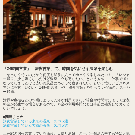
「24時間営業」「深夜営業」で、時間を気にせず温泉を楽しむ
「せっかく行くのだから何度も温泉に入ってゆっくり楽しみたい！」「レジャ
ー帰り、少し遅くなったけど温泉に立ち寄りたい」という方や、「仕事で遅く
なってしまったけど広いお風呂につかって癒されたい」という忙しいビジネス
マンにも嬉しいのが「24時間営業」や「深夜営業」を行っている温泉、スーパ
ー銭湯。
清掃や点検などの作業によって入浴が利用できない場合や時間帯によって深夜
料金が発生する場合があるので、料金や利用時間などは事前に確認しておくと
いいでしょう。
■関連まとめ
深夜営業している東京の温泉・スパ５選！
深夜営業している大阪の温泉・スパ５選！
土井駅の深夜営業している温泉、日帰り温泉、スーパー銭湯の中でも特に人気