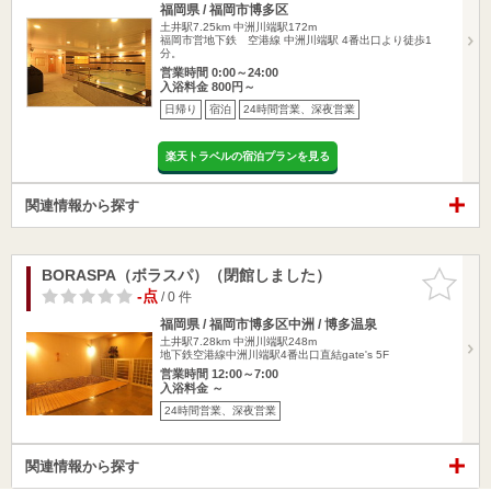
福岡県 / 福岡市博多区
土井駅7.25km
中洲川端駅172m
福岡市営地下鉄 空港線 中洲川端駅 4番出口より徒歩1
分。
営業時間 0:00～24:00
入浴料金 800円～
日帰り
宿泊
24時間営業、深夜営業
楽天トラベルの宿泊プランを見る
関連情報から探す
BORASPA（ボラスパ）（閉館しました）
お気に入
りに追加
-点
/ 0 件
福岡県 / 福岡市博多区中洲 / 博多温泉
土井駅7.28km
中洲川端駅248m
地下鉄空港線中洲川端駅4番出口直結gate's 5F
営業時間 12:00～7:00
入浴料金 ～
24時間営業、深夜営業
関連情報から探す