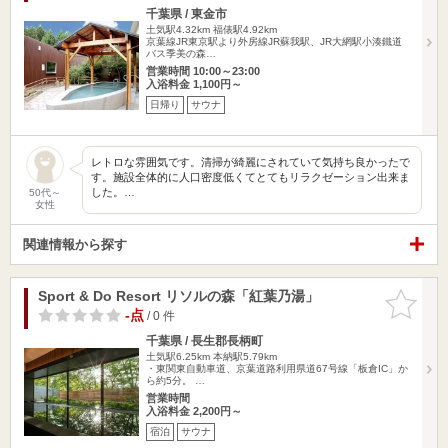
千葉県 / 東金市
土気駅4.32km
福俵駅4.92km
京葉線JR東京駅より外房線JR蘇我駅、JR大網駅小湊鐵道
バス季美の森…
営業時間 10:00～23:00
入浴料金 1,100円～
日帰り
サウナ
レトロな雰囲気です。清掃が綺麗にされていて気持ち良かったで
す。施設全体的に人口密度低くてとてもリラクゼーション出来ま
した。…
50代～
女性
関連情報から探す
Sport & Do Resort リソルの森「紅葉乃湯」
お気に入
りに追加
-点
/ 0 件
千葉県 / 長生郡長柄町
土気駅6.25km
本納駅5.79km
・東関東自動車道、京葉道路利用県道67号線「板倉IC」か
ら約5分。 …
営業時間
入浴料金 2,200円～
宿泊
サウナ