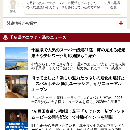
先月行ったのですが、５／１に閉館していました。 １２月に黒湯
の天然温泉が導入され、楽しみにしていたのですが．．． 会員…
匿名
関連情報から探す
千葉県のニフティ温泉ニュース
千葉県で人気のスーパー銭湯21選！海の見える絶景
露天やテレワーク対応施設もご紹介
都内からもアクセスが良く、週末のお出かけ先としても人気
の千葉県。そんな千葉には、魅力あふれるスーパー銭湯がた
くさんあります。
待ってました！新しい魅力たっぷりの進化を遂げた
「サウナでしっかりととのいたい」「海が見える絶景で非日
「スパ＆ホテル 舞浜ユーラシア」がリニューアル
常を味わいたい」「子連れでも気兼ねなく1日過ごした
い」。
オープン
そんな多様なニーズに応える施設が揃っているため、その日
「スパ＆ホテル 舞浜ユーラシア」の“スパエリア”が、2025
の目的に合った施設がきっと見つかるはずです。
年7月からの大規模リニューアルを経て、2026年1月15日
（木）に再オープン！
さらに最近では、24時間営業で深夜まで滞在できる施設
“AI原田泰造”が登場！花王「サクセス」新ブランド
や、テレワーク・コワーキングスペースを備えた仕事もでき
新設エリアや生まれ変わった浴場・サウナの魅力を、人気キ
るスパも増えており、ただの入浴施設にとどまらない進化を
ムービー公開を記念して体験イベントを開催
ャラクター「ユーラシわん」と一緒にご紹介します。必見の
遂げています。
マル秘情報がたっぷり。ぜひチェックしてみてください！
9月15日から放映されている、花王サクセスの新ブランドム
───
本記事では、人気スーパー銭湯から絶景施設、コワーキング
ービーはもうご覧になりましたか？AI技術で若返った原田泰