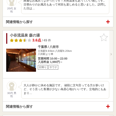
綺麗なお風呂でよかったです！天然温泉もあっていい感じです。
日替わりのお風呂もあって何回も楽しめると思いました。訪問し
た日は…
20代 女
性
関連情報から探す
小谷流温泉 森の湯
お気に入
りに追加
3.6点
/ 49 件
千葉県 / 八街市
土気駅9.93km
八街駅6.20km
八街駅より車
営業時間 10:00～22:00
入浴料金 1,980円～
日帰り
サウナ
大人が静かに休める施設です。 値段に文句言ってる方が多いけ
ど、そう言った客層が少ない為居心地がいいです。立地的にもあ
まり…
30代 男
性
関連情報から探す