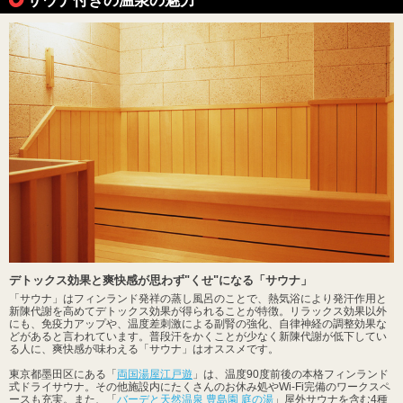
デトックス効果と爽快感が思わず"くせ"になる「サウナ」
「サウナ」はフィンランド発祥の蒸し風呂のことで、熱気浴により発汗作用と
新陳代謝を高めてデトックス効果が得られることが特徴。リラックス効果以外
にも、免疫力アップや、温度差刺激による副腎の強化、自律神経の調整効果な
どがあると言われています。普段汗をかくことが少なく新陳代謝が低下してい
る人に、爽快感が味わえる「サウナ」はオススメです。
東京都墨田区にある「
両国湯屋江戸遊
」は、温度90度前後の本格フィンランド
式ドライサウナ。その他施設内にたくさんのお休み処やWi-Fi完備のワークスペ
ースも充実。また、「
バーデと天然温泉 豊島園 庭の湯
」屋外サウナを含む4種