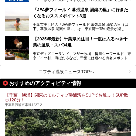
提供元：SPA＆HOTEL舞浜ユーラシア【PR】
スペースや休憩スペースが充実した施設、子連れファミリー
造さんが登場して、“前を向くチカラに”というメッセージを
この記事はSPA＆HOTEL舞浜ユーラシアのPRレポート記事
向けの施設など、目的に合わせたおすすめの施設を紹介しま
伝えるムービーです。公開を記念して、スパメッツァおおた
です。
「JFA夢フィールド 幕張温泉 湯楽の里」に行きた
す。
か竜泉寺の湯にて体験イベントを開催。花王サクセスの製品
くなるおススメポイント3選
が無料で試せるチャンスです！
千葉県でスーパー銭湯選びに困った際は、ぜひ参考にしてく
───
ださい。
千葉市美浜区の「JFA夢フィールド 幕張温泉 湯楽の里（以
提供元：花王株式会社【PR】
下、幕張温泉 湯楽の里）」は、東京湾一望の絶景が楽しめ
この記事は花王株式会社商品のPRレポート記事です。
る日帰り温泉です。
設備も天然温泉の露天風呂、サウナ、岩盤浴のほか、高濃度
【2025年最新】千葉県民注目！一度は入るべき千
炭酸泉、海の見えるお休み処や食事処、展望抜群の屋上ま
葉の温泉・スパ34選
で、年代を問わずたっぷり楽しめます。
東京ディズニーランド、マザー牧場、鴨川シーワールド、東
今回は人気のこの施設の中でも、特におススメしたい3つの
京ドイツ村、海ほたるなど、千葉には遊べる有名スポットが
ポイントについて厳選してお届けします。読めばきっと、行
たくさん。そんな千葉県は温泉・スパもすごいんです！千葉
きたくなること間違いなし！
県で生まれ、千葉県で育ち、つい最近まで千葉在住だった私
がお勧めする、一度は入るべき千葉の温泉・スパ34選をま
ニフティ温泉ニュースTOPへ
とめました。
おすすめのアクティビティ情報
【千葉・勝浦】関東のモルディブ勝浦湾をSUPでお散歩！SUP散
歩120分！！
千葉県勝浦市串浜1227-2