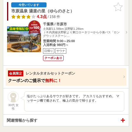
お気に入
今空いています
りに追加
市原温泉 湯楽の里（ゆらのさと）
4.3点
/ 158 件
千葉県 / 市原市
土気駅11.58km
浜野駅1.26km
ＪＲ内房線浜野駅より東口ロータリーから小湊バス「ロン
グウッドステーシ…
営業時間 9:00～25:00
入浴料金 980円～
日帰り
サウナ
クーポンあり
レンタルタオルセットクーポン
会員限定
クーポンのご提示で
無料に！
塩がたっぷりあるサウナが好きです。 アカスリもおすすめ。 マ
ッサージ機で癒されて、極上の気分で帰ります。
30代 女
性
関連情報から探す