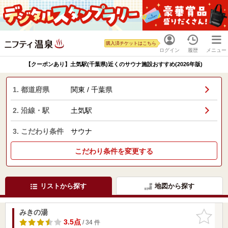
購入済チケットはこちら
ログイン
履歴
メニュー
【クーポンあり】土気駅(千葉県)近くのサウナ施設おすすめ(2026年版)
1. 都道府県
関東 / 千葉県
2. 沿線・駅
土気駅
3. こだわり条件
サウナ
こだわり条件を変更する
リストから探す
地図から探す
みきの湯
お気に入
りに追加
3.5点
/ 34 件