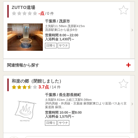
ZUTTO道場
お気に入
りに追加
-点
/ 0 件
千葉県 / 茂原市
土気駅11.58km
茂原駅415m
茂原駅東口から徒歩6分
営業時間 8:00～22:00
入浴料金 1,430円～
日帰り
サウナ
関連情報から探す
和楽の郷（閉館しました）
お気に入
りに追加
3.7点
/ 14 件
千葉県 / 長生郡長柄町
土気駅9.61km
上総三又駅6.08km
JR内房線・外房線・京葉線 蘇我駅東口より送迎バスあり京
葉道路 蘇我…
営業時間 10:00～翌8:00
入浴料金 1,575円～
日帰り
サウナ