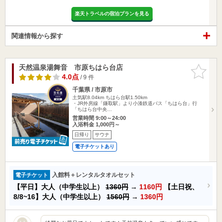
楽天トラベルの宿泊プランを見る
関連情報から探す
天然温泉湯舞音 市原ちはら台店
お気に入
りに追加
4.0点
/ 9 件
千葉県 / 市原市
土気駅8.04km
ちはら台駅1.50km
・JR外房線「鎌取駅」より小湊鉄道バス「ちはら台」行
「ちはら台中央…
営業時間 9:00～24:00
入浴料金 1,000円～
日帰り
サウナ
電子チケットあり
入館料＋レンタルタオルセット
電子チケット
【平日】大人（中学生以上）
1360円
→
1160円
【土日祝、
8/8~16】大人（中学生以上）
1560円
→
1360円