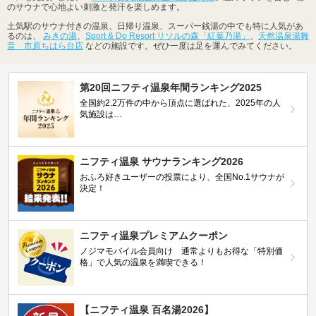
のサウナで心地よい刺激と発汗を楽しめます。
土気駅のサウナ付きの温泉、日帰り温泉、スーパー銭湯の中でも特に人気があ
るのは、
みきの湯
、
Sport & Do Resort リソルの森「紅葉乃湯」
、
天然温泉湯舞
音 市原ちはら台店
などの施設です。ぜひ一度は足を運んでみてください。
第20回ニフティ温泉年間ランキング2025
全国約2.2万件の中から頂点に選ばれた、2025年の人
気施設は…
ニフティ温泉 サウナランキング2026
おふろ好きユーザーの投票により、全国No.1サウナが
決定！
ニフティ温泉プレミアムクーポン
ノジマモバイル会員向け 通常よりもお得な「特別価
格」で人気の温泉を満喫できる！
【ニフティ温泉 百名湯2026】