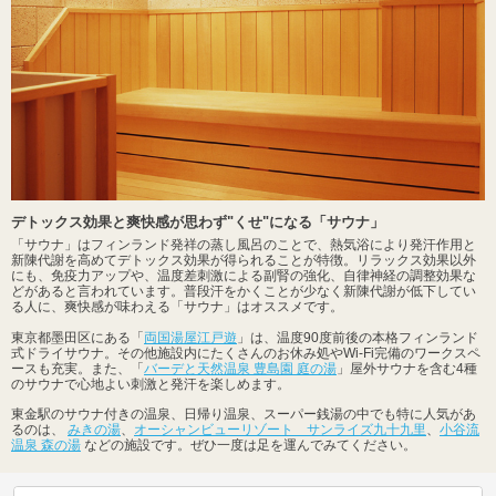
デトックス効果と爽快感が思わず"くせ"になる「サウナ」
「サウナ」はフィンランド発祥の蒸し風呂のことで、熱気浴により発汗作用と
新陳代謝を高めてデトックス効果が得られることが特徴。リラックス効果以外
にも、免疫力アップや、温度差刺激による副腎の強化、自律神経の調整効果な
どがあると言われています。普段汗をかくことが少なく新陳代謝が低下してい
る人に、爽快感が味わえる「サウナ」はオススメです。
東京都墨田区にある「
両国湯屋江戸遊
」は、温度90度前後の本格フィンランド
式ドライサウナ。その他施設内にたくさんのお休み処やWi-Fi完備のワークスペ
ースも充実。また、「
バーデと天然温泉 豊島園 庭の湯
」屋外サウナを含む4種
のサウナで心地よい刺激と発汗を楽しめます。
東金駅のサウナ付きの温泉、日帰り温泉、スーパー銭湯の中でも特に人気があ
るのは、
みきの湯
、
オーシャンビューリゾート サンライズ九十九里
、
小谷流
温泉 森の湯
などの施設です。ぜひ一度は足を運んでみてください。