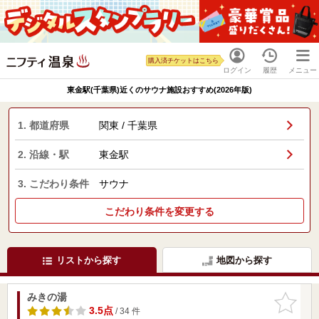
購入済チケットはこちら
ログイン
履歴
メニュー
東金駅(千葉県)近くのサウナ施設おすすめ(2026年版)
1. 都道府県
関東 / 千葉県
2. 沿線・駅
東金駅
3. こだわり条件
サウナ
こだわり条件を変更する
リストから探す
地図から探す
みきの湯
お気に入
りに追加
3.5点
/ 34 件