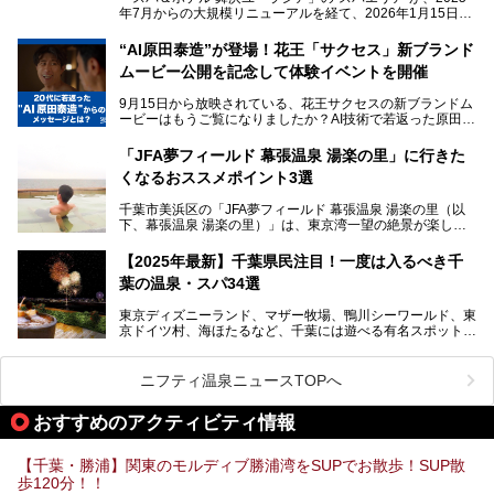
の目的に合った施設がきっと見つかるはずです。
年7月からの大規模リニューアルを経て、2026年1月15日
（木）に再オープン！
さらに最近では、24時間営業で深夜まで滞在できる施設
“AI原田泰造”が登場！花王「サクセス」新ブランド
や、テレワーク・コワーキングスペースを備えた仕事もでき
新設エリアや生まれ変わった浴場・サウナの魅力を、人気キ
るスパも増えており、ただの入浴施設にとどまらない進化を
ムービー公開を記念して体験イベントを開催
ャラクター「ユーラシわん」と一緒にご紹介します。必見の
遂げています。
マル秘情報がたっぷり。ぜひチェックしてみてください！
9月15日から放映されている、花王サクセスの新ブランドム
───
本記事では、人気スーパー銭湯から絶景施設、コワーキング
ービーはもうご覧になりましたか？AI技術で若返った原田泰
提供元：SPA＆HOTEL舞浜ユーラシア【PR】
スペースや休憩スペースが充実した施設、子連れファミリー
造さんが登場して、“前を向くチカラに”というメッセージを
この記事はSPA＆HOTEL舞浜ユーラシアのPRレポート記事
向けの施設など、目的に合わせたおすすめの施設を紹介しま
伝えるムービーです。公開を記念して、スパメッツァおおた
です。
「JFA夢フィールド 幕張温泉 湯楽の里」に行きた
す。
か竜泉寺の湯にて体験イベントを開催。花王サクセスの製品
くなるおススメポイント3選
が無料で試せるチャンスです！
千葉県でスーパー銭湯選びに困った際は、ぜひ参考にしてく
───
ださい。
千葉市美浜区の「JFA夢フィールド 幕張温泉 湯楽の里（以
提供元：花王株式会社【PR】
下、幕張温泉 湯楽の里）」は、東京湾一望の絶景が楽しめ
この記事は花王株式会社商品のPRレポート記事です。
る日帰り温泉です。
設備も天然温泉の露天風呂、サウナ、岩盤浴のほか、高濃度
【2025年最新】千葉県民注目！一度は入るべき千
炭酸泉、海の見えるお休み処や食事処、展望抜群の屋上ま
葉の温泉・スパ34選
で、年代を問わずたっぷり楽しめます。
東京ディズニーランド、マザー牧場、鴨川シーワールド、東
今回は人気のこの施設の中でも、特におススメしたい3つの
京ドイツ村、海ほたるなど、千葉には遊べる有名スポットが
ポイントについて厳選してお届けします。読めばきっと、行
たくさん。そんな千葉県は温泉・スパもすごいんです！千葉
きたくなること間違いなし！
県で生まれ、千葉県で育ち、つい最近まで千葉在住だった私
がお勧めする、一度は入るべき千葉の温泉・スパ34選をま
ニフティ温泉ニュースTOPへ
とめました。
おすすめのアクティビティ情報
【千葉・勝浦】関東のモルディブ勝浦湾をSUPでお散歩！SUP散
歩120分！！