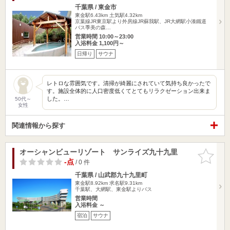
千葉県 / 東金市
東金駅6.43km
土気駅4.32km
京葉線JR東京駅より外房線JR蘇我駅、JR大網駅小湊鐵道
バス季美の森…
営業時間 10:00～23:00
入浴料金 1,100円～
日帰り
サウナ
レトロな雰囲気です。清掃が綺麗にされていて気持ち良かったで
す。施設全体的に人口密度低くてとてもリラクゼーション出来ま
した。…
50代～
女性
関連情報から探す
オーシャンビューリゾート サンライズ九十九里
お気に入
りに追加
-点
/ 0 件
千葉県 / 山武郡九十九里町
東金駅8.92km
求名駅9.31km
千葉駅、大網駅、東金駅よりバス
営業時間
入浴料金 ～
宿泊
サウナ