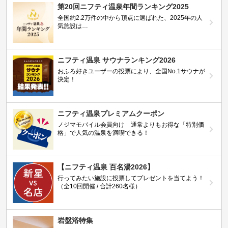
第20回ニフティ温泉年間ランキング2025
全国約2.2万件の中から頂点に選ばれた、2025年の人
気施設は…
ニフティ温泉 サウナランキング2026
おふろ好きユーザーの投票により、全国No.1サウナが
決定！
ニフティ温泉プレミアムクーポン
ノジマモバイル会員向け 通常よりもお得な「特別価
格」で人気の温泉を満喫できる！
【ニフティ温泉 百名湯2026】
行ってみたい施設に投票してプレゼントを当てよう！
（全10回開催 / 合計260名様）
岩盤浴特集