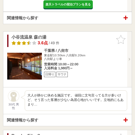
楽天トラベルの宿泊プランを見る
関連情報から探す
小谷流温泉 森の湯
お気に入
りに追加
3.6点
/ 49 件
千葉県 / 八街市
東金駅10.50km
八街駅6.20km
八街駅より車
営業時間 10:00～22:00
入浴料金 1,980円～
日帰り
サウナ
大人が静かに休める施設です。 値段に文句言ってる方が多いけ
ど、そう言った客層が少ない為居心地がいいです。立地的にもあ
まり…
30代 男
性
関連情報から探す