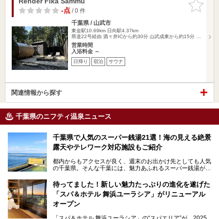
Render Fika Sammu
お気に入
りに追加
-点
/ 0 件
千葉県 / 山武市
東金駅10.69km
日向駅4.37km
県道22号経由 酒々井ICから約30分 山武成東から約15分 …
営業時間
入浴料金 ～
日帰り
宿泊
サウナ
関連情報から探す
千葉県のニフティ温泉ニュース
千葉県で人気のスーパー銭湯21選！海の見える絶景
露天やテレワーク対応施設もご紹介
都内からもアクセスが良く、週末のお出かけ先としても人気
の千葉県。そんな千葉には、魅力あふれるスーパー銭湯がた
くさんあります。
待ってました！新しい魅力たっぷりの進化を遂げた
「サウナでしっかりととのいたい」「海が見える絶景で非日
「スパ＆ホテル 舞浜ユーラシア」がリニューアル
常を味わいたい」「子連れでも気兼ねなく1日過ごした
い」。
オープン
そんな多様なニーズに応える施設が揃っているため、その日
「スパ＆ホテル 舞浜ユーラシア」の“スパエリア”が、2025