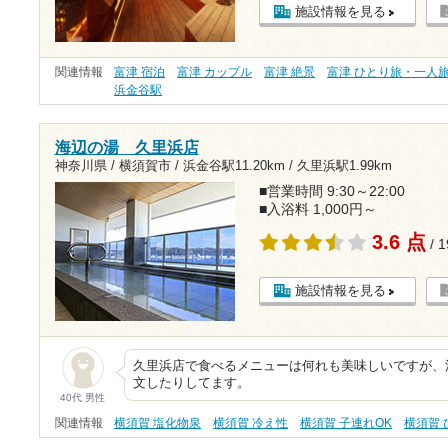
施設情報を見る
関連情報
富津 宿泊
富津 カップル
富津 絶景
富津 ひとり旅・一人
浜金谷駅
海辺の湯 久里浜店
神奈川県 / 横須賀市 /
浜金谷駅11.20km
/
久里浜駅1.99km
■営業時間 9:30～22:00
■入浴料 1,000円～
3.6 点
/ 
施設情報を見る
久里浜店で食べるメニューは何れも美味しいですが、
文したりしてます。
40代 男性
関連情報
横須賀 塩化物泉
横須賀 冷え性
横須賀 子連れOK
横須賀