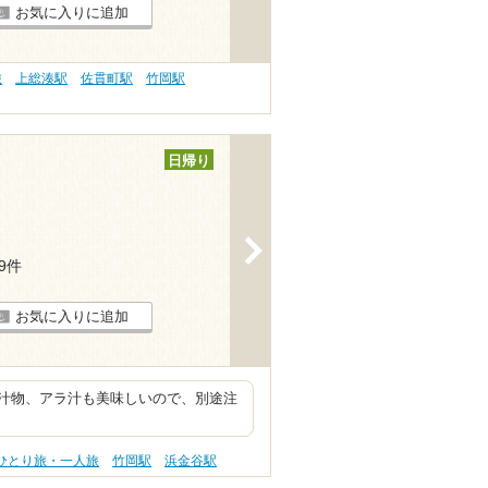
お気に入りに追加
旅
上総湊駅
佐貫町駅
竹岡駅
日帰り
>
19件
お気に入りに追加
汁物、アラ汁も美味しいので、別途注
 ひとり旅・一人旅
竹岡駅
浜金谷駅