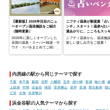
【最新版】2026年注目のニュ
ニフティ温泉が新提案「占
ーオープン温浴施設をご紹介
ンチ」スタート！温泉×占い
（随時更新）
湯あがりに、こころもスッ
2026年に新しくオープンした
ニフティ温泉から、温浴施
全国の温泉・スーパー銭湯・サ
新しい楽しみ方をご提案！
ウナ・スパをまとめてご紹介！
※随時更新しています
温泉で体を癒したあとに、
でこころもスッキリ──そん
天然温泉や露天風呂、注目のサ
新体験が楽しめる「占いベ
ウナなど、こだわりの魅力がつ
チ」を展開中♨
まったスポットが続々登場して
内房線の駅から同じテーマで探す
います。
手相やタロットなど気軽に
現地取材記事もあわせて紹介し
める占いで、“ととのう”お
千葉
本千葉
蘇我
浜野
八幡宿
五井
姉ケ崎
長浦
袖ケ浦
ていますので、気になる施設は
時間を、もっと特別に。
上総湊
竹岡
浜金谷
保田
安房勝山
岩井
富浦
那古船形
館
ぜひチェックして次のおでかけ
江見
太海
安房鴨川
先の参考にしてみてください
ね。
浜金谷駅の人気テーマから探す