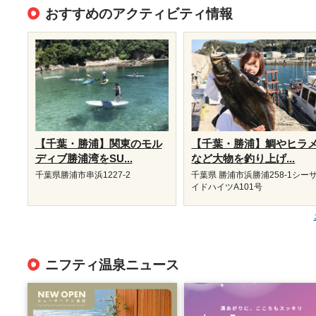
おすすめのアクティビティ情報
【千葉・勝浦】関東のモル
【千葉・勝浦】鯛やヒラ
ディブ勝浦湾をSU...
など大物を釣り上げ...
千葉県勝浦市串浜1227-2
千葉県 勝浦市浜勝浦258-1シー
イドハイツA101号
ニフティ温泉ニュース