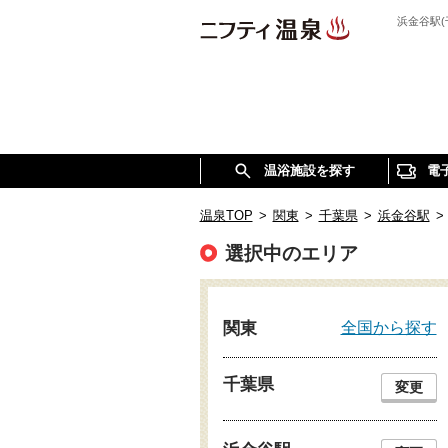
浜金谷駅
温浴施設を探す
電
温泉TOP
>
関東
>
千葉県
>
浜金谷駅
>
選択中のエリア
全国から探す
関東
千葉県
変更