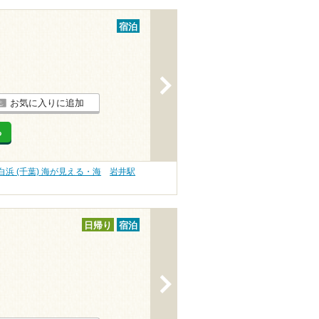
宿泊
>
お気に入りに追加
る
白浜 (千葉) 海が見える・海
岩井駅
日帰り
宿泊
>