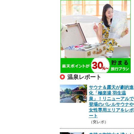
温泉レポート
サウナ＆露天が劇的進
化「極楽湯 羽生温
泉」！リニューアルで
登場のバレルサウナや
女性専用エリアをレポ
ート
（突レポ）