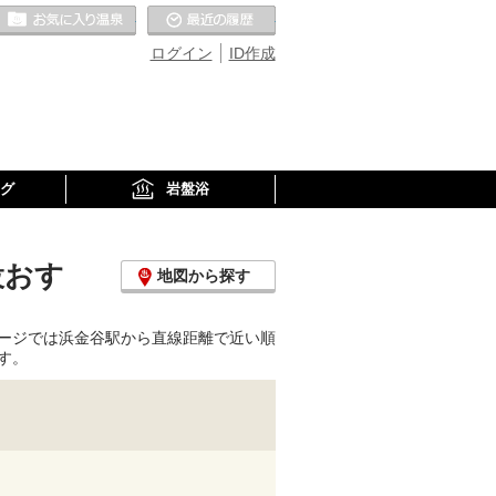
お気に入りの温泉
最近の履歴
ログイン
ID作成
グ
岩盤浴
設おす
地図から探す
ージでは浜金谷駅から直線距離で近い順
す。