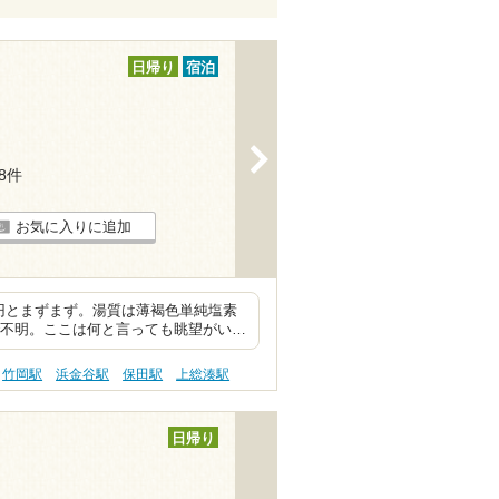
日帰り
宿泊
>
18件
お気に入りに追加
円とまずまず。湯質は薄褐色単純塩素
で不明。ここは何と言っても眺望がい…
竹岡駅
浜金谷駅
保田駅
上総湊駅
日帰り