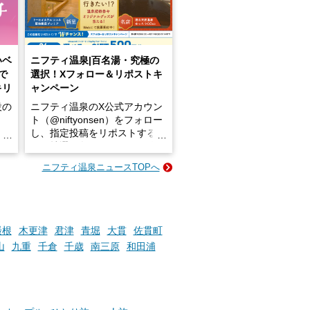
いベ
ニフティ温泉|百名湯・究極の
で
選択！Xフォロー＆リポストキ
キリ
ャンペーン
設の
ニフティ温泉のX公式アカウン
ト（@niftyonsen）をフォロー
し、指定投稿をリポストする
占い
と、抽選で各回26（ふろ）名
な
様（合計260名様）に選べるe-
ニフティ温泉ニュースTOPへ
ン
GIFT500円分をプレゼントい
たします。
楽し
ふろ
巌根
木更津
君津
青堀
大貫
佐貫町
山
九重
千倉
千歳
南三原
和田浦