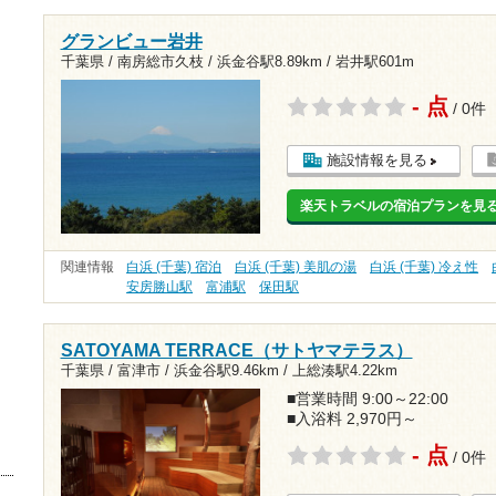
グランビュー岩井
千葉県 / 南房総市久枝 /
浜金谷駅8.89km
/
岩井駅601m
- 点
/ 0件
施設情報を見る
楽天トラベルの宿泊プランを見
関連情報
白浜 (千葉) 宿泊
白浜 (千葉) 美肌の湯
白浜 (千葉) 冷え性
安房勝山駅
富浦駅
保田駅
SATOYAMA TERRACE（サトヤマテラス）
千葉県 / 富津市 /
浜金谷駅9.46km
/
上総湊駅4.22km
■営業時間 9:00～22:00
■入浴料 2,970円～
- 点
/ 0件