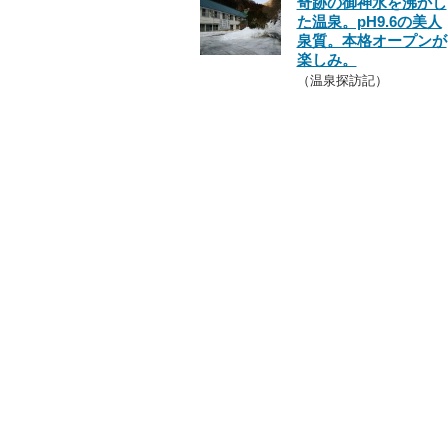
奇跡の御神水を沸かし
た温泉。pH9.6の美人
泉質。本格オープンが
楽しみ。
（温泉探訪記）