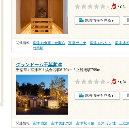
- 点
/ 0件
施設情報を見る
関連情報
富津 お食事・食事処
富津 サウナ
富津 ロウリュ
富津 水
竹岡駅
グランドーム千葉富津
千葉県 / 富津市 /
浜金谷駅6.70km
/
上総湊駅799m
- 点
/ 0件
施設情報を見る
関連情報
富津 宿泊
富津 美肌の湯
富津 切り傷
富津 冷え性
上総