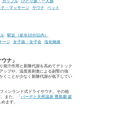
カップル
ひとり旅・一人旅
ステ・マッサージ
サウナ
ペット
プル
駅近（徒歩10分以内）
サージ
女子旅・女子会
塩化物泉
サウナ」
り発汗作用と新陳代謝を高めてデトック
アップや、温度差刺激による副腎の強
かくことが少なく新陳代謝が低下してい
格フィンランド式ドライサウナ。その他
実。また、「
バーデと天然温泉 豊島園 庭
しめます。