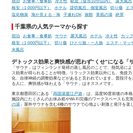
宿泊
お食事・食事処
冷え性
駅近（徒歩10分以内）
露天風呂
格安（1,000円以下）
ホテル
貸切風呂、個室風呂
切り傷
エ
塩化物泉
海が見える・海
子連れOK
旅館
美肌の湯
絶景
千葉県の人気テーマから探す
宿泊
お食事・食事処
サウナ
露天風呂
ホテル
冷え性
カッ
格安（1,000円以下）
切り傷
ひとり旅・一人旅
エステ・マッ
水風呂
デトックス効果と爽快感が思わず"くせ"になる「
「サウナ」はフィンランド発祥の蒸し風呂のことで、熱気浴によ
ス効果が得られることが特徴。リラックス効果以外にも、免疫力
化、自律神経の調整効果などがあると言われています。普段汗を
る人に、爽快感が味わえる「サウナ」はオススメです。
東京都墨田区にある「
両国湯屋江戸遊
」は、温度90度前後の本
施設内にたくさんのお休み処やWi-Fi完備のワークスペースも充
の湯
」屋外サウナを含む4種のサウナで心地よい刺激と発汗を楽