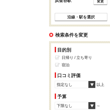
浜金谷駅
変更
沿線・駅を選択
検索条件を変更
目的別
日帰り / 立ち寄り
宿泊
口コミ評価
指定なし
以上
予算
下限なし
～