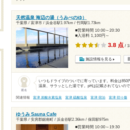
天然温泉 海辺の湯（うみべのゆ）
千葉県 / 富津市 /
浜金谷駅1.97km
/
竹岡駅1.73km
■営業時間 10:00～20:30
■入浴料 1,100円～
3.8 点
/ 
施設情報を見る
いつもドライブのついでに寄っています。料金は850
温泉、サラッとした湯です。pHは記載されてないの
匿名
関連情報
富津 炭酸水素塩泉
富津 硫酸塩泉
富津 宿泊
富津 切り傷
ゆうみ Sauna Cafe
千葉県 / 安房郡鋸南町 /
浜金谷駅2.36km
/
保田駅975m
■営業時間 10:00～19:30