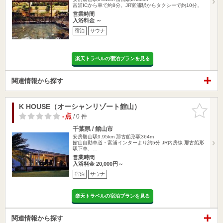
富浦ICから車で約8分。JR富浦駅からタクシーで約10分。
営業時間
入浴料金 ～
宿泊
サウナ
楽天トラベルの宿泊プランを見る
関連情報から探す
K HOUSE（オーシャンリゾート館山）
お気に入
りに追加
-点
/ 0 件
千葉県 / 館山市
安房勝山駅9.95km
那古船形駅364m
館山自動車道・富浦インターより約5分 JR内房線 那古船形
駅下車、…
営業時間
入浴料金 20,000円～
宿泊
サウナ
楽天トラベルの宿泊プランを見る
関連情報から探す