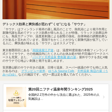
デトックス効果と爽快感が思わず"くせ"になる「サウナ」
「サウナ」はフィンランド発祥の蒸し風呂のことで、熱気浴により発汗作用と
新陳代謝を高めてデトックス効果が得られることが特徴。リラックス効果以外
にも、免疫力アップや、温度差刺激による副腎の強化、自律神経の調整効果な
どがあると言われています。普段汗をかくことが少なく新陳代謝が低下してい
る人に、爽快感が味わえる「サウナ」はオススメです。
東京都墨田区にある「
両国湯屋江戸遊
」は、温度90度前後の本格フィンランド
式ドライサウナ。その他施設内にたくさんのお休み処やWi-Fi完備のワークスペ
ースも充実。また、「
バーデと天然温泉 豊島園 庭の湯
」屋外サウナを含む4種
のサウナで心地よい刺激と発汗を楽しめます。
安房勝山駅のサウナ付きの温泉、日帰り温泉、スーパー銭湯の中でも特に人気
があるのは、
グランビュー岩井
、
ゆうみ Sauna Cafe
、
天然温泉 海辺の湯（う
みべのゆ）
などの施設です。ぜひ一度は足を運んでみてください。
第20回ニフティ温泉年間ランキング2025
全国約2.2万件の中から頂点に選ばれた、2025年の人
気施設は…