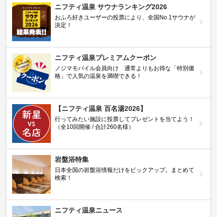
ニフティ温泉 サウナランキング2026
おふろ好きユーザーの投票により、全国No.1サウナが
決定！
ニフティ温泉プレミアムクーポン
ノジマモバイル会員向け 通常よりもお得な「特別価
格」で人気の温泉を満喫できる！
【ニフティ温泉 百名湯2026】
行ってみたい施設に投票してプレゼントを当てよう！
（全10回開催 / 合計260名様）
岩盤浴特集
日本全国の岩盤浴情報だけをピックアップ。まとめて
検索！
ニフティ温泉ニュース