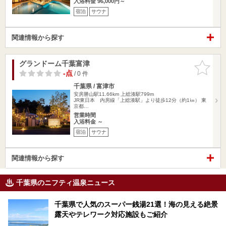
入浴料金 96,000円～
宿泊
サウナ
関連情報から探す
グランドーム千葉富津
お気に入
りに追加
-点
/ 0 件
千葉県 / 富津市
安房勝山駅11.66km
上総湊駅799m
JR東日本 内房線「上総湊駅」より徒歩12分（約1㎞） 東
京都…
営業時間
入浴料金 ～
宿泊
サウナ
関連情報から探す
千葉県のニフティ温泉ニュース
千葉県で人気のスーパー銭湯21選！海の見える絶景
露天やテレワーク対応施設もご紹介