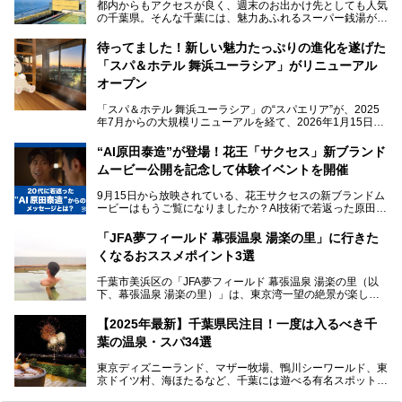
都内からもアクセスが良く、週末のお出かけ先としても人気
の千葉県。そんな千葉には、魅力あふれるスーパー銭湯がた
くさんあります。
待ってました！新しい魅力たっぷりの進化を遂げた
「サウナでしっかりととのいたい」「海が見える絶景で非日
「スパ＆ホテル 舞浜ユーラシア」がリニューアル
常を味わいたい」「子連れでも気兼ねなく1日過ごした
い」。
オープン
そんな多様なニーズに応える施設が揃っているため、その日
「スパ＆ホテル 舞浜ユーラシア」の“スパエリア”が、2025
の目的に合った施設がきっと見つかるはずです。
年7月からの大規模リニューアルを経て、2026年1月15日
（木）に再オープン！
さらに最近では、24時間営業で深夜まで滞在できる施設
“AI原田泰造”が登場！花王「サクセス」新ブランド
や、テレワーク・コワーキングスペースを備えた仕事もでき
新設エリアや生まれ変わった浴場・サウナの魅力を、人気キ
るスパも増えており、ただの入浴施設にとどまらない進化を
ムービー公開を記念して体験イベントを開催
ャラクター「ユーラシわん」と一緒にご紹介します。必見の
遂げています。
マル秘情報がたっぷり。ぜひチェックしてみてください！
9月15日から放映されている、花王サクセスの新ブランドム
───
本記事では、人気スーパー銭湯から絶景施設、コワーキング
ービーはもうご覧になりましたか？AI技術で若返った原田泰
提供元：SPA＆HOTEL舞浜ユーラシア【PR】
スペースや休憩スペースが充実した施設、子連れファミリー
造さんが登場して、“前を向くチカラに”というメッセージを
この記事はSPA＆HOTEL舞浜ユーラシアのPRレポート記事
向けの施設など、目的に合わせたおすすめの施設を紹介しま
伝えるムービーです。公開を記念して、スパメッツァおおた
です。
「JFA夢フィールド 幕張温泉 湯楽の里」に行きた
す。
か竜泉寺の湯にて体験イベントを開催。花王サクセスの製品
くなるおススメポイント3選
が無料で試せるチャンスです！
千葉県でスーパー銭湯選びに困った際は、ぜひ参考にしてく
───
ださい。
千葉市美浜区の「JFA夢フィールド 幕張温泉 湯楽の里（以
提供元：花王株式会社【PR】
下、幕張温泉 湯楽の里）」は、東京湾一望の絶景が楽しめ
この記事は花王株式会社商品のPRレポート記事です。
る日帰り温泉です。
設備も天然温泉の露天風呂、サウナ、岩盤浴のほか、高濃度
【2025年最新】千葉県民注目！一度は入るべき千
炭酸泉、海の見えるお休み処や食事処、展望抜群の屋上ま
葉の温泉・スパ34選
で、年代を問わずたっぷり楽しめます。
東京ディズニーランド、マザー牧場、鴨川シーワールド、東
今回は人気のこの施設の中でも、特におススメしたい3つの
京ドイツ村、海ほたるなど、千葉には遊べる有名スポットが
ポイントについて厳選してお届けします。読めばきっと、行
たくさん。そんな千葉県は温泉・スパもすごいんです！千葉
きたくなること間違いなし！