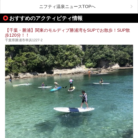
県で生まれ、千葉県で育ち、つい最近まで千葉在住だった私
がお勧めする、一度は入るべき千葉の温泉・スパ34選をま
ニフティ温泉ニュースTOPへ
とめました。
おすすめのアクティビティ情報
【千葉・勝浦】関東のモルディブ勝浦湾をSUPでお散歩！SUP散
歩120分！！
千葉県勝浦市串浜1227-2