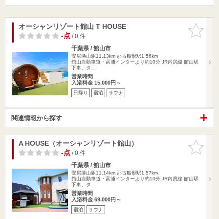
オーシャンリゾート館山 T HOUSE
お気に入
りに追加
-点
/ 0 件
千葉県 / 館山市
安房勝山駅11.13km
那古船形駅1.56km
館山自動車道・富浦インターより約10分 JR内房線 館山駅
下車、タ…
営業時間
入浴料金 15,000円～
日帰り
宿泊
サウナ
関連情報から探す
A HOUSE（オーシャンリゾート館山）
お気に入
りに追加
-点
/ 0 件
千葉県 / 館山市
安房勝山駅11.14km
那古船形駅1.57km
館山自動車道・富浦インターより約10分 JR内房線 館山駅
下車、タ…
営業時間
入浴料金 69,000円～
宿泊
サウナ