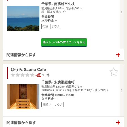
千葉県 / 南房総市久枝
安房勝山駅2.82km
岩井駅601m
岩井駅より徒歩7分
営業時間
入浴料金 ～
宿泊
サウナ
楽天トラベルの宿泊プランを見る
関連情報から探す
ゆうみ Sauna Cafe
お気に入
りに追加
-点
/ 0 件
千葉県 / 安房郡鋸南町
安房勝山駅3.80km
保田駅975m
保田駅から国道127号を千葉方面に進む（徒歩20分）
営業時間 10:00～19:30
入浴料金 ～
日帰り
サウナ
関連情報から探す