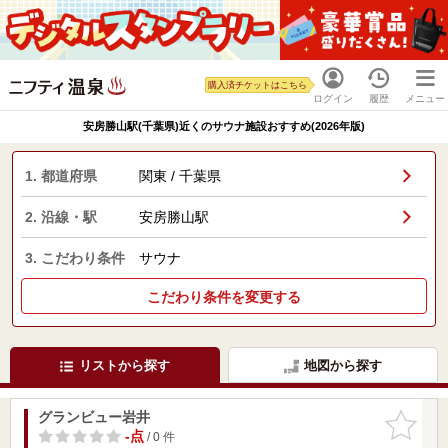
購入済チケットはこちら
ログイン
履歴
メニュー
安房勝山駅(千葉県)近くのサウナ施設おすすめ(2026年版)
1. 都道府県
関東 / 千葉県
2. 沿線・駅
安房勝山駅
3. こだわり条件
サウナ
こだわり条件を変更する
リストから探す
地図から探す
グランビュー岩井
お気に入
りに追加
-点
/ 0 件