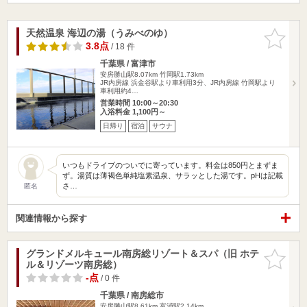
天然温泉 海辺の湯（うみべのゆ）
お気に入
りに追加
3.8点
/ 18 件
千葉県 / 富津市
安房勝山駅8.07km
竹岡駅1.73km
JR内房線 浜金谷駅より車利用3分、JR内房線 竹岡駅より
車利用約4…
営業時間 10:00～20:30
入浴料金 1,100円～
日帰り
宿泊
サウナ
いつもドライブのついでに寄っています。料金は850円とまずま
ず。湯質は薄褐色単純塩素温泉、サラッとした湯です。pHは記載
さ…
匿名
関連情報から探す
グランドメルキュール南房総リゾート＆スパ（旧 ホテ
お気に入
ル＆リゾーツ南房総）
りに追加
-点
/ 0 件
千葉県 / 南房総市
安房勝山駅8.61km
富浦駅2.14km