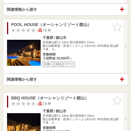
関連情報から探す
POOL HOUSE（オーシャンリゾート館山）
お気に入
りに追加
-点
/ 0 件
千葉県 / 館山市
安房勝山駅11.16km
那古船形駅1.61km
館山自動車道・富浦インターより約10分 JR内房線 館山駅
下車、タ…
営業時間
入浴料金 20,000円～
日帰り
宿泊
サウナ
関連情報から探す
BBQ HOUSE（オーシャンリゾート館山）
お気に入
りに追加
-点
/ 0 件
千葉県 / 館山市
安房勝山駅11.18km
那古船形駅1.64km
館山自動車道・富浦インターより約10分 JR内房線 館山駅
下車、タ…
営業時間