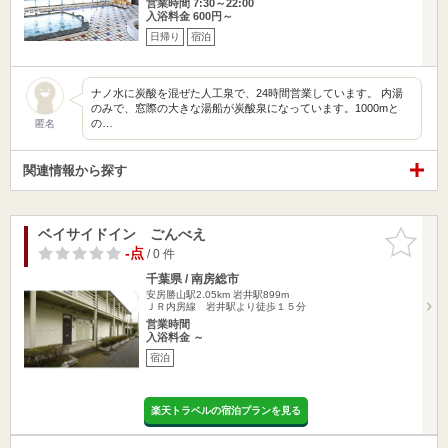
営業時間 7:30～22:00
入浴料金 600円～
日帰り
宿泊
ナノ水に炭酸を混ぜた人工泉で、24時間営業しています。 内湯
のみで、窓際の大きな湯船が炭酸泉になっています。1000mと
の…
匿名
関連情報から探す
ベイサイドイン ごんべえ
お気に入
りに追加
-点
/ 0 件
千葉県 / 南房総市
安房勝山駅2.05km
岩井駅899m
ＪＲ内房線 岩井駅より徒歩１５分
営業時間
入浴料金 ～
宿泊
楽天トラベルの宿泊プランを見る