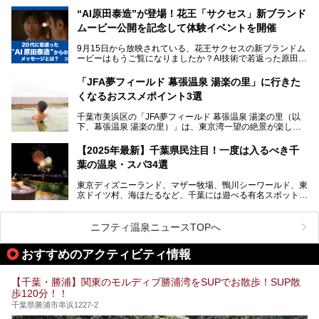
さらに最近では、24時間営業で深夜まで滞在できる施設
“AI原田泰造”が登場！花王「サクセス」新ブランド
や、テレワーク・コワーキングスペースを備えた仕事もでき
新設エリアや生まれ変わった浴場・サウナの魅力を、人気キ
るスパも増えており、ただの入浴施設にとどまらない進化を
ムービー公開を記念して体験イベントを開催
ャラクター「ユーラシわん」と一緒にご紹介します。必見の
遂げています。
マル秘情報がたっぷり。ぜひチェックしてみてください！
9月15日から放映されている、花王サクセスの新ブランドム
───
本記事では、人気スーパー銭湯から絶景施設、コワーキング
ービーはもうご覧になりましたか？AI技術で若返った原田泰
提供元：SPA＆HOTEL舞浜ユーラシア【PR】
スペースや休憩スペースが充実した施設、子連れファミリー
造さんが登場して、“前を向くチカラに”というメッセージを
この記事はSPA＆HOTEL舞浜ユーラシアのPRレポート記事
向けの施設など、目的に合わせたおすすめの施設を紹介しま
伝えるムービーです。公開を記念して、スパメッツァおおた
です。
「JFA夢フィールド 幕張温泉 湯楽の里」に行きた
す。
か竜泉寺の湯にて体験イベントを開催。花王サクセスの製品
くなるおススメポイント3選
が無料で試せるチャンスです！
千葉県でスーパー銭湯選びに困った際は、ぜひ参考にしてく
───
ださい。
千葉市美浜区の「JFA夢フィールド 幕張温泉 湯楽の里（以
提供元：花王株式会社【PR】
下、幕張温泉 湯楽の里）」は、東京湾一望の絶景が楽しめ
この記事は花王株式会社商品のPRレポート記事です。
る日帰り温泉です。
設備も天然温泉の露天風呂、サウナ、岩盤浴のほか、高濃度
【2025年最新】千葉県民注目！一度は入るべき千
炭酸泉、海の見えるお休み処や食事処、展望抜群の屋上ま
葉の温泉・スパ34選
で、年代を問わずたっぷり楽しめます。
東京ディズニーランド、マザー牧場、鴨川シーワールド、東
今回は人気のこの施設の中でも、特におススメしたい3つの
京ドイツ村、海ほたるなど、千葉には遊べる有名スポットが
ポイントについて厳選してお届けします。読めばきっと、行
たくさん。そんな千葉県は温泉・スパもすごいんです！千葉
きたくなること間違いなし！
県で生まれ、千葉県で育ち、つい最近まで千葉在住だった私
がお勧めする、一度は入るべき千葉の温泉・スパ34選をま
ニフティ温泉ニュースTOPへ
とめました。
おすすめのアクティビティ情報
【千葉・勝浦】関東のモルディブ勝浦湾をSUPでお散歩！SUP散
歩120分！！
千葉県勝浦市串浜1227-2