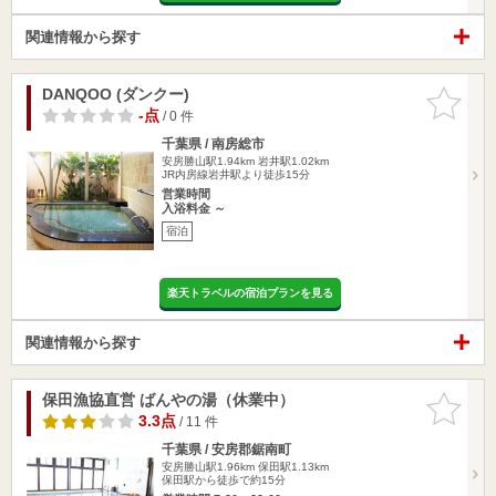
関連情報から探す
DANQOO (ダンクー)
お気に入
りに追加
-点
/ 0 件
千葉県 / 南房総市
安房勝山駅1.94km
岩井駅1.02km
JR内房線岩井駅より徒歩15分
営業時間
入浴料金 ～
宿泊
楽天トラベルの宿泊プランを見る
関連情報から探す
保田漁協直営 ばんやの湯（休業中）
お気に入
りに追加
3.3点
/ 11 件
千葉県 / 安房郡鋸南町
安房勝山駅1.96km
保田駅1.13km
保田駅から徒歩で約15分