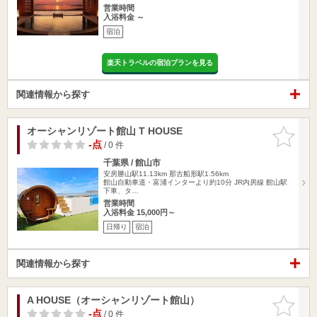
営業時間
入浴料金 ～
宿泊
楽天トラベルの宿泊プランを見る
関連情報から探す
オーシャンリゾート館山 T HOUSE
お気に入
りに追加
-点
/ 0 件
千葉県 / 館山市
安房勝山駅11.13km
那古船形駅1.56km
館山自動車道・富浦インターより約10分 JR内房線 館山駅
下車、タ…
営業時間
入浴料金 15,000円～
日帰り
宿泊
関連情報から探す
A HOUSE（オーシャンリゾート館山）
お気に入
りに追加
-点
/ 0 件