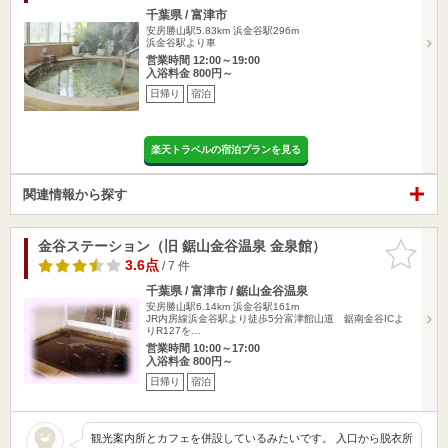
千葉県 / 富津市
安房勝山駅5.83km
浜金谷駅296m
浜金谷駅より車
営業時間 12:00～19:00
入浴料金 800円～
日帰り
宿泊
楽天トラベルの宿泊プランを見る
関連情報から探す
金谷ステーション（旧 鋸山金谷温泉 金泉館）
お気に入
りに追加
3.6点
/ 7 件
千葉県 / 富津市 / 鋸山金谷温泉
安房勝山駅6.14km
浜金谷駅161m
JR内房線浜金谷駅より徒歩5分富津館山道 鋸南金谷ICよ
りR127を…
営業時間 10:00～17:00
入浴料金 800円～
日帰り
宿泊
観光案内所とカフェを併設しているみたいです。 入口から脱衣所