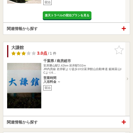
宿泊
楽天トラベルの宿泊プランを見る
関連情報から探す
大謙館
お気に入
りに追加
3.0点
/ 1 件
千葉県 / 南房総市
安房勝山駅2.42km
岩井駅532m
JR内房線 岩井駅より徒歩10分富津館山自動車道 鋸南富山I
Cより6…
営業時間
入浴料金 ～
宿泊
関連情報から探す