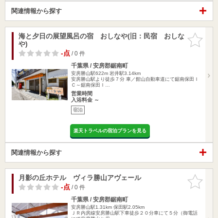
関連情報から探す
海と夕日の展望風呂の宿 おしなや(旧：民宿 おしな
お気に入
や)
りに追加
-点
/ 0 件
千葉県 / 安房郡鋸南町
安房勝山駅622m
岩井駅3.14km
安房勝山駅より徒歩７分 車／館山自動車道にて鋸南保田Ｉ
Ｃ～鋸南保田Ｉ…
営業時間
入浴料金 ～
宿泊
楽天トラベルの宿泊プランを見る
関連情報から探す
月影の丘ホテル ヴィラ勝山アヴェール
お気に入
りに追加
-点
/ 0 件
千葉県 / 安房郡鋸南町
安房勝山駅1.31km
保田駅2.05km
ＪＲ内房線安房勝山駅下車徒歩２０分車にて５分（御電話