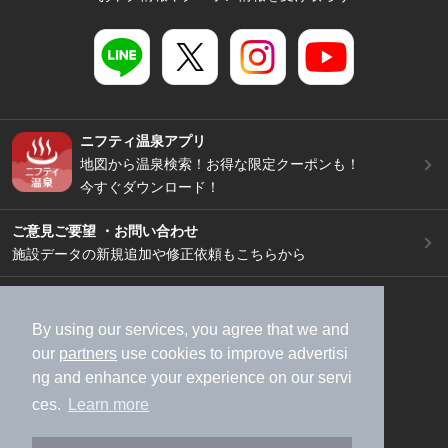
ニフティ温泉アプリ
地図から温泉検索！お得な限定クーポンも！
今すぐダウンロード！
ご意見ご要望 ・お問い合わせ
施設データの新規追加や修正依頼もこちらから
スマートフォン
/
PC
加盟店募集（資料請求）
広告出稿のご案内
By using our services, you agree that we and
our
partners
use cookies to improve advertisi
利用規約
ライフスタイルMEMBERS+規約
ng and enhance your experience on our servi
特定商取引法に基づく表記
ヘルプ
採用情報
ces.
Learn more
運営会社
個人情報保護ポリシー
©NIFTY Lifestyle Co., Ltd.