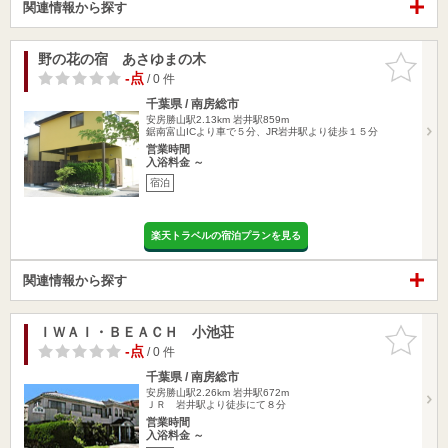
関連情報から探す
野の花の宿 あさゆまの木
お気に入
りに追加
-点
/ 0 件
千葉県 / 南房総市
安房勝山駅2.13km
岩井駅859m
鋸南富山ICより車で５分、JR岩井駅より徒歩１５分
営業時間
入浴料金 ～
宿泊
楽天トラベルの宿泊プランを見る
関連情報から探す
ＩＷＡＩ・ＢＥＡＣＨ 小池荘
お気に入
りに追加
-点
/ 0 件
千葉県 / 南房総市
安房勝山駅2.26km
岩井駅672m
ＪＲ 岩井駅より徒歩にて８分
営業時間
入浴料金 ～