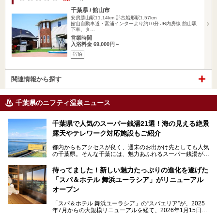
千葉県 / 館山市
安房勝山駅11.14km
那古船形駅1.57km
館山自動車道・富浦インターより約10分 JR内房線 館山駅
下車、タ…
営業時間
入浴料金 69,000円～
宿泊
関連情報から探す
千葉県のニフティ温泉ニュース
千葉県で人気のスーパー銭湯21選！海の見える絶景
露天やテレワーク対応施設もご紹介
都内からもアクセスが良く、週末のお出かけ先としても人気
の千葉県。そんな千葉には、魅力あふれるスーパー銭湯がた
くさんあります。
待ってました！新しい魅力たっぷりの進化を遂げた
「サウナでしっかりととのいたい」「海が見える絶景で非日
「スパ＆ホテル 舞浜ユーラシア」がリニューアル
常を味わいたい」「子連れでも気兼ねなく1日過ごした
い」。
オープン
そんな多様なニーズに応える施設が揃っているため、その日
「スパ＆ホテル 舞浜ユーラシア」の“スパエリア”が、2025
の目的に合った施設がきっと見つかるはずです。
年7月からの大規模リニューアルを経て、2026年1月15日
（木）に再オープン！