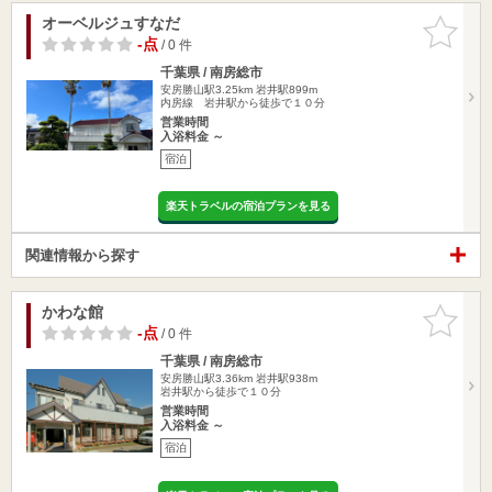
オーベルジュすなだ
お気に入
りに追加
-点
/ 0 件
千葉県 / 南房総市
安房勝山駅3.25km
岩井駅899m
内房線 岩井駅から徒歩で１０分
営業時間
入浴料金 ～
宿泊
楽天トラベルの宿泊プランを見る
関連情報から探す
かわな館
お気に入
りに追加
-点
/ 0 件
千葉県 / 南房総市
安房勝山駅3.36km
岩井駅938m
岩井駅から徒歩で１０分
営業時間
入浴料金 ～
宿泊