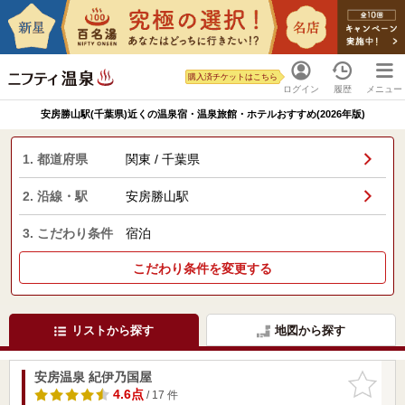
購入済チケットはこちら
ログイン
履歴
メニュー
安房勝山駅(千葉県)近くの温泉宿・温泉旅館・ホテルおすすめ(2026年版)
1. 都道府県
関東 / 千葉県
2. 沿線・駅
安房勝山駅
3. こだわり条件
宿泊
こだわり条件を変更する
リストから探す
地図から探す
安房温泉 紀伊乃国屋
お気に入
りに追加
4.6点
/ 17 件