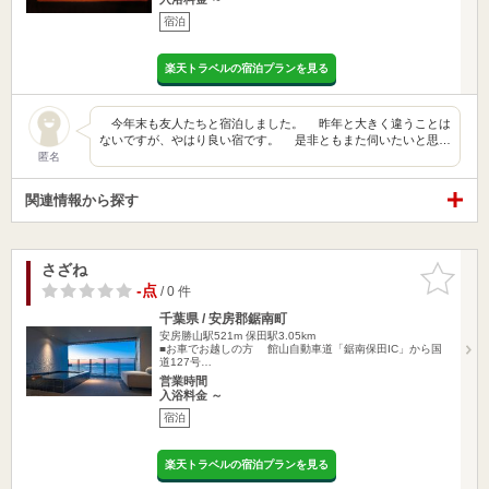
宿泊
楽天トラベルの宿泊プランを見る
今年末も友人たちと宿泊しました。 昨年と大きく違うことは
ないですが、やはり良い宿です。 是非ともまた伺いたいと思…
匿名
関連情報から探す
さざね
お気に入
りに追加
-点
/ 0 件
千葉県 / 安房郡鋸南町
安房勝山駅521m
保田駅3.05km
■お車でお越しの方 館山自動車道「鋸南保田IC」から国
道127号…
営業時間
入浴料金 ～
宿泊
楽天トラベルの宿泊プランを見る