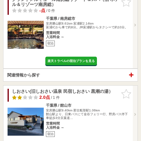
ル＆リゾーツ南房総）
りに追加
-点
/ 0 件
千葉県 / 南房総市
安房勝山駅8.61km
富浦駅2.14km
富浦ICから車で約8分。JR富浦駅からタクシーで約10分。
営業時間
入浴料金 ～
宿泊
楽天トラベルの宿泊プランを見る
関連情報から探す
しおさい(旧しおさい温泉 民宿しおさい 黒潮の湯）
お気に入
りに追加
2.0点
/ 1 件
千葉県 / 館山市
安房勝山駅9.40km
那古船形駅1.06km
館山駅より、日東バスにて金谷フェリー行、野房バス停下
車徒歩3分京葉道…
営業時間
入浴料金 ～
宿泊