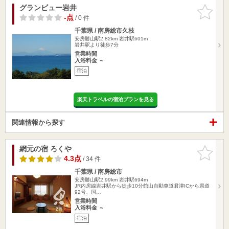
グランビュー岩井
お気に入
りに追加
-点
/ 0 件
千葉県 / 南房総市久枝
安房勝山駅2.82km
岩井駅601m
岩井駅より徒歩7分
営業時間
入浴料金 ～
宿泊
楽天トラベルの宿泊プランを見る
関連情報から探す
網元の宿 ろくや
お気に入
りに追加
4.3点
/ 34 件
千葉県 / 南房総市
安房勝山駅2.99km
岩井駅694m
JR内房線岩井駅から徒歩10分館山自動車道君津ICから県道
92号、国…
営業時間
入浴料金 ～
宿泊