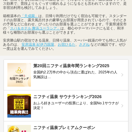
ス効果で、普段よりもぐっすり眠れるようになるとも言われていますので、是
非宿泊利用も検討してみましょう。
箱根湯本の
「天成園」
は、日帰り利用だけでなく宿泊も可能です。スタンダー
ドのお部屋と、露天風呂付きの豪華なお部屋が用意されているので、そのとき
の予算などに合わせ、ぴったりのお部屋を選ぶことができます。千葉県浦安市
の「
スパ＆ホテル 舞浜ユーラシア」
は、都心やテーマパークにも近く、和洋
様々な種類のお部屋から選ぶことができます。
安房勝山駅の宿泊できる温泉、日帰り温泉、スーパー銭湯の中でも特に人気が
あるのは、
安房温泉 紀伊乃国屋
、
お宿ひるた
、
さざね
などの施設です。ぜひ
一度は足を運んでみてください。
第20回ニフティ温泉年間ランキング2025
全国約2.2万件の中から頂点に選ばれた、2025年の人
気施設は…
ニフティ温泉 サウナランキング2026
おふろ好きユーザーの投票により、全国No.1サウナが
決定！
ニフティ温泉プレミアムクーポン