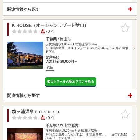
関連情報から探す
K HOUSE（オーシャンリゾート館山）
お気に入
りに追加
-点
/ 0 件
千葉県 / 館山市
安房勝山駅9.95km
那古船形駅364m
館山自動車道・富浦インターより約5分 JR内房線 那古船形
駅下車、…
営業時間
入浴料金 20,000円～
宿泊
楽天トラベルの宿泊プランを見る
関連情報から探す
鏡ヶ浦温泉ｒｏｋｕｚａ
お気に入
りに追加
-点
/ 0 件
千葉県 / 館山市那古
安房勝山駅10.30km
那古船形駅726m
事前にご連絡いただければ「那古船形駅」、「道の駅枇杷
倶楽部」までお迎…