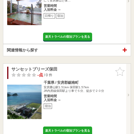
にて安房勝山と保…
営業時間
入浴料金 ～
日帰り
宿泊
楽天トラベルの宿泊プランを見る
関連情報から探す
サンセットブリーズ保田
お気に入
りに追加
-点
/ 0 件
千葉県 / 安房郡鋸南町
安房勝山駅1.51km
保田駅1.57km
JR内房線保田駅より車で５分、徒歩で２０分
営業時間
入浴料金 ～
宿泊
楽天トラベルの宿泊プランを見る