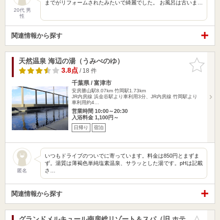
までがリフォームされたみたいで綺麗でした。 お風呂は古いま…
20代 男
性
関連情報から探す
天然温泉 海辺の湯（うみべのゆ）
お気に入
りに追加
3.8点
/ 18 件
千葉県 / 富津市
安房勝山駅8.07km
竹岡駅1.73km
JR内房線 浜金谷駅より車利用3分、JR内房線 竹岡駅より
車利用約4…
営業時間 10:00～20:30
入浴料金 1,100円～
日帰り
宿泊
いつもドライブのついでに寄っています。料金は850円とまずま
ず。湯質は薄褐色単純塩素温泉、サラッとした湯です。pHは記載
さ…
匿名
関連情報から探す
グランドメルキュール南房総リゾート＆スパ（旧 ホテ
お気に入