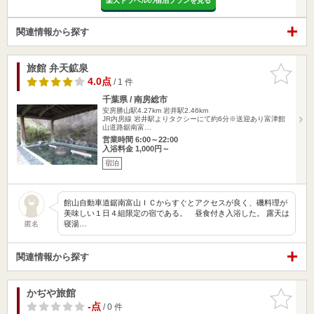
楽天トラベルの宿泊プランを見る
関連情報から探す
旅館 弁天鉱泉
お気に入
りに追加
4.0点
/ 1 件
千葉県 / 南房総市
安房勝山駅4.27km
岩井駅2.46km
JR内房線 岩井駅よりタクシーにて約6分※送迎あり富津館
山道路鋸南富…
営業時間 6:00～22:00
入浴料金 1,000円～
宿泊
館山自動車道鋸南富山ＩＣからすぐとアクセスが良く、磯料理が
美味しい１日４組限定の宿である。 昼食付き入浴した。 露天は
寝湯…
匿名
関連情報から探す
かぢや旅館
お気に入
りに追加
-点
/ 0 件