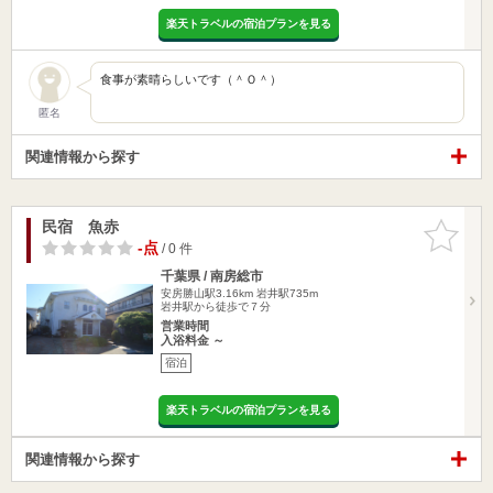
楽天トラベルの宿泊プランを見る
食事が素晴らしいです（＾Ｏ＾）
匿名
関連情報から探す
民宿 魚赤
お気に入
りに追加
-点
/ 0 件
千葉県 / 南房総市
安房勝山駅3.16km
岩井駅735m
岩井駅から徒歩で７分
営業時間
入浴料金 ～
宿泊
楽天トラベルの宿泊プランを見る
関連情報から探す