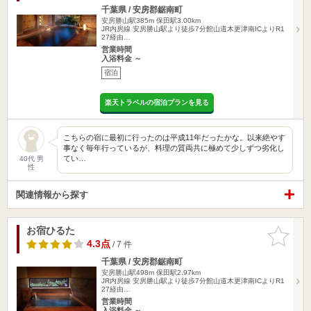
千葉県 / 安房郡鋸南町
安房勝山駅385m
保田駅3.00km
JR内房線 安房勝山駅より徒歩7分館山道木更津南ICよりR1
27経由…
営業時間
入浴料金 ～
宿泊
楽天トラベルの宿泊プランを見る
こちらの宿に最初に行ったのは平成11年だったかな。以来絶やす
事なく毎年行っているが、料理の質両共に極めて少しずつ劣化し
てい…
40代 男
性
関連情報から探す
お宿ひるた
お気に入
りに追加
4.3点
/ 7 件
千葉県 / 安房郡鋸南町
安房勝山駅498m
保田駅2.97km
JR内房線 安房勝山駅より徒歩7分館山道木更津南ICよりR1
27経由…
営業時間
入浴料金 ～