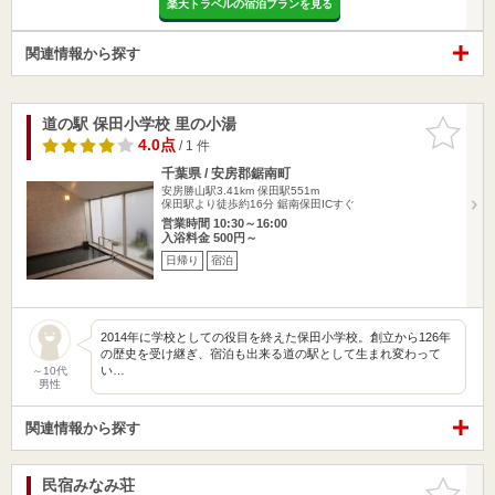
楽天トラベルの宿泊プランを見る
関連情報から探す
道の駅 保田小学校 里の小湯
お気に入
りに追加
4.0点
/ 1 件
千葉県 / 安房郡鋸南町
安房勝山駅3.41km
保田駅551m
保田駅より徒歩約16分 鋸南保田ICすぐ
営業時間 10:30～16:00
入浴料金 500円～
日帰り
宿泊
2014年に学校としての役目を終えた保田小学校。創立から126年
の歴史を受け継ぎ、宿泊も出来る道の駅として生まれ変わって
い…
～10代
男性
関連情報から探す
民宿みなみ荘
お気に入