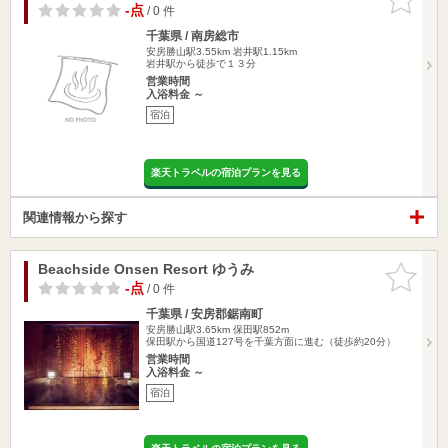
りに追加
-点
/ 0 件
千葉県 / 南房総市
安房勝山駅3.55km
岩井駅1.15km
岩井駅から徒歩で１３分
営業時間
入浴料金 ～
宿泊
楽天トラベルの宿泊プランを見る
関連情報から探す
Beachside Onsen Resort ゆうみ
お気に入
りに追加
-点
/ 0 件
千葉県 / 安房郡鋸南町
安房勝山駅3.65km
保田駅852m
保田駅から国道127号を千葉方面に進む（徒歩約20分）
営業時間
入浴料金 ～
宿泊