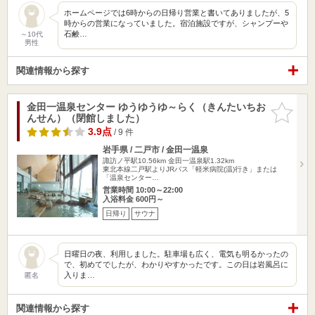
ホームページでは6時からの日帰り営業と書いてありましたが、5
時からの営業になっていました。宿泊施設ですが、シャンプーや
石鹸…
～10代
男性
関連情報から探す
金田一温泉センター ゆうゆうゆ～らく（きんたいちお
お気に入
んせん）（閉館しました）
りに追加
3.9点
/ 9 件
岩手県 / 二戸市 / 金田一温泉
諏訪ノ平駅10.56km
金田一温泉駅1.32km
東北本線二戸駅よりJRバス「軽米病院(温)行き」または
「温泉センター…
営業時間 10:00～22:00
入浴料金 600円～
日帰り
サウナ
日曜日の夜、利用しました。駐車場も広く、電気も明るかったの
で、初めてでしたが、わかりやすかったです。この日は岩風呂に
入りま…
匿名
関連情報から探す