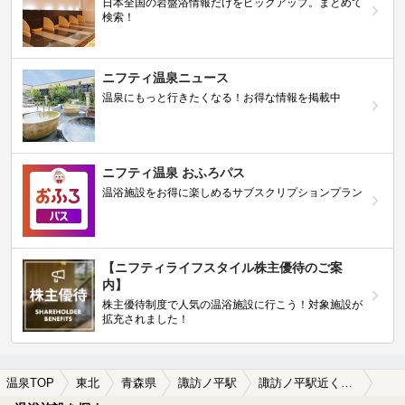
日本全国の岩盤浴情報だけをピックアップ。まとめて
検索！
ニフティ温泉ニュース
温泉にもっと行きたくなる！お得な情報を掲載中
ニフティ温泉 おふろパス
温浴施設をお得に楽しめるサブスクリプションプラン
【ニフティライフスタイル株主優待のご案
内】
株主優待制度で人気の温浴施設に行こう！対象施設が
拡充されました！
温泉TOP
東北
青森県
諏訪ノ平駅
諏訪ノ平駅近くのサウナ施設おすすめ(2026年版)