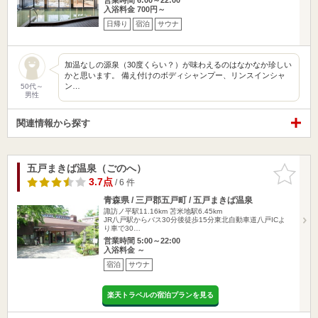
入浴料金 700円～
日帰り
宿泊
サウナ
加温なしの源泉（30度くらい？）が味わえるのはなかなか珍しい
かと思います。 備え付けのボディシャンプー、リンスインシャ
ン…
50代～
男性
関連情報から探す
五戸まきば温泉（ごのへ）
お気に入
りに追加
3.7点
/ 6 件
青森県 / 三戸郡五戸町 / 五戸まきば温泉
諏訪ノ平駅11.16km
苫米地駅6.45km
JR八戸駅からバス30分後徒歩15分東北自動車道八戸ICよ
り車で30…
営業時間 5:00～22:00
入浴料金 ～
宿泊
サウナ
楽天トラベルの宿泊プランを見る