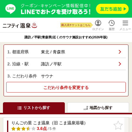
購入済チケットはこちら
ログイン
履歴
メニュー
諏訪ノ平駅(青森県)近くのサウナ施設おすすめ(2026年版)
1. 都道府県
東北 / 青森県
2. 沿線・駅
諏訪ノ平駅
3. こだわり条件
サウナ
こだわり条件を変更する
リストから探す
地図から探す
りんごの里 こま温泉（旧 こま温泉浴場）
お気に入
りに追加
3.6点
/ 5 件