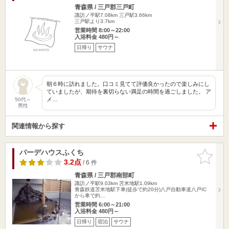
青森県 / 三戸郡三戸町
諏訪ノ平駅7.08km
三戸駅3.66km
三戸駅より3.7km
営業時間 8:00～22:00
入浴料金 480円～
日帰り
サウナ
朝６時に訪れました。口コミ見てて評価良かったので楽しみにし
ていましたが、期待を裏切らない満足の時間を過ごしました。 ア
メ…
50代～
男性
関連情報から探す
バーデハウスふくち
お気に入
りに追加
3.2点
/ 6 件
青森県 / 三戸郡南部町
諏訪ノ平駅9.03km
苫米地駅1.09km
青森鉄道苫米地駅下車(徒歩で約20分)八戸自動車道八戸IC
から車で約…
営業時間 6:00～21:00
入浴料金 480円～
日帰り
宿泊
サウナ