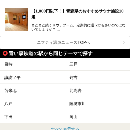
読めそうで読めない、難読温泉地名漢字。あなたは読めます
か？
【1,000円以下！】青森県のおすすめサウナ施設10
選
まだまだ続くサウナブーム。定期的に通う方も多いのではな
いでしょうか？
そこでコスパ抜群！1,000円以下でサウナを楽しめる施設を
紹介します。
ニフティ温泉ニュースTOPへ
格安でも充実の施設でサウナを楽しみませんか？
青い森鉄道の駅から同じテーマで探す
今回は青森県にある1,000円以下のおすすめサウナ施設を紹
介します！
目時
三戸
諏訪ノ平
剣吉
苫米地
北高岩
八戸
陸奥市川
下田
向山
すべて表示する