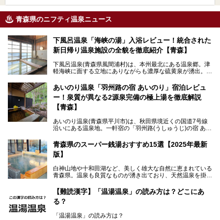
青森県のニフティ温泉ニュース
下風呂温泉「海峡の湯」入浴レビュー！統合された
新日帰り温泉施設の全貌を徹底紹介【青森】
下風呂温泉(青森県風間浦村)は、本州最北にある温泉郷。津
軽海峡に面する立地にありながらも濃厚な硫黄泉が湧出。良
質の温泉や新鮮な海の幸を求め、遠隔地ながらも全国から温
泉ファンが訪れる温泉地です。
あいのり温泉「羽州路の宿 あいのり」宿泊レビュ
ー！泉質が異なる2源泉完備の極上湯を徹底解説
「海峡の湯」は、以前あった2つの共同浴場を統合し、2020
年12月にオープンした日帰り入浴施設。かつて別々の共同
【青森】
浴場で使用された2つの源泉を楽しめる点が魅力です。また
無料休憩室や食事処も併設し、地元常連客のみならず観光客
あいのり温泉(青森県平川市)は、秋田県境近くの国道7号線
にも利用しやすい施設へ変貌しました。
沿いにある温泉地。一軒宿の「羽州路(うしゅうじ)の宿 あい
今回、筆者は実際に海峡の湯へ訪問・入浴し、その魅力を徹
のり」があります。最大の特徴が、炭酸ガスを含む食塩泉
底解説します！
(通称:赤湯)と無色透明の単純温泉という2種類の源泉を使用
青森県のスーパー銭湯おすすめ15選【2025年最新
し、いずれも源泉100％かけ流しで提供している点でしょ
版】
う。
白神山地や十和田湖など、美しく雄大な自然に恵まれている
今回筆者は実際に宿泊し、大浴場と露天風呂付き客室を中心
青森県。温泉も良質なものが湧き出ており、天然温泉を掛け
に「羽州路の宿 あいのり」を詳細にご紹介。秋田県側を含
流しで贅沢に堪能できる温泉施設がたくさんあります。青森
むこの一帯は日本でも有数の個性的な温泉がひしめくエリア
の山並みを眺めながら温泉に浸かり、お食事処でおいしいご
ですが、実はあいのり温泉も決して見逃せない極上湯のひと
【難読漢字】「温湯温泉」の読み方は？どこにあ
当地グルメを味わうひとときは格別ですね！
つ。その魅力を徹底解説します！
る？
今回は、青森県でおすすめのスーパー銭湯を紹介します。
「また来たい！」と思えるお気に入りの施設をぜひ見つけて
「温湯温泉」の読み方は？
ください。