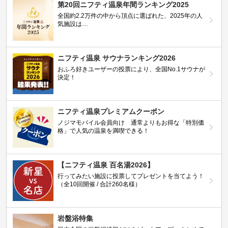
第20回ニフティ温泉年間ランキング2025
全国約2.2万件の中から頂点に選ばれた、2025年の人
気施設は…
ニフティ温泉 サウナランキング2026
おふろ好きユーザーの投票により、全国No.1サウナが
決定！
ニフティ温泉プレミアムクーポン
ノジマモバイル会員向け 通常よりもお得な「特別価
格」で人気の温泉を満喫できる！
【ニフティ温泉 百名湯2026】
行ってみたい施設に投票してプレゼントを当てよう！
（全10回開催 / 合計260名様）
岩盤浴特集