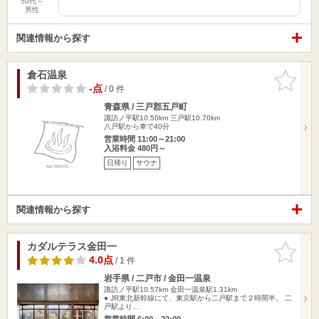
50代～
男性
関連情報から探す
倉石温泉
お気に入
りに追加
-点
/ 0 件
青森県 / 三戸郡五戸町
諏訪ノ平駅10.50km
三戸駅10.70km
八戸駅から車で40分
営業時間 11:00～21:00
入浴料金 480円～
日帰り
サウナ
関連情報から探す
カダルテラス金田一
お気に入
りに追加
4.0点
/ 1 件
岩手県 / 二戸市 / 金田一温泉
諏訪ノ平駅10.57km
金田一温泉駅1.31km
● JR東北新幹線にて、東京駅から二戸駅まで２時間半。 二
戸駅より…
営業時間 6:00～22:00