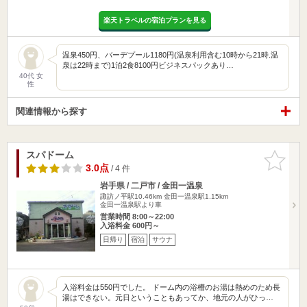
楽天トラベルの宿泊プランを見る
温泉450円、バーデプール1180円(温泉利用含む10時から21時.温
泉は22時まで)1泊2食8100円ビジネスパックあり…
40代 女
性
関連情報から探す
スパドーム
お気に入
りに追加
3.0点
/ 4 件
岩手県 / 二戸市 / 金田一温泉
諏訪ノ平駅10.46km
金田一温泉駅1.15km
金田一温泉駅より車
営業時間 8:00～22:00
入浴料金 600円～
日帰り
宿泊
サウナ
入浴料金は550円でした。 ドーム内の浴槽のお湯は熱めのため長
湯はできない。元日ということもあってか、地元の人がひっ…