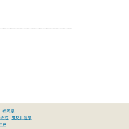
お湯で体がほぐれたら、次は占
い師さんとお話しして、心もほ
ぐしてみませんか？
福岡県
湯布院
鬼怒川温泉
神戸