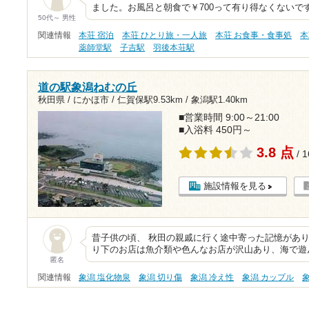
ました。お風呂と朝食で￥700って有り得なくないで
50代～ 男性
関連情報
本荘 宿泊
本荘 ひとり旅・一人旅
本荘 お食事・食事処
本
薬師堂駅
子吉駅
羽後本荘駅
道の駅象潟ねむの丘
秋田県 / にかほ市 /
仁賀保駅9.53km
/
象潟駅1.40km
■営業時間 9:00～21:00
■入浴料 450円～
3.8 点
/ 
施設情報を見る
昔子供の頃、 秋田の親戚に行く途中寄った記憶があり
り下のお店は魚介類や色んなお店が沢山あり、海で遊
匿名
関連情報
象潟 塩化物泉
象潟 切り傷
象潟 冷え性
象潟 カップル