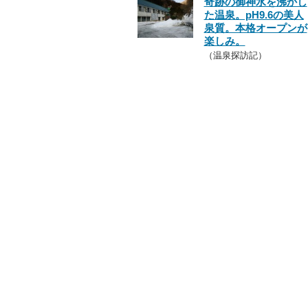
奇跡の御神水を沸かし
た温泉。pH9.6の美人
泉質。本格オープンが
楽しみ。
（温泉探訪記）