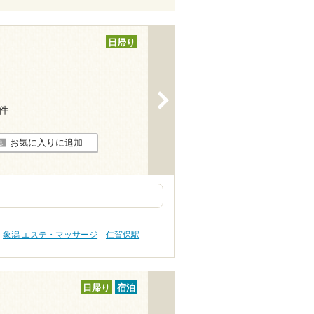
日帰り
>
1件
お気に入りに追加
象潟 エステ・マッサージ
仁賀保駅
日帰り
宿泊