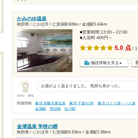
かみのゆ温泉
秋田県 / にかほ市 /
仁賀保駅409m
/
金浦駅5.64km
■営業時間 13:00～22:00
■入浴料 400円～
5.0 点
/ 
施設情報を見る
お湯がよく温まりました。 気持ち良かった。
50代～ 男性
関連情報
象潟 炭酸水素塩泉
象潟 子連れOK
象潟 ひとり旅・一人旅
金浦駅
西目駅
鮎川駅
金浦温泉 学校の栖
秋田県 / にかほ市 /
仁賀保駅6.63km
/
金浦駅2.86km