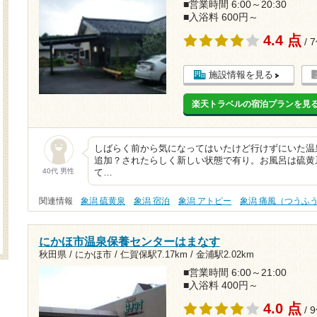
■営業時間 6:00～20:30
■入浴料 600円～
4.4 点
/ 
施設情報を見る
楽天トラベルの宿泊プランを見
しばらく前から気になってはいたけど行けずにいた温
追加？されたらしく新しい状態で有り。お風呂は硫黄
40代 男性
て…
関連情報
象潟 硫黄泉
象潟 宿泊
象潟 アトピー
象潟 痛風（つうふ
にかほ市温泉保養センターはまなす
秋田県 / にかほ市 /
仁賀保駅7.17km
/
金浦駅2.02km
■営業時間 6:00～21:00
■入浴料 400円～
4.0 点
/ 