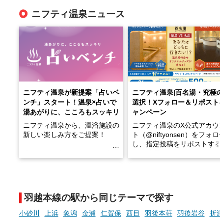
ニフティ温泉ニュース
ニフティ温泉が新提案「占いベ
ニフティ温泉|百名湯・究極
ンチ」スタート！温泉×占いで
選択！Xフォロー＆リポスト
湯あがりに、こころもスッキリ
ャンペーン
ニフティ温泉から、温浴施設の
ニフティ温泉のX公式アカウ
新しい楽しみ方をご提案！
ト（@niftyonsen）をフォ
し、指定投稿をリポストす
温泉で体を癒したあとに、占い
と、抽選で各回26（ふろ）
でこころもスッキリ──そんな
様（合計260名様）に選べる
新体験が楽しめる「占いベン
GIFT500円分をプレゼント
チ」を展開中♨
たします。
羽越本線の駅から同じテーマで探す
手相やタロットなど気軽に楽し
める占いで、“ととのう”おふろ
小砂川
上浜
象潟
金浦
仁賀保
西目
羽後本荘
羽後岩谷
折
時間を、もっと特別に。