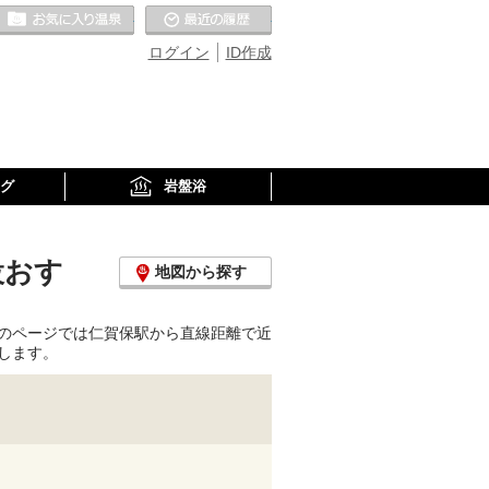
お気に入りの温泉
最近の履歴
ログイン
ID作成
グ
岩盤浴
設おす
地図から探す
のページでは仁賀保駅から直線距離で近
します。