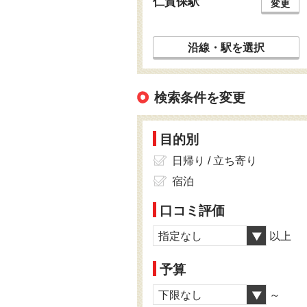
仁賀保駅
変更
沿線・駅を選択
検索条件を変更
目的別
日帰り / 立ち寄り
宿泊
口コミ評価
指定なし
以上
予算
下限なし
～