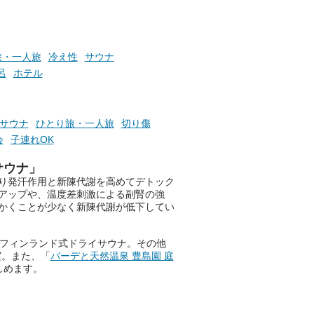
お風呂でリラックスしているか
らこそ向き合える、大切な自分
旅・一人旅
冷え性
サウナ
の本音。
呂
ホテル
そんな心のつぶやきを、湯あが
りの温まった心のまま相談でき
たら素敵ですよね。
サウナ
ひとり旅・一人旅
切り傷
会
子連れOK
サウナ」
ニフティ温泉の「占いベンチ」
り発汗作用と新陳代謝を高めてデトック
は、そんなあなたの心のつぶや
アップや、温度差刺激による副腎の強
きをプロの占い師に相談するこ
かくことが少なく新陳代謝が低下してい
とができるサービスです。
格フィンランド式ドライサウナ。その他
実。また、「
バーデと天然温泉 豊島園 庭
おふろパス会員様なら、この特
しめます。
別なひとときを「毎月10分無
料」でご利用いただけます。