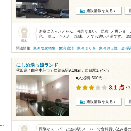
施設情報を見る
浴室に入ったとたん、強烈な臭い。 昆布! と思いま
色。 味は、たぶん、塩味。 とても濃いお湯です。 
匿名
関連情報
象潟 塩化物泉
象潟 宿泊
象潟 切り傷
象潟 冷え性
金浦
にしめ湯っ娘ランド
秋田県 / 由利本荘市 /
仁賀保駅9.19km
/
西目駅1.74km
■入浴料 500円～
3.1 点
/ 
施設情報を見る
両隣がスーパーと道の駅 スーパーで食料買い込み道の