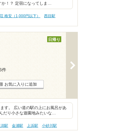
すか！？ 定宿になってしま…
荘 格安（1,000円以下）
西目駅
日帰り
>
16件
お気に入りに追加
ます。 広い道の駅の上にお風呂があ
んだり小さな遊園地みたいな…
象潟駅
金浦駅
上浜駅
小砂川駅