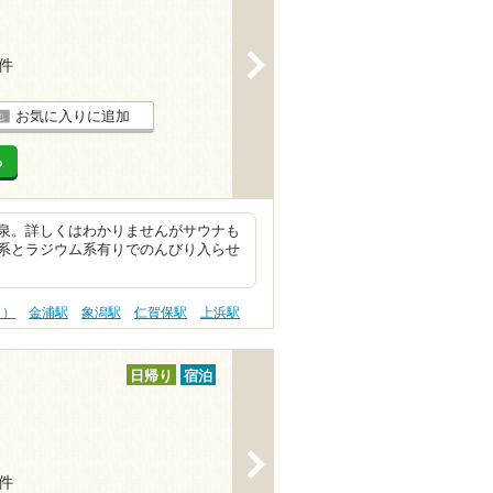
>
7件
お気に入りに追加
る
泉。詳しくはわかりませんがサウナも
系とラジウム系有りでのんびり入らせ
う）
金浦駅
象潟駅
仁賀保駅
上浜駅
日帰り
宿泊
>
9件