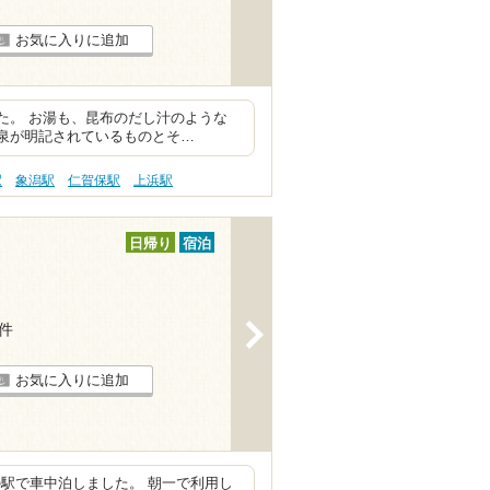
お気に入りに追加
した。 お湯も、昆布のだし汁のような
源泉が明記されているものとそ…
駅
象潟駅
仁賀保駅
上浜駅
日帰り
宿泊
>
7件
お気に入りに追加
駅で車中泊しました。 朝一で利用し