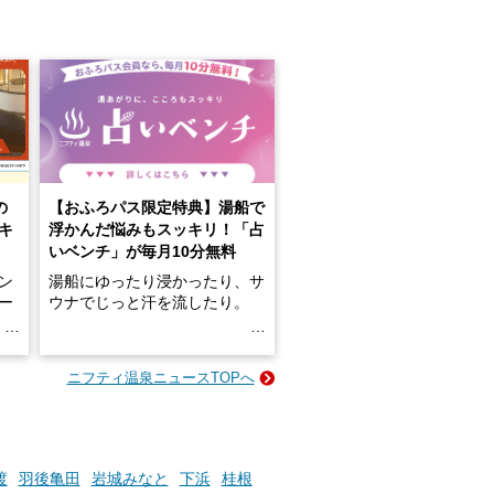
の
【おふろパス限定特典】湯船で
キ
浮かんだ悩みもスッキリ！「占
いベンチ」が毎月10分無料
ン
湯船にゆったり浸かったり、サ
ロー
ウナでじっと汗を流したり。
る
名
e-
ニフティ温泉ニュースTOPへ
い
そんな「一人でぼんやり過ごす
時間」、ふだん後回しにしてい
た「これからのこと」や「ちょ
っとした悩み」が、頭に浮かん
でくることはありませんか？
渡
羽後亀田
岩城みなと
下浜
桂根