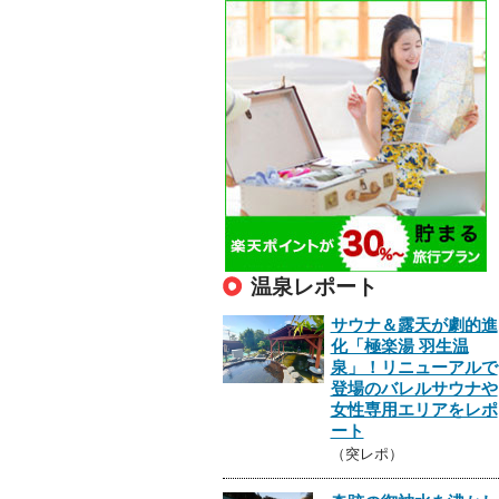
温泉レポート
サウナ＆露天が劇的進
化「極楽湯 羽生温
泉」！リニューアルで
登場のバレルサウナや
女性専用エリアをレポ
ート
（突レポ）