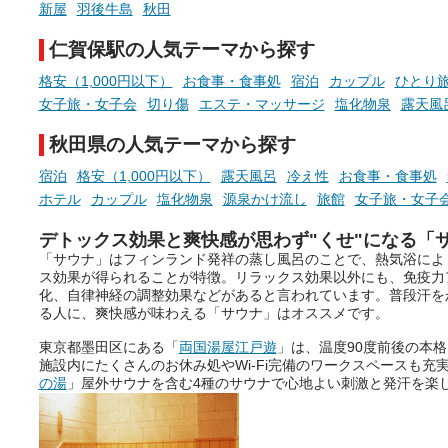
新屋
羽後牛島
秋田
仁賀保駅の人気テーマから探す
格安（1,000円以下）
お食事・食事処
宿泊
カップル
ひとり
女子旅・女子会
切り傷
エステ・マッサージ
塩化物泉
露天風
秋田県の人気テーマから探す
宿泊
格安（1,000円以下）
露天風呂
冷え性
お食事・食事処
ホテル
カップル
塩化物泉
源泉かけ流し
旅館
女子旅・女子
デトックス効果と爽快感が思わず"くせ"になる「
「サウナ」はフィンランド発祥の蒸し風呂のことで、熱気浴によ
ス効果が得られることが特徴。リラックス効果以外にも、免疫力
化、自律神経の調整効果などがあると言われています。普段汗を
る人に、爽快感が味わえる「サウナ」はオススメです。
東京都墨田区にある「
両国湯屋江戸遊
」は、温度90度前後の本
施設内にたくさんのお休み処やWi-Fi完備のワークスペースも充
の湯
」屋外サウナを含む4種のサウナで心地よい刺激と発汗を楽