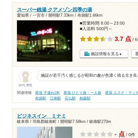
スーパー銭湯 クアメゾン四季の湯
愛知県 / 一宮市 /
開明駅7.33km
/
布袋駅1.66km
■営業時間 8:00～23:00
■入浴料 500円～
3.7 点
/ 
施設情報を見る
施設が若干汚く感じるが昭和の趣が色濃く残る古き良
30代 男性
関連情報
尾張 子連れOK
尾張 ひとり旅・一人旅
尾張 エステ・マッ
布袋駅
江南駅
石仏駅
柏森駅
ビジネスイン ミナミ
岐阜県 / 羽島郡岐南町 /
開明駅7.58km
/
岐南駅270m
- 点
/ 0件