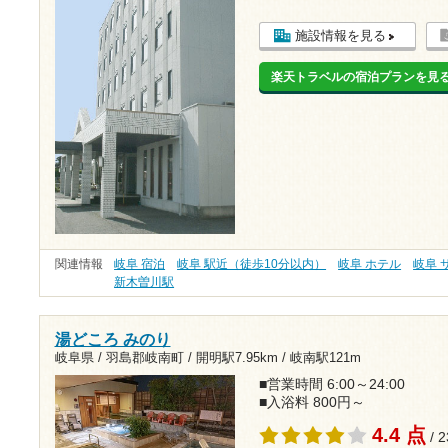
施設情報を見る
楽天トラベルの宿泊プランを見
関連情報
岐阜 宿泊
岐阜 駅近（徒歩10分以内）
岐阜 ホテル
岐阜 
新木曽川駅
湯どころ みのり
岐阜県 / 羽島郡岐南町 /
開明駅7.95km
/
岐南駅121m
■営業時間 6:00～24:00
■入浴料 800円～
4.4 点
/ 