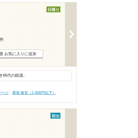
日帰り
>
6件
お気に入りに追加
き時代の銭湯。
サージ
尾張 格安（1,000円以下）
宿泊