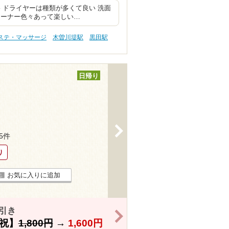
 ドライヤーは種類が多くて良い 洗面
コーナー色々あって楽しい…
エステ・マッサージ
木曽川堤駅
黒田駅
日帰り
>
25件
り
お気に入りに追加
引き
>
祝】
1,800円
→
1,600円