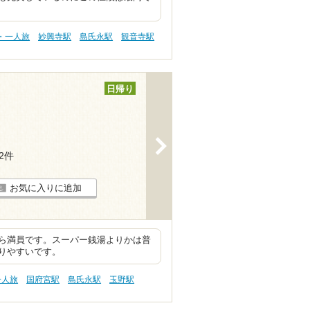
・一人旅
妙興寺駅
島氏永駅
観音寺駅
日帰り
>
22件
お気に入りに追加
ら満員です。スーパー銭湯よりかは普
りやすいです。
一人旅
国府宮駅
島氏永駅
玉野駅