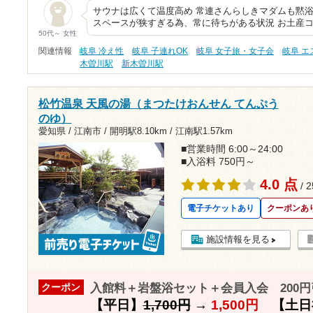
サウナは広くて温度高め 常連さんらしきマダムも黙浴
スペースが狭すぎる為、常に待ちがある状況 お土産
50代～ 女性
関連情報
岐阜 冷え性
岐阜 子連れOK
岐阜 女子旅・女子会
岐阜 
木曽川駅
新木曽川駅
松竹温泉 天風の湯（まつたけおんせん てんぷう
のゆ）
愛知県 / 江南市 /
開明駅8.10km
/
江南駅1.57km
■営業時間 6:00～24:00
■入浴料 750円～
4.0 点
/ 
電子チケットあり
クーポンあ
施設情報を見る
入館料＋岩盤浴セット＋会員入会 200円
クーポン
【平日】
1,700円
→
1,500円
【土日