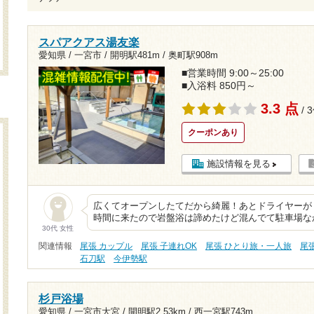
スパアクアス湯友楽
愛知県 / 一宮市 /
開明駅481m
/
奥町駅908m
■営業時間 9:00～25:00
■入浴料 850円～
3.3 点
/ 
クーポンあり
施設情報を見る
広くてオープンしたてだから綺麗！あとドライヤーが
時間に来たので岩盤浴は諦めたけど混んでて駐車場な
30代 女性
関連情報
尾張 カップル
尾張 子連れOK
尾張 ひとり旅・一人旅
尾
石刀駅
今伊勢駅
杉戸浴場
愛知県 / 一宮市大宮 /
開明駅2.53km
/
西一宮駅743m