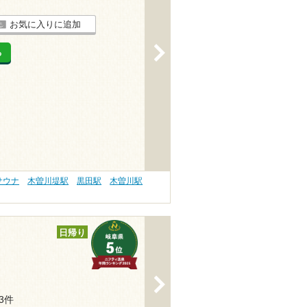
お気に入りに追加
>
る
サウナ
木曽川堤駅
黒田駅
木曽川駅
日帰り
>
23件