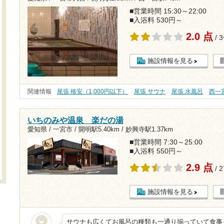
■営業時間 15:30～22:00
■入浴料 530円～
2.0 点
/ 
施設情報を見る
関連情報
尾張 格安（1,000円以下）
尾張 サウナ
尾張 水風呂
西一
いちのみや温泉 楽だの湯
愛知県 / 一宮市 /
開明駅5.40km
/
妙興寺駅1.37km
■営業時間 7:30～25:00
■入浴料 550円～
2.9 点
/ 
施設情報を見る
サウナも広くてお風呂の種類も一通り揃っていて食事