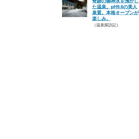
奇跡の御神水を沸かし
た温泉。pH9.6の美人
泉質。本格オープンが
楽しみ。
（温泉探訪記）