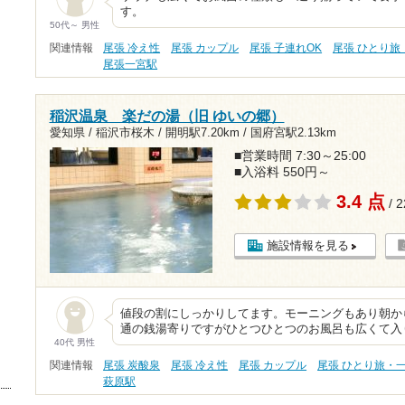
す。
50代～ 男性
関連情報
尾張 冷え性
尾張 カップル
尾張 子連れOK
尾張 ひとり旅
尾張一宮駅
稲沢温泉 楽だの湯（旧 ゆいの郷）
愛知県 / 稲沢市桜木 /
開明駅7.20km
/
国府宮駅2.13km
■営業時間 7:30～25:00
■入浴料 550円～
3.4 点
/ 
施設情報を見る
値段の割にしっかりしてます。モーニングもあり朝か
通の銭湯寄りですがひとつひとつのお風呂も広くて入
40代 男性
関連情報
尾張 炭酸泉
尾張 冷え性
尾張 カップル
尾張 ひとり旅・
萩原駅