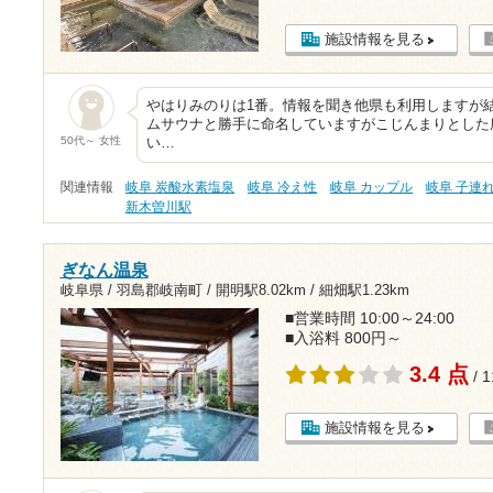
施設情報を見る
やはりみのりは1番。情報を聞き他県も利用しますが
ムサウナと勝手に命名していますがこじんまりとした
50代～ 女性
い…
関連情報
岐阜 炭酸水素塩泉
岐阜 冷え性
岐阜 カップル
岐阜 子連れ
新木曽川駅
ぎなん温泉
岐阜県 / 羽島郡岐南町 /
開明駅8.02km
/
細畑駅1.23km
■営業時間 10:00～24:00
■入浴料 800円～
3.4 点
/ 
施設情報を見る