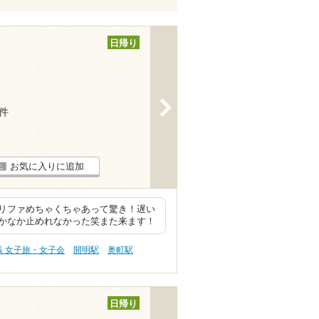
日帰り
>
3件
お気に入りに追加
リファめちゃくちゃあって驚き！遅い
かなか止めれなかった笑また来ます！
張 女子旅・女子会
開明駅
奥町駅
日帰り