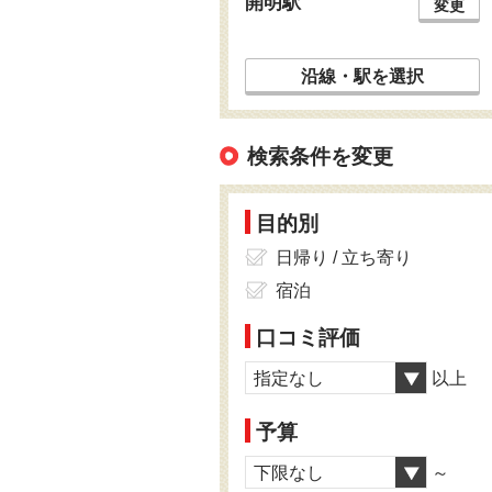
開明駅
変更
沿線・駅を選択
検索条件を変更
目的別
日帰り / 立ち寄り
宿泊
口コミ評価
指定なし
以上
予算
下限なし
～