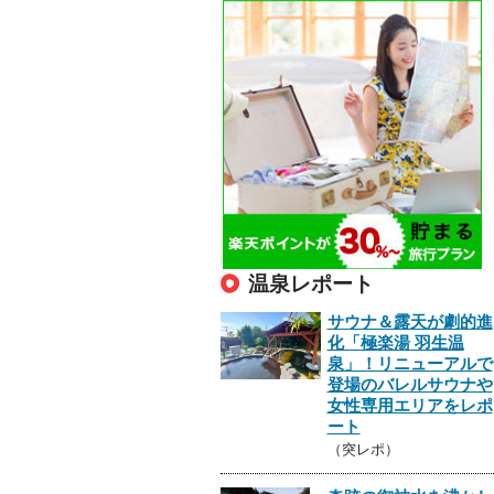
温泉レポート
サウナ＆露天が劇的進
化「極楽湯 羽生温
泉」！リニューアルで
登場のバレルサウナや
女性専用エリアをレポ
ート
（突レポ）