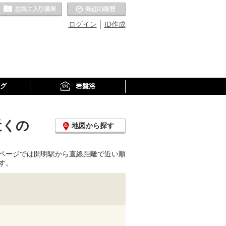
お気に入りの温泉
最近の履歴
ログイン
ID作成
グ
岩盤浴
近くの
地図から探す
ページでは開明駅から直線距離で近い順
す。