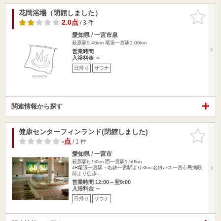
花岡浴場（閉館しました）
お気に入
りに追加
2.0点
/ 3 件
愛知県 / 一宮市泉
萩原駅5.46km
尾張一宮駅1.06km
営業時間
入浴料金 ～
日帰り
サウナ
関連情報から探す
健康センターフィンランド(閉館しました)
お気に入
りに追加
-点
/ 1 件
愛知県 / 一宮市
萩原駅6.13km
西一宮駅1.60km
JR尾張一宮駅・名鉄一宮駅より3km 名鉄バス一宮市民病院
前より徒歩…
営業時間 12:00～翌9:00
入浴料金 ～
日帰り
サウナ