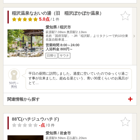
稲沢温泉なおいの湯（旧 稲沢ぽかぽか温泉）
お気に入
りに追加
5.0点
/ 1 件
愛知県 / 稲沢市
萩原駅7.08km
奥田駅2.13km
名鉄「国府宮駅」・JR「稲沢駅」よりタクシーで約10分東
名阪自動車道…
営業時間 8:00～24:00
入浴料金 800円～
日帰り
サウナ
平日の昼間に訪問しました。適度に空いていたのでゆっくり過ご
す事が出来ました。超ぬる湯という、青い30度くらいのお風呂が
とて…
50代～
男性
関連情報から探す
88℃(ハチジュウハチド)
お気に入
りに追加
-点
/ 0 件
愛知県 / 岩倉市
萩原駅9.59km
石仏駅1.20km