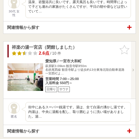
温泉、岩盤浴共に良いです。露天風呂も良いです。時間帯によっ
て子ども連れの家族がたくさんですが、平日の朝や昼などは空い
ていて…
30代 女
性
関連情報から探す
祥楽の湯一宮店（閉館しました）
お気に入
りに追加
2.6点
/ 10 件
愛知県 / 一宮市大和町
萩原駅3.09km
観音寺駅850m
名鉄尾西線 観音寺駅より徒歩約13分東海北陸自動車道路
一宮西ICよ…
営業時間 7:00～25:00
入浴料金 550円～
日帰り
サウナ
街中にあるスーパー銭湯です。湯は、全て白湯の沸かし湯です。
内湯は、中央に湯船を配し、取り囲むように洗い場がありまし
た。湯…
匿名
関連情報から探す