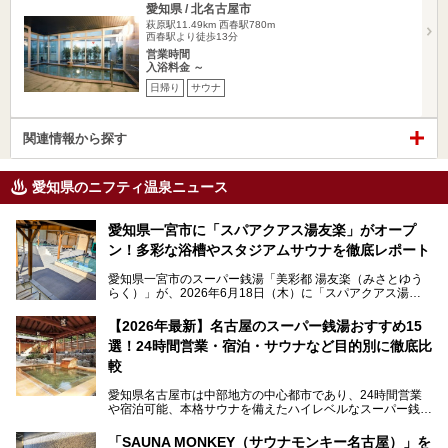
愛知県 / 北名古屋市
萩原駅11.49km
西春駅780m
西春駅より徒歩13分
営業時間
入浴料金 ～
日帰り
サウナ
関連情報から探す
愛知県のニフティ温泉ニュース
愛知県一宮市に「スパアクアス湯友楽」がオープ
ン！多彩な浴槽やスタジアムサウナを徹底レポート
愛知県一宮市のスーパー銭湯「美彩都 湯友楽（みさとゆう
らく）」が、2026年6月18日（木）に「スパアクアス湯友
楽」としてリニューアルオープン！
【2026年最新】名古屋のスーパー銭湯おすすめ15
この地で30年にわたり愛され続けてきた施設だからこそ、
選！24時間営業・宿泊・サウナなど目的別に徹底比
地元住民をはじめオープンを待ちわびている人も多いのでは
ないでしょうか。
較
老朽化した設備の補修を機に、2年前からじっくり構想を練
ってきたというだけあって、館内の充実度は想像以上。
愛知県名古屋市は中部地方の中心都市であり、24時間営業
以前の4倍に拡張したという露天エリアや10の浴槽、40人収
や宿泊可能、本格サウナを備えたハイレベルなスーパー銭湯
容の巨大なスタジアムサウナに、岩盤浴やリラクゼーション
が密集する激戦区です。
までまるごと楽しめる施設に生まれ変わりました。
「SAUNA MONKEY（サウナモンキー名古屋）」を