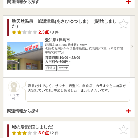
関連情報から探す
準天然温泉 旭湯津島(あさひゆつしま）（閉館しまし
お気に入
た）
りに追加
2.3点
/ 8 件
愛知県 / 津島市
萩原駅10.80km
勝幡駅1.76km
名鉄名古屋駅から名鉄津島線にて津島駅下車 （所要時間
準急で約22分…
営業時間 10:00～22:00
入浴料金 600円～
日帰り
サウナ
温泉だけでなく、サウナ、岩盤浴、飲食店、カラオケと…施設が
充実していて1日中楽しめました！また行きたいです。
30代 女
性
関連情報から探す
城の湯(閉館しました)
お気に入
りに追加
3.0点
/ 2 件