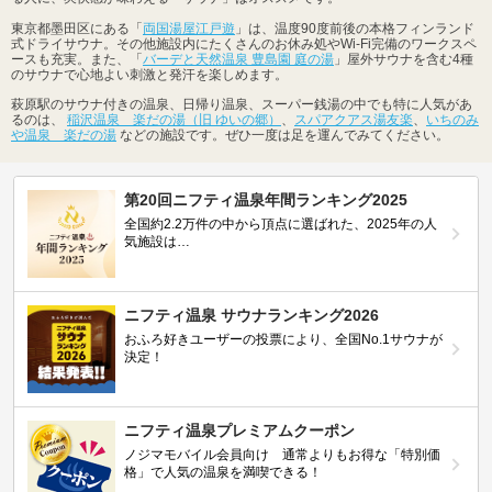
東京都墨田区にある「
両国湯屋江戸遊
」は、温度90度前後の本格フィンランド
式ドライサウナ。その他施設内にたくさんのお休み処やWi-Fi完備のワークスペ
ースも充実。また、「
バーデと天然温泉 豊島園 庭の湯
」屋外サウナを含む4種
のサウナで心地よい刺激と発汗を楽しめます。
萩原駅のサウナ付きの温泉、日帰り温泉、スーパー銭湯の中でも特に人気があ
るのは、
稲沢温泉 楽だの湯（旧 ゆいの郷）
、
スパアクアス湯友楽
、
いちのみ
や温泉 楽だの湯
などの施設です。ぜひ一度は足を運んでみてください。
第20回ニフティ温泉年間ランキング2025
全国約2.2万件の中から頂点に選ばれた、2025年の人
気施設は…
ニフティ温泉 サウナランキング2026
おふろ好きユーザーの投票により、全国No.1サウナが
決定！
ニフティ温泉プレミアムクーポン
ノジマモバイル会員向け 通常よりもお得な「特別価
格」で人気の温泉を満喫できる！