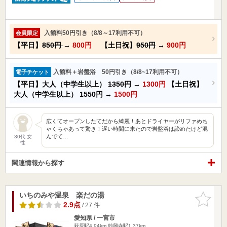
入館料50円引き（8/8～17利用不可）
会員限定
【平日】
850円
→
800円
【土日祝】
950円
→
900円
入館料＋岩盤浴 50円引き（8/8~17利用不可）
電子チケット
【平日】大人（中学生以上）
1350円
→
1300円
【土日祝】
大人（中学生以上）
1550円
→
1500円
広くてオープンしたてだから綺麗！あとドライヤーがリファめち
ゃくちゃあって驚き！遅い時間に来たので岩盤浴は諦めたけど混
んでて…
30代 女
性
関連情報から探す
いちのみや温泉 楽だの湯
お気に入
りに追加
2.9点
/ 27 件
愛知県 / 一宮市
萩原駅4.94km
妙興寺駅1.37km