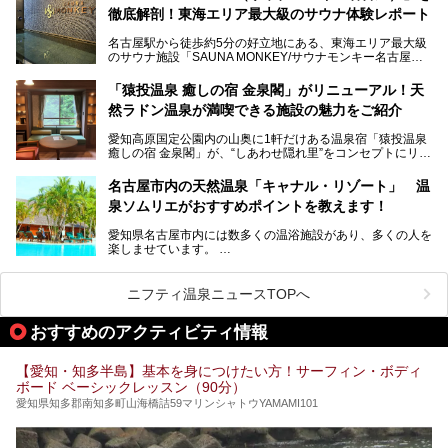
そのため、「日々の仕事の疲れを心身ともにリセットした
今回は、全面リニューアルして新しくなった「スパアクアス
徹底解剖！東海エリア最大級のサウナ体験レポート
い」「休日に時間を忘れて1日中ダラダラ過ごしたい」「コ
湯友楽」に一足早くお邪魔して取材してきました！
スパ良く非日常の極上体験を味わいたい」人向けの施設が多
名古屋駅から徒歩約5分の好立地にある、東海エリア最大級
くある点が魅力です！
のサウナ施設「SAUNA MONKEY/サウナモンキー名古屋」
をご存じですか？
今回は、名古屋市でおすすめのスーパー銭湯を紹介します。
「名古屋駅周辺ってサウナが少ないよね」という声をよく耳
お好みの温泉施設を見つけて楽しんでくださいね。
「猿投温泉 癒しの宿 金泉閣」がリニューアル！天
にするだけあり、アクセスの良さにも胸が高鳴ります。
然ラドン温泉が満喫できる施設の魅力をご紹介
今回は普段は男性専用となっているパブリックサウナが、女
性専用で公開される『レディースデー』が開催されたので、
愛知高原国定公園内の山奥に1軒だけある温泉宿「猿投温泉
さっそく取材してきました！
癒しの宿 金泉閣」が、“しあわせ隠れ里”をコンセプトにリニ
ューアルオープンします。
名古屋市内の天然温泉「キャナル・リゾート」 温
天然ラドン温泉が堪能できるお風呂や、新設・改装された客
泉ソムリエがおすすめポイントを教えます！
室、地元の食材と温泉水で作られたお料理……。
新しくなった「猿投温泉 癒しの宿 金泉閣」の魅力を丸ごと
愛知県名古屋市内には数多くの温浴施設があり、多くの人を
ご紹介します。
楽しませています。
その中でも今回は「キャナル・リゾート」について、温泉ソ
ムリエの目線で紹介していきます！
ニフティ温泉ニュースTOPへ
名古屋市内にはスーパー銭湯や日帰り温泉が多く、「どこに
行こうかな？」と悩んでしまう方も多いと思います。
おすすめのアクティビティ情報
ぜひこの記事を参考にして「キャナル・リゾート」に出かけ
てみるのはいかがでしょうか？
【愛知・知多半島】基本を身につけたい方！サーフィン・ボディ
ボード ベーシックレッスン（90分）
愛知県知多郡南知多町山海橋詰59マリンシャトウYAMAMI101