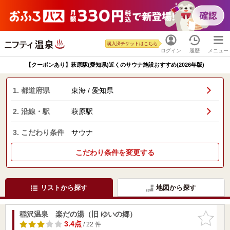
購入済チケットはこちら
ログイン
履歴
メニュー
【クーポンあり】萩原駅(愛知県)近くのサウナ施設おすすめ(2026年版)
1. 都道府県
東海 / 愛知県
2. 沿線・駅
萩原駅
3. こだわり条件
サウナ
こだわり条件を変更する
リストから探す
地図から探す
稲沢温泉 楽だの湯（旧 ゆいの郷）
お気に入
りに追加
3.4点
/ 22 件