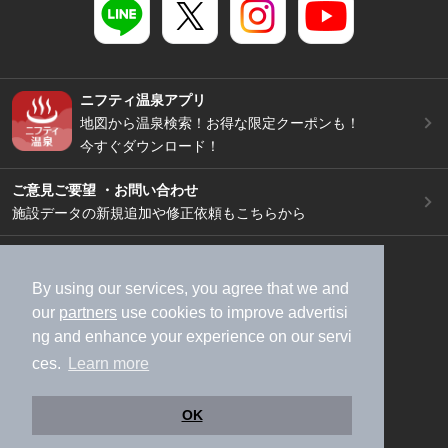
ニフティ温泉アプリ
地図から温泉検索！お得な限定クーポンも！
今すぐダウンロード！
ご意見ご要望 ・お問い合わせ
施設データの新規追加や修正依頼もこちらから
スマートフォン
/
PC
加盟店募集（資料請求）
広告出稿のご案内
By using our services, you agree that we and
our
partners
use cookies to improve advertisi
利用規約
ライフスタイルMEMBERS+規約
ng and enhance your experience on our servi
特定商取引法に基づく表記
ヘルプ
採用情報
ces.
Learn more
運営会社
個人情報保護ポリシー
©NIFTY Lifestyle Co., Ltd.
OK