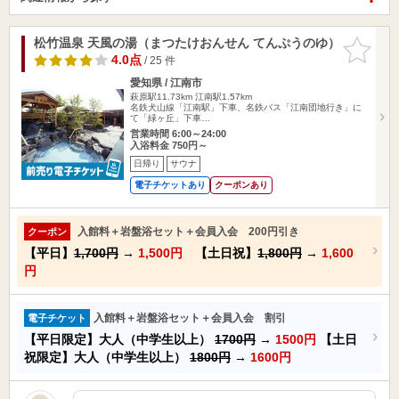
松竹温泉 天風の湯（まつたけおんせん てんぷうのゆ）
お気に入
りに追加
4.0点
/ 25 件
愛知県 / 江南市
萩原駅11.73km
江南駅1.57km
名鉄犬山線「江南駅」下車、名鉄バス「江南団地行き」に
て「緑ヶ丘」下車…
営業時間 6:00～24:00
入浴料金 750円～
日帰り
サウナ
電子チケットあり
クーポンあり
入館料＋岩盤浴セット＋会員入会 200円引き
クーポン
【平日】
1,700円
→
1,500円
【土日祝】
1,800円
→
1,600
円
入館料＋岩盤浴セット＋会員入会 割引
電子チケット
【平日限定】大人（中学生以上）
1700円
→
1500円
【土日
祝限定】大人（中学生以上）
1800円
→
1600円