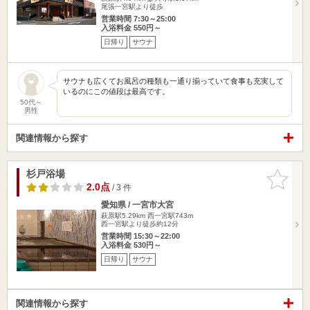
尾張一宮駅より徒歩
営業時間 7:30～25:00
入浴料金 550円～
日帰り
サウナ
サウナも広くてお風呂の種類も一通り揃っていて食事も充実して
いるのにこの値段は最高です。
50代～
男性
関連情報から探す
杉戸浴場
お気に入
りに追加
2.0点
/ 3 件
愛知県 / 一宮市大宮
萩原駅5.29km
西一宮駅743m
西一宮駅より徒歩約12分
営業時間 15:30～22:00
入浴料金 530円～
日帰り
サウナ
関連情報から探す