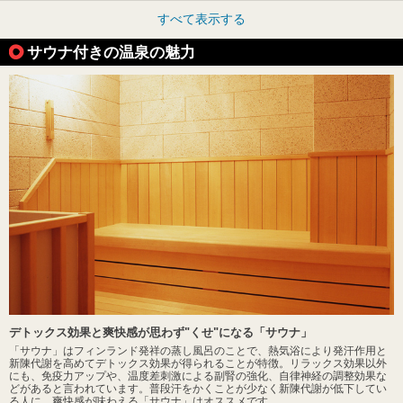
すべて表示する
サウナ付きの温泉の魅力
デトックス効果と爽快感が思わず"くせ"になる「サウナ」
「サウナ」はフィンランド発祥の蒸し風呂のことで、熱気浴により発汗作用と
新陳代謝を高めてデトックス効果が得られることが特徴。リラックス効果以外
にも、免疫力アップや、温度差刺激による副腎の強化、自律神経の調整効果な
どがあると言われています。普段汗をかくことが少なく新陳代謝が低下してい
る人に、爽快感が味わえる「サウナ」はオススメです。