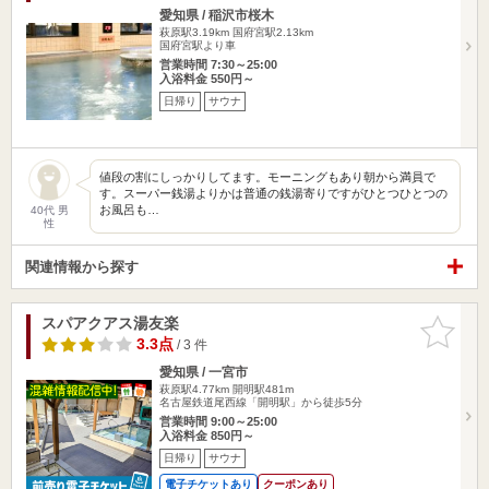
愛知県 / 稲沢市桜木
萩原駅3.19km
国府宮駅2.13km
国府宮駅より車
営業時間 7:30～25:00
入浴料金 550円～
日帰り
サウナ
値段の割にしっかりしてます。モーニングもあり朝から満員で
す。スーパー銭湯よりかは普通の銭湯寄りですがひとつひとつの
お風呂も…
40代 男
性
関連情報から探す
スパアクアス湯友楽
お気に入
りに追加
3.3点
/ 3 件
愛知県 / 一宮市
萩原駅4.77km
開明駅481m
名古屋鉄道尾西線「開明駅」から徒歩5分
営業時間 9:00～25:00
入浴料金 850円～
日帰り
サウナ
電子チケットあり
クーポンあり