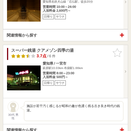
愛知県名鉄犬山線「石仏駅」徒歩20分
営業時間 10:00～24:00
入浴料金 2,600円～
日帰り
サウナ
関連情報から探す
スーパー銭湯 クアメゾン四季の湯
お気に入
りに追加
3.7点
/ 6 件
愛知県 / 一宮市
萩原駅10.03km
布袋駅1.66km
営業時間 8:00～23:00
入浴料金 500円～
日帰り
サウナ
施設が若干汚く感じるが昭和の趣が色濃く残る古き良き時代の銭
湯。
30代 男
性
関連情報から探す