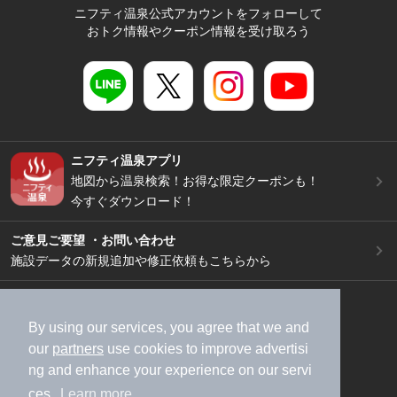
ニフティ温泉公式アカウントをフォローして
おトク情報やクーポン情報を受け取ろう
ニフティ温泉アプリ
地図から温泉検索！お得な限定クーポンも！
今すぐダウンロード！
ご意見ご要望 ・お問い合わせ
施設データの新規追加や修正依頼もこちらから
スマートフォン
/
PC
加盟店募集（資料請求）
広告出稿のご案内
By using our services, you agree that we and
our
partners
use cookies to improve advertisi
利用規約
ライフスタイルMEMBERS+規約
ng and enhance your experience on our servi
特定商取引法に基づく表記
ヘルプ
採用情報
ces.
Learn more