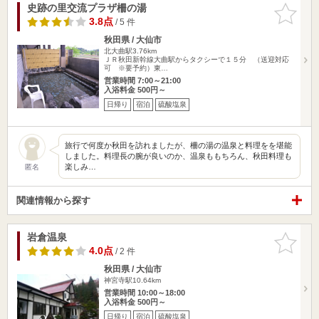
史跡の里交流プラザ柵の湯
お気に入
りに追加
3.8点
/ 5 件
秋田県 / 大仙市
北大曲駅3.76km
ＪＲ秋田新幹線大曲駅からタクシーで１５分 （送迎対応
可 ※要予約）東…
営業時間 7:00～21:00
入浴料金 500円～
日帰り
宿泊
硫酸塩泉
旅行で何度か秋田を訪れましたが、柵の湯の温泉と料理をを堪能
しました。料理長の腕が良いのか、温泉ももちろん、秋田料理も
楽しみ…
匿名
関連情報から探す
岩倉温泉
お気に入
りに追加
4.0点
/ 2 件
秋田県 / 大仙市
神宮寺駅10.64km
営業時間 10:00～18:00
入浴料金 500円～
日帰り
宿泊
硫酸塩泉