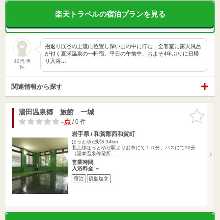
楽天トラベルの宿泊プランを見る
抱返り渓谷の上流に位置し深い山の中に佇む、全客室に露天風呂
が付く夏瀬温泉の一軒宿。平日の午前中、およそ4年ぶりに日帰
り入浴…
40代 男
性
関連情報から探す
湯田温泉郷 旅館 一城
お気に入
りに追加
-点
/ 0 件
岩手県 / 和賀郡西和賀町
ほっとゆだ駅3.34km
北上線ほっとゆだ駅よりお車にて１０分、バスにて10分
（湯本温泉停留所…
営業時間
入浴料金 ～
宿泊
硫酸塩泉