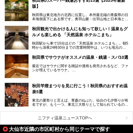
秋田県のスーパー銭湯おすすめ15選【2025年最新
版】
秋田県は東北地方の北西に位置し、本州最北端の青森県の日
本海側直下にある県です。奥羽山脈・出羽山地と日本海とい
う、厳しくも雄大な自然に囲まれたエリアで、ユネスコの世
界自然遺産に登録された白神山地のほか、多くの国立公園・
秋田観光で出かける人にも知って欲しい！温泉もグ
国定公園を擁しています。
ルメも楽しめる 「天然温泉 ホテルこまち」
「あきたこまち」に代表される米の生産量は国内第3位。米
どころ・酒どころとして知られ、比内地鶏・きりたんぽ鍋・
秋田駅から車で10分ほどの「天然温泉 ホテルこまち」。朝5
ハタハタ・しょっつる（魚醤）といった独特の食材も豊富で
時から深夜24時30分までの営業時間中は、いつも地元の人
す。
で賑わっている人気の温泉施設です。宿泊も可能で、温泉や
夏の「秋田竿燈（かんとう）まつり」や男鹿市の「なまは
岩盤浴入り放題なのに1泊3,500円からと破格の安さ！
げ」など、全国的に有名な催しも多い秋田県。観光旅行にも
秋田県でサウナがオススメの温泉・銭湯・スパ10選
観光にも便利な「天然温泉 ホテルこまち」の魅力をたっぷ
役立つ、県内のおすすめスーパー銭湯＆立ち寄り湯情報をご
りお届けします。
紹介します。
最近ではサウナに関する雑誌や漫画も発売されるなど、ファ
ンが増えているサウナ。
しかしサウナは一口にサウナと言っても、ドライサウナ、ス
チームサウナ、塩サウナなどが存在し、施設によって様々な
秋田竿燈まつりを見に行こう！秋田県のおすすめ温
こだわりを持つ施設も増えています。
泉5選
今回はそんな今話題のサウナが楽しめる、秋田県内にあるオ
ススメ温泉・銭湯・スパを10件まとめてご紹介します。
東北の夏祭りと言えば、青森のねぶた、仙台の七夕祭りが有
名ですが、もう一つ、東北三大祭りとして知られているのが
秋田の竿燈祭りです。
毎年8月3日から6日に行われる「秋田竿燈まつり」は、たく
ニフティ温泉ニュースTOPへ
さんの提灯をぶらさげた大きな竿燈を「ドッコイショ」の掛
け声にあわせて秋田駅周辺を練り歩きます。
大仙市近隣の市区町村から同じテーマで探す