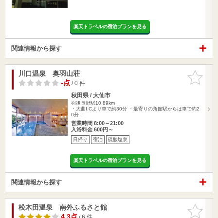
楽天トラベルの宿泊プランを見る
関連情報から探す
川口温泉 奥羽山荘
お気に入
りに追加
-点
/ 0 件
秋田県 / 大仙市
羽後長野駅10.89km
・大曲I.Cより車で約30分 ・最寄りの角館駅からは車で約2
0分…
営業時間 8:00～21:00
入浴料金 600円～
日帰り
宿泊
硫酸塩泉
楽天トラベルの宿泊プランを見る
関連情報から探す
松木田温泉 南外ふるさと館
お気に入
りに追加
4.3点
/ 6 件