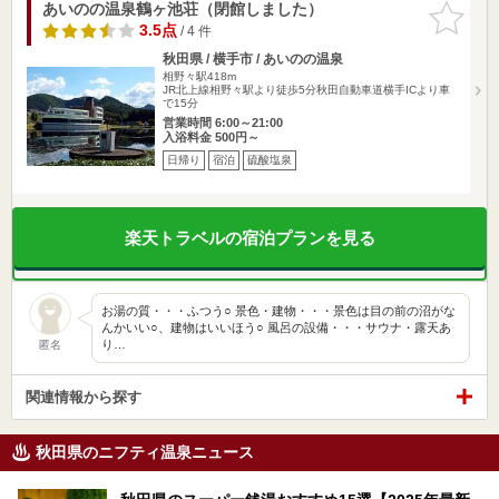
あいのの温泉鶴ヶ池荘（閉館しました）
お気に入
りに追加
3.5点
/ 4 件
秋田県 / 横手市 / あいのの温泉
相野々駅418m
JR北上線相野々駅より徒歩5分秋田自動車道横手ICより車
で15分
営業時間 6:00～21:00
入浴料金 500円～
日帰り
宿泊
硫酸塩泉
楽天トラベルの宿泊プランを見る
お湯の質・・・ふつう○ 景色・建物・・・景色は目の前の沼がな
んかいい○、建物はいいほう○ 風呂の設備・・・サウナ・露天あ
り…
匿名
関連情報から探す
秋田県のニフティ温泉ニュース