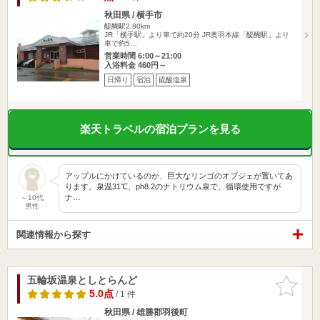
秋田県 / 横手市
醍醐駅2.80km
JR「横手駅」より車で約20分 JR奥羽本線「醍醐駅」より
車で約5…
営業時間 6:00～21:00
入浴料金 460円～
日帰り
宿泊
硫酸塩泉
楽天トラベルの宿泊プランを見る
アップルにかけているのか、巨大なリンゴのオブジェが置いてあ
ります。泉温31℃、ph8.2のナトリウム泉で、循環使用ですが
ナ…
～10代
男性
関連情報から探す
五輪坂温泉としとらんど
お気に入
りに追加
5.0点
/ 1 件
秋田県 / 雄勝郡羽後町