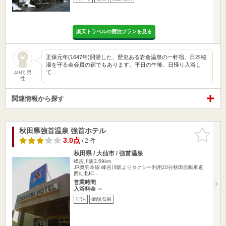
楽天トラベルの宿泊プランを見る
正保元年(1647年)開湯した、歴史ある岩倉温泉の一軒宿。日本秘
湯を守る会会員の宿でもあります。平日の午後、日帰り入浴し
て…
40代 男
性
関連情報から探す
秋田県強首温泉 強首ホテル
お気に入
りに追加
3.0点
/ 2 件
秋田県 / 大仙市 / 強首温泉
峰吉川駅3.59km
JR奥羽本線 峰吉川駅よりタクシー利用20分秋田自動車道
西仙北IC…
営業時間
入浴料金 ～
宿泊
硫酸塩泉