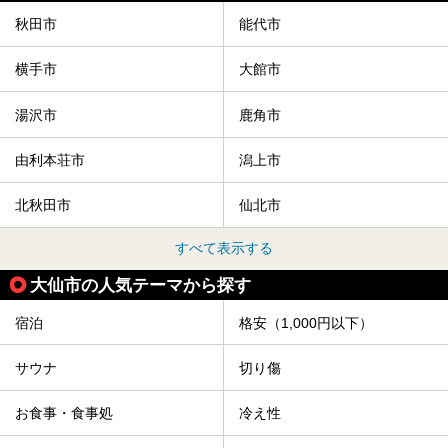
竿燈の数は230本、１万個の提灯がまるで天の川のように連
なり、秋田の夜を照らします。
秋田市
能代市
竿燈まつりを見た後は、秋田の温泉で骨休め。秋田美人を生
み出す温泉がたくさんありますよ！
横手市
大館市
秋田に出かけて、夏の暑さを祭りで吹き飛ばしましょう！
今回は秋田県のおすすめ温泉をご紹介します！
湯沢市
鹿角市
由利本荘市
潟上市
北秋田市
仙北市
すべて表示する
大仙市の人気テーマから探す
宿泊
格安（1,000円以下）
サウナ
切り傷
お食事・食事処
冷え性