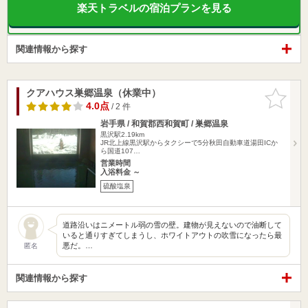
楽天トラベルの宿泊プランを見る
関連情報から探す
クアハウス巣郷温泉（休業中）
お気に入
りに追加
4.0点
/ 2 件
岩手県 / 和賀郡西和賀町 / 巣郷温泉
黒沢駅2.19km
JR北上線黒沢駅からタクシーで5分秋田自動車道湯田ICか
ら国道107…
営業時間
入浴料金 ～
硫酸塩泉
道路沿いはニメートル弱の雪の壁。建物が見えないので油断して
いると通りすぎてしまうし、ホワイトアウトの吹雪になったら最
悪だ。…
匿名
関連情報から探す