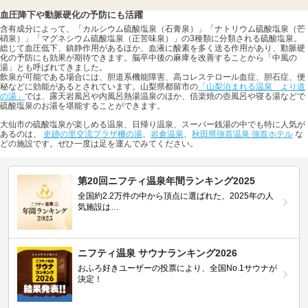
血圧降下や動脈硬化の予防にも活躍
含有成分によって、「カルシウム硫酸塩泉（石膏泉）」「ナトリウム硫酸塩泉（芒
硝泉）」「マグネシウム硫酸塩泉（正苦味泉）」の3種類に分類される硫酸塩泉。
総じて血圧低下、鎮静作用があるほか、血液に酸素を多く送る作用があり、動脈硬
化の予防にも効果が期待できます。脳卒中後の麻痺を改善することから「中風の
湯」とも呼ばれてきました。
飲泉が可能である場合には、胆道系機能障害、高コレステロール血症、胆石症、便
秘などに効能があるとされています。山梨県都留市の
「山梨泊まれる温泉 より道
の湯」
では、露天岩風呂や内風呂熱湯温泉のほか、信楽焼の壺風呂や寝る湯などで
硫酸塩泉のお湯を堪能することができます。
大仙市の硫酸塩泉が楽しめる温泉、日帰り温泉、スーパー銭湯の中でも特に人気が
あるのは、
史跡の里交流プラザ柵の湯
、
岩倉温泉
、
秋田県強首温泉 強首ホテル
な
どの施設です。ぜひ一度は足を運んでみてください。
第20回ニフティ温泉年間ランキング2025
全国約2.2万件の中から頂点に選ばれた、2025年の人
気施設は…
ニフティ温泉 サウナランキング2026
おふろ好きユーザーの投票により、全国No.1サウナが
決定！