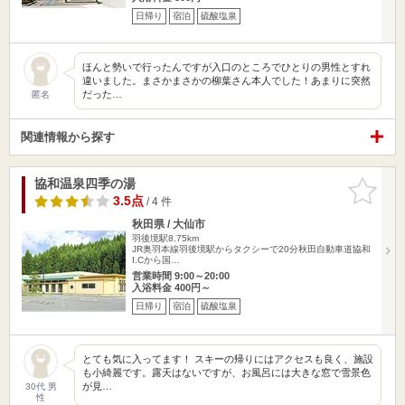
日帰り
宿泊
硫酸塩泉
ほんと勢いで行ったんですが入口のところでひとりの男性とすれ
違いました。まさかまさかの柳葉さん本人でした！あまりに突然
だった…
匿名
関連情報から探す
協和温泉四季の湯
お気に入
りに追加
3.5点
/ 4 件
秋田県 / 大仙市
羽後境駅8.75km
JR奥羽本線羽後境駅からタクシーで20分秋田自動車道協和
I.Cから国…
営業時間 9:00～20:00
入浴料金 400円～
日帰り
宿泊
硫酸塩泉
とても気に入ってます！ スキーの帰りにはアクセスも良く、施設
も小綺麗です。露天はないですが、お風呂には大きな窓で雪景色
が見…
30代 男
性