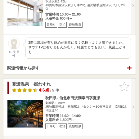
下湯沢駅9.45km
JR奥羽本線湯沢駅より車20分湯沢横手道路湯沢ICより20
分
営業時間 10:00～21:00
入浴料金 600円～
日帰り
宿泊
硫酸塩泉
3階に浴場が有り眺めが非常に良く気持ちよく入浴できました。
サウナTVは有りませんが広く、綺麗でとても良い。 風呂上がり
も…
40代 男
性
関連情報から探す
夏瀬温泉 都わすれ
お気に入
りに追加
4.6点
/ 9 件
秋田県 / 仙北市田沢湖卒田字夏瀬
刺巻駅3.15km
JR秋田新幹線 角館駅よりタクシー30分秋田道 協和ICよ
り国道46…
営業時間 11:30～14:00
入浴料金 1,500円～
日帰り
宿泊
硫酸塩泉