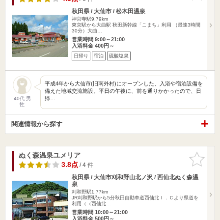
秋田県 / 大仙市 / 松木田温泉
神宮寺駅9.79km
東京駅から大曲駅 秋田新幹線「こまち」利用 （最速3時間
30分）大曲…
営業時間 9:00～21:00
入浴料金 400円～
日帰り
宿泊
硫酸塩泉
平成4年から大仙市(旧南外村)にオープンした、入浴や宿泊設備を
備えた地域交流施設。平日の午後に、前を通りかかったので、日
帰…
40代 男
性
関連情報から探す
ぬく森温泉ユメリア
お気に入
りに追加
3.8点
/ 4 件
秋田県 / 大仙市刈和野山北ノ沢 / 西仙北ぬく森温
泉
刈和野駅1.77km
JR刈和野駅から5分秋田自動車道西仙北Ｉ．Ｃより県道を
利用（（西仙北…
営業時間 10:00～21:00
入浴料金 500円～