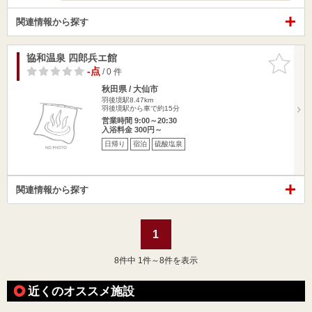
関連情報から探す
協和温泉 四郎兵エ館
お気に入
りに追加
-点
/ 0 件
秋田県 / 大仙市
羽後境駅8.47km
羽後境駅から車で約15分
営業時間 9:00～20:30
入浴料金 300円～
日帰り
宿泊
硫酸塩泉
関連情報から探す
1
8
件中 1件～8件を表示
近くのオススメ施設