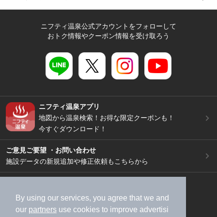
ニフティ温泉公式アカウントをフォローして
おトク情報やクーポン情報を受け取ろう
ニフティ温泉アプリ
地図から温泉検索！お得な限定クーポンも！
今すぐダウンロード！
ご意見ご要望 ・お問い合わせ
施設データの新規追加や修正依頼もこちらから
スマートフォン
/
PC
加盟店募集（資料請求）
広告出稿のご案内
By using our services, you agree that we and
our
partners
use cookies to improve advertisi
利用規約
ライフスタイルMEMBERS+規約