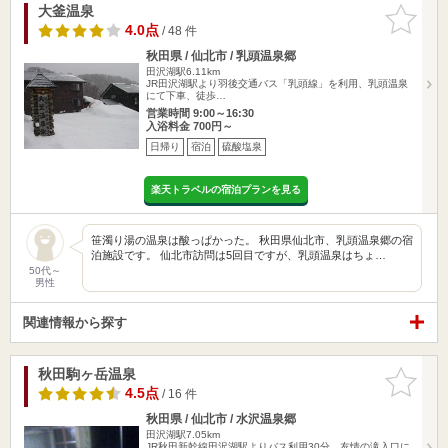
大釜温泉
お気に入
りに追加
4.0点
/ 48 件
秋田県 / 仙北市 / 乳頭温泉郷
田沢湖駅6.11km
JR田沢湖駅より羽後交通バス「乳頭線」を利用、乳頭温泉
にて下車、徒歩…
営業時間 9:00～16:30
入浴料金 700円～
日帰り
宿泊
硫酸塩泉
楽天トラベルの宿泊プランを見る
笹濁り湯の温泉は酸っぱかった。 秋田県仙北市、乳頭温泉郷の宿
泊施設です。 仙北市訪問は5回目ですが、乳頭温泉はちょ…
50代～
男性
関連情報から探す
秋田駒ヶ岳温泉
お気に入
りに追加
4.5点
/ 16 件
秋田県 / 仙北市 / 水沢温泉郷
田沢湖駅7.05km
JR秋田新幹線田沢湖駅よりバス利用30分、友情の滝入口に