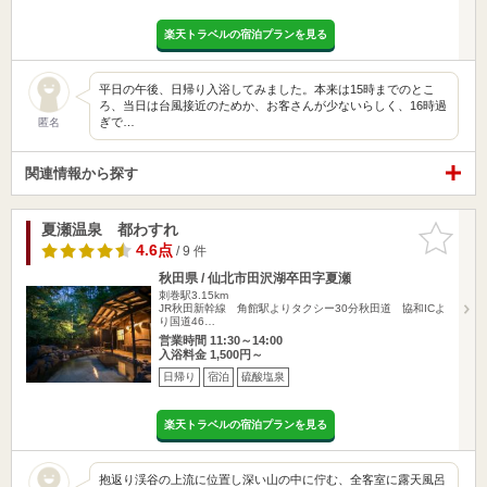
楽天トラベルの宿泊プランを見る
平日の午後、日帰り入浴してみました。本来は15時までのとこ
ろ、当日は台風接近のためか、お客さんが少ないらしく、16時過
ぎで…
匿名
関連情報から探す
夏瀬温泉 都わすれ
お気に入
りに追加
4.6点
/ 9 件
秋田県 / 仙北市田沢湖卒田字夏瀬
刺巻駅3.15km
JR秋田新幹線 角館駅よりタクシー30分秋田道 協和ICよ
り国道46…
営業時間 11:30～14:00
入浴料金 1,500円～
日帰り
宿泊
硫酸塩泉
楽天トラベルの宿泊プランを見る
抱返り渓谷の上流に位置し深い山の中に佇む、全客室に露天風呂