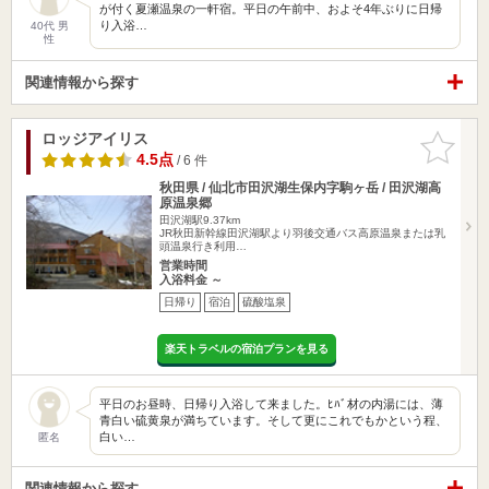
が付く夏瀬温泉の一軒宿。平日の午前中、およそ4年ぶりに日帰
り入浴…
40代 男
性
関連情報から探す
ロッジアイリス
お気に入
りに追加
4.5点
/ 6 件
秋田県 / 仙北市田沢湖生保内字駒ヶ岳 / 田沢湖高
原温泉郷
田沢湖駅9.37km
JR秋田新幹線田沢湖駅より羽後交通バス高原温泉または乳
頭温泉行き利用…
営業時間
入浴料金 ～
日帰り
宿泊
硫酸塩泉
楽天トラベルの宿泊プランを見る
平日のお昼時、日帰り入浴して来ました。ﾋﾊﾞ材の内湯には、薄
青白い硫黄泉が満ちています。そして更にこれでもかという程、
白い…
匿名
関連情報から探す