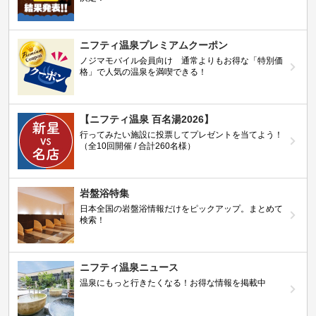
ニフティ温泉プレミアムクーポン
ノジマモバイル会員向け 通常よりもお得な「特別価
格」で人気の温泉を満喫できる！
【ニフティ温泉 百名湯2026】
行ってみたい施設に投票してプレゼントを当てよう！
（全10回開催 / 合計260名様）
岩盤浴特集
日本全国の岩盤浴情報だけをピックアップ。まとめて
検索！
ニフティ温泉ニュース
温泉にもっと行きたくなる！お得な情報を掲載中