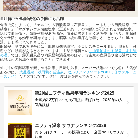
血圧降下や動脈硬化の予防にも活躍
含有成分によって、「カルシウム硫酸塩泉（石膏泉）」「ナトリウム硫酸塩泉（芒
硝泉）」「マグネシウム硫酸塩泉（正苦味泉）」の3種類に分類される硫酸塩泉。
総じて血圧低下、鎮静作用があるほか、血液に酸素を多く送る作用があり、動脈硬
化の予防にも効果が期待できます。脳卒中後の麻痺を改善することから「中風の
湯」とも呼ばれてきました。
飲泉が可能である場合には、胆道系機能障害、高コレステロール血症、胆石症、便
秘などに効能があるとされています。山梨県都留市の
「山梨泊まれる温泉 より道
の湯」
では、露天岩風呂や内風呂熱湯温泉のほか、信楽焼の壺風呂や寝る湯などで
硫酸塩泉のお湯を堪能することができます。
仙北市の硫酸塩泉が楽しめる温泉、日帰り温泉、スーパー銭湯の中でも特に人気が
あるのは、
大釜温泉
、
秋田駒ヶ岳温泉
、
セルリアンリゾートAONI（旧 ホテルニュ
ースカイ）
などの施設です。ぜひ一度は足を運んでみてください。
第20回ニフティ温泉年間ランキング2025
全国約2.2万件の中から頂点に選ばれた、2025年の人
気施設は…
ニフティ温泉 サウナランキング2026
おふろ好きユーザーの投票により、全国No.1サウナが
決定！