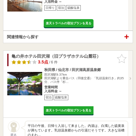
入浴料金 ～
日帰り
宿泊
硫酸塩泉
楽天トラベルの宿泊プランを見る
関連情報から探す
亀の井ホテル田沢湖（旧プラザホテル山麓荘）
お気に入
りに追加
3.5点
/ 6 件
秋田県 / 仙北市 / 田沢湖高原温泉郷
田沢湖駅9.37km
田沢湖駅より乗合バス（羽後交通）「乳頭温泉行き」約35
分、バス停「杉…
営業時間
入浴料金 ～
宿泊
硫酸塩泉
楽天トラベルの宿泊プランを見る
平日の午後、日帰り入浴して来ました。内湯は、白濁した硫黄泉
が満ちています。乳頭温泉郷からの引湯だそうです。大きな浴槽
のまわ…
匿名