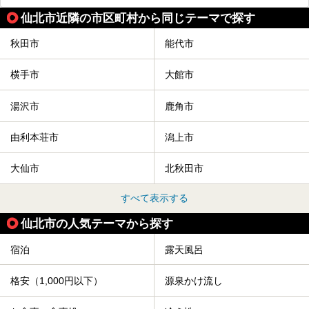
け声にあわせて秋田駅周辺を練り歩きます。
仙北市近隣の市区町村から同じテーマで探す
竿燈の数は230本、１万個の提灯がまるで天の川のように連
なり、秋田の夜を照らします。
秋田市
能代市
竿燈まつりを見た後は、秋田の温泉で骨休め。秋田美人を生
み出す温泉がたくさんありますよ！
横手市
大館市
秋田に出かけて、夏の暑さを祭りで吹き飛ばしましょう！
今回は秋田県のおすすめ温泉をご紹介します！
湯沢市
鹿角市
由利本荘市
潟上市
大仙市
北秋田市
すべて表示する
仙北市の人気テーマから探す
宿泊
露天風呂
格安（1,000円以下）
源泉かけ流し