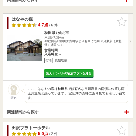
はなやの森
お気に入
りに追加
4.7点
/ 6 件
秋田県 / 仙北市
戸沢駅7.39km
JR秋田新幹線田沢湖町駅よりお車にて約30分東京（東北
道）盛岡IC（…
営業時間
入浴料金 ～
宿泊
硫酸塩泉
楽天トラベルの宿泊プランを見る
ここ、はなやの森は秋田県では有名な玉川温泉の南側に位置し南
玉川温泉と謳っています。 宝仙湖の湖畔にあり夏でも涼しい宿で
す。…
匿名
関連情報から探す
田沢プラトーホテル
お気に入
りに追加
5.0点
/ 2 件