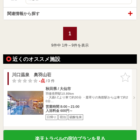
関連情報から探す
1
9
件中 1件～9件を表示
近くのオススメ施設
川口温泉 奥羽山荘
お気に入
りに追加
-点
/ 0 件
秋田県 / 大仙市
羽後長野駅10.89km
・大曲I.Cより車で約30分 ・最寄りの角館駅からは車で約2
0分…
営業時間 8:00～21:00
入浴料金 600円～
日帰り
宿泊
硫酸塩泉
楽天トラベルの宿泊プランを見る