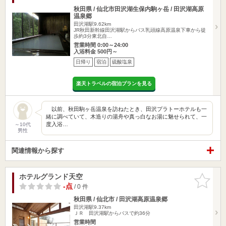
秋田県 / 仙北市田沢湖生保内駒ヶ岳 / 田沢湖高原
温泉郷
田沢湖駅9.62km
JR秋田新幹線田沢湖駅からバス乳頭線高原温泉下車から徒
歩約3分東北自…
営業時間 0:00～24:00
入浴料金 500円～
日帰り
宿泊
硫酸塩泉
楽天トラベルの宿泊プランを見る
以前、秋田駒ヶ岳温泉を訪ねたとき、田沢プラトーホテルも一
緒に調べていて、木造りの湯舟や真っ白なお湯に魅せられて、一
度入浴…
～10代
男性
関連情報から探す
ホテルグランド天空
お気に入
りに追加
-点
/ 0 件
秋田県 / 仙北市 / 田沢湖高原温泉郷
田沢湖駅9.37km
ＪＲ 田沢湖駅からバスで約36分
営業時間