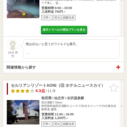
て下車し、徒…
営業時間 9:00～19:00
入浴料金 700円～
日帰り
宿泊
硫酸塩泉
楽天トラベルの宿泊プランを見る
熊は出ないと思うがワイルドな露天。
…
40代 男
性
関連情報から探す
セルリアンリゾートAONI（旧 ホテルニュースカイ）
お気に入
りに追加
4.3点
/ 11 件
秋田県 / 仙北市 / 水沢温泉郷
田沢湖駅7.69km
秋田新幹線田沢湖駅からバスで30分タクシーで15分東北自
動車道 盛岡…
営業時間 11:00～16:00
入浴料金 1,200円～
日帰り
宿泊
硫酸塩泉