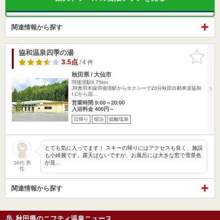
関連情報から探す
協和温泉四季の湯
お気に入
りに追加
3.5点
/ 4 件
秋田県 / 大仙市
羽後境駅8.75km
JR奥羽本線羽後境駅からタクシーで20分秋田自動車道協和
I.Cから国…
営業時間 9:00～20:00
入浴料金 400円～
日帰り
宿泊
硫酸塩泉
とても気に入ってます！ スキーの帰りにはアクセスも良く、施設
も小綺麗です。露天はないですが、お風呂には大きな窓で雪景色
が見…
30代 男
性
関連情報から探す
秋田県のニフティ温泉ニュース