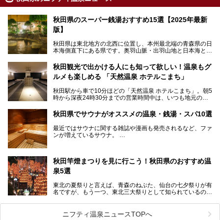
秋田県のスーパー銭湯おすすめ15選【2025年最新
版】
秋田県は東北地方の北西に位置し、本州最北端の青森県の日
本海側直下にある県です。奥羽山脈・出羽山地と日本海とい
う、厳しくも雄大な自然に囲まれたエリアで、ユネスコの世
界自然遺産に登録された白神山地のほか、多くの国立公園・
秋田観光で出かける人にも知って欲しい！温泉もグ
国定公園を擁しています。
ルメも楽しめる 「天然温泉 ホテルこまち」
「あきたこまち」に代表される米の生産量は国内第3位。米
どころ・酒どころとして知られ、比内地鶏・きりたんぽ鍋・
秋田駅から車で10分ほどの「天然温泉 ホテルこまち」。朝5
ハタハタ・しょっつる（魚醤）といった独特の食材も豊富で
時から深夜24時30分までの営業時間中は、いつも地元の人
す。
で賑わっている人気の温泉施設です。宿泊も可能で、温泉や
夏の「秋田竿燈（かんとう）まつり」や男鹿市の「なまは
岩盤浴入り放題なのに1泊3,500円からと破格の安さ！
げ」など、全国的に有名な催しも多い秋田県。観光旅行にも
秋田県でサウナがオススメの温泉・銭湯・スパ10選
観光にも便利な「天然温泉 ホテルこまち」の魅力をたっぷ
役立つ、県内のおすすめスーパー銭湯＆立ち寄り湯情報をご
りお届けします。
紹介します。
最近ではサウナに関する雑誌や漫画も発売されるなど、ファ
ンが増えているサウナ。
しかしサウナは一口にサウナと言っても、ドライサウナ、ス
チームサウナ、塩サウナなどが存在し、施設によって様々な
秋田竿燈まつりを見に行こう！秋田県のおすすめ温
こだわりを持つ施設も増えています。
泉5選
今回はそんな今話題のサウナが楽しめる、秋田県内にあるオ
ススメ温泉・銭湯・スパを10件まとめてご紹介します。
東北の夏祭りと言えば、青森のねぶた、仙台の七夕祭りが有
名ですが、もう一つ、東北三大祭りとして知られているのが
秋田の竿燈祭りです。
毎年8月3日から6日に行われる「秋田竿燈まつり」は、たく
ニフティ温泉ニュースTOPへ
さんの提灯をぶらさげた大きな竿燈を「ドッコイショ」の掛