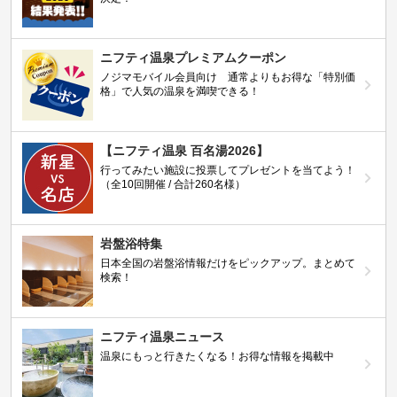
ニフティ温泉プレミアムクーポン
ノジマモバイル会員向け 通常よりもお得な「特別価
格」で人気の温泉を満喫できる！
【ニフティ温泉 百名湯2026】
行ってみたい施設に投票してプレゼントを当てよう！
（全10回開催 / 合計260名様）
岩盤浴特集
日本全国の岩盤浴情報だけをピックアップ。まとめて
検索！
ニフティ温泉ニュース
温泉にもっと行きたくなる！お得な情報を掲載中