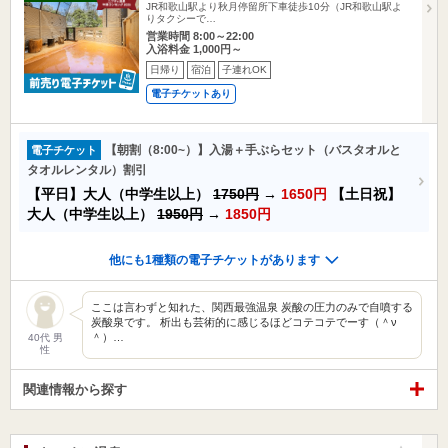
JR和歌山駅より秋月停留所下車徒歩10分（JR和歌山駅よ
りタクシーで…
営業時間 8:00～22:00
入浴料金 1,000円～
日帰り
宿泊
子連れOK
電子チケットあり
【朝割（8:00~）】入湯＋手ぶらセット（バスタオルと
電子チケット
タオルレンタル）割引
【平日】大人（中学生以上）
1750円
→
1650円
【土日祝】
大人（中学生以上）
1950円
→
1850円
他にも1種類の電子チケットがあります
ここは言わずと知れた、関西最強温泉 炭酸の圧力のみで自噴する
炭酸泉です。 析出も芸術的に感じるほどコテコテでーす（＾ν
＾）…
40代 男
性
関連情報から探す