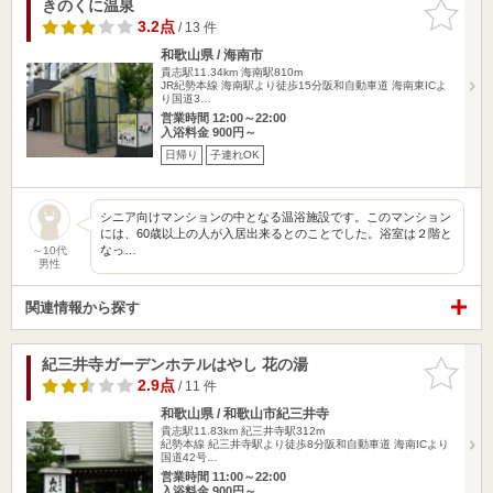
きのくに温泉
お気に入
りに追加
3.2点
/ 13 件
和歌山県 / 海南市
貴志駅11.34km
海南駅810m
JR紀勢本線 海南駅より徒歩15分阪和自動車道 海南東ICよ
り国道3…
営業時間 12:00～22:00
入浴料金 900円～
日帰り
子連れOK
シニア向けマンションの中となる温浴施設です。このマンション
には、60歳以上の人が入居出来るとのことでした。浴室は２階と
なっ…
～10代
男性
関連情報から探す
紀三井寺ガーデンホテルはやし 花の湯
お気に入
りに追加
2.9点
/ 11 件
和歌山県 / 和歌山市紀三井寺
貴志駅11.83km
紀三井寺駅312m
紀勢本線 紀三井寺駅より徒歩8分阪和自動車道 海南ICより
国道42号…
営業時間 11:00～22:00
入浴料金 900円～