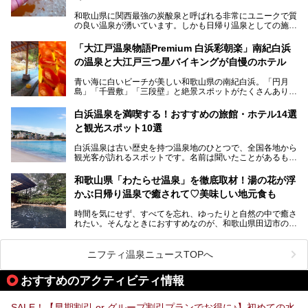
しいカメさんの形の送迎船「浦島丸」に乗っていざ、温泉の
湧く竜宮城へ！
和歌山県に関西最強の炭酸泉と呼ばれる非常にユニークで質
の良い温泉が湧いています。しかも日帰り温泉としての施設
───
が整っていて、宿泊までできるんです。名前は「花山温泉
提供元：那智勝浦町【PR】
薬師の湯」。朝一番のお風呂にはパリパリシャリシャリと膜
「大江戸温泉物語Premium 白浜彩朝楽」南紀白浜
この記事は那智勝浦町のPR記事です。
が張って、それを砕きながら入浴できるとか！
の温泉と大江戸三つ星バイキングが自慢のホテル
そんな驚きの「花山温泉」を取材してきました。釜飯などラ
青い海に白いビーチが美しい和歌山県の南紀白浜。「円月
ンチに人気のお食事処メニューも紹介しちゃいます！
島」「千畳敷」「三段壁」と絶景スポットがたくさんありま
す。もちろんいい温泉もたっぷり湧いていて、日本書紀に登
場する歴史の古さから日本三古湯の一つにも。
白浜温泉を満喫する！おすすめの旅館・ホテル14選
と観光スポット10選
そんな「南紀白浜温泉」の「大江戸温泉物語Premium 白浜
彩朝楽」で2025年9月から人気の「大江戸三つ星バイキン
白浜温泉は古い歴史を持つ温泉地のひとつで、全国各地から
グ」がスタートしました。温泉＆バイキング＆レジャースポ
観光客が訪れるスポットです。名前は聞いたことがあるもの
ットとしてのこのホテルの魅力をたっぷり体験してきたので
の、何県にある温泉地なのか、どのような泉質の温泉なの
早速紹介します！
か、実は知らない方も多いのではないでしょうか。
和歌山県「わたらせ温泉」を徹底取材！湯の花が浮
───
かぶ日帰り温泉で癒されて♡美味しい地元食も
そこで今回は、白浜温泉ビギナー向けの基本情報をご紹介し
提供元：大江戸温泉物語ホテルズ＆リゾーツ株式会社【P
ながら、おすすめの旅館・ホテルをお届けします。また、白
R】
時間を気にせず、すべてを忘れ、ゆったりと自然の中で癒さ
浜温泉を訪れるなら外せない観光スポットも合わせてご紹介
この記事は大江戸温泉物語Premium 白浜彩朝楽のPR記事で
れたい。そんなときにおすすめなのが、和歌山県田辺市の
します。
す。
「わたらせ温泉」です。現地にたどり着くまでの間も、道中
の豊かな山々を眺めながら、どんどん期待が膨らみますよ。
ニフティ温泉ニュースTOPへ
「わたらせ温泉」では、温泉に入れるだけではなく、地元の
特産品を使った食事をいただける「露天食堂」でお腹も満た
おすすめのアクティビティ情報
すことができます。ぜひチェックしてくださいね。
SALE！【早期割引 or グループ割引プランでお得に♪】初めての水