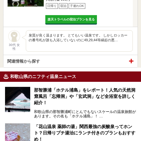
日帰り
宿泊
子連れOK
楽天トラベルの宿泊プランを見る
泉質が良く温まります。 とてもいい温泉です。 しかしロッカー
の番号札が誰も入浴していないのに49,29,44等縁起の悪…
30代 女
性
関連情報から探す
和歌山県のニフティ温泉ニュース
那智勝浦「ホテル浦島」をレポート！人気の天然洞
窟風呂「忘帰洞」や「玄武洞」など全浴室を詳しく
紹介！
和歌山県の那智勝浦町にとんでもないスケールの温泉旅館が
あります。その名も「ホテル浦島」！
4つの館に6ヵ所のお風呂、うち2ヵ所は巨大な天然洞窟温
泉。日本一長いエスカレーターで「本館」と「山上館」を結
「花山温泉 薬師の湯」関西最強の炭酸泉ってホン
び、海を一望する絶景も。
ト？日帰りプチ湯治にランチ付きのプランもおすす
6ヵ所のお風呂のうち5ヵ所までは日帰り入浴も可。可愛ら
め！