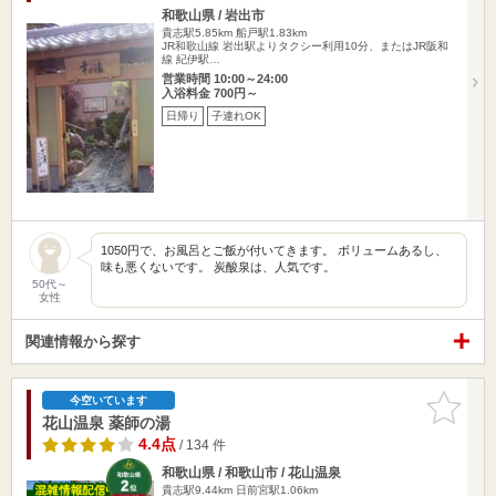
和歌山県 / 岩出市
貴志駅5.85km
船戸駅1.83km
JR和歌山線 岩出駅よりタクシー利用10分、またはJR阪和
線 紀伊駅…
営業時間 10:00～24:00
入浴料金 700円～
日帰り
子連れOK
1050円で、お風呂とご飯が付いてきます。 ボリュームあるし、
味も悪くないです。 炭酸泉は、人気です。
50代～
女性
関連情報から探す
お気に入
今空いています
りに追加
花山温泉 薬師の湯
4.4点
/ 134 件
和歌山県 / 和歌山市 / 花山温泉
貴志駅9.44km
日前宮駅1.06km