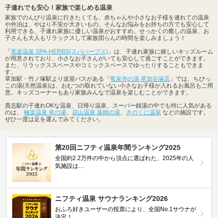
子連れでも安心！家族で楽しめる温泉
家族でのんびり温泉に行きたくても、赤ちゃんや小さなお子様を連れての温泉
や外泊は、やはり不安が大きいもの。そんなお悩みをお持ちの方でも安心して
利用できる、子連れ家族に優しい温泉がおすすめ。せっかくの癒しの温泉、お
子さんも大人もリラックスして家族団らんの時間を楽しみましょう！
「
美楽温泉 SPA-HERBS(スパハーブス)
」は、子連れ家族に嬉しいキッズルーム
が用意されており、小さなお子さんがいても安心して過ごすことができます。
また、リラックススペースやコミックスペースでゆったりすることもできま
す。
草加駅・竹ノ塚駅より送迎バスがある「
竜泉寺の湯 草加谷塚店
」では、ちびっ
この湯(天然温泉)は、おむつの取れていない小さなお子様が入れるお風呂もご用
意。キッズコーナーもあり家族みんなで温泉を楽しむことができます。
貴志駅の子連れOKな温泉、日帰り温泉、スーパー銭湯の中でも特に人気がある
のは、
極楽温泉 幸の湯
、
花山温泉 薬師の湯
、
きのくに温泉
などの施設です。
ぜひ一度は足を運んでみてください。
第20回ニフティ温泉年間ランキング2025
全国約2.2万件の中から頂点に選ばれた、2025年の人
気施設は…
ニフティ温泉 サウナランキング2026
おふろ好きユーザーの投票により、全国No.1サウナが
決定！