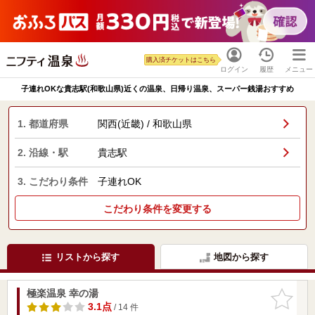
購入済チケットはこちら
ログイン
履歴
メニュー
子連れOKな貴志駅(和歌山県)近くの温泉、日帰り温泉、スーパー銭湯おすすめ
1. 都道府県
関西(近畿) / 和歌山県
2. 沿線・駅
貴志駅
3. こだわり条件
子連れOK
こだわり条件を変更する
リストから探す
地図から探す
極楽温泉 幸の湯
お気に入
りに追加
3.1点
/ 14 件