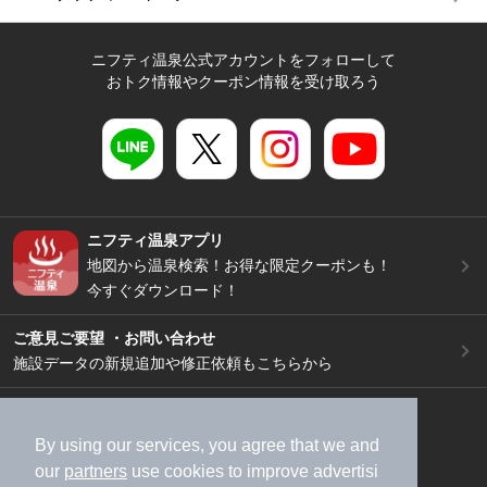
ニフティ温泉公式アカウントをフォローして
おトク情報やクーポン情報を受け取ろう
ニフティ温泉アプリ
地図から温泉検索！お得な限定クーポンも！
今すぐダウンロード！
ご意見ご要望 ・お問い合わせ
施設データの新規追加や修正依頼もこちらから
スマートフォン
/
PC
加盟店募集（資料請求）
広告出稿のご案内
By using our services, you agree that we and
our
partners
use cookies to improve advertisi
利用規約
ライフスタイルMEMBERS+規約