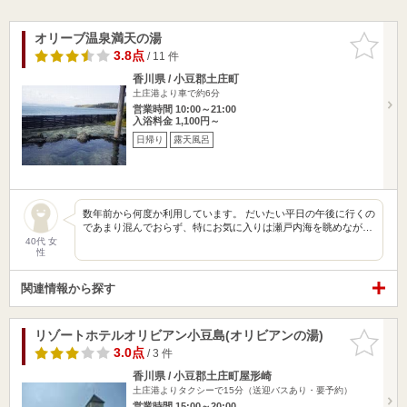
オリーブ温泉満天の湯
お気に入
りに追加
3.8点
/ 11 件
香川県 / 小豆郡土庄町
土庄港より車で約6分
営業時間 10:00～21:00
入浴料金 1,100円～
日帰り
露天風呂
数年前から何度か利用しています。 だいたい平日の午後に行くの
であまり混んでおらず、特にお気に入りは瀬戸内海を眺めなが…
40代 女
性
関連情報から探す
リゾートホテルオリビアン小豆島(オリビアンの湯)
お気に入
りに追加
3.0点
/ 3 件
香川県 / 小豆郡土庄町屋形崎
土庄港よりタクシーで15分（送迎バスあり・要予約）
営業時間 15:00～20:00