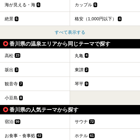
海が見える・海
カップル
6
5
絶景
格安（1,000円以下）
5
4
すべて表示する
香川県の温泉エリアから同じテーマで探す
高松
丸亀
23
4
坂出
東讃
3
2
観音寺
琴平
7
9
小豆島
8
香川県の人気テーマから探す
宿泊
サウナ
99
72
お食事・食事処
ホテル
62
61