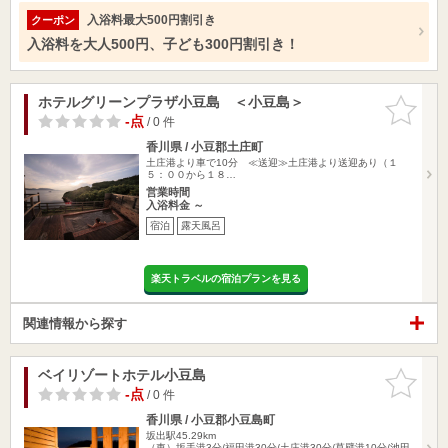
入浴料最大500円割引き
クーポン
入浴料を大人500円、子ども300円割引き！
ホテルグリーンプラザ小豆島 ＜小豆島＞
お気に入
りに追加
-点
/ 0 件
香川県 / 小豆郡土庄町
土庄港より車で10分 ≪送迎≫土庄港より送迎あり（１
５：００から１８…
営業時間
入浴料金 ～
宿泊
露天風呂
楽天トラベルの宿泊プランを見る
関連情報から探す
ベイリゾートホテル小豆島
お気に入
りに追加
-点
/ 0 件
香川県 / 小豆郡小豆島町
坂出駅45.29km
（車）坂手港3分/福田港30分/土庄港30分/草壁港10分/池田