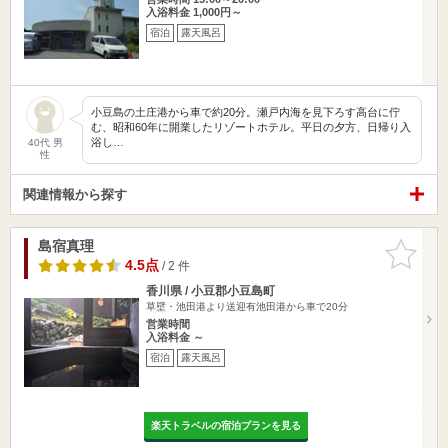
入浴料金 1,000円～
宿泊
露天風呂
小豆島の土庄港から車で約20分。瀬戸内海を見下ろす高台に佇
む、昭和60年に開業したリゾートホテル。平日の夕方、日帰り入
浴し…
40代 男
性
関連情報から探す
島宿真理
お気に入
りに追加
4.5点
/ 2 件
香川県 / 小豆郡小豆島町
草壁・池田港より送迎有池田港から車で20分
営業時間
入浴料金 ～
宿泊
露天風呂
楽天トラベルの宿泊プランを見る