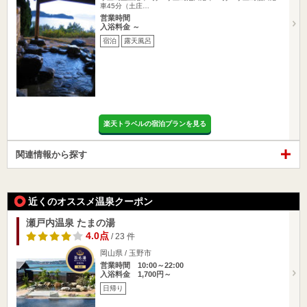
車45分（土庄…
営業時間
入浴料金 ～
宿泊
露天風呂
楽天トラベルの宿泊プランを見る
関連情報から探す
近くのオススメ温泉クーポン
瀬戸内温泉 たまの湯
4.0点
/ 23 件
岡山県 / 玉野市
営業時間 10:00～22:00
入浴料金 1,700円～
日帰り