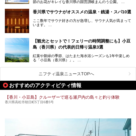
節のお花がキレイな香川県の国営讃岐まんのう公園。
訪れてみてください！
四国唯一の国営公園であり、広さは東京ディズニーランド７
香川県でサウナがオススメの温泉・銭湯・スパ10選
個分！（350ha）
ここ数年でサウナ好きの方が急増し、サウナ人気が高まって
園内にはキャンプ場もあり、レンタサイクルで外周をぐるっ
います。
と一周することもできます。
施設ごとにサウナ、水風呂、外気欲と楽しめ、「ととのう」
快感が最高なんです。
今回は四国・香川県でそんな「ととのう」快感を楽しめる施
【観光とセットで！フェリーの時間調整にも】小豆
設を紹介します。
そんな国営讃岐まんのう公園は園内に温泉がありません。
ぜひ香川県に住んでいる方や訪れる予定のある方は、香川の
島（香川県）の代表的日帰り温泉3選
サウナ施設を行ってみましょう！
公園で汗をかいたあとスッキリできる近くの日帰り温泉を3
紅葉や新緑の季節、はたまた海水浴シーズンも1年中楽しめ
つご紹介しますね。
る「小豆島（香川県）」。
1周すると82kmもあることから、西と東・南と北ではまっ
たく風景がちがいます。
ニフティ温泉ニュースTOPへ
この記事では西・東・中間くらいの位置にある、小豆島を代
おすすめのアクティビティ情報
表する３つの大人気温泉をご紹介します。
ご紹介する３つとも露天風呂が存在し、すべてオーシャンビ
【香川・小豆島】クルーザーで巡る瀬戸内の島々と釣り体験
ュー！お楽しみに。
香川県高松市朝日町5丁目6番5号