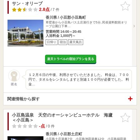
サン・オリーブ
お気に入
りに追加
2.8点
/ 7 件
香川県 / 小豆郡小豆島町
草壁港から小豆島バス土庄港行きで5分､民俗資料館前オリ
ーブ公園口下車…
営業時間 14:00～20:45
入浴料金 1,000円～
日帰り
宿泊
露天風呂
楽天トラベルの宿泊プランを見る
１２月６日の午後、利用させていただきました。 料金は、７００
円で、タオルをレンタルしますと別途１００円が必要でした。 料
金…
匿名
関連情報から探す
小豆島温泉 天空のオーシャンビューホテル 海廬
お気に入
＜小豆島＞
りに追加
-点
/ 0 件
香川県 / 小豆郡土庄町
小豆島土庄港車7分 小豆島池田港車12分 小豆島福田港