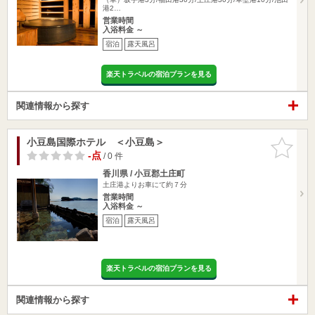
港2…
営業時間
入浴料金 ～
宿泊
露天風呂
楽天トラベルの宿泊プランを見る
関連情報から探す
小豆島国際ホテル ＜小豆島＞
お気に入
りに追加
-点
/ 0 件
香川県 / 小豆郡土庄町
土庄港よりお車にて約７分
営業時間
入浴料金 ～
宿泊
露天風呂
楽天トラベルの宿泊プランを見る
関連情報から探す