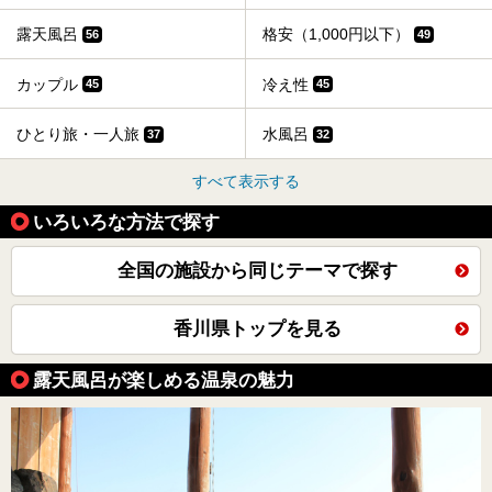
露天風呂
格安（1,000円以下）
56
49
カップル
冷え性
45
45
ひとり旅・一人旅
水風呂
37
32
すべて表示する
いろいろな方法で探す
全国の施設から同じテーマで探す
香川県トップを見る
露天風呂が楽しめる温泉の魅力