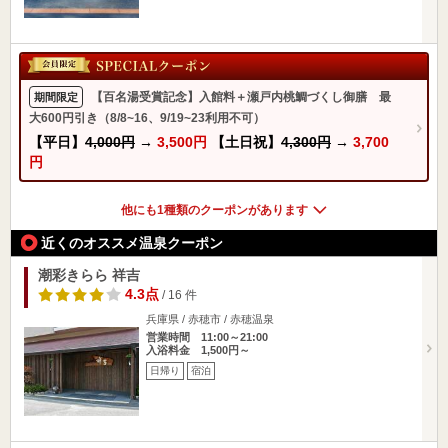
【百名湯受賞記念】入館料＋瀬戸内桃鯛づくし御膳 最
期間限定
大600円引き（8/8~16、9/19~23利用不可）
【平日】
4,000円
→
3,500円
【土日祝】
4,300円
→
3,700
円
他にも1種類のクーポンがあります
近くのオススメ温泉クーポン
潮彩きらら 祥吉
4.3点
/ 16 件
兵庫県 / 赤穂市 / 赤穂温泉
営業時間 11:00～21:00
入浴料金 1,500円～
日帰り
宿泊