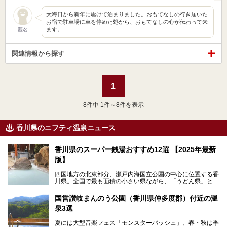
大晦日から新年に駆けて泊まりました。おもてなしの行き届いた
お宿で駐車場に車を停めた処から、おもてなしの心が伝わって来
ます。…
匿名
関連情報から探す
1
8
件中 1件～8件を表示
香川県のニフティ温泉ニュース
香川県のスーパー銭湯おすすめ12選 【2025年最新
版】
四国地方の北東部分、瀬戸内海国立公園の中心に位置する香
川県。全国で最も面積の小さい県ながら、「うどん県」とも
呼ばれるほどに有名な讃岐うどんをはじめ、小豆島の素麺と
オリーブ、和三盆、製塩や醤油など特産品は実にバラエティ
国営讃岐まんのう公園（香川県仲多度郡）付近の温
豊か。近年は瀬戸内海の島々を舞台にした「瀬戸内国際芸術
泉3選
祭」も開催され、アートの県としても知られています。
今回は、そんな香川県で特におすすめのスーパー銭湯をピッ
夏には大型音楽フェス「モンスターバッシュ」、春・秋は季
クアップしました。気になるスーパー銭湯があったら、ぜひ