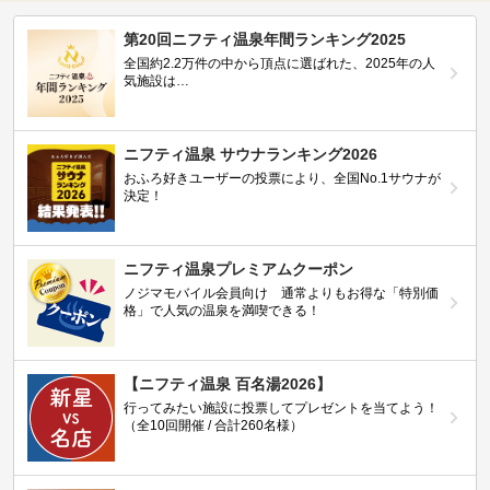
第20回ニフティ温泉年間ランキング2025
全国約2.2万件の中から頂点に選ばれた、2025年の人
気施設は…
ニフティ温泉 サウナランキング2026
おふろ好きユーザーの投票により、全国No.1サウナが
決定！
ニフティ温泉プレミアムクーポン
ノジマモバイル会員向け 通常よりもお得な「特別価
格」で人気の温泉を満喫できる！
【ニフティ温泉 百名湯2026】
行ってみたい施設に投票してプレゼントを当てよう！
（全10回開催 / 合計260名様）