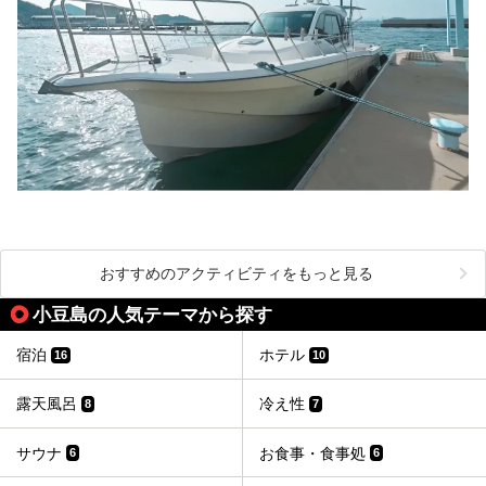
おすすめのアクティビティをもっと見る
小豆島の人気テーマから探す
宿泊
ホテル
16
10
露天風呂
冷え性
8
7
サウナ
お食事・食事処
6
6