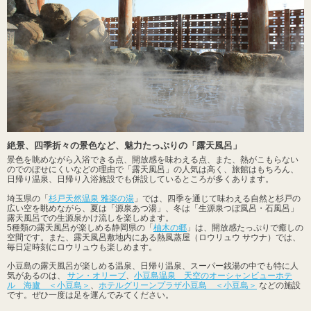
絶景、四季折々の景色など、魅力たっぷりの「露天風呂」
景色を眺めながら入浴できる点、開放感を味わえる点、また、熱がこもらない
のでのぼせにくいなどの理由で「露天風呂」の人気は高く、旅館はもちろん、
日帰り温泉、日帰り入浴施設でも併設しているところが多くあります。
埼玉県の「
杉戸天然温泉 雅楽の湯
」では、四季を通じて味わえる自然と杉戸の
広い空を眺めながら、夏は「源泉あつ湯」、冬は「生源泉つぼ風呂・石風呂」
露天風呂での生源泉かけ流しを楽しめます。
5種類の露天風呂が楽しめる静岡県の「
柚木の郷
」は、開放感たっぷりで癒しの
空間です。また、露天風呂敷地内にある熱風蒸屋（ロウリュウ サウナ）では、
毎日定時刻にロウリュウも楽しめます。
小豆島の露天風呂が楽しめる温泉、日帰り温泉、スーパー銭湯の中でも特に人
気があるのは、
サン・オリーブ
、
小豆島温泉 天空のオーシャンビューホテ
ル 海廬 ＜小豆島＞
、
ホテルグリーンプラザ小豆島 ＜小豆島＞
などの施設
です。ぜひ一度は足を運んでみてください。