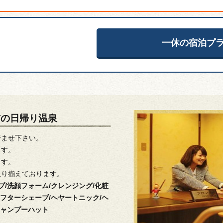
一休の宿泊プ
吉の日帰り温泉
済ませ下さい。
ます。
ます。
取り揃えております。
プ/洗顔フォーム/クレンジング/化粧
アフターシェーブ/ヘヤートニック/ヘ
シャンプーハット