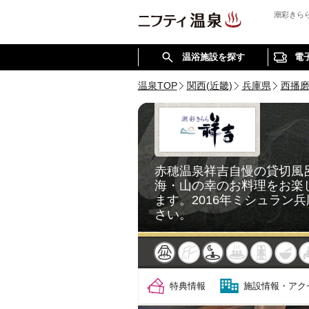
潮彩きら
温浴施設を探す
電
温泉TOP
関西(近畿)
兵庫県
西播
赤穂温泉祥吉自慢の貸切風
海・山の幸のお料理をお楽
ます。2016年ミシュラン
さい。
天然
かけ流し
露天風呂
貸切風呂
岩盤浴
食
特典情報
施設情報・アク