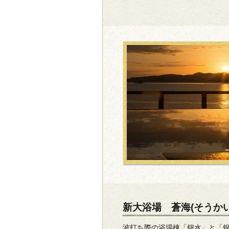
新大浴場 蒼海(そうかい
波打ち際の浴場棟「錦水」と「