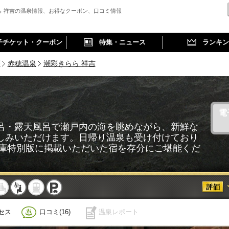
ら 祥吉の温泉情報、お得なクーポン、口コミ情報
子チケット・クーポン
特集・ニュース
ランキン
磨
赤穂温泉
潮彩きらら 祥吉
電
呂・露天風呂で瀬戸内の海を眺めながら、新鮮な
しみいただけます。日帰り温泉も受け付けており
兵庫特別版に掲載いただいた宿を存分にご堪能くだ
事
休憩
サウナ
駅近
駐車
セス
口コミ(16)
温泉レポート