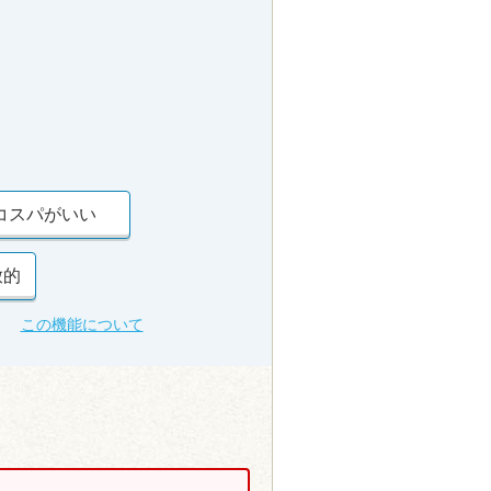
コスパがいい
放的
この機能について