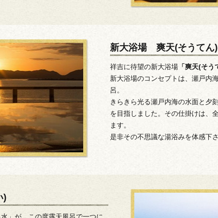
新大浴場 爽天(そうてん)
祥吉に待望の新大浴場
「爽天(そう
新大浴場のコンセプトは、瀬戸内
呂。
きらきら光る瀬戸内海の水面と夕
を目指しました。その仕掛けは、
ます。
是非その不思議な湯浴みを体感下
)
銀水」が、この度露天風呂で一つに