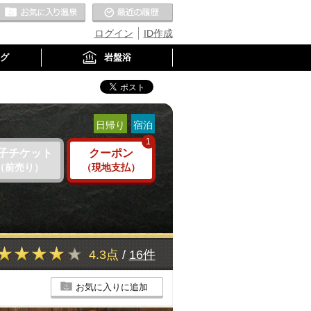
お気に入りの温泉
最近の履歴
ログイン
ID作成
グ
岩盤浴
日帰り
宿泊
1
子チケット
クーポン
（前売り）
（現地支払）
4.3点
/
16件
お気に入りに追加