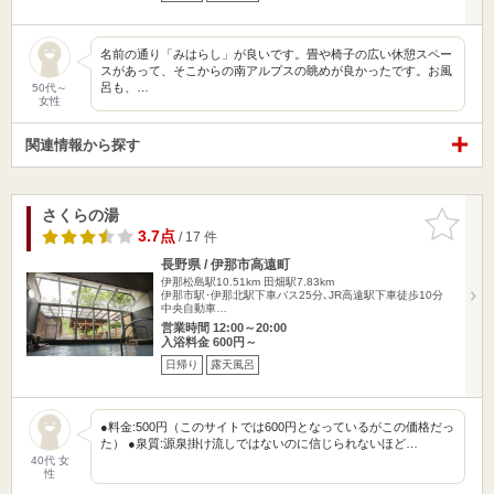
名前の通り「みはらし」が良いです。畳や椅子の広い休憩スペー
スがあって、そこからの南アルプスの眺めが良かったです。お風
呂も、…
50代～
女性
関連情報から探す
さくらの湯
お気に入
りに追加
3.7点
/ 17 件
長野県 / 伊那市高遠町
伊那松島駅10.51km
田畑駅7.83km
伊那市駅･伊那北駅下車バス25分､JR高遠駅下車徒歩10分
中央自動車…
営業時間 12:00～20:00
入浴料金 600円～
日帰り
露天風呂
●料金:500円（このサイトでは600円となっているがこの価格だっ
た） ●泉質:源泉掛け流しではないのに信じられないほど…
40代 女
性