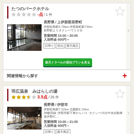
たつのパークホテル
お気に入
りに追加
-点
/ 1 件
長野県 / 上伊那郡辰野町
伊那松島駅5.78km
伊那新町駅736m
辰野駅よりタクシーで１０分
営業時間 15:00～20:00
入浴料金 600円～
日帰り
宿泊
露天風呂
楽天トラベルの宿泊プランを見る
関連情報から探す
羽広温泉 みはらしの湯
お気に入
りに追加
3.5点
/ 26 件
長野県 / 伊那市
伊那松島駅7.02km
北殿駅6.10km
JR飯田線･伊那市駅下車からバス･タクシー15分中央自動車
道伊那IC…
営業時間 10:00～21:00
入浴料金 600円～
日帰り
露天風呂