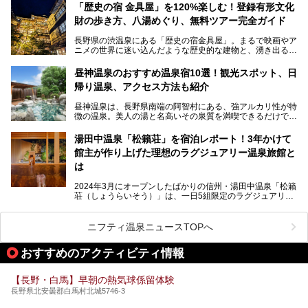
リピートするファンも多い温泉です。冬はスキーと一緒に楽
ので、野生のサルを観察する貴重な自然体験と温泉をあわせ
「歴史の宿 金具屋」を120%楽しむ！登録有形文化
しみたい極上の温泉を紹介します。
て楽しみたい人は、ぜひ参考にしてください。
財の歩き方、八湯めぐり、無料ツアー完全ガイド
長野県の渋温泉にある「歴史の宿金具屋」。まるで映画やア
ニメの世界に迷い込んだような歴史的な建物と、湧き出る温
泉の恵みが魅力のお宿です。せっかく泊まるなら、その魅力
を隅々まで楽しみたいですよね。この記事では、金具屋での
昼神温泉のおすすめ温泉宿10選！観光スポット、日
滞在を最高の思い出にするための「楽しみ方」を徹底的にご
帰り温泉、アクセス方法も紹介
紹介します！
昼神温泉は、長野県南端の阿智村にある、強アルカリ性が特
徴の温泉。美人の湯と名高いその泉質を満喫できるだけでな
く、日本一の星空鑑賞ができる注目の温泉地です。
昼神温泉では、朝市などの観光スポットや、信州名物のおや
湯田中温泉「松籟荘」を宿泊レポート！3年かけて
きを楽しめるグルメスポットなど、観光を楽しむにはぴった
館主が作り上げた理想のラグジュアリー温泉旅館と
りの場所が豊富にあります。
この記事では、昼神温泉での滞在を充実させる宿泊施設や日
は
帰り温泉、見どころ満載の観光・グルメスポットに加え、ア
クセス方法も順に紹介します。
2024年3月にオープンしたばかりの信州・湯田中温泉「松籟
荘（しょうらいそう）」は、一日5組限定のラグジュアリー
温泉旅館。全室が源泉掛け流しの露天風呂、庭園付きで、プ
ライベートに楽しめる非日常感が味わえます。また宿泊者は
道向かいの「よろづや」の大浴場「桃山風呂」や共同浴場の
ニフティ温泉ニュースTOPへ
「湯田中大湯」も利用ができます。
おすすめのアクティビティ情報
極上のお湯に浸り上質なお料理に舌鼓、特別な日に泊まりた
い湯田中温泉「松籟荘」を、実際に宿泊した目線で紹介しま
す。
【長野・白馬】早朝の熱気球係留体験
長野県北安曇郡白馬村北城5746-3