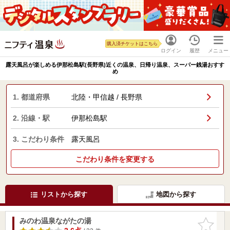
購入済チケットはこちら
ログイン
履歴
メニュー
露天風呂が楽しめる伊那松島駅(長野県)近くの温泉、日帰り温泉、スーパー銭湯おすす
め
1. 都道府県
北陸・甲信越 / 長野県
2. 沿線・駅
伊那松島駅
3. こだわり条件
露天風呂
こだわり条件を変更する
リストから探す
地図から探す
みのわ温泉ながたの湯
お気に入
りに追加