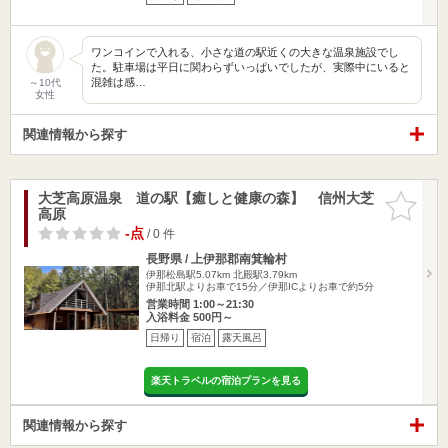
ワンコインで入れる、小さな道の駅近くの大きな温泉施設でし
た。駐車場は平日に関わらずいっぱいでしたが、実際中にいると
混雑は感…
～10代
女性
関連情報から探す
大芝高原温泉 道の駅【癒しと健康の森】 信州大芝
お気に入
高原
りに追加
-点
/ 0 件
長野県 / 上伊那郡南箕輪村
伊那松島駅5.07km
北殿駅3.79km
伊那北駅よりお車で15分／伊那ICよりお車で約5分
営業時間 1:00～21:30
入浴料金 500円～
日帰り
宿泊
露天風呂
楽天トラベルの宿泊プランを見る
関連情報から探す