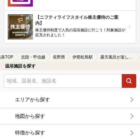
【ニフティライフスタイル株主優待のご案
内】
株主優待制度で人気の温浴施設に行こう！対象施設が
拡充されました！
温泉TOP
北陸・甲信越
長野県
伊那松島駅
露天風呂が楽しめる伊那松島駅近くの温泉、日帰り温泉、スーパー銭湯おすすめ
温浴施設を探す
エリアから探す
地図から探す
特徴から探す