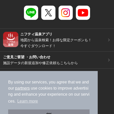
ニフティ温泉アプリ
地図から温泉検索！お得な限定クーポンも！
今すぐダウンロード！
ご意見ご要望 ・お問い合わせ
施設データの新規追加や修正依頼もこちらから
スマートフォン
/
PC
加盟店募集（資料請求）
広告出稿のご案内
By using our services, you agree that we and
our
partners
use cookies to improve advertisi
利用規約
ライフスタイルMEMBERS+規約
ng and enhance your experience on our servi
特定商取引法に基づく表記
ヘルプ
採用情報
ces.
Learn more
運営会社
個人情報保護ポリシー
©NIFTY Lifestyle Co., Ltd.