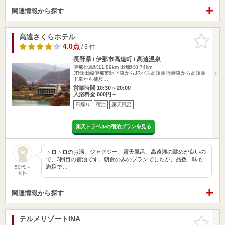
関連情報から探す
高遠さくらホテル
お気に入
りに追加
4.0点
/ 3 件
長野県 / 伊那市高遠町 / 高遠温泉
伊那松島駅11.89km
田畑駅8.74km
JR飯田線伊那市駅下車からJRバス高遠駅行乗車から高遠駅
下車から徒歩…
営業時間 10:30～20:00
入浴料金 800円～
日帰り
宿泊
露天風呂
楽天トラベルの宿泊プランを見る
トロトロのお湯、ジャグジー、露天風呂、高遠湖の眺めが良いの
で、3回目の宿泊です。朝食のみのプランでしたが、品数、味も
満足で…
50代～
女性
関連情報から探す
テルメリゾートINA
お気に入