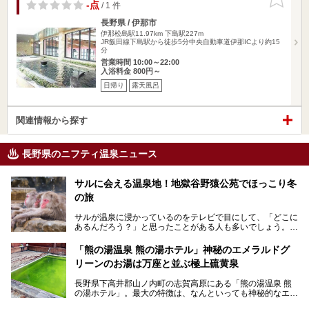
りに追加
-点
/ 1 件
長野県 / 伊那市
伊那松島駅11.97km
下島駅227m
JR飯田線下島駅から徒歩5分中央自動車道伊那ICより約15
分
営業時間 10:00～22:00
入浴料金 800円～
日帰り
露天風呂
関連情報から探す
長野県のニフティ温泉ニュース
サルに会える温泉地！地獄谷野猿公苑でほっこり冬
の旅
サルが温泉に浸かっているのをテレビで目にして、「どこに
あるんだろう？」と思ったことがある人も多いでしょう。
この微笑ましい光景は、長野県にある「地獄谷野猿公苑」で
「熊の湯温泉 熊の湯ホテル」神秘のエメラルドグ
見られるもので、野生のサルが雪景色の中で温泉に浸かる姿
リーンのお湯は万座と並ぶ極上硫黄泉
を間近で観察できます。
長野県下高井郡山ノ内町の志賀高原にある「熊の湯温泉 熊
本記事では、地獄谷野猿公苑の魅力や見どころ、サルと温泉
の湯ホテル」。最大の特徴は、なんといっても神秘的なエメ
との関係性、地獄谷周辺の観光スポットについて紹介しま
ラルドグリーンのお湯。この美しいお湯に魅了され、何度も
す。サルを観察した後にほっこりと浸かれる温泉も紹介する