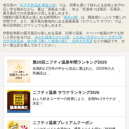
埼玉県の「
杉戸天然温泉 雅楽の湯
」では、四季を通じて味わえる自然と杉戸の
広い空を眺めながら、夏は「源泉あつ湯」、冬は「生源泉つぼ風呂・石風呂」
露天風呂での生源泉かけ流しを楽しめます。
5種類の露天風呂が楽しめる静岡県の「
柚木の郷
」は、開放感たっぷりで癒しの
空間です。また、露天風呂敷地内にある熱風蒸屋（ロウリュウ サウナ）では、
毎日定時刻にロウリュウも楽しめます。
伊那松島駅の露天風呂が楽しめる温泉、日帰り温泉、スーパー銭湯の中でも特
に人気があるのは、
みのわ温泉ながたの湯
、
ふれあい交流センター 大芝の湯
、
大芝高原温泉 道の駅【癒しと健康の森】 信州大芝高原
などの施設です。ぜ
ひ一度は足を運んでみてください。
第20回ニフティ温泉年間ランキング2025
全国約2.2万件の中から頂点に選ばれた、2025年の人
気施設は…
ニフティ温泉 サウナランキング2026
おふろ好きユーザーの投票により、全国No.1サウナが
決定！
ニフティ温泉プレミアムクーポン
ノジマモバイル会員向け 通常よりもお得な「特別価