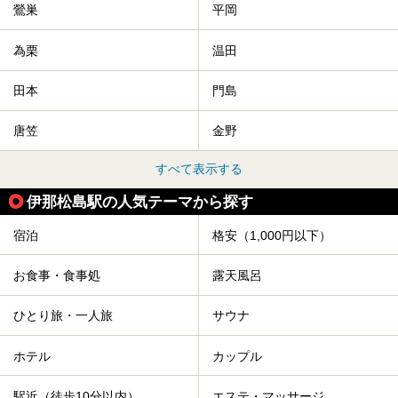
鶯巣
平岡
為栗
温田
田本
門島
唐笠
金野
すべて表示する
伊那松島駅の人気テーマから探す
宿泊
格安（1,000円以下）
お食事・食事処
露天風呂
ひとり旅・一人旅
サウナ
ホテル
カップル
駅近（徒歩10分以内）
エステ・マッサージ