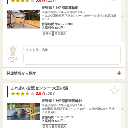
3.6点
/ 22 件
長野県 / 上伊那郡箕輪町
伊那松島駅4.25km
羽場駅2.43km
中央線伊那松島駅下車タクシーで20分中央道伊北IC広域農
道5分
営業時間 9:45～21:00
入浴料金 500円～
日帰り
露天風呂
とても良い温泉
40代 女
性
関連情報から探す
ふれあい交流センター 大芝の湯
お気に入
りに追加
3.6点
/ 28 件
長野県 / 上伊那郡南箕輪村
伊那松島駅4.77km
北殿駅3.39km
JR飯田線北殿駅下車タクシー10分中央道伊那ICから県道､
広域農道経…
営業時間 10:00～21:30
入浴料金 500円～
日帰り
露天風呂