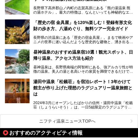
長野県下高井郡山ノ内町の志賀高原にある「熊の湯温泉 熊
本記事では、地獄谷野猿公苑の魅力や見どころ、サルと温泉
の湯ホテル」。最大の特徴は、なんといっても神秘的なエメ
との関係性、地獄谷周辺の観光スポットについて紹介しま
ラルドグリーンのお湯。この美しいお湯に魅了され、何度も
す。サルを観察した後にほっこりと浸かれる温泉も紹介する
リピートするファンも多い温泉です。冬はスキーと一緒に楽
ので、野生のサルを観察する貴重な自然体験と温泉をあわせ
「歴史の宿 金具屋」を120%楽しむ！登録有形文化
しみたい極上の温泉を紹介します。
て楽しみたい人は、ぜひ参考にしてください。
財の歩き方、八湯めぐり、無料ツアー完全ガイド
長野県の渋温泉にある「歴史の宿金具屋」。まるで映画やア
ニメの世界に迷い込んだような歴史的な建物と、湧き出る温
泉の恵みが魅力のお宿です。せっかく泊まるなら、その魅力
を隅々まで楽しみたいですよね。この記事では、金具屋での
昼神温泉のおすすめ温泉宿10選！観光スポット、日
滞在を最高の思い出にするための「楽しみ方」を徹底的にご
帰り温泉、アクセス方法も紹介
紹介します！
昼神温泉は、長野県南端の阿智村にある、強アルカリ性が特
徴の温泉。美人の湯と名高いその泉質を満喫できるだけでな
く、日本一の星空鑑賞ができる注目の温泉地です。
昼神温泉では、朝市などの観光スポットや、信州名物のおや
湯田中温泉「松籟荘」を宿泊レポート！3年かけて
きを楽しめるグルメスポットなど、観光を楽しむにはぴった
館主が作り上げた理想のラグジュアリー温泉旅館と
りの場所が豊富にあります。
この記事では、昼神温泉での滞在を充実させる宿泊施設や日
は
帰り温泉、見どころ満載の観光・グルメスポットに加え、ア
クセス方法も順に紹介します。
2024年3月にオープンしたばかりの信州・湯田中温泉「松籟
荘（しょうらいそう）」は、一日5組限定のラグジュアリー
温泉旅館。全室が源泉掛け流しの露天風呂、庭園付きで、プ
ライベートに楽しめる非日常感が味わえます。また宿泊者は
道向かいの「よろづや」の大浴場「桃山風呂」や共同浴場の
ニフティ温泉ニュースTOPへ
「湯田中大湯」も利用ができます。
おすすめのアクティビティ情報
極上のお湯に浸り上質なお料理に舌鼓、特別な日に泊まりた
い湯田中温泉「松籟荘」を、実際に宿泊した目線で紹介しま