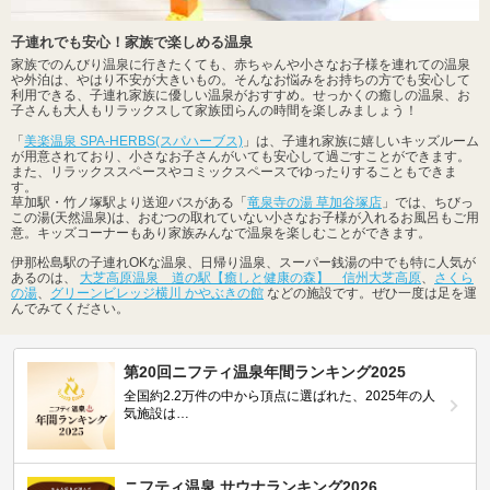
子連れでも安心！家族で楽しめる温泉
家族でのんびり温泉に行きたくても、赤ちゃんや小さなお子様を連れての温泉
や外泊は、やはり不安が大きいもの。そんなお悩みをお持ちの方でも安心して
利用できる、子連れ家族に優しい温泉がおすすめ。せっかくの癒しの温泉、お
子さんも大人もリラックスして家族団らんの時間を楽しみましょう！
「
美楽温泉 SPA-HERBS(スパハーブス)
」は、子連れ家族に嬉しいキッズルーム
が用意されており、小さなお子さんがいても安心して過ごすことができます。
また、リラックススペースやコミックスペースでゆったりすることもできま
す。
草加駅・竹ノ塚駅より送迎バスがある「
竜泉寺の湯 草加谷塚店
」では、ちびっ
この湯(天然温泉)は、おむつの取れていない小さなお子様が入れるお風呂もご用
意。キッズコーナーもあり家族みんなで温泉を楽しむことができます。
伊那松島駅の子連れOKな温泉、日帰り温泉、スーパー銭湯の中でも特に人気が
あるのは、
大芝高原温泉 道の駅【癒しと健康の森】 信州大芝高原
、
さくら
の湯
、
グリーンビレッジ横川 かやぶきの館
などの施設です。ぜひ一度は足を運
んでみてください。
第20回ニフティ温泉年間ランキング2025
全国約2.2万件の中から頂点に選ばれた、2025年の人
気施設は…
ニフティ温泉 サウナランキング2026