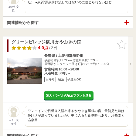
た） ●泉質:源泉掛け流しではないのに信じられないほど…
40代 女
性
関連情報から探す
グリーンビレッジ横川 かやぶきの館
お気に入
りに追加
4.0点
/ 2 件
長野県 / 上伊那郡辰野町
伊那松島駅11.72km
信濃川島駅4.57km
辰野駅からタクシー又は町営バスで約15～20分
営業時間 10:00～20:00
入浴料金 500円～
日帰り
宿泊
子連れOK
楽天トラベルの宿泊プランを見る
ワンコインで日帰り入浴出来るかやぶき屋根の宿。最初見た時は
静けさが漂っていましたが、中に入ると食事時もあり、お蕎麦と
温泉目…
～10代
女性
関連情報から探す