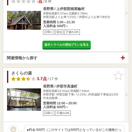
-点
/ 0 件
長野県 / 上伊那郡南箕輪村
伊那松島駅5.07km
北殿駅3.79km
伊那北駅よりお車で15分／伊那ICよりお車で約5分
営業時間 1:00～21:30
入浴料金 500円～
日帰り
宿泊
子連れOK
楽天トラベルの宿泊プランを見る
関連情報から探す
さくらの湯
お気に入
りに追加
3.7点
/ 17 件
長野県 / 伊那市高遠町
伊那松島駅10.51km
田畑駅7.83km
伊那市駅･伊那北駅下車バス25分､JR高遠駅下車徒歩10分
中央自動車…
営業時間 12:00～20:00
入浴料金 600円～
日帰り
子連れOK
●料金:500円（このサイトでは600円となっているがこの価格だっ