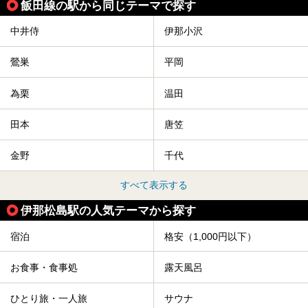
飯田線の駅から同じテーマで探す
中井侍
伊那小沢
鶯巣
平岡
為栗
温田
田本
唐笠
金野
千代
すべて表示する
伊那松島駅の人気テーマから探す
宿泊
格安（1,000円以下）
お食事・食事処
露天風呂
ひとり旅・一人旅
サウナ