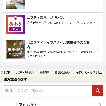
ニフティ温泉 おふろパス
温浴施設をお得に楽しめるサブスクリプションプラン
【ニフティライフスタイル株主優待のご案
内】
株主優待制度で人気の温浴施設に行こう！対象施設が
拡充されました！
温泉TOP
北陸・甲信越
長野県
伊那松島駅
子連れOKな伊那松島駅近くの温泉、日帰り温泉、スーパー銭湯おすすめ
温浴施設を探す
エリアから探す