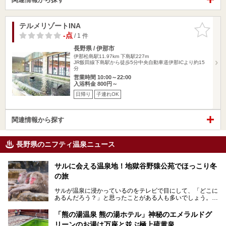
テルメリゾートINA
お気に入
りに追加
-点
/ 1 件
長野県 / 伊那市
伊那松島駅11.97km
下島駅227m
JR飯田線下島駅から徒歩5分中央自動車道伊那ICより約15
分
営業時間 10:00～22:00
入浴料金 800円～
日帰り
子連れOK
関連情報から探す
長野県のニフティ温泉ニュース
サルに会える温泉地！地獄谷野猿公苑でほっこり冬
の旅
サルが温泉に浸かっているのをテレビで目にして、「どこに
あるんだろう？」と思ったことがある人も多いでしょう。
この微笑ましい光景は、長野県にある「地獄谷野猿公苑」で
「熊の湯温泉 熊の湯ホテル」神秘のエメラルドグ
見られるもので、野生のサルが雪景色の中で温泉に浸かる姿
リーンのお湯は万座と並ぶ極上硫黄泉
を間近で観察できます。