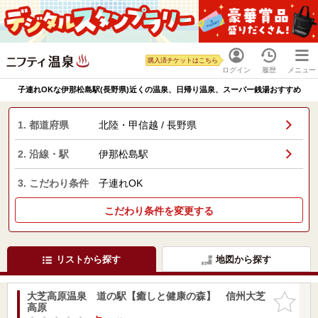
購入済チケットはこちら
ログイン
履歴
メニュー
子連れOKな伊那松島駅(長野県)近くの温泉、日帰り温泉、スーパー銭湯おすすめ
1. 都道府県
北陸・甲信越 / 長野県
2. 沿線・駅
伊那松島駅
3. こだわり条件
子連れOK
こだわり条件を変更する
リストから探す
地図から探す
大芝高原温泉 道の駅【癒しと健康の森】 信州大芝
お気に入
高原
りに追加