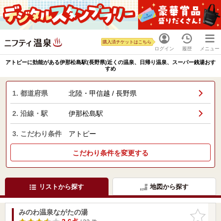
購入済チケットはこちら
ログイン
履歴
メニュー
アトピーに効能がある伊那松島駅(長野県)近くの温泉、日帰り温泉、スーパー銭湯おす
すめ
1. 都道府県
北陸・甲信越 / 長野県
2. 沿線・駅
伊那松島駅
3. こだわり条件
アトピー
こだわり条件を変更する
リストから探す
地図から探す
みのわ温泉ながたの湯
お気に入
りに追加