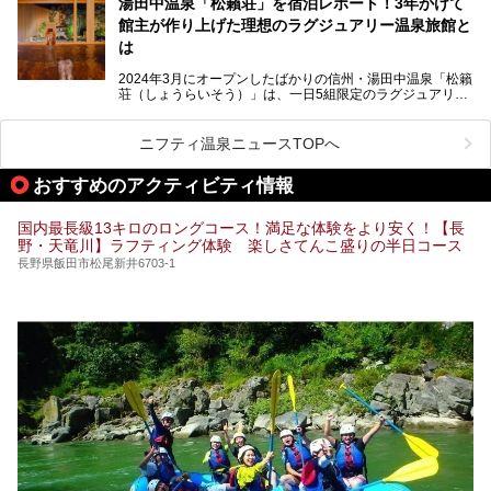
湯田中温泉「松籟荘」を宿泊レポート！3年かけて
きを楽しめるグルメスポットなど、観光を楽しむにはぴった
館主が作り上げた理想のラグジュアリー温泉旅館と
りの場所が豊富にあります。
この記事では、昼神温泉での滞在を充実させる宿泊施設や日
は
帰り温泉、見どころ満載の観光・グルメスポットに加え、ア
クセス方法も順に紹介します。
2024年3月にオープンしたばかりの信州・湯田中温泉「松籟
荘（しょうらいそう）」は、一日5組限定のラグジュアリー
温泉旅館。全室が源泉掛け流しの露天風呂、庭園付きで、プ
ライベートに楽しめる非日常感が味わえます。また宿泊者は
道向かいの「よろづや」の大浴場「桃山風呂」や共同浴場の
ニフティ温泉ニュースTOPへ
「湯田中大湯」も利用ができます。
おすすめのアクティビティ情報
極上のお湯に浸り上質なお料理に舌鼓、特別な日に泊まりた
い湯田中温泉「松籟荘」を、実際に宿泊した目線で紹介しま
す。
国内最長級13キロのロングコース！満足な体験をより安く！【長
野・天竜川】ラフティング体験 楽しさてんこ盛りの半日コース
長野県飯田市松尾新井6703-1