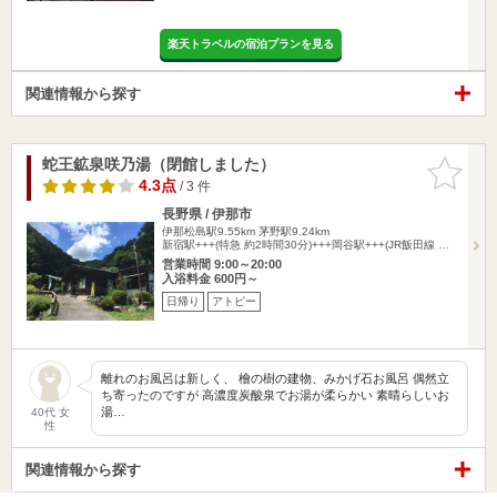
楽天トラベルの宿泊プランを見る
関連情報から探す
蛇王鉱泉咲乃湯（閉館しました）
お気に入
りに追加
4.3点
/ 3 件
長野県 / 伊那市
伊那松島駅9.55km
茅野駅9.24km
新宿駅+++(特急 約2時間30分)+++岡谷駅+++(JR飯田線 …
営業時間 9:00～20:00
入浴料金 600円～
日帰り
アトピー
離れのお風呂は新しく、 檜の樹の建物、みかげ石お風呂 偶然立
ち寄ったのですが 高濃度炭酸泉でお湯が柔らかい 素晴らしいお
湯…
40代 女
性
関連情報から探す