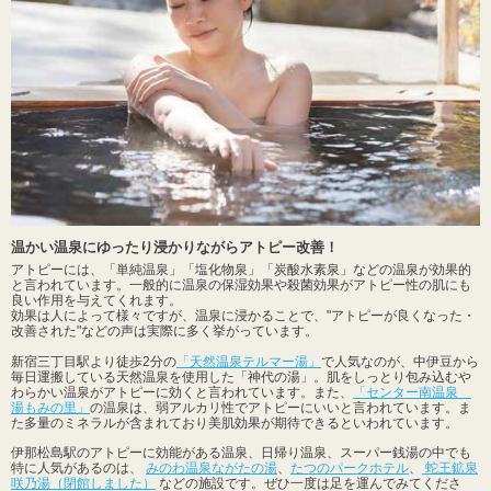
温かい温泉にゆったり浸かりながらアトピー改善！
アトピーには、「単純温泉」「塩化物泉」「炭酸水素泉」などの温泉が効果的
と言われています。一般的に温泉の保湿効果や殺菌効果がアトピー性の肌にも
良い作用を与えてくれます。
効果は人によって様々ですが、温泉に浸かることで、"アトピーが良くなった・
改善された"などの声は実際に多く挙がっています。
新宿三丁目駅より徒歩2分の
「天然温泉テルマー湯」
で人気なのが、中伊豆から
毎日運搬している天然温泉を使用した「神代の湯」。肌をしっとり包み込むや
わらかい温泉がアトピーに効くと言われています。また、
「センター南温泉
湯もみの里」
の温泉は、弱アルカリ性でアトピーにいいと言われています。ま
た多量のミネラルが含まれており美肌効果が期待できるといわれています。
伊那松島駅のアトピーに効能がある温泉、日帰り温泉、スーパー銭湯の中でも
特に人気があるのは、
みのわ温泉ながたの湯
、
たつのパークホテル
、
蛇王鉱泉
咲乃湯（閉館しました）
などの施設です。ぜひ一度は足を運んでみてくださ