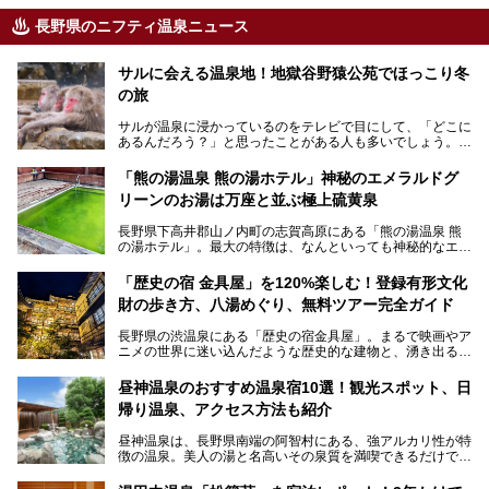
長野県のニフティ温泉ニュース
サルに会える温泉地！地獄谷野猿公苑でほっこり冬
の旅
サルが温泉に浸かっているのをテレビで目にして、「どこに
あるんだろう？」と思ったことがある人も多いでしょう。
この微笑ましい光景は、長野県にある「地獄谷野猿公苑」で
「熊の湯温泉 熊の湯ホテル」神秘のエメラルドグ
見られるもので、野生のサルが雪景色の中で温泉に浸かる姿
リーンのお湯は万座と並ぶ極上硫黄泉
を間近で観察できます。
長野県下高井郡山ノ内町の志賀高原にある「熊の湯温泉 熊
本記事では、地獄谷野猿公苑の魅力や見どころ、サルと温泉
の湯ホテル」。最大の特徴は、なんといっても神秘的なエメ
との関係性、地獄谷周辺の観光スポットについて紹介しま
ラルドグリーンのお湯。この美しいお湯に魅了され、何度も
す。サルを観察した後にほっこりと浸かれる温泉も紹介する
リピートするファンも多い温泉です。冬はスキーと一緒に楽
ので、野生のサルを観察する貴重な自然体験と温泉をあわせ
「歴史の宿 金具屋」を120%楽しむ！登録有形文化
しみたい極上の温泉を紹介します。
て楽しみたい人は、ぜひ参考にしてください。
財の歩き方、八湯めぐり、無料ツアー完全ガイド
長野県の渋温泉にある「歴史の宿金具屋」。まるで映画やア
ニメの世界に迷い込んだような歴史的な建物と、湧き出る温
泉の恵みが魅力のお宿です。せっかく泊まるなら、その魅力
を隅々まで楽しみたいですよね。この記事では、金具屋での
昼神温泉のおすすめ温泉宿10選！観光スポット、日
滞在を最高の思い出にするための「楽しみ方」を徹底的にご
帰り温泉、アクセス方法も紹介
紹介します！
昼神温泉は、長野県南端の阿智村にある、強アルカリ性が特
徴の温泉。美人の湯と名高いその泉質を満喫できるだけでな
く、日本一の星空鑑賞ができる注目の温泉地です。
昼神温泉では、朝市などの観光スポットや、信州名物のおや