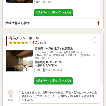
宿泊
露天風呂
楽天トラベルの宿泊プランを見る
関連情報から探す
有馬グランドホテル
お気に入
りに追加
4.5点
/ 19 件
兵庫県 / 神戸市北区 / 有馬温泉
フラワータウン駅10.43km
有馬温泉駅228m
私鉄神戸電鉄線 有馬温泉駅より徒歩7分（有馬町内 送
迎有（1名～））…
営業時間 10:30～22:30
入浴料金 4,000円～
日帰り
宿泊
露天風呂
楽天トラベルの宿泊プランを見る
女友達と三人で、日帰りのプチ贅沢女子会？美味しいランチと金
泉を心ゆくまで楽しみました。お料理も設備も申し分ありませ
ん！また…
匿名