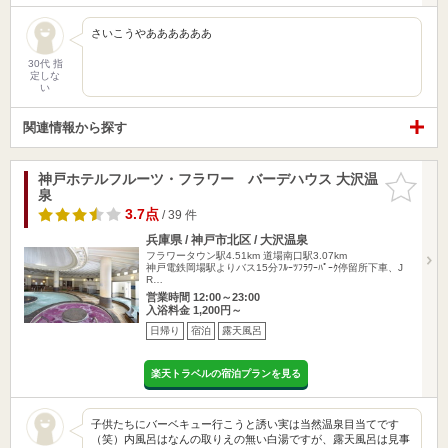
さいこうやああああああ
30代 指
定しな
い
関連情報から探す
神戸ホテルフルーツ・フラワー バーデハウス 大沢温
お気に入
泉
りに追加
3.7点
/ 39 件
兵庫県 / 神戸市北区 / 大沢温泉
フラワータウン駅4.51km
道場南口駅3.07km
神戸電鉄岡場駅よりバス15分ﾌﾙｰﾂﾌﾗﾜｰﾊﾟｰｸ停留所下車、J
R…
営業時間 12:00～23:00
入浴料金 1,200円～
日帰り
宿泊
露天風呂
楽天トラベルの宿泊プランを見る
子供たちにバーベキュー行こうと誘い実は当然温泉目当てです
（笑）内風呂はなんの取りえの無い白湯ですが、露天風呂は見事