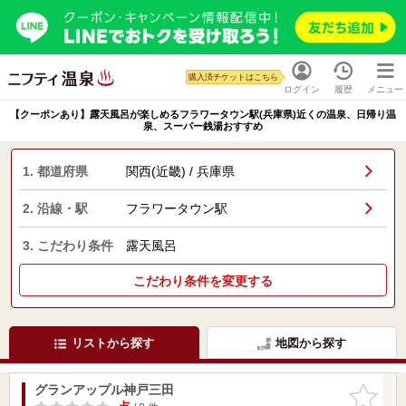
購入済チケットはこちら
ログイン
履歴
メニュー
【クーポンあり】露天風呂が楽しめるフラワータウン駅(兵庫県)近くの温泉、日帰り温
泉、スーパー銭湯おすすめ
1. 都道府県
関西(近畿) / 兵庫県
2. 沿線・駅
フラワータウン駅
3. こだわり条件
露天風呂
こだわり条件を変更する
リストから探す
地図から探す
グランアップル神戸三田
お気に入
りに追加