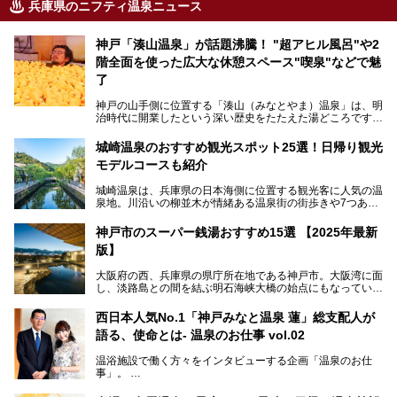
兵庫県のニフティ温泉ニュース
神戸「湊山温泉」が話題沸騰！ "超アヒル風呂"や2
階全面を使った広大な休憩スペース"喫泉"などで魅
了
神戸の山手側に位置する「湊山（みなとやま）温泉」は、明
治時代に開業したという深い歴史をたたえた湯どころです。
そんな長寿の温泉が今、話題となっています。理由は湯船い
っぱいに浮かぶアヒルちゃん。さらに、ゆったりくつろげて
城崎温泉のおすすめ観光スポット25選！日帰り観光
コワーキングも可能な休憩スペースも人気に。斬新な企画や
モデルコースも紹介
設備で人々をアッと驚かせる湊山温泉の魅力をリポートしま
す。
城崎温泉は、兵庫県の日本海側に位置する観光客に人気の温
泉地。川沿いの柳並木が情緒ある温泉街の街歩きや7つある
外湯巡り、ロープウェイからの絶景、冬のカニ料理などで知
られています。鉄道の駅から温泉街が近く、歩いて回るのに
神戸市のスーパー銭湯おすすめ15選 【2025年最新
ちょうどよい規模で、日帰りでの訪問にもおすすめです。
版】
この記事では、城崎温泉と周辺の見どころから厳選した25
大阪府の西、兵庫県の県庁所在地である神戸市。大阪湾に面
の観光スポットをピックアップ。温泉やご当地グルメなどを
し、淡路島との間を結ぶ明石海峡大橋の始点にもなっていま
盛り込んだ日帰り観光モデルコースも紹介しているので、ぜ
す。古くから港町として栄え、異国情緒の残る異人館街や中
ひ参考にしてくださいね！
華街をはじめ、きらびやかに発展したハーバーランドなど、
西日本人気No.1「神戸みなと温泉 蓮」総支配人が
人気観光スポットもめじろ押しです。
語る、使命とは- 温泉のお仕事 vol.02
そして、温泉好きの視点から見ると、神戸市といえば何とい
っても「有馬温泉」。日本三古湯の一角をなす、歴史ある名
温浴施設で働く方々をインタビューする企画「温泉のお仕
湯です。そのお湯をリーズナブルに体験できる健康ランドや
事」。
スーパー銭湯があったら……。今回はそんな希望に沿う施設
第2弾はニフティ温泉年間ランキング2018で全国総合ランキ
も含め、おすすめのスパ銭をピックアップしてご紹介してい