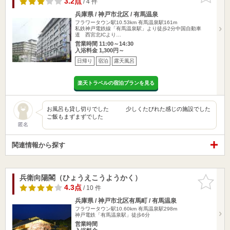
3.2点
/ 4 件
兵庫県 / 神戸市北区 / 有馬温泉
フラワータウン駅10.53km
有馬温泉駅161m
私鉄神戸電鉄線「有馬温泉駅」より徒歩2分中国自動車
道 西宮北ICより…
営業時間 11:00～14:30
入浴料金 1,300円～
日帰り
宿泊
露天風呂
楽天トラベルの宿泊プランを見る
お風呂も貸し切りでした 少しくたびれた感じの施設でした
ご飯もまずまずでした
匿名
関連情報から探す
兵衛向陽閣（ひょうえこうようかく）
お気に入
りに追加
4.3点
/ 10 件
兵庫県 / 神戸市北区有馬町 / 有馬温泉
フラワータウン駅10.60km
有馬温泉駅298m
神戸電鉄「有馬温泉駅」徒歩6分
営業時間