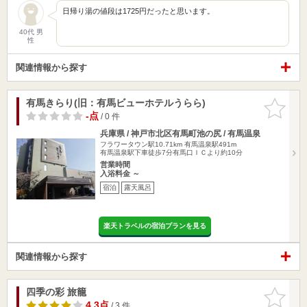
日帰り湯の値段は1725円だったと思います。
40代 男
性
関連情報から探す
有馬きらり(旧：有馬ビューホテルうらら)
お気に入
りに追加
-点
/ 0 件
兵庫県 / 神戸市北区有馬町池の尻 / 有馬温泉
フラワータウン駅10.71km
有馬温泉駅491m
有馬温泉駅下車徒歩7分有馬口ＩＣより約10分
営業時間
入浴料金 ～
宿泊
露天風呂
楽天トラベルの宿泊プランを見る
関連情報から探す
四季の彩 旅籠
お気に入
りに追加
4.3点
/ 3 件