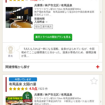
兵庫県 / 神戸市北区 / 有馬温泉
フラワータウン駅10.72km
有馬温泉駅386m
神戸電鉄有馬線 有馬温泉駅より徒歩6分中国自動車道西
宮北ICより10…
営業時間
入浴料金 ～
宿泊
露天風呂
楽天トラベルの宿泊プランを見る
5,6人も入れば一杯になる湯船。金泉がはられているが、今回
初めてここは循環湯だと分かった。温泉が茶色のため、循環設備
が見…
匿名
関連情報から探す
お気に入
今空いています
りに追加
有馬温泉 太閤の湯
4.5点
/ 923 件
兵庫県 / 神戸市北区 / 有馬温泉
フラワータウン駅10.72km
有馬温泉駅495m
有馬温泉駅下車徒歩約7分 ※駅前より送迎バスあり西宮
北ICより約15…