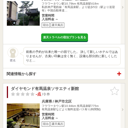
フラワータウン駅10.79km
有馬温泉駅418m
私鉄神戸電鉄線「有馬温泉駅」より徒歩5分（駅より送迎
有）中国自動車道…
営業時間
入浴料金 ～
宿泊
露天風呂
楽天トラベルの宿泊プランを見る
前夜の予約が出来た唯一の宿でした。 決して新しいホテルではあ
りませんが、古臭い印象は全く無く、設備も部分的に新しくした
りと…
匿名
関連情報から探す
ダイヤモンド有馬温泉ソサエティ新館
お気に入
りに追加
-点
/ 0 件
兵庫県 / 神戸市北区
フラワータウン駅10.94km
有馬温泉駅775m
有馬温泉駅などより無料送迎バス有り(時間制)
営業時間
入浴料金 ～
宿泊
露天風呂