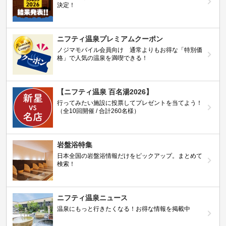
決定！
ニフティ温泉プレミアムクーポン
ノジマモバイル会員向け 通常よりもお得な「特別価
格」で人気の温泉を満喫できる！
【ニフティ温泉 百名湯2026】
行ってみたい施設に投票してプレゼントを当てよう！
（全10回開催 / 合計260名様）
岩盤浴特集
日本全国の岩盤浴情報だけをピックアップ。まとめて
検索！
ニフティ温泉ニュース
温泉にもっと行きたくなる！お得な情報を掲載中