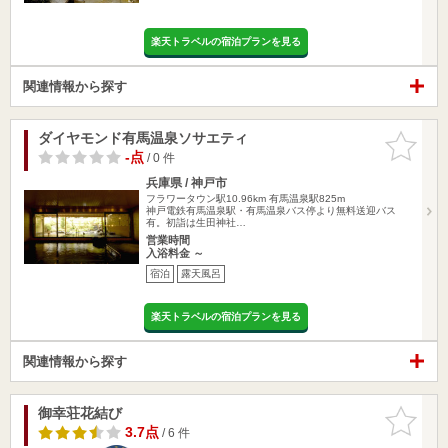
楽天トラベルの宿泊プランを見る
関連情報から探す
ダイヤモンド有馬温泉ソサエティ
お気に入
りに追加
-点
/ 0 件
兵庫県 / 神戸市
フラワータウン駅10.96km
有馬温泉駅825m
神戸電鉄有馬温泉駅・有馬温泉バス停より無料送迎バス
有。初詣は生田神社…
営業時間
入浴料金 ～
宿泊
露天風呂
楽天トラベルの宿泊プランを見る
関連情報から探す
御幸荘花結び
お気に入
りに追加
3.7点
/ 6 件