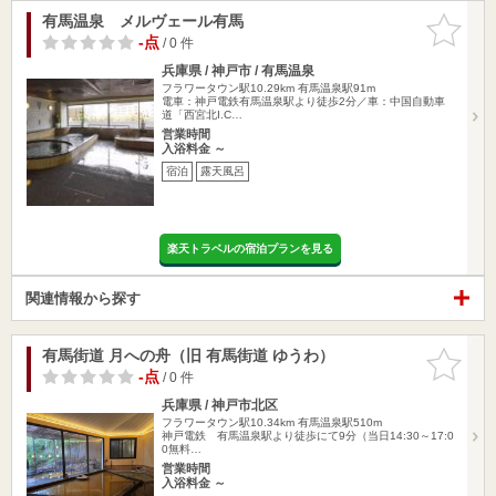
有馬温泉 メルヴェール有馬
お気に入
りに追加
-点
/ 0 件
兵庫県 / 神戸市 / 有馬温泉
フラワータウン駅10.29km
有馬温泉駅91m
電車：神戸電鉄有馬温泉駅より徒歩2分／車：中国自動車
道「西宮北I.C…
営業時間
入浴料金 ～
宿泊
露天風呂
楽天トラベルの宿泊プランを見る
関連情報から探す
有馬街道 月への舟（旧 有馬街道 ゆうわ）
お気に入
りに追加
-点
/ 0 件
兵庫県 / 神戸市北区
フラワータウン駅10.34km
有馬温泉駅510m
神戸電鉄 有馬温泉駅より徒歩にて9分（当日14:30～17:0
0無料…
営業時間
入浴料金 ～