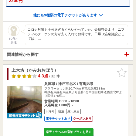
2200円
他にも9種類の電子チケットがあります
コロナ対策も十分過ぎるぐらいやっていた。会員料金より、ニフ
ティのクーポンの方が安く入れてお得です。日帰り温泉施設とし
ては、…
50代～
男性
関連情報から探す
上大坊（かみおおぼう）
お気に入
りに追加
4.3点
/ 32 件
兵庫県 / 神戸市北区 / 有馬温泉
フラワータウン駅10.74km
有馬温泉駅388m
神鉄有馬線有馬温泉より徒歩5分中国自動車道西宮北ICよ
り国道176経…
営業時間 15:00～18:00
入浴料金 1,000円～
日帰り
宿泊
露天風呂
電子チケットあり
クーポンあり
楽天トラベルの宿泊プランを見る