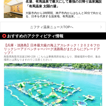
ング西日本1位、2年連続「ベストオブ宿泊賞」に輝いた
きます！
名湯、有馬温泉で最大にして最強の日帰り温泉施設
「神戸みなと温泉 蓮」の魅力に迫りました！
「有馬温泉 太閤の湯」
大阪市内から1時間弱、神戸市内からはなんと30分で向かえ
る、日本を代表する温泉地、有馬温泉。
そのなかでも最大の規模を誇る「有馬温泉 太閤の湯」は、
有名な「金泉」と「銀泉」に加え、人工のの炭酸泉まで楽し
める、ある意味「最強」ともいえる施設です。
ニフティ温泉ニュースTOPへ
今回は自慢のお湯をメインにその魅力の数々を紹介します！
おすすめのアクティビティ情報
【兵庫・淡路島】日本最大級の海上アスレチック！２０２６フロ
リックシーアドベンチャーパーク淡路島がまたさらにグレードア
ップ！
鳥取県鳥取市浜坂1390‐228（こちらは事務局所在地となり、開催場所や受付、集合
場所とは異なりますのでご注意ください）