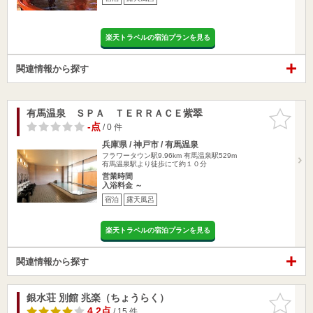
楽天トラベルの宿泊プランを見る
関連情報から探す
有馬温泉 ＳＰＡ ＴＥＲＲＡＣＥ紫翠
お気に入
りに追加
-点
/ 0 件
兵庫県 / 神戸市 / 有馬温泉
フラワータウン駅9.96km
有馬温泉駅529m
有馬温泉駅より徒歩にて約１０分
営業時間
入浴料金 ～
宿泊
露天風呂
楽天トラベルの宿泊プランを見る
関連情報から探す
銀水荘 別館 兆楽（ちょうらく）
お気に入
りに追加
4.2点
/ 15 件