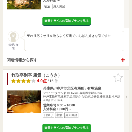
入浴料金 ～
宿泊
露天風呂
楽天トラベルの宿泊プランを見る
至れり尽くせり立地もよく有馬でいちばん好きな宿です✨
40代 女
性
関連情報から探す
竹取亭別亭 康貴（こうき）
お気に入
りに追加
4.0点
/ 16 件
兵庫県 / 神戸市北区有馬町 / 有馬温泉
フラワータウン駅10.67km
有馬温泉駅325m
神戸電鉄有馬線有馬温泉駅から徒歩10分阪神高速北神戸線
有馬口出口から…
営業時間 9:30～16:00
入浴料金 1,000円～
日帰り
宿泊
露天風呂
楽天トラベルの宿泊プランを見る