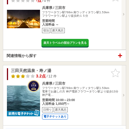
-点
/ 0 件
兵庫県 / 三田市
フラワータウン駅768m
南ウッディタウン駅1.53km
フラワータウン駅より徒歩約１５分
営業時間
入浴料金 ～
宿泊
露天風呂
楽天トラベルの宿泊プランを見る
関連情報から探す
三田天然温泉・寿ノ湯
お気に入
りに追加
3.2点
/ 12 件
兵庫県 / 三田市
フラワータウン駅769m
南ウッディタウン駅1.53km
電車でお越しの方 神戸電鉄フラワータウン駅より徒歩13分
神戸電…
営業時間 10:00～23:00
入浴料金 1,050円～
日帰り
露天風呂
電子チケットあり