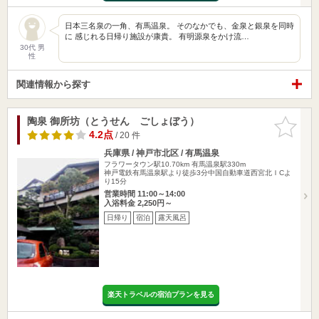
日本三名泉の一角、有馬温泉。 そのなかでも、金泉と銀泉を同時
に 感じれる日帰り施設が康貴。 有明源泉をかけ流…
30代 男
性
関連情報から探す
陶泉 御所坊（とうせん ごしょぼう）
お気に入
りに追加
4.2点
/ 20 件
兵庫県 / 神戸市北区 / 有馬温泉
フラワータウン駅10.70km
有馬温泉駅330m
神戸電鉄有馬温泉駅より徒歩3分中国自動車道西宮北ＩCよ
り15分
営業時間 11:00～14:00
入浴料金 2,250円～
日帰り
宿泊
露天風呂
楽天トラベルの宿泊プランを見る