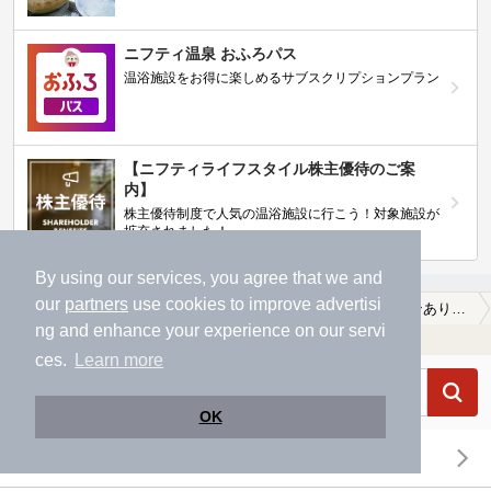
ニフティ温泉 おふろパス
温浴施設をお得に楽しめるサブスクリプションプラン
【ニフティライフスタイル株主優待のご案
内】
株主優待制度で人気の温浴施設に行こう！対象施設が
拡充されました！
By using our services, you agree that we and
our
partners
use cookies to improve advertisi
TOP
関西(近畿)
兵庫県
フラワータウン駅
【クーポンあり】露天風呂が楽しめるフラワータウン駅近くの温泉、日帰り温泉、スーパー銭湯おすすめ
ng and enhance your experience on our servi
温浴施設を探す
ces.
Learn more
OK
エリアから探す