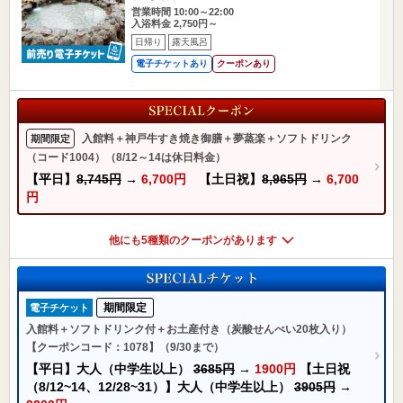
営業時間 10:00～22:00
入浴料金 2,750円～
日帰り
露天風呂
電子チケットあり
クーポンあり
入館料＋神戸牛すき焼き御膳＋夢蒸楽＋ソフトドリンク
期間限定
（コード1004）（8/12～14は休日料金）
【平日】
8,745円
→
6,700円
【土日祝】
8,965円
→
6,700
円
他にも5種類のクーポンがあります
期間限定
電子チケット
入館料＋ソフトドリンク付＋お土産付き（炭酸せんべい20枚入り）
【クーポンコード：1078】（9/30まで）
【平日】大人（中学生以上）
3685円
→
1900円
【土日祝
（8/12~14、12/28~31）】大人（中学生以上）
3905円
→