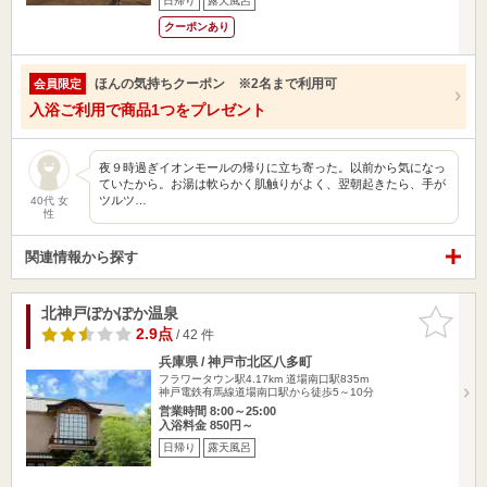
日帰り
露天風呂
クーポンあり
ほんの気持ちクーポン ※2名まで利用可
会員限定
入浴ご利用で商品1つをプレゼント
夜９時過ぎイオンモールの帰りに立ち寄った。以前から気になっ
ていたから。お湯は軟らかく肌触りがよく、翌朝起きたら、手が
ツルツ…
40代 女
性
関連情報から探す
北神戸ぽかぽか温泉
お気に入
りに追加
2.9点
/ 42 件
兵庫県 / 神戸市北区八多町
フラワータウン駅4.17km
道場南口駅835m
神戸電鉄有馬線道場南口駅から徒歩5～10分
営業時間 8:00～25:00
入浴料金 850円～
日帰り
露天風呂