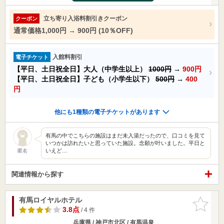
立ち寄り入浴料割引きクーポン
クーポン
通常価格1,000円 → 900円 (10％OFF)
入館料割引
電子チケット
【平日、土日祝全日】大人（中学生以上）
1000円
→
900円
【平日、土日祝全日】子ども（小学生以下）
500円
→
400
円
他にも1種類の電子チケットがあります
有馬の中でこちらの施設はまだ未入湯だったので、口コミを見て
いつかは訪れたいと思っていた施設。念願が叶いました。平日と
いえど…
匿名
関連情報から探す
有馬ロイヤルホテル
お気に入
りに追加
3.8点
/ 4 件
兵庫県 / 神戸市北区 / 有馬温泉