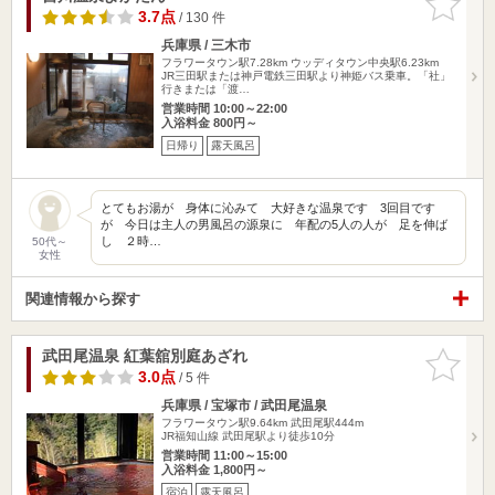
りに追加
3.7点
/ 130 件
兵庫県 / 三木市
フラワータウン駅7.28km
ウッディタウン中央駅6.23km
JR三田駅または神戸電鉄三田駅より神姫バス乗車。「社」
行きまたは「渡…
営業時間 10:00～22:00
入浴料金 800円～
日帰り
露天風呂
とてもお湯が 身体に沁みて 大好きな温泉です 3回目です
が 今日は主人の男風呂の源泉に 年配の5人の人が 足を伸ば
し ２時…
50代～
女性
関連情報から探す
武田尾温泉 紅葉舘別庭あざれ
お気に入
りに追加
3.0点
/ 5 件
兵庫県 / 宝塚市 / 武田尾温泉
フラワータウン駅9.64km
武田尾駅444m
JR福知山線 武田尾駅より徒歩10分
営業時間 11:00～15:00
入浴料金 1,800円～
宿泊
露天風呂