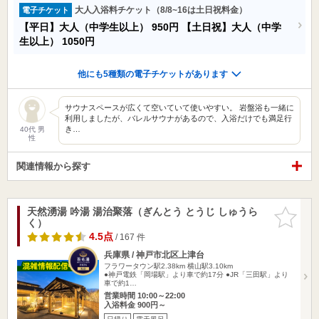
大人入浴料チケット（8/8~16は土日祝料金）
電子チケット
【平日】大人（中学生以上）
950円
【土日祝】大人（中学
生以上）
1050円
他にも5種類の電子チケットがあります
サウナスペースが広くて空いていて使いやすい。 岩盤浴も一緒に
利用しましたが、バレルサウナがあるので、入浴だけでも満足行
き…
40代 男
性
関連情報から探す
天然湧湯 吟湯 湯治聚落（ぎんとう とうじ しゅうら
お気に入
く）
りに追加
4.5点
/ 167 件
兵庫県 / 神戸市北区上津台
フラワータウン駅2.38km
横山駅3.10km
●神戸電鉄「岡場駅」より車で約17分 ●JR「三田駅」より
車で約1…
営業時間 10:00～22:00
入浴料金 900円～