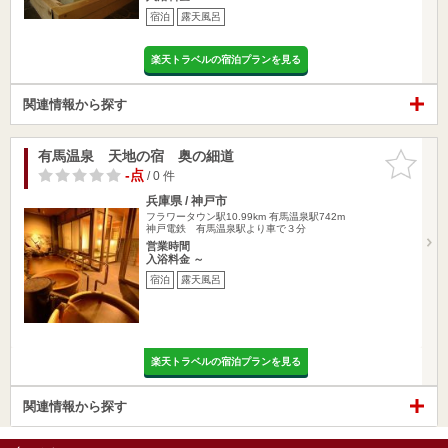
宿泊
露天風呂
楽天トラベルの宿泊プランを見る
関連情報から探す
有馬温泉 天地の宿 奥の細道
お気に入
りに追加
-点
/ 0 件
兵庫県 / 神戸市
フラワータウン駅10.99km
有馬温泉駅742m
神戸電鉄 有馬温泉駅より車で３分
営業時間
入浴料金 ～
宿泊
露天風呂
楽天トラベルの宿泊プランを見る
関連情報から探す