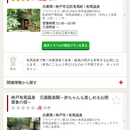
兵庫県 / 神戸市北区有馬町 / 有馬温泉
フラワータウン駅10.05km
有馬温泉駅390m
私鉄神戸電鉄線 有馬温泉駅より徒歩8分（市内より送迎
有（1名～））中…
営業時間 11:30～22:00
入浴料金 ～
日帰り
宿泊
露天風呂
楽天トラベルの宿泊プランを見る
有馬温泉で唯一自家源泉で金泉・銀泉の両方を所有するお宿にな
ります。（本当にこちら１件だけなのか？不明ですが、ネットの
キャッ…
匿名
関連情報から探す
神戸有馬温泉 元湯龍泉閣～赤ちゃんも楽しめるお部
お気に入
屋食の宿～
りに追加
-点
/ 0 件
兵庫県 / 神戸市 / 有馬温泉
フラワータウン駅10.18km
有馬温泉駅227m
有馬温泉駅より徒歩10分。チェックイン時とチェックアウ
ト時に送迎有。…