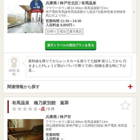
兵庫県 / 神戸市北区 / 有馬温泉
フラワータウン駅10.96km
有馬温泉駅721m
神戸電鉄有馬線有馬温泉駅から徒歩7分阪神高速北神線有
馬口ICより5分…
営業時間 11:30～14:30
入浴料金 8,800円～
日帰り
宿泊
露天風呂
楽天トラベルの宿泊プランを見る
新幹線を降りてからレンタカーを借りて七福神 巡りしてから 行
きました❗️ちょうど雨がパラパラ降りで赤い陸橋を渡る時に下が
見…
30代 女
性
関連情報から探す
有馬温泉 橋乃家別館 嵐翠
お気に入
りに追加
-点
/ 0 件
兵庫県 / 神戸市
フラワータウン駅10.98km
有馬温泉駅713m
JR山陽新幹線 新神戸駅より北神急行経由 神戸電鉄 有馬温
泉駅
営業時間
入浴料金 ～