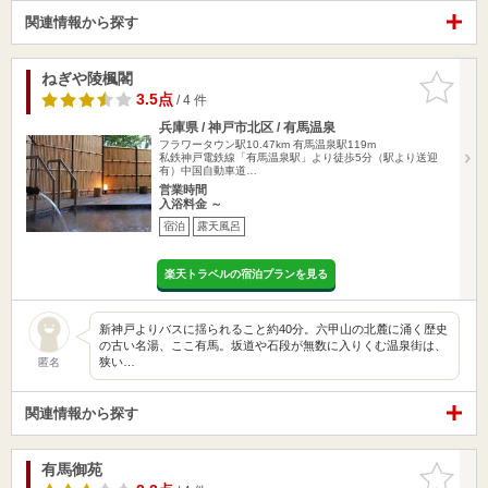
関連情報から探す
ねぎや陵楓閣
お気に入
りに追加
3.5点
/ 4 件
兵庫県 / 神戸市北区 / 有馬温泉
フラワータウン駅10.47km
有馬温泉駅119m
私鉄神戸電鉄線「有馬温泉駅」より徒歩5分（駅より送迎
有）中国自動車道…
営業時間
入浴料金 ～
宿泊
露天風呂
楽天トラベルの宿泊プランを見る
新神戸よりバスに揺られること約40分。六甲山の北麓に涌く歴史
の古い名湯、ここ有馬。坂道や石段が無数に入りくむ温泉街は、
狭い…
匿名
関連情報から探す
有馬御苑
お気に入
りに追加