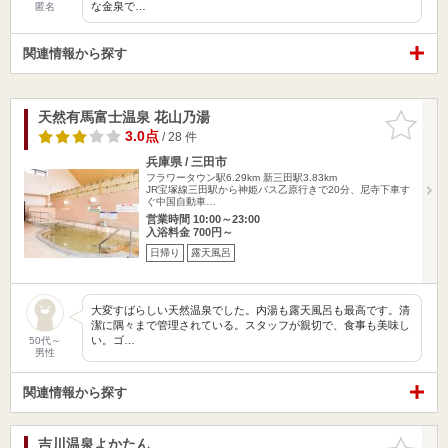
な金泉で…
匿名
関連情報から探す
天然有馬富士温泉 花山乃湯
お気に入
りに追加
3.0点
/ 28 件
兵庫県 / 三田市
フラワータウン駅6.29km
新三田駅3.83km
JR宝塚線三田駅から神姫バス乙原行きで20分、尼寺下車す
ぐ中国自動車…
営業時間 10:00～23:00
入浴料金 700円～
日帰り
露天風呂
大変すばらしい天然温泉でした。内湯も露天風呂も最高です。清
潔に隅々まで管理されている。スタッフが親切で、食事も美味し
い。ゴ…
50代～
男性
関連情報から探す
吉川温泉よかたん
お気に入