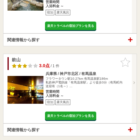
営業時間
入浴料金 ～
宿泊
露天風呂
楽天トラベルの宿泊プランを見る
関連情報から探す
欽山
お気に入
りに追加
3.0点
/ 1 件
兵庫県 / 神戸市北区 / 有馬温泉
フラワータウン駅10.27km
有馬温泉駅186m
私鉄神戸電鉄線「有馬温泉駅」より徒歩3分（有馬町内
送迎有（1名～）…
営業時間
入浴料金 ～
宿泊
露天風呂
楽天トラベルの宿泊プランを見る
関連情報から探す