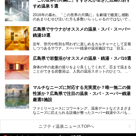
通して多数の観光客が訪れます。工業都市として栄えた呉市
すめ温泉５選
や、坂の町・尾道市など、ゆっくり訪れたい町や観光スポッ
トがいっぱいの魅力的な県です。全国生産量1位のかきやレ
2016年の暮れ、「この世界の片隅に」を劇場で鑑賞し感動
モン、全国にファンが多い広島風お好み焼きなどのグルメも
のあまりむせび泣いた方も多数いらっしゃるのではないでし
充実。
ょうか。
温泉施設も多彩です。今回は、広島県でおすすめのスーパー
あの夏のヒロシマを生きた主人公すずさんの笑顔が、今もど
銭湯をご紹介します。
広島県でサウナがオススメの温泉・スパ・スーパー
こかに輝きつづけていることをふと思い浮かべます。
銭湯10選
そんな映画の舞台となった広島県呉市を中心に、広島のおす
すめ温泉施設をご紹介します！
近年、世代や性別を問わずに楽しめるカルチャーとして定着
しつつあるサウナ。スーパー銭湯や温浴施設では「目玉」と
して積極的にアピールしているお店も数多くあります。じん
わりと身体の内部を温めて発汗を促すサウナは、リフレッシ
広島県で岩盤浴がオススメの温泉・銭湯・スパ10選
ュ効果はもちろん、代謝が高まり健康や美容にも良い影響が
期待されます。今回はそんなサウナにこだわった、広島県内
身体の中の血液の巡りをより良くしてくれて、芯まで温まる
のオススメ温泉・銭湯・スパ10ヶ所を紹介させていただき
ことができる岩盤浴は、人気の温浴スポットのひとつ。
ます。
いつもよりも疲れた時や、心身共に癒されたい時にはおすす
めの場所です。
ここでは、温泉や銭湯と一緒に岩盤浴が楽しむことができ
マルチなニーズに対応する充実度か？唯一無二の個
る、広島県でオススメの温泉・銭湯・スパをご紹介していき
ます！
性派か？広島県で注目の温泉・スパ・スーパー銭湯
厳選5施設
ファミリーユースにコワーキング、温泉デートなどさまざま
なニーズに応えられる設備が整ったスーパー銭湯やスパも、
テーマに沿った世界観や息をのむようなオーシャンビューと
いった個性が魅力の温泉も、どちらも充実している広島県。
今回は、そんな広島県にある温浴施設のなかから、筆者が
ニフティ温泉ニュースTOPへ
「一度訪ねてみたい」と気になっている魅力的な施設を5件
ピックアップして紹介します。