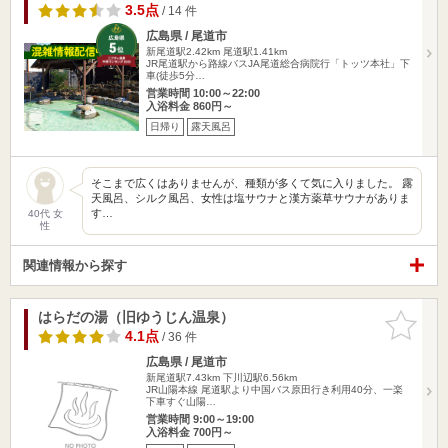
3.5点
/ 14 件
広島県 / 尾道市
新尾道駅2.42km
尾道駅1.41km
JR尾道駅から路線バスJA尾道総合病院行「トッツ本社」下
車(徒歩5分…
営業時間 10:00～22:00
入浴料金 860円～
日帰り
露天風呂
そこまで広くはありませんが、種類が多くて気に入りました。 露
天風呂、シルク風呂、女性は塩サウナと漢方薬草サウナがありま
す…
40代 女
性
関連情報から探す
はらだの湯（旧ゆうじん温泉）
お気に入
りに追加
4.1点
/ 36 件
広島県 / 尾道市
新尾道駅7.43km
下川辺駅6.56km
JR山陽本線 尾道駅より中国バス原田行き利用40分、一楽
下車すぐ山陽…
営業時間 9:00～19:00
入浴料金 700円～