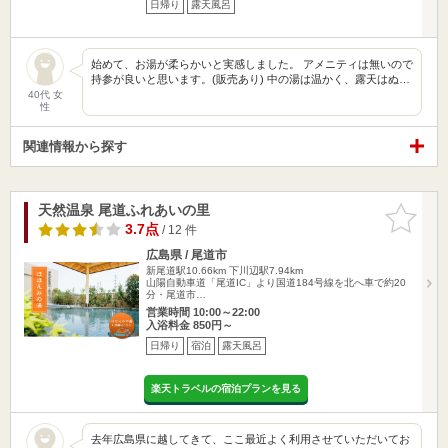
日帰り
露天風呂
始めて、お湯が柔らかいと実感しました。 アメニティは無いので
持参が良いと思います。(販売あり) 中の湯は温かく、露天はぬ…
40代 女
性
関連情報から探す
天然温泉 尾道ふれあいの里
お気に入
りに追加
3.7点
/ 12 件
広島県 / 尾道市
新尾道駅10.66km
下川辺駅7.94km
山陽自動車道「尾道IC」より国道184号線を北へ車で約20
分・尾道市…
営業時間 10:00～22:00
入浴料金 850円～
日帰り
宿泊
露天風呂
楽天トラベルの宿泊プランを見る
去年広島県に越してきて、ここ最近よく利用させていただいてお