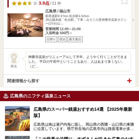
りに追加
3.9点
/ 21 件
広島県 / 福山市
新尾道駅9.87km
松永駅4.92km
JR山陽本線「松永駅」下車－みろくの里神勝寺温泉タクシ
ー(15分)山…
営業時間 11:00～21:00
入浴料金 500円～
日帰り
宿泊
露天風呂
神勝寺温泉がリニューアルして半年、ようやく行くことができま
した。 平日の午前中ということもあり、人はあまり多くない。
（ど…
匿名
関連情報から探す
広島県のニフティ温泉ニュース
広島県のスーパー銭湯おすすめ14選 【2025年最新
版】
広島県は南は瀬戸内海に面し、岡山県の西隣・山口県の東隣
に位置しています。県庁所在地の広島市内は路面電車が多数
走る風景でも知られています。
厳島神社と原爆ドームの2つの世界文化遺産があり、年間を
「この世界の片隅に」すずさんが生きた広島のおす