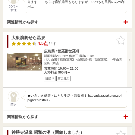
ります。 こちらは宿泊施設もありますが、いつもお風呂のみの利
用…
50代～
女性
関連情報から探す
大衆演劇せら温泉
お気に入
りに追加
4.5点
/ 4 件
広島県 / 世羅郡世羅町
新尾道駅20.82km
備後三川駅6.90km
バス 山陽本線[尾道駅]⇒山陽新幹線「新尾道駅」⇒甲山営
業所（終点…
営業時間 10:00～21:00
入浴料金 900円～
日帰り
露天風呂
★いきいき健康・ゆとり生活・応援団！ http://plaza.rakuten.co.j
p/greenfesta06/ …
匿名
関連情報から探す
神勝寺温泉 昭和の湯（閉館しました）
お気に入