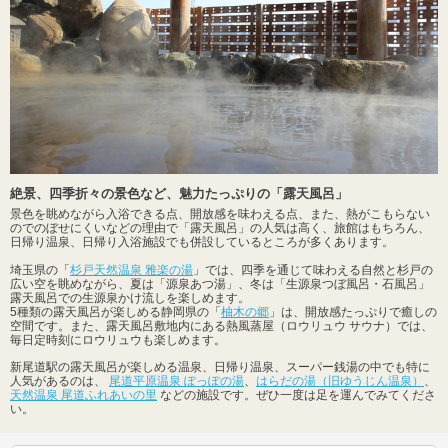
絶景、四季折々の景色など、魅力たっぷりの「露天風呂」
景色を眺めながら入浴できる点、開放感を味わえる点、また、熱がこもらない
のでのぼせにくいなどの理由で「露天風呂」の人気は高く、旅館はもちろん、
日帰り温泉、日帰り入浴施設でも併設しているところが多くあります。
埼玉県の「
杉戸天然温泉 雅楽の湯
」では、四季を通じて味わえる自然と杉戸の
広い空を眺めながら、夏は「源泉あつ湯」、冬は「生源泉つぼ風呂・石風呂」
露天風呂での生源泉かけ流しを楽しめます。
5種類の露天風呂が楽しめる静岡県の「
柚木の郷
」は、開放感たっぷりで癒しの
空間です。また、露天風呂敷地内にある熱風蒸屋（ロウリュウ サウナ）では、
毎日定時刻にロウリュウも楽しめます。
新尾道駅の露天風呂が楽しめる温泉、日帰り温泉、スーパー銭湯の中でも特に
人気があるのは、
尾道平原温泉 ぽっぽの湯
、
はらだの湯（旧ゆうじん温泉）
、
天然温泉 尾道ふれあいの里
などの施設です。ぜひ一度は足を運んでみてくださ
い。