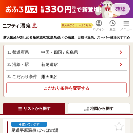
購入済チケットはこちら
ログイン
履歴
メニュー
露天風呂が楽しめる新尾道駅(広島県)近くの温泉、日帰り温泉、スーパー銭湯おすすめ
1. 都道府県
中国・四国 / 広島県
2. 沿線・駅
新尾道駅
3. こだわり条件
露天風呂
こだわり条件を変更する
リストから探す
地図から探す
お気に入
今空いています
りに追加
尾道平原温泉 ぽっぽの湯