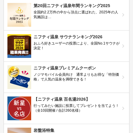
第20回ニフティ温泉年間ランキング2025
全国約2.2万件の中から頂点に選ばれた、2025年の人
気施設は…
ニフティ温泉 サウナランキング2026
おふろ好きユーザーの投票により、全国No.1サウナが
決定！
ニフティ温泉プレミアムクーポン
ノジマモバイル会員向け 通常よりもお得な「特別価
格」で人気の温泉を満喫できる！
【ニフティ温泉 百名湯2026】
行ってみたい施設に投票してプレゼントを当てよう！
（全10回開催 / 合計260名様）
岩盤浴特集