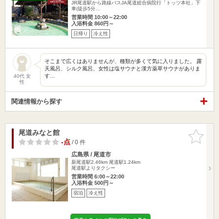
JR尾道駅から路線バスJA尾道総合病院行「トッツ本社」下
車(徒歩5分…
営業時間 10:00～22:00
入浴料金 860円～
日帰り
冷え性
そこまで広くはありませんが、種類が多くて気に入りました。 露
天風呂、シルク風呂、女性は塩サウナと漢方薬草サウナがありま
す…
40代 女
性
関連情報から探す
尾道みなと館
お気に入
りに追加
-点
/ 0 件
広島県 / 尾道市
新尾道駅2.46km
尾道駅1.24km
尾道駅よりタクシー
営業時間 6:00～22:00
入浴料金 500円～
宿泊
冷え性