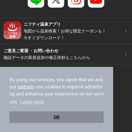
ニフティ温泉アプリ
地図から温泉検索！お得な限定クーポンも！
今すぐダウンロード！
ご意見ご要望 ・お問い合わせ
施設データの新規追加や修正依頼もこちらから
スマートフォン
/
PC
加盟店募集（資料請求）
広告出稿のご案内
By using our services, you agree that we and
our
partners
use cookies to improve advertisi
利用規約
ライフスタイルMEMBERS+規約
ng and enhance your experience on our servi
特定商取引法に基づく表記
ヘルプ
採用情報
ces.
Learn more
運営会社
個人情報保護ポリシー
©NIFTY Lifestyle Co., Ltd.
OK