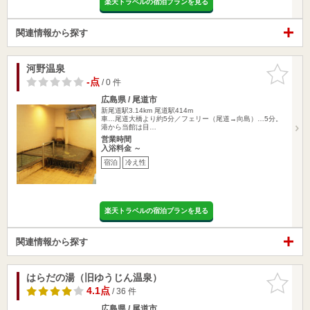
楽天トラベルの宿泊プランを見る
関連情報から探す
河野温泉
お気に入
りに追加
-点
/ 0 件
広島県 / 尾道市
新尾道駅3.14km
尾道駅414m
車…尾道大橋より約5分／フェリー（尾道→向島）…5分。
港から当館は目…
営業時間
入浴料金 ～
宿泊
冷え性
楽天トラベルの宿泊プランを見る
関連情報から探す
はらだの湯（旧ゆうじん温泉）
お気に入
りに追加
4.1点
/ 36 件
広島県 / 尾道市