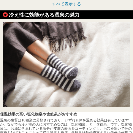
すべて表示する
冷え性に効能がある温泉の魅力
保温効果の高い塩化物泉や含鉄泉がおすすめ
温泉の泉質は10種類に分類されており、いずれも体を温める効果は有しています
が、なかでも冷え性の人におすすめなのは「塩化物泉」と「含鉄泉」です。塩化物
泉は、お湯に含まれている塩分が皮膚の表面をコーティングし、毛穴を塞いで汗の
蒸発を妨げることによって保温効果を発揮。含鉄泉は熱伝導率の良い鉄分の作用で