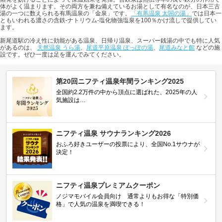
体がよく温まります。その両方を兼ね備えているお湯として有名なのが、日本三古
湯の一つに数えられる有馬温泉の「金泉」です。
「有馬温泉 太閤の湯」
では日本一
ともいわれる濃さの含鉄-ナトリウム-塩化物強塩泉を100％かけ流しで提供してい
ます。
新尾道駅の冷え性に効能がある温泉、日帰り温泉、スーパー銭湯の中でも特に人気
があるのは、
天然温泉 うら湯
、
尾道平原温泉 ぽっぽの湯
、
尾道みなと館
などの施
設です。ぜひ一度は足を運んでみてください。
第20回ニフティ温泉年間ランキング2025
全国約2.2万件の中から頂点に選ばれた、2025年の人
気施設は…
ニフティ温泉 サウナランキング2026
おふろ好きユーザーの投票により、全国No.1サウナが
決定！
ニフティ温泉プレミアムクーポン
ノジマモバイル会員向け 通常よりもお得な「特別価
格」で人気の温泉を満喫できる！