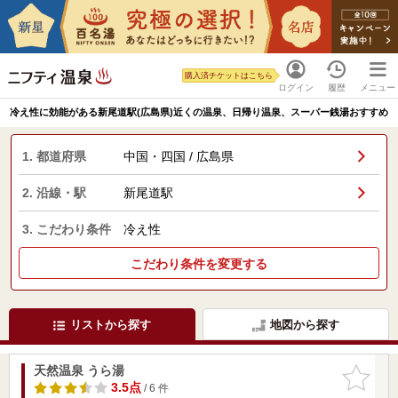
購入済チケットはこちら
ログイン
履歴
メニュー
冷え性に効能がある新尾道駅(広島県)近くの温泉、日帰り温泉、スーパー銭湯おすすめ
1. 都道府県
中国・四国 / 広島県
2. 沿線・駅
新尾道駅
3. こだわり条件
冷え性
こだわり条件を変更する
リストから探す
地図から探す
天然温泉 うら湯
お気に入
りに追加
3.5点
/ 6 件