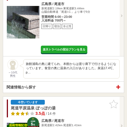
広島県 / 尾道市
新尾道駅2.19km
東尾道駅3.44km
山陽自動車道「尾道I.C.」より車で5分
営業時間 6:00～23:00
入浴料金 700円～
日帰り
宿泊
冷え性
楽天トラベルの宿泊プランを見る
旅館浦島の奥に建てられ、本館からは渡り廊下で行けるようにな
っています。食堂の奥に温泉の入口がありました。泉温17.4℃、
p…
～10代
男性
関連情報から探す
お気に入
今空いています
りに追加
尾道平原温泉 ぽっぽの湯
3.5点
/ 14 件
広島県 / 尾道市
新尾道駅2.42km
尾道駅1.41km