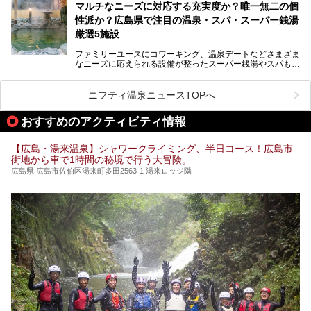
マルチなニーズに対応する充実度か？唯一無二の個
る、広島県でオススメの温泉・銭湯・スパをご紹介していき
ます！
性派か？広島県で注目の温泉・スパ・スーパー銭湯
厳選5施設
ファミリーユースにコワーキング、温泉デートなどさまざま
なニーズに応えられる設備が整ったスーパー銭湯やスパも、
テーマに沿った世界観や息をのむようなオーシャンビューと
いった個性が魅力の温泉も、どちらも充実している広島県。
今回は、そんな広島県にある温浴施設のなかから、筆者が
ニフティ温泉ニュースTOPへ
「一度訪ねてみたい」と気になっている魅力的な施設を5件
ピックアップして紹介します。
おすすめのアクティビティ情報
※2021/07/30時点の情報です。
【広島・湯来温泉】シャワークライミング、半日コース！広島市
街地から車で1時間の秘境で行う大冒険。
広島県 広島市佐伯区湯来町多田2563-1 湯来ロッジ隣