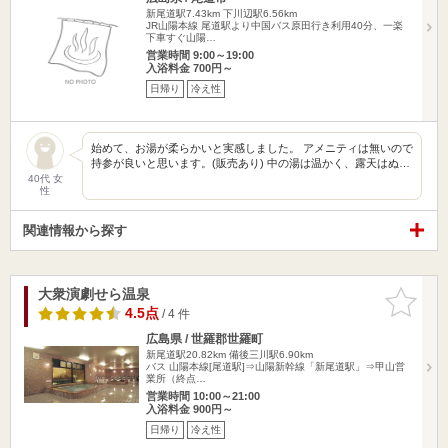
新尾道駅7.43km
下川辺駅6.56km
JR山陽本線 尾道駅より中国バス原田行き利用40分、一楽
下車すぐ山陽…
営業時間 9:00～19:00
入浴料金 700円～
日帰り
冷え性
始めて、お湯が柔らかいと実感しました。 アメニティは無いので
持参が良いと思います。(販売あり) 中の湯は温かく、露天はぬ…
40代 女
性
関連情報から探す
大衆演劇せら温泉
お気に入
りに追加
4.5点
/ 4 件
広島県 / 世羅郡世羅町
新尾道駅20.82km
備後三川駅6.90km
バス 山陽本線[尾道駅]⇒山陽新幹線「新尾道駅」⇒甲山営
業所（終点…
営業時間 10:00～21:00
入浴料金 900円～
日帰り
冷え性