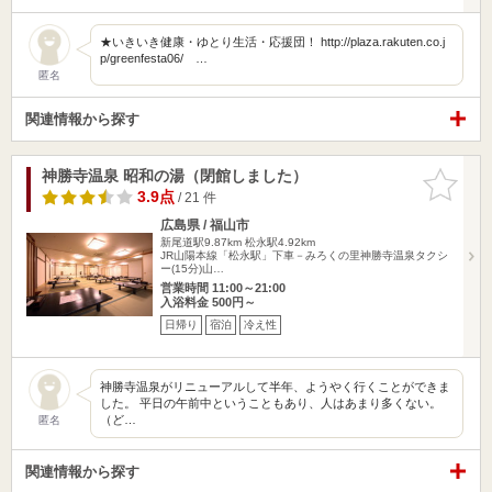
★いきいき健康・ゆとり生活・応援団！ http://plaza.rakuten.co.j
p/greenfesta06/ …
匿名
関連情報から探す
神勝寺温泉 昭和の湯（閉館しました）
お気に入
りに追加
3.9点
/ 21 件
広島県 / 福山市
新尾道駅9.87km
松永駅4.92km
JR山陽本線「松永駅」下車－みろくの里神勝寺温泉タクシ
ー(15分)山…
営業時間 11:00～21:00
入浴料金 500円～
日帰り
宿泊
冷え性
神勝寺温泉がリニューアルして半年、ようやく行くことができま
した。 平日の午前中ということもあり、人はあまり多くない。
（ど…
匿名
関連情報から探す