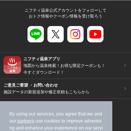
ニフティ温泉公式アカウントをフォローして
おトク情報やクーポン情報を受け取ろう
ニフティ温泉アプリ
地図から温泉検索！お得な限定クーポンも！
今すぐダウンロード！
ご意見ご要望 ・お問い合わせ
施設データの新規追加や修正依頼もこちらから
スマートフォン
/
PC
加盟店募集（資料請求）
広告出稿のご案内
By using our services, you agree that we and
our
partners
use cookies to improve advertisi
利用規約
ライフスタイルMEMBERS+規約
ng and enhance your experience on our servi
特定商取引法に基づく表記
ヘルプ
採用情報