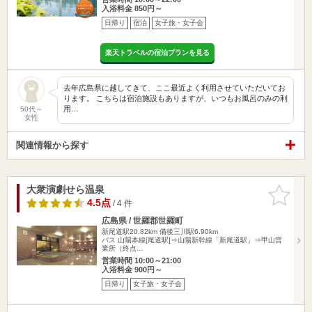
入浴料金 850円～
日帰り
宿泊
女子旅・女子会
楽天トラベルの宿泊プランを見る
去年広島県に越してきて、ここ最近よく利用させていただいてお
ります。 こちらは宿泊施設もありますが、いつもお風呂のみの利
用…
50代～
女性
関連情報から探す
大衆演劇せら温泉
お気に入
りに追加
4.5点
/ 4 件
広島県 / 世羅郡世羅町
新尾道駅20.82km
備後三川駅6.90km
バス 山陽本線[尾道駅]⇒山陽新幹線「新尾道駅」⇒甲山営
業所（終点…
営業時間 10:00～21:00
入浴料金 900円～
日帰り
女子旅・女子会