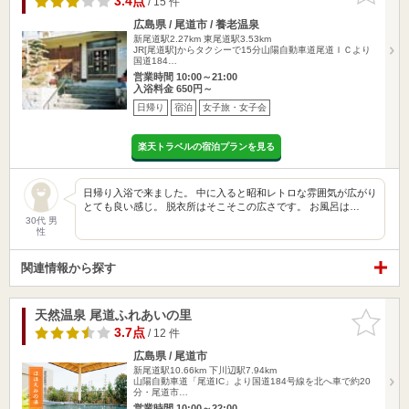
3.4点
/ 15 件
広島県 / 尾道市 / 養老温泉
新尾道駅2.27km
東尾道駅3.53km
JR[尾道駅]からタクシーで15分山陽自動車道尾道ＩＣより
国道184…
営業時間 10:00～21:00
入浴料金 650円～
日帰り
宿泊
女子旅・女子会
楽天トラベルの宿泊プランを見る
日帰り入浴で来ました。 中に入ると昭和レトロな雰囲気が広がり
とても良い感じ。 脱衣所はそこそこの広さです。 お風呂は…
30代 男
性
関連情報から探す
天然温泉 尾道ふれあいの里
お気に入
りに追加
3.7点
/ 12 件
広島県 / 尾道市
新尾道駅10.66km
下川辺駅7.94km
山陽自動車道「尾道IC」より国道184号線を北へ車で約20
分・尾道市…
営業時間 10:00～22:00