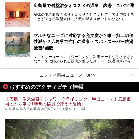
わりと身体の内部を温めて発汗を促すサウナは、リフレッシ
広島県で岩盤浴がオススメの温泉・銭湯・スパ10選
ュ効果はもちろん、代謝が高まり健康や美容にも良い影響が
期待されます。今回はそんなサウナにこだわった、広島県内
身体の中の血液の巡りをより良くしてくれて、芯まで温まる
のオススメ温泉・銭湯・スパ10ヶ所を紹介させていただき
ことができる岩盤浴は、人気の温浴スポットのひとつ。
ます。
いつもよりも疲れた時や、心身共に癒されたい時にはおすす
めの場所です。
ここでは、温泉や銭湯と一緒に岩盤浴が楽しむことができ
マルチなニーズに対応する充実度か？唯一無二の個
る、広島県でオススメの温泉・銭湯・スパをご紹介していき
ます！
性派か？広島県で注目の温泉・スパ・スーパー銭湯
厳選5施設
ファミリーユースにコワーキング、温泉デートなどさまざま
なニーズに応えられる設備が整ったスーパー銭湯やスパも、
テーマに沿った世界観や息をのむようなオーシャンビューと
いった個性が魅力の温泉も、どちらも充実している広島県。
今回は、そんな広島県にある温浴施設のなかから、筆者が
ニフティ温泉ニュースTOPへ
「一度訪ねてみたい」と気になっている魅力的な施設を5件
ピックアップして紹介します。
おすすめのアクティビティ情報
※2021/07/30時点の情報です。
【広島・湯来温泉】シャワークライミング、半日コース！広島市
街地から車で1時間の秘境で行う大冒険。
広島県 広島市佐伯区湯来町多田2563-1 湯来ロッジ隣