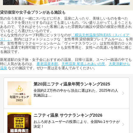
貸切個室や女子会プランがある施設も
気の合う友達と一緒にスパなどに行き、温泉に入ったり、美味しいものを食べた
り、エステを受けたりするのはとても楽しいもの。つい盛り上がってしまうことも
あるので、できればそういった客層にあった雰囲気の施設や貸切の個室が用意され
ているところ選びたいものです。
そんな女性のグループ利用にピッタリなのが
「横浜天然温泉SPA EAS（スパ イア
ス）」
。館内にはフォトジェニックな「女性専用 貸切個室プレミアムルーム」を用
意。女性専用リラクセーションルーム「ヴィーナスラウンジ」は女性浴室のロッカ
ーから直通で利用可能でブランケットも女性専用と、女性への気遣いを随所に感じ
る施設です。
新尾道駅の女子旅・女子会におすすめの温泉、日帰り温泉、スーパー銭湯の中でも
特に人気があるのは、
養老温泉本館
、
天然温泉 尾道ふれあいの里
、
大衆演劇せら
温泉
などの施設です。ぜひ一度は足を運んでみてください。
第20回ニフティ温泉年間ランキング2025
全国約2.2万件の中から頂点に選ばれた、2025年の人
気施設は…
ニフティ温泉 サウナランキング2026
おふろ好きユーザーの投票により、全国No.1サウナが
決定！