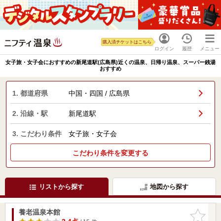
購入済チケットはこちら
ログイン
履歴
メニュー
女子旅・女子会におすすめの新尾道駅(広島県)近くの温泉、日帰り温泉、スーパー銭湯
おすすめ
1. 都道府県
中国・四国 / 広島県
2. 沿線・駅
新尾道駅
3. こだわり条件
女子旅・女子会
こだわり条件を変更する
リストから探す
地図から探す
養老温泉本館
お気に入
りに追加