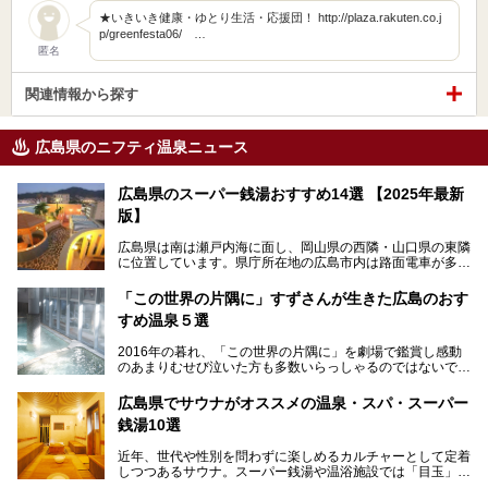
★いきいき健康・ゆとり生活・応援団！ http://plaza.rakuten.co.j
p/greenfesta06/ …
匿名
関連情報から探す
広島県のニフティ温泉ニュース
広島県のスーパー銭湯おすすめ14選 【2025年最新
版】
広島県は南は瀬戸内海に面し、岡山県の西隣・山口県の東隣
に位置しています。県庁所在地の広島市内は路面電車が多数
走る風景でも知られています。
厳島神社と原爆ドームの2つの世界文化遺産があり、年間を
「この世界の片隅に」すずさんが生きた広島のおす
通して多数の観光客が訪れます。工業都市として栄えた呉市
すめ温泉５選
や、坂の町・尾道市など、ゆっくり訪れたい町や観光スポッ
トがいっぱいの魅力的な県です。全国生産量1位のかきやレ
2016年の暮れ、「この世界の片隅に」を劇場で鑑賞し感動
モン、全国にファンが多い広島風お好み焼きなどのグルメも
のあまりむせび泣いた方も多数いらっしゃるのではないでし
充実。
ょうか。
温泉施設も多彩です。今回は、広島県でおすすめのスーパー
あの夏のヒロシマを生きた主人公すずさんの笑顔が、今もど
銭湯をご紹介します。
広島県でサウナがオススメの温泉・スパ・スーパー
こかに輝きつづけていることをふと思い浮かべます。
銭湯10選
そんな映画の舞台となった広島県呉市を中心に、広島のおす
すめ温泉施設をご紹介します！
近年、世代や性別を問わずに楽しめるカルチャーとして定着
しつつあるサウナ。スーパー銭湯や温浴施設では「目玉」と
して積極的にアピールしているお店も数多くあります。じん